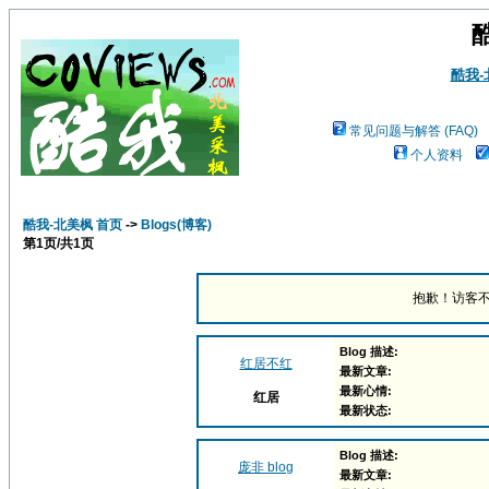
酷我
常见问题与解答 (FAQ)
个人资料
酷我-北美枫 首页
->
Blogs(博客)
第
1
页/共
1
页
抱歉！访客不
Blog 描述:
红居不红
最新文章:
最新心情:
红居
最新状态:
Blog 描述:
庞非 blog
最新文章: