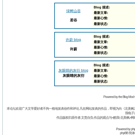
Blog 描述:
绿树山谷
最新文章:
最新心情:
若谷
最新状态:
Blog 描述:
许蔚 blog
最新文章:
最新心情:
许蔚
最新状态:
Blog 描述:
灰眼睛的灰衍 blog
最新文章:
灰眼睛的灰衍
最新心情:
最新状态:
Powered by the Blog Mod v
本论坛欢迎广大文学爱好者不拘一格地发表创作和评论.凡在网站发表的作品，即视为向《北美枫》丛
我电子
作品版权归原作者.文责自负.作品的观点与<酷我-北美枫>网
Powered by
ph
phpBB 简