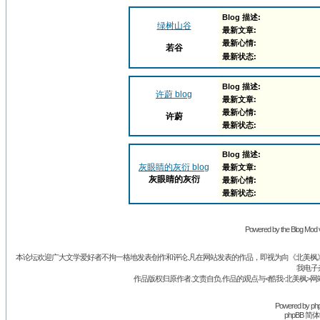
Blog 描述:
绿树山谷
最新文章:
最新心情:
若谷
最新状态:
Blog 描述:
许蔚 blog
最新文章:
最新心情:
许蔚
最新状态:
Blog 描述:
灰眼睛的灰衍 blog
最新文章:
灰眼睛的灰衍
最新心情:
最新状态:
Powered by the Blog Mod v
本论坛欢迎广大文学爱好者不拘一格地发表创作和评论.凡在网站发表的作品，即视为向《北美枫》丛
我电子
作品版权归原作者.文责自负.作品的观点与<酷我-北美枫>网
Powered by
ph
phpBB 简