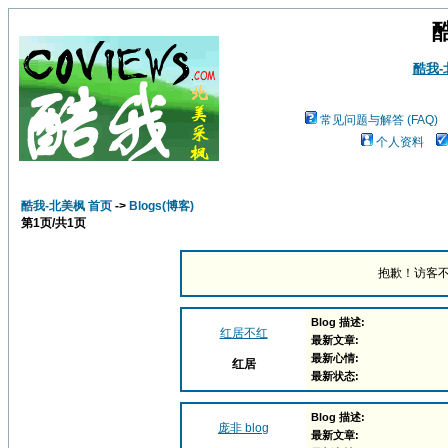
酷我
常见问题与解答 (FAQ)
个人资料
酷我-北美枫 首页
->
Blogs(博客)
第
1
页/共
1
页
抱歉！访客不
Blog 描述:
红居不红
最新文章:
最新心情:
红居
最新状态:
Blog 描述:
庞非 blog
最新文章: