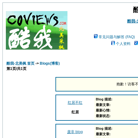
酷我
常见问题与解答 (FAQ)
个人资料
酷我-北美枫 首页
->
Blogs(博客)
第
1
页/共
1
页
抱歉！访客不
Blog 描述:
红居不红
最新文章:
最新心情:
红居
最新状态:
Blog 描述:
庞非 blog
最新文章: