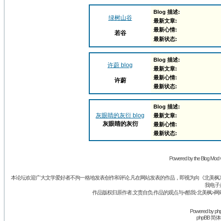
Blog 描述:
绿树山谷
最新文章:
最新心情:
若谷
最新状态:
Blog 描述:
许蔚 blog
最新文章:
最新心情:
许蔚
最新状态:
Blog 描述:
灰眼睛的灰衍 blog
最新文章:
灰眼睛的灰衍
最新心情:
最新状态:
Powered by the Blog Mod v
本论坛欢迎广大文学爱好者不拘一格地发表创作和评论.凡在网站发表的作品，即视为向《北美枫》丛
我电子
作品版权归原作者.文责自负.作品的观点与<酷我-北美枫>网
Powered by
ph
phpBB 简