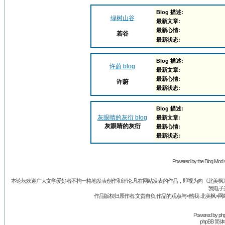
Blog 描述:
绿树山谷
最新文章:
最新心情:
若谷
最新状态:
Blog 描述:
许蔚 blog
最新文章:
最新心情:
许蔚
最新状态:
Blog 描述:
灰眼睛的灰衍 blog
最新文章:
灰眼睛的灰衍
最新心情:
最新状态:
Powered by the Blog Mod v
本论坛欢迎广大文学爱好者不拘一格地发表创作和评论.凡在网站发表的作品，即视为向《北美枫》丛
我电子
作品版权归原作者.文责自负.作品的观点与<酷我-北美枫>网
Powered by
ph
phpBB 简