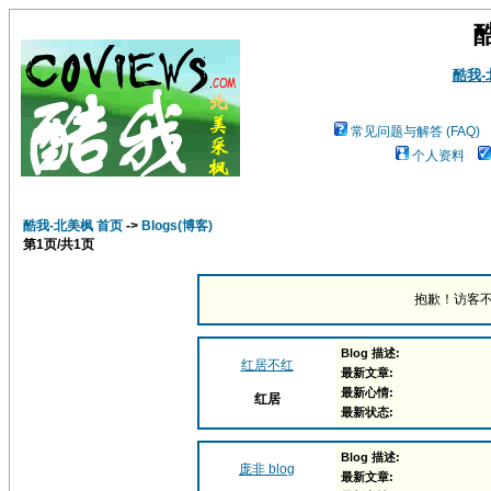
酷我
常见问题与解答 (FAQ)
个人资料
酷我-北美枫 首页
->
Blogs(博客)
第
1
页/共
1
页
抱歉！访客不
Blog 描述:
红居不红
最新文章:
最新心情:
红居
最新状态:
Blog 描述:
庞非 blog
最新文章: