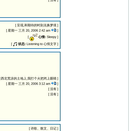
[ 没有 ]
[ 呈现,和期待的时刻兑换梦境 ]
[ 星期一 三月 20, 2006 2:42 am
]
[
心情:
Sleepy ]
[
状态:
Listening to 心情文字 ]
 在西北荒凉的土地上,我打个火把闭上眼睛 ]
[ 星期一 三月 20, 2006 3:12 am
]
[ 没有 ]
[ 没有 ]
[ 诗歌、散文、日记 ]