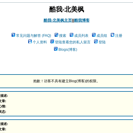
酷我-北美枫
酷我-北美枫主页
||
酷我博客
常见问题与解答 (FAQ)
搜索
成员列表
成员组
注册
个人资料
登陆查看您的私人留言
登陆
Blogs(博客)
抱歉！访客不具有建立Blog(博客)的权限。
 描述:
文章:
心情:
状态:
 描述:
文章: