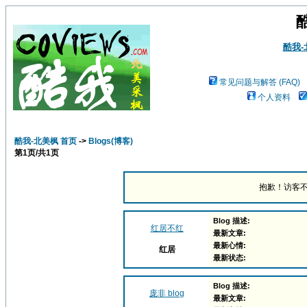
酷我
常见问题与解答 (FAQ)
个人资料
酷我-北美枫 首页
->
Blogs(博客)
第
1
页/共
1
页
抱歉！访客不
Blog 描述:
红居不红
最新文章:
最新心情:
红居
最新状态:
Blog 描述:
庞非 blog
最新文章: