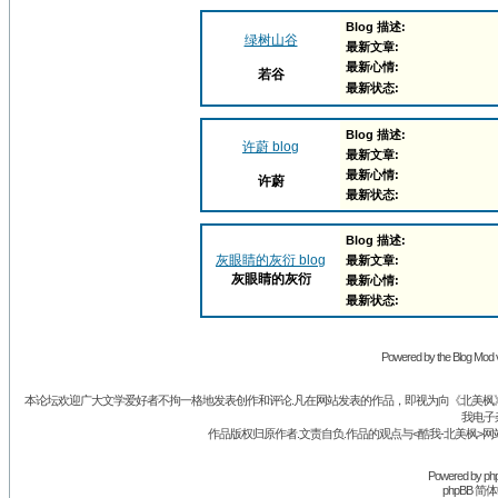
Blog 描述:
绿树山谷
最新文章:
最新心情:
若谷
最新状态:
Blog 描述:
许蔚 blog
最新文章:
最新心情:
许蔚
最新状态:
Blog 描述:
灰眼睛的灰衍 blog
最新文章:
灰眼睛的灰衍
最新心情:
最新状态:
Powered by the Blog Mod v
本论坛欢迎广大文学爱好者不拘一格地发表创作和评论.凡在网站发表的作品，即视为向《北美枫》丛
我电子
作品版权归原作者.文责自负.作品的观点与<酷我-北美枫>网
Powered by
ph
phpBB 简