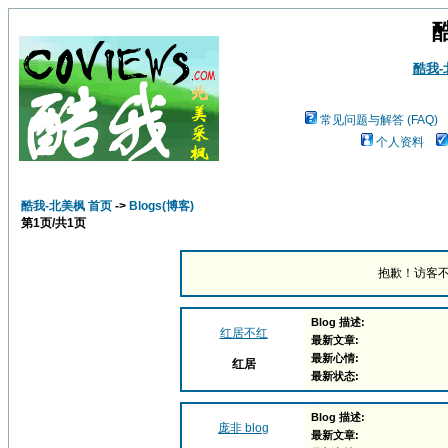
酷我
常见问题与解答 (FAQ)
个人资料
酷我-北美枫 首页
->
Blogs(博客)
第
1
页/共
1
页
抱歉！访客不
Blog 描述:
红居不红
最新文章:
最新心情:
红居
最新状态:
Blog 描述:
庞非 blog
最新文章: