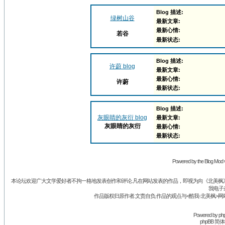
Blog 描述:
绿树山谷
最新文章:
最新心情:
若谷
最新状态:
Blog 描述:
许蔚 blog
最新文章:
最新心情:
许蔚
最新状态:
Blog 描述:
灰眼睛的灰衍 blog
最新文章:
灰眼睛的灰衍
最新心情:
最新状态:
Powered by the Blog Mod v
本论坛欢迎广大文学爱好者不拘一格地发表创作和评论.凡在网站发表的作品，即视为向《北美枫》丛
我电子
作品版权归原作者.文责自负.作品的观点与<酷我-北美枫>网
Powered by
ph
phpBB 简