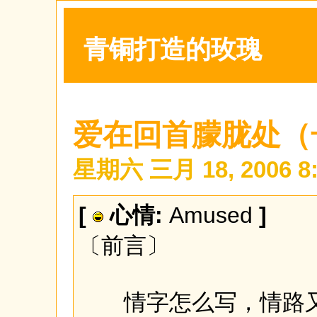
青铜打造的玫瑰
爱在回首朦胧处（
星期六 三月 18, 2006 8:
[
心情:
Amused
]
〔前言〕
情字怎么写，情路又