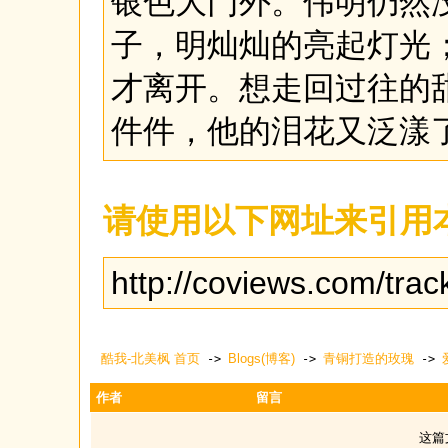
银色大门外。伟明仍然
子，明灿灿的亮起灯光
才离开。想走回过往的
件件，他的泪花又泛漾
请使用以下网址来引用
http://coviews.com/tra
酷我-北美枫 首页
Blogs(博客)
青铜打造的玫瑰
->
->
->
作者
留言
这篇