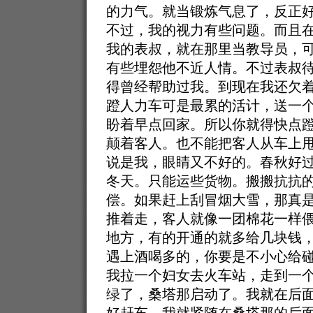
的力气。就当锻炼气息了，反正
不过，我的视力有些问题。而且
我的表叔，就在那里当教导员，
有些埋怨他不近人情。不过表叔
得曾经帮助过我。到现在我还欠
蹬人力车可是最累的活计，送一
盼着早点回家。所以你就得快点
颠着客人。也不能把客人从车上
说是我，眼睛又不好的。春秋好
冬天。只能运些货物。搬搬抗抗
偿。如果赶上刮冒烟大雪，那真
推着走，客人就像一团棉花一样
地方，有的开通的就多给几块钱
遇上酒喝多的，你要是不小心给
我拉一个妇女去火车站，走到一
绿了，桑塔那启动了。我就在后