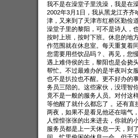
我不是在澡堂子里洗澡，我是在
2002年3月1日，我从黑龙江齐
津，又来到了天津市红桥区勤俭
澡堂子里的黎阳，可不是诗人，
按时上班，按时下班。休息的地
作范围就在休息室。每天重复着同
您需要用些饮品吗？、再见，您
遇上难侍侯的主，黎阳也是会挠
帮忙。不过最难办的是半夜叫女
也不是扒拉也不醒。更不好办的
务员三陪的。这些家伙，没理智
竟不是一般的服务人员。对付这
等他醒了就什么都忘了 。还有直
两夜，如果不是看见他还在喘气
人惶惶张张的出来进去，你就的
服务员都是上一天休息一天，到
间，忙里偷闲的休息一会。但千