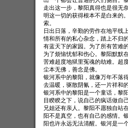
出一个都会让普通的人们侧目。
走出这一步，黎阳真得也是很无
明这一切的获得根本不是白来的
索。
日出日落，辛勤的劳作在地平线
情和所有的私心杂念，踏上不归
有蓝天下的家园。为了所有苦难
为了烦恼忧郁和伤心。黎阳默默
苦难超度地狱里冤魂的劫难。超
尘本无佛，善念是佛。
银河系中的黎阳，就像万年不落
去温暖，驱散阴氰，还一片祥和
银河系中的黎阳是一个童话，黎
目睽睽之下，说自己的疯话做自
兄姐还有亲人。黎阳不愿独自站
阳不是真空，也有自己的感情。
阳也许永远无法清醒。银河是一