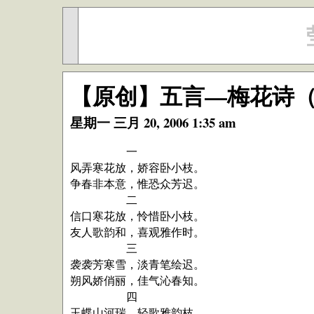
【原创】五言—梅花诗
星期一 三月 20, 2006 1:35 am
一
风弄寒花放，娇容卧小枝。
争春非本意，惟恐众芳迟。
二
信口寒花放，怜惜卧小枝。
友人歌韵和，喜观雅作时。
三
袭袭芳寒雪，淡青笔绘迟。
朔风娇俏丽，佳气沁春知。
四
玉蝶山河瑞，轻歌雅韵枝。