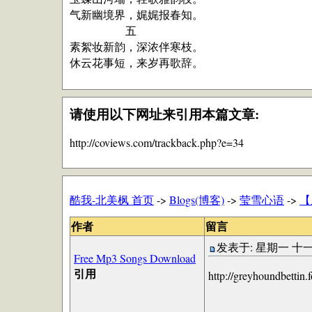
气新幽境界，娓娓报春知。
五
素絮妆新韵，深浓伴寒枝。
休云花事短，来岁再歌辞。
请使用以下网址来引用本篇文章:
http://coviews.com/trackback.php?e=34
酷我-北美枫 首页
->
Blogs(博客)
->
莹雪心语
->
【
作者
留言
发表于: 星期一 十一月 26
Free Mp3 Songs Download
引用
http://greyhoundbettin