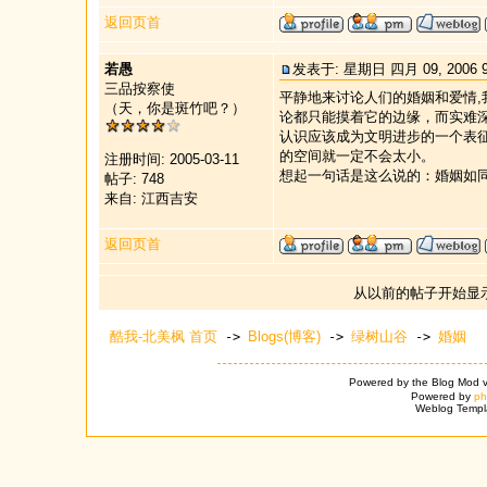
返回页首
若愚
发表于: 星期日 四月 09, 2006
三品按察使
平静地来讨论人们的婚姻和爱情
（天，你是斑竹吧？）
论都只能摸着它的边缘，而实难
认识应该成为文明进步的一个表
的空间就一定不会太小。
注册时间: 2005-03-11
想起一句话是这么说的：婚姻如
帖子: 748
来自: 江西吉安
返回页首
从以前的帖子开始显
酷我-北美枫 首页
Blogs(博客)
绿树山谷
婚姻
->
->
->
Powered by the Blog Mod v
Powered by
p
Weblog Templ