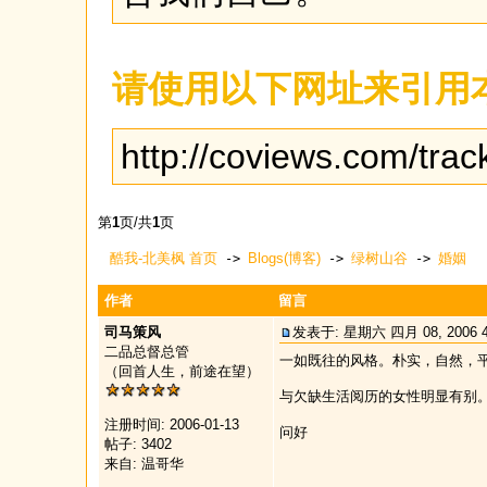
请使用以下网址来引用
http://coviews.com/tr
第
1
页/共
1
页
酷我-北美枫 首页
Blogs(博客)
绿树山谷
婚姻
->
->
->
作者
留言
司马策风
发表于: 星期六 四月 08, 2006
二品总督总管
一如既往的风格。朴实，自然，
（回首人生，前途在望）
与欠缺生活阅历的女性明显有别
注册时间: 2006-01-13
问好
帖子: 3402
来自: 温哥华