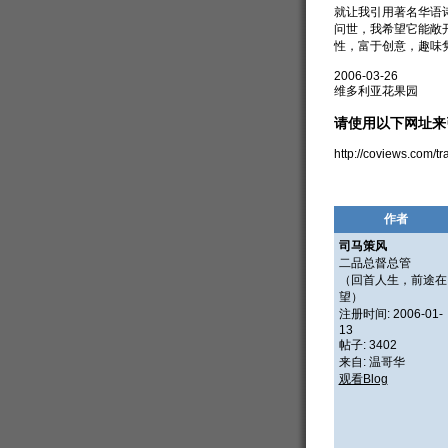
就让我引用著名华语
问世，我希望它能敞
性，富于创意，趣味
2006-03-26
维多利亚花果园
请使用以下网址来
http://coviews.com/
作者
司马策风
二品总督总管
（回首人生，前途在
望）
注册时间: 2006-01-
13
帖子: 3402
来自: 温哥华
观看Blog