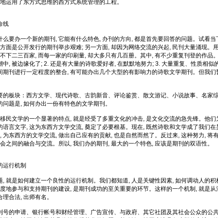
功地运用了东方式思维的西方式系统管理的工程。
命线
么要办一个新的期刊, 它能有什么特色, 办刊的方向, 都是首先要回答的问题。试看当
一方面是公开发行的期刊举步艰难; 另一方面, 却因为网络交流的兴起, 民刊大量涌现。用
不下二三百家, 而每一家的印刷量, 却大多只有几百册。其中, 有不少重复刊登的作品。这
, 被边缘化了; 2. 还是有大量的诗歌爱好者, 在默默地努力; 3. 大量重复、性质相似
间期刊进行一定程度的整合, 有可能办出几个大型的有影响力的诗歌文学期刊。但我们
要的板块：西方文学、现代诗歌、古韵新音、评论鉴赏、散文游记、小说故事、名家
问题是, 如何办出一份有特色的文学期刊。
和移民文学的一个显著的特点, 就是经受了多重文化的冲击, 是文化交流的急先锋。他们
语言文字, 这为东西方文学交流, 奠定了必要根基。现在, 既然诗歌和文学成了我们
, 为东西方的文学交流, 做出自己应有的贡献, 也是自然而然了。反过来, 这种努力, 
社会之间的融合与交流。所以, 我们办的期刊, 最大的一个特色, 应该是期刊的双语性。
的运行机制
, 就是如何建立一个良性的运行机制。我们都知道, 人是关键性因素, 如何调动人的积
限度地参与和支持期刊的建设, 是期刊成功的至关重要的环节。这样的一个机制, 就是从
 合理合法, 出师有名。
刊号的申请、银行帐号和财经管理、广告宣传、与政府、其它社团及其社会公众的公