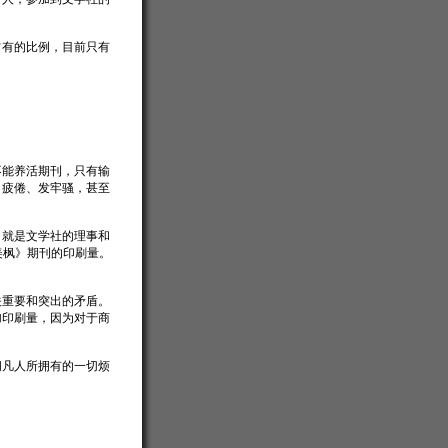
占有的比例，目前只有
不能养活期刊，只有输
、疲倦、发牢骚，甚至
。
，就是文学社的理事和
美枫》期刊的印刷量。
关重要和突出的矛盾。
加印刷量，因为对于商
间凡人所拥有的一切烦