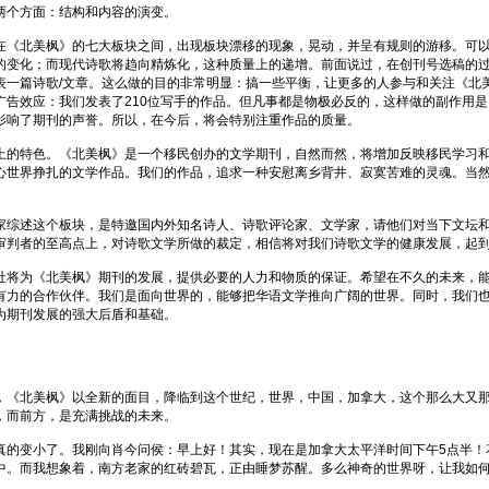
两个方面：结构和内容的演变。
在《北美枫》的七大板块之间，出现板块漂移的现象，晃动，并呈有规则的游移。可
的变化；而现代诗歌将趋向精炼化，这种质量上的递增。前面说过，在创刊号选稿的
表一篇诗歌/文章。这么做的目的非常明显：搞一些平衡，让更多的人参与和关注《北
广告效应：我们发表了210位写手的作品。但凡事都是物极必反的，这样做的副作用
影响了期刊的声誉。所以，在今后，将会特别注重作品的质量。
上的特色。《北美枫》是一个移民创办的文学期刊，自然而然，将增加反映移民学习
心世界挣扎的文学作品。我们的作品，追求一种安慰离乡背井、寂寞苦难的灵魂。当
家综述这个板块，是特邀国内外知名诗人、诗歌评论家、文学家，请他们对当下文坛
审判者的至高点上，对诗歌文学所做的裁定，相信将对我们诗歌文学的健康发展，起
社将为《北美枫》期刊的发展，提供必要的人力和物质的保证。希望在不久的未来，
有力的合作伙伴。我们是面向世界的，能够把华语文学推向广阔的世界。同时，我们
为期刊发展的强大后盾和基础。
，《北美枫》以全新的面目，降临到这个世纪，世界，中国，加拿大，这个那么大又
，而前方，是充满挑战的未来。
真的变小了。我刚向肖今问侯：早上好！其实，现在是加拿大太平洋时间下午5点半！
中。而我想象着，南方老家的红砖碧瓦，正由睡梦苏醒。多么神奇的世界呀，让我如