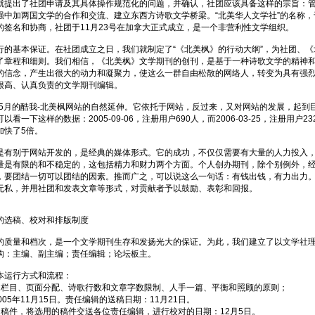
就提出了社团申请及其具体操作规范化的问题，并确认，社团应该具备这样的宗旨：
中加两国文学的合作和交流、建立东西方诗歌文学桥梁。“北美华人文学社”的名称，于2
的签名和协商，社团于11月23号在加拿大正式成立，是一个非营利性文学组织。
行的基本保证。在社团成立之日，我们就制定了“《北美枫》的行动大纲”，为社团、
了章程和细则。我们相信，《北美枫》文学期刊的创刊，是基于一种诗歌文学的精神
的信念，产生出很大的动力和凝聚力，使这么一群自由松散的网络人，转变为具有强
很高、认真负责的文学期刊编辑。
年5月的酷我-北美枫网站的自然延伸。它依托于网站，反过来，又对网站的发展，起到
看一下这样的数据：2005-09-06，注册用户690人，而2006-03-25，注册用户2
加快了5倍。
是有别于网站开发的，是经典的媒体形式。它的成功，不仅仅需要有大量的人力投入
量是有限的和不稳定的，这包括精力和财力两个方面。个人创办期刊，除个别例外，
，要团结一切可以团结的因素。推而广之，可以说这么一句话：有钱出钱，有力出力
无私，并用社团和发表文章等形式，对贡献者予以鼓励、表彰和回报。
的选稿、校对和排版制度
的质量和档次，是一个文学期刊生存和发扬光大的保证。为此，我们建立了以文学社
构：主编、副主编；责任编辑；论坛板主。
本运行方式和流程：
定栏目、页面分配、诗歌行数和文章字数限制、人手一篇、平衡和照顾的原则；
05年11月15日。责任编辑的送稿日期：11月21日。
调稿件，将选用的稿件交送各位责任编辑，进行校对的日期：12月5日。