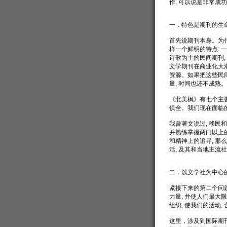
作, 可以说是非常成
一．特色是期刊的生
首先说期刊本身。为什
样一个鲜明的特点: 
诗歌为主的民间期刊, 
文学期刊在商业化大潮中
资源。如果把这些民
量, 时间也还不成熟。
《北美枫》有七个主
俱全。我们现在面临的
我曾著文说过, 移民
并熟练掌握两门以上的
和精神上的追寻, 那么
活, 及其和当地主流
二．以文学社为中心
紧接下来的第二个问题
力量, 并使人们最大
组织, 使我们的活动,
这里，涉及到国际期