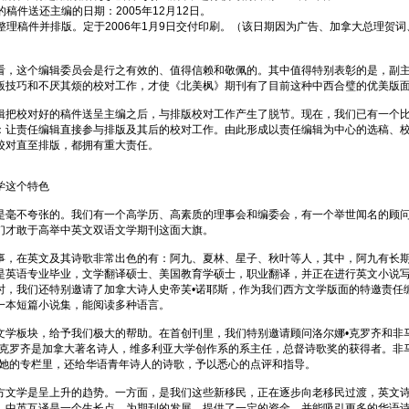
的稿件送还主编的日期：2005年12月12日。
度整理稿件并排版。定于2006年1月9日交付印刷。（该日期因为广告、加拿大总理贺
看，这个编辑委员会是行之有效的、值得信赖和敬佩的。其中值得特别表彰的是，副
版技巧和不厌其烦的校对工作，才使《北美枫》期刊有了目前这种中西合璧的优美版
辑把校对好的稿件送呈主编之后，与排版校对工作产生了脱节。现在，我们已有一个
：让责任编辑直接参与排版及其后的校对工作。由此形成以责任编辑为中心的选稿、
校对直至排版，都拥有重大责任。
学这个特色
是毫不夸张的。我们有一个高学历、高素质的理事会和编委会，有一个举世闻名的顾
们才敢于高举中英文双语文学期刊这面大旗。
事，在英文及其诗歌非常出色的有：阿九、夏林、星子、秋叶等人，其中，阿九有长
是英语专业毕业，文学翻译硕士、美国教育学硕士，职业翻译，并正在进行英文小说
时，我们还特别邀请了加拿大诗人史帝芙•诺耶斯，作为我们西方文学版面的特邀责任
一本短篇小说集，能阅读多种语言。
文学板块，给予我们极大的帮助。在首创刊里，我们特别邀请顾问洛尔娜•克罗齐和非
•克罗齐是加拿大著名诗人，维多利亚大学创作系的系主任，总督诗歌奖的获得者。非
在她的专栏里，还给华语青年诗人的诗歌，予以悉心的点评和指导。
方文学是呈上升的趋势。一方面，是我们这些新移民，正在逐步向老移民过渡，英文
，中英互译是一个生长点，为期刊的发展，提供了一定的资金，并能吸引更多的华语