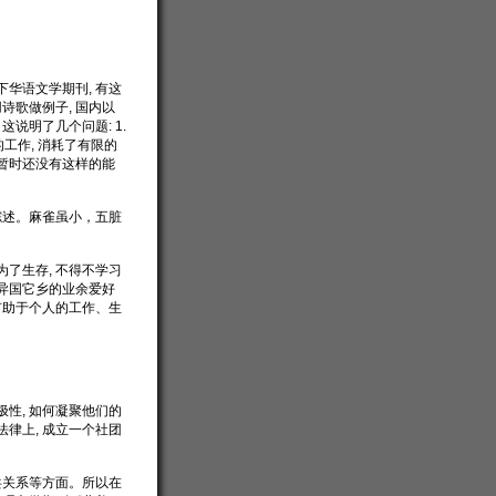
下华语文学期刊, 有这
诗歌做例子, 国内以
说明了几个问题: 1.
的工作, 消耗了有限的
暂时还没有这样的能
综述。麻雀虽小，五脏
为了生存, 不得不学习
在异国它乡的业余爱好
将有助于个人的工作、生
极性, 如何凝聚他们的
法律上, 成立一个社团
共关系等方面。所以在