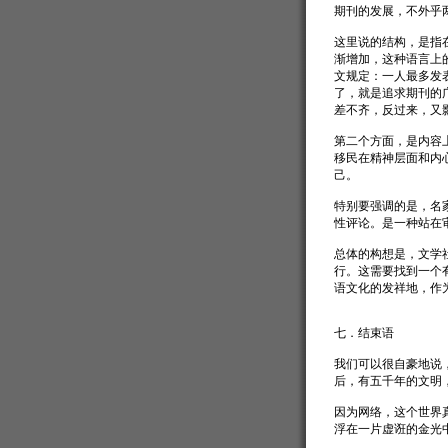
期刊的发展，不外乎
这里说的结构，是指
渐增加，这种语言上
文规定：一人最多发
了，就是追求期刊的
差不齐，反过来，又
第二个方面，是内容
移民在精神层面和内
己。
特别要强调的是，名
性评论。是一种站在
总体的构想是，文学
行。这需要找到一个
语文化的发祥地，作
七．结束语
我们可以很自豪地说
后，有五千年的文明
因为网络，这个世界
浮在一片虚诳的金光