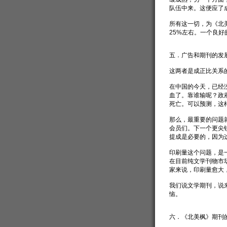
队伍中来。这便应了
所有这一切，为《北
25%左右。一个良
五．广告和期刊的发
这两者是成正比关系
在中国的今天，已经
血了。靠谁输呢？政
死亡。可以预测，这
那么，最重要的问题
会员们。下一个更尖
提成是必要的，因为
印刷量这个问题，是
在目前纯文学刊物市
家来说，印刷量愈大
我们说文学期刊，说
恼。
六．《北美枫》期刊