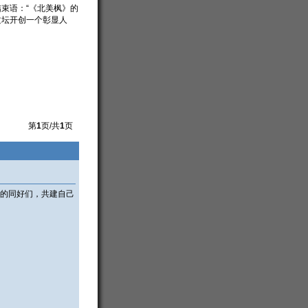
束语：“《北美枫》的
文坛开创一个彰显人
第
1
页/共
1
页
的同好们，共建自己