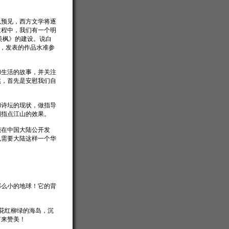
以预见，西方文学将逐
过程中，我们有一个明
美枫》的建设。说白
是，发表的作品水准参
和生活的故事，并关注
然，首先是安慰我们自
和诗坛的现状，做指导
到指点江山的效果。
能在中国大陆公开发
也需要大陆这样一个华
那么小的地球！它的背
花红柳绿的海岛，沉
何来赞美！