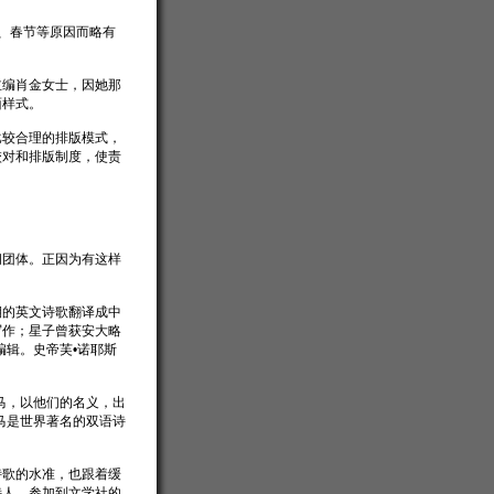
词、春节等原因而略有
主编肖金女士，因她那
面样式。
比较合理的排版模式，
校对和排版制度，使责
问团体。正因为有这样
期的英文诗歌翻译成中
写作；星子曾获安大略
编辑。史帝芙•诺耶斯
马，以他们的名义，出
马是世界著名的双语诗
诗歌的水准，也跟着缓
诗人，参加到文学社的