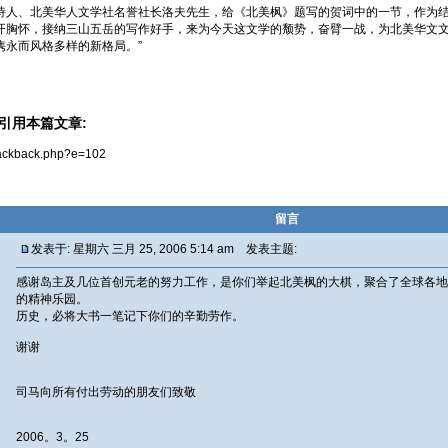
诗人、北美华人文学社名誉社长洛夫先生，给《北美枫》题写的贺词中的一节，作为结
开胸怀，接纳三山五岳的写作好手，来为今天这文学的颓势，奋臂一战，为北美华文
隽永而风格多样的新格局。”
引用本篇文章:
trackback.php?e=102
留言
发表于: 星期六 三月 25, 2006 5:14 am 发表主题:
感谢岛主及几位首创元老的努力工作，是你们举起北美枫的大棋，聚合了全球各地
的精神乐园。
历史，必将大书一笔记下你们的辛勤劳作。
谢谢
司马向所有付出劳动的朋友们致敬
2006。3。25