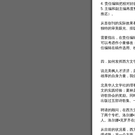
4. 责任编辑把校对好
5. 主编和副主编再
推迟）。
从首创刊的实际效果
独特的审美眼光、排
需要指出，在责任编
可以考虑作小量修改
任编辑在稿件选用、
四．如何发挥西方文
说北美枫人才济济，
雄厚的自身力量，我
北美华人文学社的理
文的实践经验；夏林
诗歌协会的奖励。同
出版过五部诗歌集、
聘请的顾问，在西方
了两个专栏。洛尔娜
人。洛尔娜•克罗齐
从目前的状况看，西
缓成熟；另一个方面