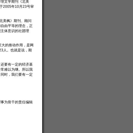
管理文学期刊《北美
005年10月23号审
《北美枫》期刊、顾问
和自由平等的理念，正
烈主体意识的社团理
巨大的推动作用，是网
323人。也就是说，期
，还要有一定的经济基
经常难以为继。所以我
。同时，我们要有一定
理事为骨干的责任编辑