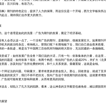
成语：百川归海，有容乃大。
美枫》期刊的特色定位，提供了人力的保障。而这仅仅是一个开端，西方文学板块所
好的起点，期待我们去作更大的努力。
展
的。这个道理是如此的浅显：广告为期刊的发展，奠定了经济基础。
没有人会否认这一点了。一个没有广告的期刊，是脆弱的，很难发展壮大。如果期刊
府机关的政治性杂志，有纳税人。那我们呢？长期地输下去，我们自己就会愈来愈瘦
样的一条轨迹，将是当下中国两三百份民间刊物的绝大部分，无法回避的一条抛物线
就变成了：如何发展广告业务？我们说的大话，只有一句：依靠集体的力量，在这里
锐的问题是：如何依靠？现在，有两个构思：给拉到广告的人提成20%，并扩大《北
这里面，涉及到拉广告所化费的时间，和个人关系资源。毋庸置疑，这就是金钱。
一个辩证法的问题。印刷量大，要求有更多的资金投入。那么，回收资金，就成了至
场低迷的状况下，我们不得不把目光，投向广告这个传统期刊的自留地。这就要求增
，广告就可能有更大影响和效果，从而有更高的回报。
来说去，却陷入了孔方兄的陷阱。看来，这么神圣的文学殿堂也难免俗，难以摆脱世
的展望