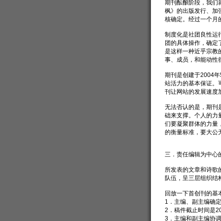
期刊酝酿阶段，我们
枫》的出版发行、加强
核确定。经过一个月
制度化是社团良性运
团的具体操作，确定
是这样一种近乎宗教
事、成员，和能动性
期刊是创建于2004
站活力的基本保证。可以
刊让网站的发展速度
无法否认的是，期刊
础来支撑。个人的力
们要凝聚群体的力量
的衡量标准，要大公
三．责任编辑为中心
所发表的文章和诗歌
队伍，呈三层组织结
回放一下首创刊的基
1．主编、副主编确
2．稿件截止时间是20
3．主编和副主编协