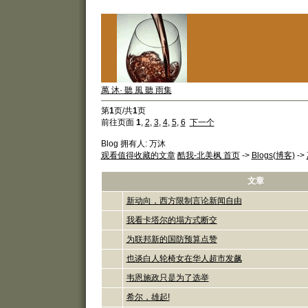
萬 沐· 聽 風 聽 雨集
第
1
页/共
1
页
前往页面
1
,
2
,
3
,
4
,
5
,
6
下一个
Blog 拥有人: 万沐
观看值得收藏的文章
酷我-北美枫 首页
->
Blogs(博客)
->
文章
新动向，西方限制言论新闻自由
我看卡塔尔的塌方式断交
为联邦新的国防预算点赞
也谈白人轮椅女在华人超市发飙
韦恩施政只是为了选举
希尔，雄起!