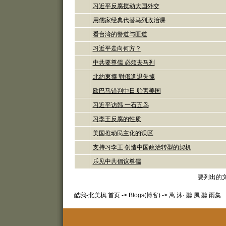
习近平反腐搅动大国外交
用儒家经典代替马列政治课
看台湾的警道与匪道
习近平走向何方？
中共要尊儒 必须去马列
北約東擴 對俄進退失據
欧巴马错判中日 贻害美国
习近平访韩 一石五鸟
习李王反腐的性质
美国推动民主化的误区
支持习李王 创造中国政治转型的契机
乐见中共倡议尊儒
要列出的文
酷我-北美枫 首页
->
Blogs(博客)
->
萬 沐· 聽 風 聽 雨集