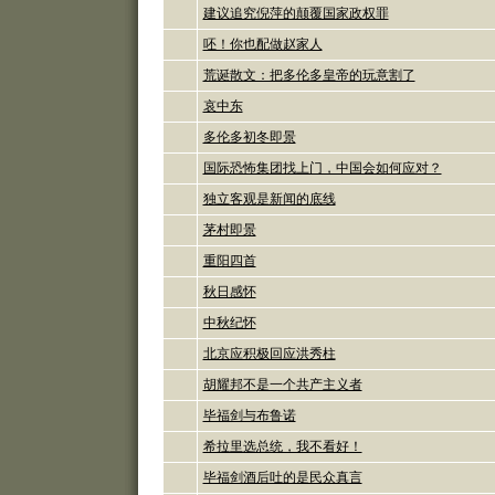
建议追究倪萍的颠覆国家政权罪
呸！你也配做赵家人
荒诞散文：把多伦多皇帝的玩意割了
哀中东
多伦多初冬即景
国际恐怖集团找上门，中国会如何应对？
独立客观是新闻的底线
茅村即景
重阳四首
秋日感怀
中秋纪怀
北京应积极回应洪秀柱
胡耀邦不是一个共产主义者
毕福剑与布鲁诺
希拉里选总统，我不看好！
毕福剑酒后吐的是民众真言