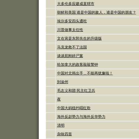
大多伦多应建成直辖市
朝鲜和美国 谁是中国的敌人，谁是中国的朋友？
埃尔多安四头通吃
川普做事太任性
文在寅是东郭先生的升级版
马克龙救不了法国
谈谈苑刚碎尸案
给加拿大的政客敲敲警钟
中国对北韩出手，不能再犹豫啦！
到渝州
毛左义和团 民主红卫兵
夜
中国大妈纽约唱红歌
海外反赵势力与海外反华势力
清明
杂咏四首