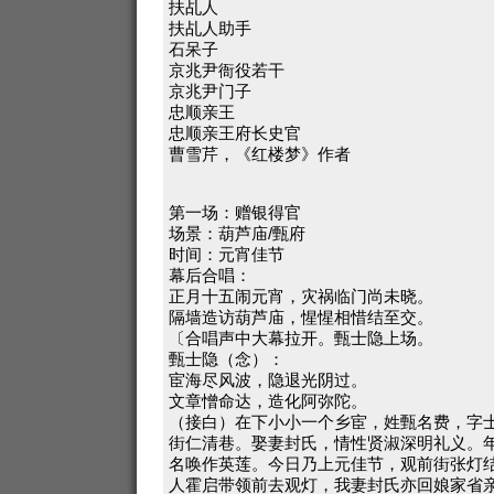
扶乩人
扶乩人助手
石呆子
京兆尹衙役若干
京兆尹门子
忠顺亲王
忠顺亲王府长史官
曹雪芹，《红楼梦》作者
第一场：赠银得官
场景：葫芦庙/甄府
时间：元宵佳节
幕后合唱：
正月十五闹元宵，灾祸临门尚未晓。
隔墙造访葫芦庙，惺惺相惜结至交。
〔合唱声中大幕拉开。甄士隐上场。
甄士隐（念）：
宦海尽风波，隐退光阴过。
文章憎命达，造化阿弥陀。
（接白）在下小小一个乡宦，姓甄名费，字
街仁清巷。娶妻封氏，情性贤淑深明礼义。
名唤作英莲。今日乃上元佳节，观前街张灯
人霍启带领前去观灯，我妻封氏亦回娘家省