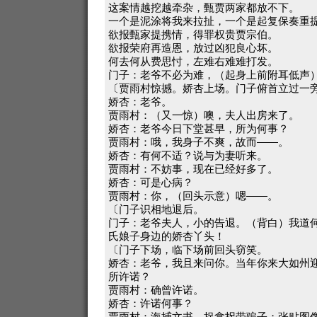
这案情越挖越牵杂，甄贾两家都放不下。
一个是泥涂将我来拉扯，一个是起复保奏重
欲报甄家提携情，得罪权贵贾宗伯。
欲报荣府再造恩，放过凶犯良心坏。
何去何从费思忖，左难右难难打发。
门子：老爷不必为难，（起身上前附耳低声
〔贾雨村惊撼。娇杏上场。门子俯首立过一
娇杏：老爷。
贾雨村：（又一惊）噢，夫人出房来了。
娇杏：老爷今日下堂甚早，所为何事？
贾雨村：哦，我身子不爽，故而——。
娇杏：有何不适？说与为妻听来。
贾雨村：不妨事，现在已经好多了。
娇杏：可是心病？
贾雨村：你，（回头示意）嗯——。
〔门子识相地退后。
门子：老爷夫人，小的告退。（背白）我道
氏娘子身边的娇杏丫头！
〔门子下场，临下场前回头窃笑。
娇杏：老爷，我且来问你。当年你来大如州
所许诺？
贾雨村：确曾许诺。
娇杏：许诺何事？
贾雨村：海捕文书，捉拿拐带骗子；张贴图