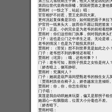
第三位九省统制王子腾，他夫人便是凶犯的
第四位世代皇商传薛蟠，荣国府贾政之妻他
贾雨村（一惊之下，站起）唱：
官官相护不好惹，贾王史薛四大家。
更何况起复保奏是宗伯，如何能把面子来拉
护官符一纸来头大，故而你不愿让我把签发
门子：正是。小的完全是为老爷的前程着想
贾雨村：你们这些衙门执事，倒对我的来头
门子：这也是公门之中求生之道。无论是谁
老爷的情况！也是为了能投其所好。
贾雨村：（苦笑）想不到世界竟是如此之小
门子：老爷想不到的事情还有呢！
贾雨村（诧异）：哦，还有何事？！
门子：老爷可知，那拐子拐卖之女恰是何人
〔娇杏暗上，侧耳静听。
贾雨村：究属何人？
门子：她就是葫芦庙间壁甄老爷的独生女儿
〔贾雨村跌坐在椅子上，娇杏越发注意倾听
贾雨村：你，你，你怎生得知？
门子唱：
英莲是我自幼哄她来玩耍，偏又是那拐子租
她眉心一粒胭脂痣，位置大小分毫也不差。
〔娇杏暗下。
贾雨村唱：