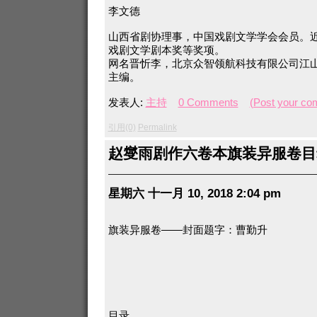
李文德
山西省剧协理事，中国戏剧文学学会会员。
戏剧文学剧本奖等奖项。
网名晋忻李，北京众智领航科技有限公司江
主编。
发表人:
主持
0 Comments
(Post your co
引用(0)
Permalink
赵燮雨剧作六卷本旗装异服卷目
星期六 十一月 10, 2018 2:04 pm
旗装异服卷——封面题字：曹勤升
目录