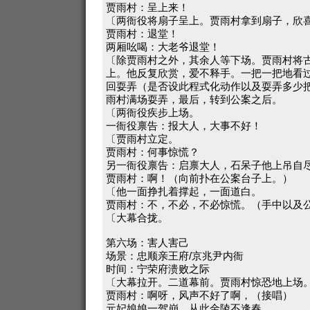
贾雨村：呈上来！
〔两衙役将扇子呈上。贾雨村拿到扇子，欣
贾雨村：退堂！
两厢吆喝：大老爷退堂！
〔除贾雨村之外，其余人等下场。贾雨村将
上。他反复欣赏，爱不释手。一把一把地看
回耍弄（是否设此程式化动作以及耍弄多少
雨村满场耍弄，最后，转到公案之后。
〔两衙役疾步上场。
一衙役禀告：报大人，大事不好！
〔贾雨村立定。
贾雨村：何事惊慌？
另一衙役禀告：启禀大人，石呆子他上吊自
贾雨村：啊！（向前扑在公案台子上。）
〔他一面挣扎着撑起，一面道白。
贾雨村：不，不必，不必惊慌。（手中以及
〔大幕合拢。
第六场：害人害己
场景：忠顺亲王府/京兆尹内衙
时间：宁荣府溃败之际
〔大幕拉开。二道幕前。贾雨村惊恐地上场
贾雨村：啊呀，风声不好了啊，（接唱）
元妃娘娘一驾崩，从此金陵不逢春。