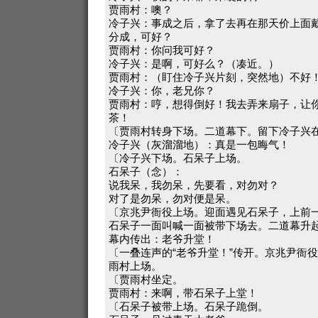
贾雨村：噢？
冷子兴：事成之后，拿了去再在那天价上面
分成，可好？
贾雨村：你问我可好？
冷子兴：是啊，可好么？（凑近。）
贾雨村：（盯住冷子兴片刻，突然地）不好
冷子兴：你，老兄你？
贾雨村：哼，想得倒好！我去弄来扇子，让
茶！
〔贾雨村转身下场。二道幕下。留下冷子兴
冷子兴（灰溜溜地）：真是一包晦气！
〔冷子兴下场。石呆子上场。
石呆子（念）：
说我呆，我勿呆，先要看，对勿对？
对了是勿呆，勿对便是呆。
〔京兆尹衙役上场。迎面遇见石呆子，上前
石呆子一面叫喊一面被带下场去。二道幕升
幕内传出：老爷升堂！
〔一叠连声的“老爷升堂！”传开。京兆尹衙
雨村上场。
〔贾雨村坐定。
贾雨村：来啊，带石呆子上堂！
〔石呆子被带上场。石呆子跪倒。