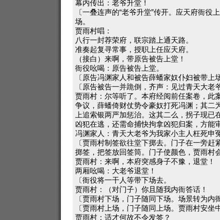
幕内传出：老爷升堂！
〔一叠连声的“老爷升堂”传开。应天府衙役
场。
贾雨村唱：
八行一封荐荣府，联宗踏上通天路。
准奏起复寻常事，授职上任应天府。
（接白）来啊，带原告被告上堂！
衙役吆喝：原告被告上堂。
〔原告冯渊家人和被告薛蟠家奴仆妇被带上
〔原告被告一并跪倒，齐声：见过青天大老
贾雨村：尔等听了。本府经阅前任案卷，此
争议，薛蟠倚财仗势令豪奴打死冯渊；其二
上追索银两严加惩治。这其二么，拐子现已
凶犯在逃，还需命捕快拘拿凶犯归案，方能
冯渊家人：青天大老爷为我家小主人枉死申
〔贾雨村制签欲往堂下掷去。门子在一旁赶
掷签，把签放回签筒。门子使颜色，贾雨村
贾雨村：来啊，本府突感身子不豫，退堂！
两厢吆喝：大老爷退堂！
〔衙役将一干人等带下场去。
贾雨村：（对门子）你且随我内衙答话！
〔贾雨村下场，门子随同下场。场景转为内
〔贾雨村上场，门子随同上场。贾雨村安坐
贾雨村：适才何故不令发签？