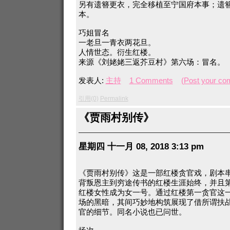
另有遗簪更衣，完全移植至宁国府本事；遗
本。
巧姐冒名
一老旦一青衣两花旦。
人情世态。衍生红楼。
来源《刘姥姥三返芥豆村》第六场：冒名。
发表人:
主持
1 Comments
(Post your co
引用(0)
Permalink
《贾雨村别传》
星期四 十一月 08, 2018 3:13 pm
《贾雨村别传》这是一部红楼贪官戏，剧本
背叛恩主到穷途传书的红楼生涯始终，并且
红楼女性成为女一号。通过红楼第一贪官这
场的黑暗，其间巧妙地构筑展现了借所谓扶
官的细节。同名小说也已问世。