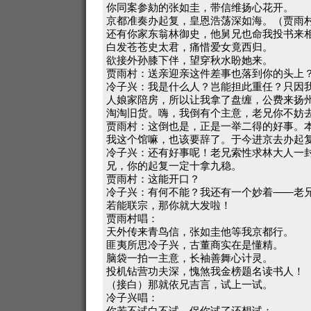
你同案参劾的张如圭，带信维扬心花开。
京都准奏办起复，皇恩浩荡深如海。（贾雨
还有你家东翁林御史，他舅兄也命我投书来
白发苍苍史太君，痛惜爱女竟西归。
欲接外孙膝下伴，望穿秋水盼她来。
贾雨村：送亲迎亲这件差事也落到你的头上
冷子兴：我是什么人？岂能担此重任？只因
人娘家陪房，所以让我拿了盘缠，公费来扬
淘淘旧货。嗨，我倒有个主意，老兄你不妨
贾雨村：这倒也是，正是一举二得的好事。
我这个馆嘛，也该要辞了。于今进京去办起
冷子兴：还有好事呢！老兄索性求林大人一
兄，你的起复一定十拿九稳。
贾雨村：这能开口？
冷子兴：有何不能？我还有一个妙着——老
若能联宗，那你就大发啦！
贾雨村唱：
天外传来青鸟信，张如圭他等我京都行。
匪夷所思冷子兴，古董商实在是懂精。
脑袋一拍一主意，长袖善舞心计灵。
投机钻营功夫深，愧煞我金榜题名读书人！
（接白）那就依兄吉言，试上一试。
冷子兴唱：
你若不试白不试，保你试了还想试；