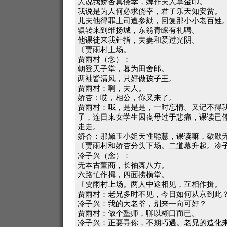
人说我娇杏真侥幸，婢作夫人掌金印。
我说是为人何必求侥幸，君子乐天知安贫。
儿夫他得罪上司遭参劾，回复那小小老百姓
辗转来到维扬城，东翁青睐有礼聘。
他课徒来我针指，夫妻和爱过光阴。
〔贾雨村上场。
贾雨村（念）：
朝登天子堂，暮为田舍郎。
两袖皆清风，只好做孩子王。
贾雨村：啊，夫人。
娇杏：哎，相公，你又来了。
贾雨村：哦，是是是，一时忘情。又记不得
子，连日来女学生因丧母过于悲痛，课读已
走走。
娇杏：那黛玉小姐天性聪慧，课读嘛，歇歇
〔贾雨村和娇杏分头下场。二道幕升起。冷
冷子兴（念）：
无本古董商，长袖舞八方。
六路忙作揖，四面捞横堂。
〔贾雨村上场。两人中途相见，互相作揖。
贾雨村：老兄多时不见，今日如何从京到此
冷子兴：我的大老爷，别来一向可好？
贾雨村：做个塾师，聊以糊口而已。
冷子兴：正要寻你，不期巧遇。老兄的造化