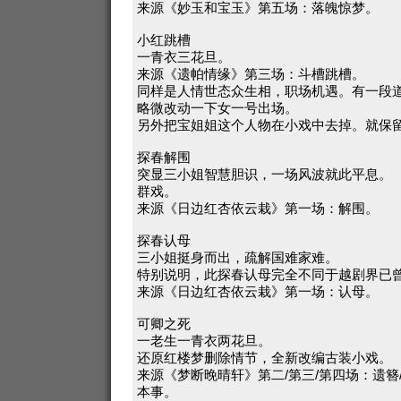
来源《妙玉和宝玉》第五场：落魄惊梦。
小红跳槽
一青衣三花旦。
来源《遗帕情缘》第三场：斗槽跳槽。
同样是人情世态众生相，职场机遇。有一段
略微改动一下女一号出场。
另外把宝姐姐这个人物在小戏中去掉。就保
探春解围
突显三小姐智慧胆识，一场风波就此平息。
群戏。
来源《日边红杏依云栽》第一场：解围。
探春认母
三小姐挺身而出，疏解国难家难。
特别说明，此探春认母完全不同于越剧界已
来源《日边红杏依云栽》第一场：认母。
可卿之死
一老生一青衣两花旦。
还原红楼梦删除情节，全新改编古装小戏。
来源《梦断晚晴轩》第二/第三/第四场：遗簪
本事。