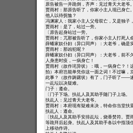
原告被告一并跪倒，齐声：见过青天大老爷
贾雨村：那原告听了，你家小主人现已身亡
他人以待抚恤？
冯渊家人：我家小主人父母双亡，又是独子
贾雨村：是了，站过一旁。
〔原告起身站过一旁。
贾雨村：兀那被告听了，你家小主人打死人
薛蟠家奴仆妇（异口同声）：大老爷，确是
贾雨村：那凶犯呢？
薛蟠家奴仆妇（异口同声）：大老爷，前不
人身患时疫，一病身亡！
贾雨村（故作诧异状）：哦，一病身亡？！
拍）本府岂能单凭你这一面之词！不过嘛，
此事？（故作踌躇状）有了，门子听了——
一乩坛以决疑难。
门子：遵命。
〔门子下场。扶乩人及其助手随门子上场。
扶乩人：见过青天大老爷。
贾雨村：本府现有疑难未决，特命你当堂扶
扶乩人：遵命。
〔扶乩人及其助手安排乩坛，烧香焚符。贾
等跪拜后起身。扶乩人及其助手各以中指顶
上移动作诗。