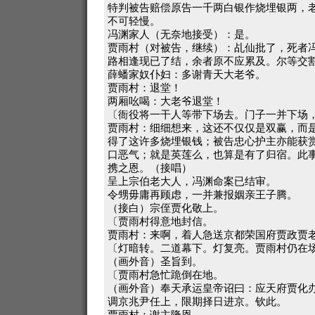
特判被告赔偿原告一千两白银作烧埋银两，
不可轻慢。
冯渊家人（无奈地接受）：是。
贾雨村（对被告，继续）：乩仙批了，死者
路相逢现已了结，余者原不应累及。尔等交
薛蟠家奴仆妇：多谢青天大老爷。
贾雨村：退堂！
两厢吆喝：大老爷退堂！
〔衙役将一干人等带下场去。门子一并下场
贾雨村：细细想来，这还不仅仅是双赢，而
得了这许多烧埋银钱；被告忠心护主亦能获
口恶气；就是英莲么，也算是有了归宿。此
携之恩。（接唱）
呈上宗伯老大人，冯渊命案已结审。
令甥毋庸再顾虑，一并兼报姻亲王子腾。
（接白）宗侄贾化敬上。
〔贾雨村得意地封信。
贾雨村：来啊，着人急送京都荣国府贾政贾
〔灯暗转。二道幕下。灯复亮。贾雨村仍在
（画外音）圣旨到。
〔贾雨村急忙跪倒在地。
（画外音）奉天承运皇帝诏曰：应天府贾化
调京兆尹任上，限期择日进京。钦此。
贾雨村：谢主隆恩。