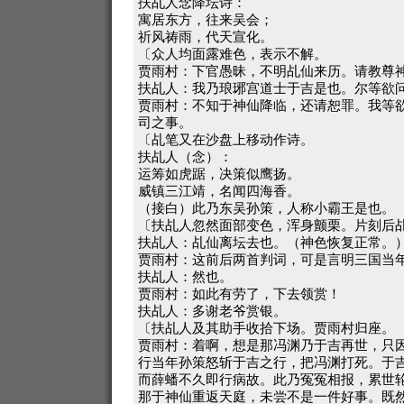
扶乩人念降坛诗：
寓居东方，往来吴会；
祈风祷雨，代天宣化。
〔众人均面露难色，表示不解。
贾雨村：下官愚昧，不明乩仙来历。请教尊
扶乩人：我乃琅琊宫道士于吉是也。尔等欲
贾雨村：不知于神仙降临，还请恕罪。我等
司之事。
〔乩笔又在沙盘上移动作诗。
扶乩人（念）：
运筹如虎踞，决策似鹰扬。
威镇三江靖，名闻四海香。
（接白）此乃东吴孙策，人称小霸王是也。
〔扶乩人忽然面部变色，浑身颤栗。片刻后
扶乩人：乩仙离坛去也。（神色恢复正常。
贾雨村：这前后两首判词，可是言明三国当
扶乩人：然也。
贾雨村：如此有劳了，下去领赏！
扶乩人：多谢老爷赏银。
〔扶乩人及其助手收拾下场。贾雨村归座。
贾雨村：着啊，想是那冯渊乃于吉再世，只
行当年孙策怒斩于吉之行，把冯渊打死。于
而薛蟠不久即行病故。此乃冤冤相报，累世
那于神仙重返天庭，未尝不是一件好事。既