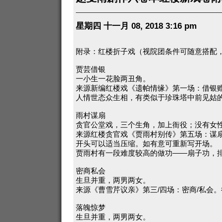
星期四 十一月 08, 2018 3:16 pm
附录：红楼折子戏（视院团条件可随意搭配
贾芸借银
一小生一花脸两丑角。
来源新编红楼戏《遗帕情缘》第一场：借银
人情世态众生相，有类似于珍珠塔中前见姑
雨村谋扇
贪官公堂戏，三个生角，加上衙役；没有女
来源红楼贪官戏《贾雨村别传》第五场：谋
开头可以适当压缩。如有意可重新写开场。
贾雨村有一段难度较高的做功——扇子功，
密商私会
生旦并重，两男两女。
来源《曹雪芹议亲》第三/四场：密商/私会
落魄惊梦
生旦并重，两男两女。