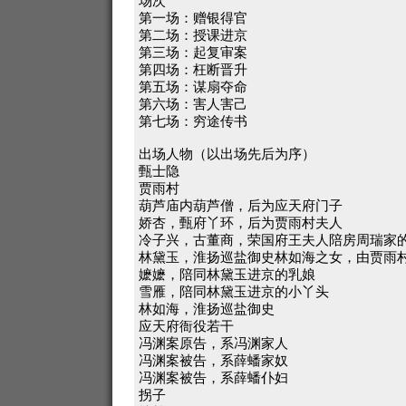
场次
第一场：赠银得官
第二场：授课进京
第三场：起复审案
第四场：枉断晋升
第五场：谋扇夺命
第六场：害人害己
第七场：穷途传书
出场人物（以出场先后为序）
甄士隐
贾雨村
葫芦庙内葫芦僧，后为应天府门子
娇杏，甄府丫环，后为贾雨村夫人
冷子兴，古董商，荣国府王夫人陪房周瑞家
林黛玉，淮扬巡盐御史林如海之女，由贾雨
嬷嬷，陪同林黛玉进京的乳娘
雪雁，陪同林黛玉进京的小丫头
林如海，淮扬巡盐御史
应天府衙役若干
冯渊案原告，系冯渊家人
冯渊案被告，系薛蟠家奴
冯渊案被告，系薛蟠仆妇
拐子