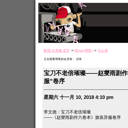
酷我-北美枫 首页
->
Blogs(博客)
->
飞云浦
正在观看博客的会员有： 没有
宝刀不老倍璀璨——赵燮雨剧作
服”卷序
星期六 十一月 10, 2018 4:10 pm
李文德：宝刀不老倍璀璨
——《赵燮雨剧作六卷本》旗装异服卷序