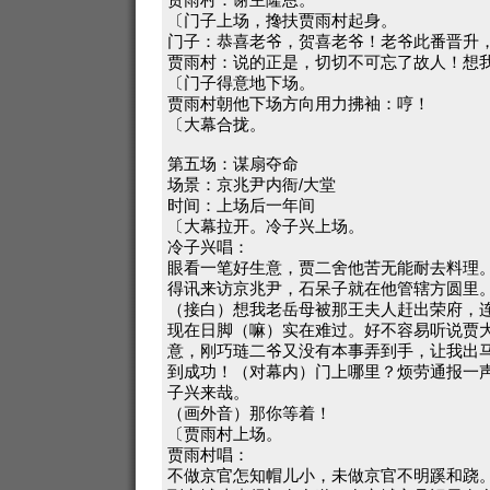
〔门子上场，搀扶贾雨村起身。
门子：恭喜老爷，贺喜老爷！老爷此番晋升
贾雨村：说的正是，切切不可忘了故人！想
〔门子得意地下场。
贾雨村朝他下场方向用力拂袖：哼！
〔大幕合拢。
第五场：谋扇夺命
场景：京兆尹内衙/大堂
时间：上场后一年间
〔大幕拉开。冷子兴上场。
冷子兴唱：
眼看一笔好生意，贾二舍他苦无能耐去料理
得讯来访京兆尹，石呆子就在他管辖方圆里
（接白）想我老岳母被那王夫人赶出荣府，
现在日脚（嘛）实在难过。好不容易听说贾
意，刚巧琏二爷又没有本事弄到手，让我出
到成功！（对幕内）门上哪里？烦劳通报一
子兴来哉。
（画外音）那你等着！
〔贾雨村上场。
贾雨村唱：
不做京官怎知帽儿小，未做京官不明蹊和跷