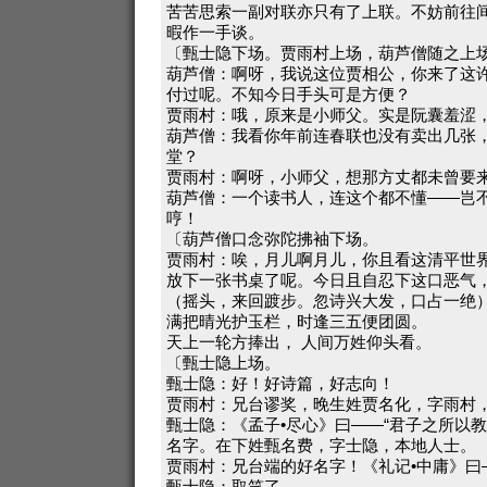
苦苦思索一副对联亦只有了上联。不妨前往
暇作一手谈。
〔甄士隐下场。贾雨村上场，葫芦僧随之上
葫芦僧：啊呀，我说这位贾相公，你来了这
付过呢。不知今日手头可是方便？
贾雨村：哦，原来是小师父。实是阮囊羞涩
葫芦僧：我看你年前连春联也没有卖出几张
堂？
贾雨村：啊呀，小师父，想那方丈都未曾要
葫芦僧：一个读书人，连这个都不懂——岂
哼！
〔葫芦僧口念弥陀拂袖下场。
贾雨村：唉，月儿啊月儿，你且看这清平世
放下一张书桌了呢。今日且自忍下这口恶气
（摇头，来回踱步。忽诗兴大发，口占一绝
满把晴光护玉栏，时逢三五便团圆。
天上一轮方捧出， 人间万姓仰头看。
〔甄士隐上场。
甄士隐：好！好诗篇，好志向！
贾雨村：兄台谬奖，晚生姓贾名化，字雨村
甄士隐：《孟子•尽心》曰——“君子之所以
名字。在下姓甄名费，字士隐，本地人士。
贾雨村：兄台端的好名字！《礼记•中庸》曰—
甄士隐：取笑了。