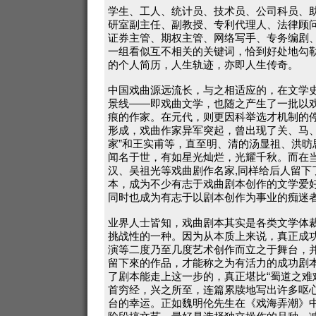
学生、工人、统计员、技术员、公司科员、
研室副主任、副教授、专利代理人、法律顾
证券主管、期权主管、网络写手、专务编剧
一组看似互不相关的关键词，恰到好处地勾
的个人简历，人生轨迹，亦即人生传奇。
中国戏曲源远流长，与之相适应的，在文学
景线——即戏曲文学，也随之产生了一批以
痕的作家。在元代，则更因科举选才机制的
形成，戏曲作家异军突起，曾出现了关、马、
家”和王实甫等，直至明、清的汤显祖、洪昉
闻名于世，有如星光灿烂，光耀千秋。而在
汉、吴祖光等戏曲剧作名家,同样给后人留下
本，成为不少有志于戏曲剧本创作的文学爱
同时也成为有志于以剧本创作为事业的痴迷
业界人士皆知，戏曲剧本其实是各类文学体
挑战性的一种。因为从本质上来说，真正成
演等二度乃至几度艺术创作而立之于舞台，
留下來的作品，才能称之为有活力的成功剧
了剧本能走上这一步的，真正堪比“蜀道之难
首穷经，兴之所至，连篇累牍地写出许多呕
台的幸运。正如魏明伦先生在《戏海弄潮》中