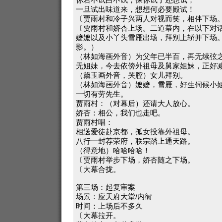
一旦试出味道来，想想何必要殿试！
〔贾雨村和冷子兴两人对视而笑，相伴下场
〔贾雨村和娇杏上场。二道幕内，在以下对
嬷嬷以及小丫头雪雁出场，拜别上轿并下场
影。）
（林如海画外音）为父年已半百，再无续弦
无姐妹，今去依傍外祖母及舅家姐妹，正好
（黛玉画外音，哭腔）女儿拜别。
（林如海画外音）嬷嬷，雪雁，好生伺候小
一切有劳先生。
贾雨村：（对幕后）还请大人放心。
娇杏：相公，我们也走吧。
贾雨村唱：
相送爱徒赴京都，孤女投靠外祖母。
八行一封荐荣府，联宗踏上通天路。
（得意地）哈哈哈哈！
〔贾雨村举步下场，娇杏随之下场。
〔大幕合拢。
第三场：起复审案
场景：应天府大堂/内衙
时间：上场后不多久
〔大幕拉开。