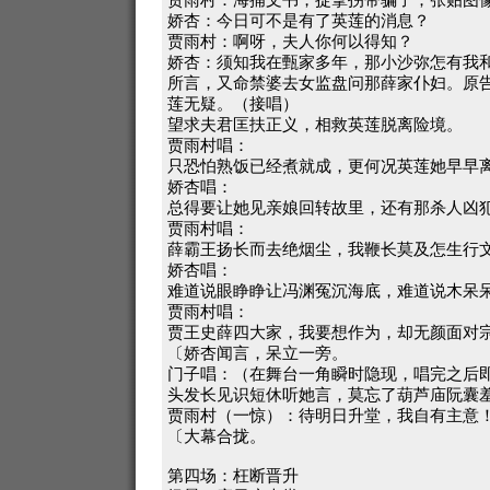
娇杏：今日可不是有了英莲的消息？
贾雨村：啊呀，夫人你何以得知？
娇杏：须知我在甄家多年，那小沙弥怎有我
所言，又命禁婆去女监盘问那薛家仆妇。原
莲无疑。（接唱）
望求夫君匡扶正义，相救英莲脱离险境。
贾雨村唱：
只恐怕熟饭已经煮就成，更何况英莲她早早
娇杏唱：
总得要让她见亲娘回转故里，还有那杀人凶
贾雨村唱：
薛霸王扬长而去绝烟尘，我鞭长莫及怎生行
娇杏唱：
难道说眼睁睁让冯渊冤沉海底，难道说木呆
贾雨村唱：
贾王史薛四大家，我要想作为，却无颜面对
〔娇杏闻言，呆立一旁。
门子唱：（在舞台一角瞬时隐现，唱完之后
头发长见识短休听她言，莫忘了葫芦庙阮囊
贾雨村（一惊）：待明日升堂，我自有主意
〔大幕合拢。
第四场：枉断晋升