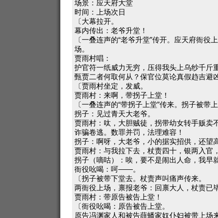
场景：应天府大堂
时间：上场次日
〔大幕拉开。
幕内传出：老爷升堂！
〔一叠连声的“老爷升堂”传开。应天府衙役
场。
贾雨村唱：
护官符一纸威力无穷，压得我头上乌纱千斤
甄贾二者何取何从？保官位莫论真假趋吉避
〔贾雨村坐定，发威。
贾雨村：来啊，带拐子上堂！
〔一叠连声的“带拐子上堂”传来。拐子被带
拐子：见过青天大老爷。
贾雨村：呔，大胆贼徒，拐带幼女转手贩卖
诈骗卷逃。数罪并罚，法理难容！
拐子：啊呀，大老爷，小的据实招供，还望
贾雨村：与我拉下去，杖责四十，银两入官
拐子（嘀咕）：唉，要不是闹出人命，我早
衙役吆喝：呵——。
〔拐子被带下堂去。杖责声叫痛声传来。
两衙役上场，禀报老爷：回禀大人，杖责已
贾雨村：带原告被告上堂！
〔衙役吆喝：原告被告上堂。
原告冯渊家人和被告薛蟠家奴仆妇被带上场