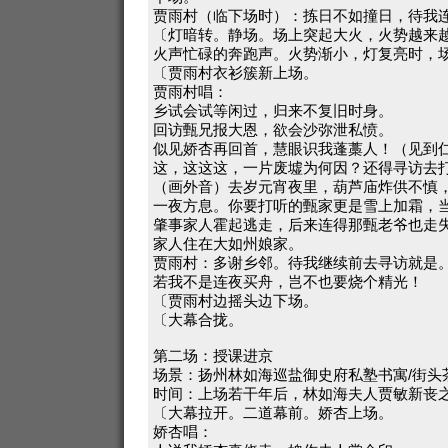
贾雨村（临下场时）：拣日不如撞日，待我
〔灯暗转。静场。场上突起大火，火势越来
火声忙碌的奔跑声。火势渐小，灯复亮时，
〔贾雨村衣衫簇新上场。
贾雨村唱：
乡试会试等闲过，归来不复旧时身。
回访甄兄报大恩，欲会沙弥泄私愤。
似见娇杏再回首，慧眼识我蓬藁人！（见到
这，这这这，一片废墟为何因？还得寻访去
（画外音）去岁元宵夜里，葫芦庙炸供不慎
一夜方息。你要打听的甄家更是雪上加霜，
肇事家人霍起逃走，后来连得那甄老爷也走
家人住在大如州娘家。
贾雨村：多谢乡邻。待我继续前去寻访就是
若我不是连夜买舟，岂不也要烧个精光！
〔贾雨村边摇头边下场。
〔大幕合拢。
第二场：授课进京
场景：扬州林如海巡盐御史府私塾书寓/街头
时间：上场若干年后，林如海夫人贾敏新丧
〔大幕拉开。二道幕前。娇杏上场。
娇杏唱：