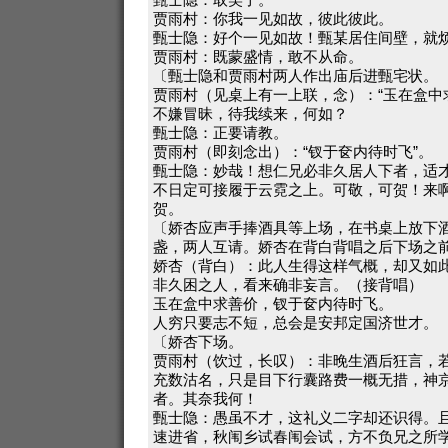
贾雨村：你我一见如故，彼此彼此。
甄士隐：好个一见如故！甄某居住间壁，就
贾雨村：既蒙盛情，敢不从命。
〔甄士隐和贾雨村两人作出庙后进甄宅状。
贾雨村（见桌上有一上联，念）：“玉在盒中
不嫌冒昧，待我续来，何如？
甄士隐：正要请教。
贾雨村（即刻念出）：“钗于奁内待时飞”。
甄士隐：妙哉！想仁兄必非久居人下者，适
不日定可接履于云霓之上。可敬，可贺！来
贺。
〔娇杏应声手捧酒具等上场，在书桌上放下
盏，两人互请。娇杏在背白背唱之后下场之
娇杏（背白）：此人生得这样气概，却又如
非久困之人，看来确非妄言。（接背唱）
玉在盒中求善价，钗于奁内待时飞。
人穷只要志不短，总会是安邦定国济世才。
〔娇杏下场。
贾雨村（饮过，长叹）：非晚生酒后狂言，
充数沽名，只是目下行囊路费一概无措，神
者。其奈我何！
甄士隐：愚虽不才，这礼义二字却还识得。
速进省，秋闱乡试春闱会试，方不负兄之所