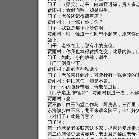
门子：（赔笑）老爷一向加官进禄，贵人多
贾雨村：看似面熟，却是眼生。
门子：老爷还记得葫芦庙？
贾雨村：（一惊）你，你？
门子：我就是那个小沙弥啊。
贾雨村：呵，怪道一时间想不起来，原来你
坐下。
门子：老爷在上，那有小的座位。
贾雨村：你我也算得贫贱之交，此系内衙，
门子：如此，小的放肆，谢坐。
〔门子侧身坐下。
贾雨村：想必有些私话？
门子：老爷荣任到此，可曾抄有一张金陵的“
贾雨村：匆忙就任，却是不曾。
门子：小的随身带着，请老爷过目。
〔门子递上“护官符”，贾雨村接过一看，不
贾雨村（念）：
贾不假，白玉为堂金作马；阿房宫，三百里
东海缺少白玉床，龙王来请金陵王；丰年好
（对门子）此是何意？
门子唱：
第一位就是老爷联宗认本家，提携起复此番
第二位靖侯史鼎名显赫，老太君是黎山老母