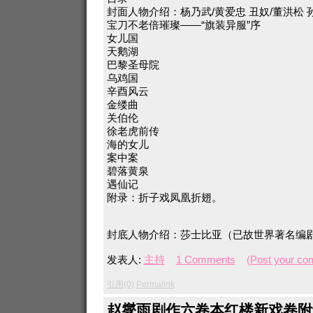
封面人物介绍：杨乃武/黄爱忠 丑奴/董洪松 
宝刀不老倍璀璨——“旗装异服”序
女儿国
天鹅湖
巴黎圣母院
乌鸡国
辛酉风云
金缕曲
关伯伦
徐老虎前传
海的女儿
案中案
碧落黄泉
遇仙记
附录：折子戏凤凰折翅。
封底人物介绍：莎士比亚（已故世界著名编
发表人:
主持
1 Comments
(Post your co
引用(0)
Permalink
赵燮雨剧作六卷本红楼新戏卷附