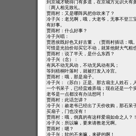
到京城才晓得门有多道，在京城方见识天有
〔两人相见致礼。
贾雨村：又是哪阵风把你吹来了？
冷子兴：老兄啊，哦，大老爷，无事不登三
有好事。
贾雨村：什么好事？
冷子兴唱：
贾恩侯既好色又好古董，（贾雨村插话：哦
可惜是光抬价却买它不动，就算他财大气粗
贾雨村：说了半天，是什么东西？
冷子兴（念）：
有风不动无风动，不动无风动有风；
等到梧桐叶落时，就被打发入冷宫。
贾雨村：哦，那是扇子。
冷子兴：（苏白）正是。那古扇主人姓石，
一个书呆子，已经蛮难弄哉；现在还是一个实
老爷是一点都没有办法想呵！
贾雨村：此话怎讲？
冷子兴：赦老爷已经出了天价收购，那石呆
买扇子，门也没有！
贾雨村：哦，倒真的有这样爱扇如命之人？
冷子兴：所以嘛，要来请教老兄啊。
贾雨村：嗯？
冷子兴：软的不来嘛，来硬的啊！