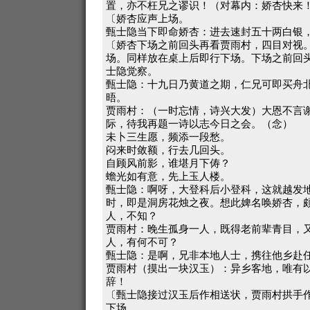
置，亦不枉兄之谬识！（对幕内：娇杏快来
〔娇杏应声上场。
甄士隐当下即命娇杏：进去速封五十两白银
〔娇杏下场之前回头再看贾雨村，四目对视
场。同样放在桌上后即行下场。下场之前回
士隐觉察。
甄士隐：十九日乃黄道之期，仁兄可即买舟
晤。
贾雨村：（一时忘情，诗兴大发）大恩不言
际，待我再题一诗以志今日之会。（念）
未卜三生愿，频添一段愁。
闷来时敛额，行去几回头。
自顾风前影，谁堪月下俦？
蟾光如有意，先上玉人楼。
甄士隐：啊呀，大登科后小登科，这就越发
时，即是洞房花烛之夜。想此婢名唤娇杏，
人，不知？
贾雨村：晚生孤身一人，既得老前辈青目，
人，有何不可？
甄士隐：是啊，兄非本地人士，携往他乡赴
贾雨村（摸出一块汉玉）：异乡客地，唯有
辞！
〔甄士隐接过汉玉后作相送状，贾雨村拱手
下场。