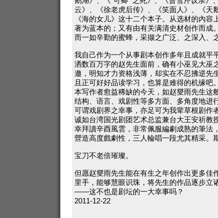
鹅湖》、《“可卿” 之死》、《曹雪芹议亲》
云》、《徐老虎后传》、《笑面人》、《天
《海的女儿》这十二个本子。从选材的內容
著为蓝本的；又有由有关满清史材创作而成
而一如辛勤的蜜蜂，采撷之广泛、之深入、
我自己作为一个从事剧本创作多年且成就平
洒数百万字的赵先生面前，确有小巫见大巫
邀，明知才力资格浅薄，却实在不忍拂逆先
且正可好好品读学习，也算是难得的机缘吧
本写作者愈益稀缺的今天，如赵燮雨先生这
结构、语言、戏剧性等多方面、多角度地进
可谓戏剧界之幸事，亦足可为我辈草根剧作
诚如台湾国光剧团艺术总监兼台大王安祈教授
幸拜讀辛酉風雲，非常佩服編劇成熟的筆法
營造高度戲劇性，三人輪唱一段尤其精采。期
宝刀不老倍璀璨。
但愿赵燮雨先生能在有生之年创作出更多佳
里手，能够慧眼识珠，将先生的作品逐步立
——这不也是剧坛的一大幸事吗？
2011-12-22