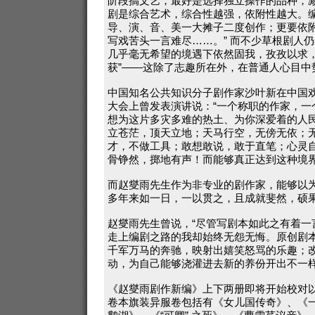
阶段搞文艺，最好是选择独立操作的品种，
剧是综合艺术，综合性越强，依附性越大。
导、演、音、美一大摊子二度创作；更要依
写戏苦头一言难尽……。” 而不少草根剧人
几乎毫无希望的境遇下依然固我，孜孜以求，
获”——这除了志趣所在外，在普通人心目中
中国知名公共知识分子剧作家沙叶新在中国
大会上曾发表演讲说：“一个称职的作家，一
想为这片多灾多难的热土、为你深爱着的人
立苍茫，顶天立地；天马行空，无傍无依；
才，不做工具；敢想敢说，敢于直笔；心灵自
骨铮然，掷地有声！而能够真正达到这种境
而赵燮雨先生作为非专业的剧作家，能够以
多年来如一日，一以贯之，且成就斐然，硕
赵燮雨先生曾说，“尽管写剧本如此之有着一
走上编剧之路的我却始终无怨无悔。原创剧
千军万马的奔驰，映射出嬉笑怒骂的乐趣；
动，为自己能够浇灌进去新的养份开出不一样
《赵燮雨剧作新编》上下两册即将开始校对
卷本旗装异服卷包括有《女儿国传奇》、《