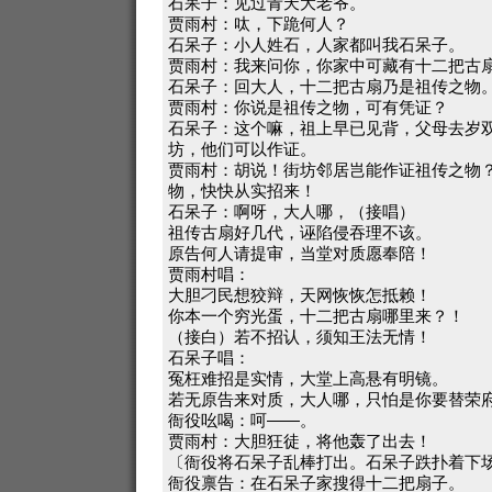
石呆子：见过青天大老爷。
贾雨村：呔，下跪何人？
石呆子：小人姓石，人家都叫我石呆子。
贾雨村：我来问你，你家中可藏有十二把古
石呆子：回大人，十二把古扇乃是祖传之物
贾雨村：你说是祖传之物，可有凭证？
石呆子：这个嘛，祖上早已见背，父母去岁
坊，他们可以作证。
贾雨村：胡说！街坊邻居岂能作证祖传之物
物，快快从实招来！
石呆子：啊呀，大人哪，（接唱）
祖传古扇好几代，诬陷侵吞理不该。
原告何人请提审，当堂对质愿奉陪！
贾雨村唱：
大胆刁民想狡辩，天网恢恢怎抵赖！
你本一个穷光蛋，十二把古扇哪里来？！
（接白）若不招认，须知王法无情！
石呆子唱：
冤枉难招是实情，大堂上高悬有明镜。
若无原告来对质，大人哪，只怕是你要替荣
衙役吆喝：呵——。
贾雨村：大胆狂徒，将他轰了出去！
〔衙役将石呆子乱棒打出。石呆子跌扑着下
衙役禀告：在石呆子家搜得十二把扇子。