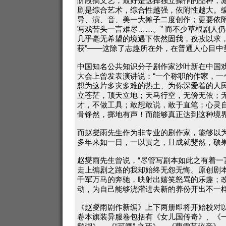
阶段搞文艺，最好是选择独立操作的品种，
剧是综合艺术，综合性越强，依附性越大。
导、演、音、美一大摊子二度创作；更要依
写戏苦头一言难尽……。” 而不少草根剧人
几乎毫无希望的境遇下依然固我，孜孜以求，
获”——这除了志趣所在外，在普通人心目中
中国知名公共知识分子剧作家沙叶新在中国
大会上曾发表演讲说：“一个称职的作家，一
想为这片多灾多难的热土、为你深爱着的人
立苍茫，顶天立地；天马行空，无傍无依；
才，不做工具；敢想敢说，敢于直笔；心灵自
骨铮然，掷地有声！而能够真正达到这种境
而赵燮雨先生作为非专业的剧作家，能够以
多年来如一日，一以贯之，且成就斐然，硕
赵燮雨先生曾说，“尽管写剧本如此之有着一
走上编剧之路的我却始终无怨无悔。原创剧
千军万马的奔驰，映射出嬉笑怒骂的乐趣；
动，为自己能够浇灌进去新的养份开出不一样
《赵燮雨剧作新编》上下两册即将开始校对
卷本旗装异服卷包括有《女儿国传奇》、《