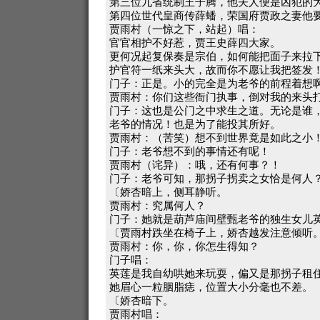
第三位九省统制王子腾，他夫人便是凶犯的
第四位世代皇商传薛蟠，荣国府贾政之妻他
贾雨村（一惊之下，站起）唱：
官官相护不好惹，贾王史薛四大家。
更何况起复保奏是宗伯，如何能把面子来拉
护官符一纸来头大，故而你不愿让我把签发
门子：正是。小的完全是为老爷的前程着想
贾雨村：你们这些衙门执事，倒对我的来头
门子：这也是公门之中求生之道。无论是谁
老爷的情况！也是为了能投其所好。
贾雨村：（苦笑）想不到世界竟是如此之小
门子：老爷想不到的事情还有呢！
贾雨村（诧异）：哦，还有何事？！
门子：老爷可知，那拐子拐卖之女恰是何人
〔娇杏暗上，侧耳静听。
贾雨村：究属何人？
门子：她就是葫芦庙间壁甄老爷的独生女儿
〔贾雨村跌坐在椅子上，娇杏越发注意倾听
贾雨村：你，你，你怎生得知？
门子唱：
英莲是我自幼哄她来玩耍，偏又是那拐子租
她眉心一粒胭脂痣，位置大小分毫也不差。
〔娇杏暗下。
贾雨村唱：