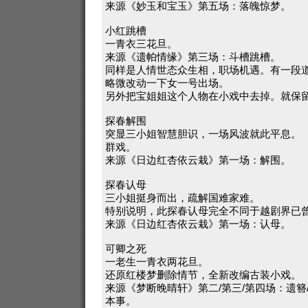
来源《妙玉和宝玉》第五场：落魄惊梦。
小红跳槽
一青衣三花旦。
来源《遗帕情缘》第三场：斗槽跳槽。
同样是人情世态众生相，职场机遇。有一段
略微改动一下女一号出场。
另外把宝姐姐这个人物在小戏中去掉。就保
探春解围
突显三小姐智慧胆识，一场风波就此平息。
群戏。
来源《日边红杏依云栽》第一场：解围。
探春认母
三小姐挺身而出，疏解国难家难。
特别说明，此探春认母完全不同于越剧界已
来源《日边红杏依云栽》第一场：认母。
可卿之死
一老生一青衣两花旦。
还原红楼梦删除情节，全新改编古装小戏。
来源《梦断晚晴轩》第二/第三/第四场：遗簪
本事。