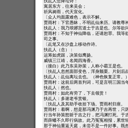
扶乩人念降坛诗：
寓居东方，往来吴会；
祈风祷雨，代天宣化。
〔众人均面露难色，表示不解。
贾雨村：下官愚昧，不明乩仙来历。请教尊
扶乩人：我乃琅琊宫道士于吉是也。尔等欲
贾雨村：不知于神仙降临，还请恕罪。我等
司之事。
〔乩笔又在沙盘上移动作诗。
扶乩人（念）：
运筹如虎踞，决策似鹰扬。
威镇三江靖，名闻四海香。
（接白）此乃东吴孙策，人称小霸王是也。
〔扶乩人忽然面部变色，浑身颤栗。片刻后
扶乩人：乩仙离坛去也。（神色恢复正常。
贾雨村：这前后两首判词，可是言明三国当
扶乩人：然也。
贾雨村：如此有劳了，下去领赏！
扶乩人：多谢老爷赏银。
〔扶乩人及其助手收拾下场。贾雨村归座。
贾雨村：着啊，想是那冯渊乃于吉再世，只
行当年孙策怒斩于吉之行，把冯渊打死。于
而薛蟠不久即行病故。此乃冤冤相报，累世
那于神仙重返天庭，未尝不是一件好事。既