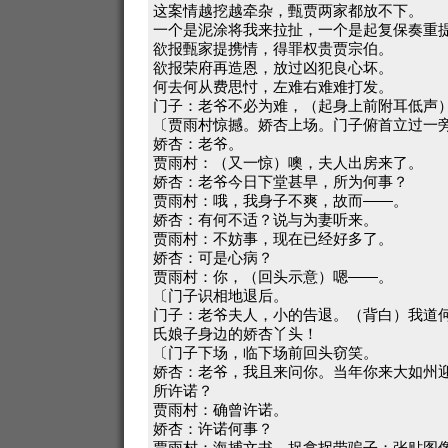
这案情越挖越牵杂，甄贾两家都放不下。
一个是泥涂将我来拉扯，一个是起复保奏重
欲报甄家提携情，得罪权贵贾宗伯。
欲报荣府再造恩，放过凶犯良心坏。
何去何从费思忖，左难右难难打发。
门子：老爷不必为难，（起身上前附耳低声
〔贾雨村惊撼。娇杏上场。门子俯首立过一
娇杏：老爷。
贾雨村：（又一惊）噢，夫人出房来了。
娇杏：老爷今日下堂甚早，所为何事？
贾雨村：哦，我身子不爽，故而——。
娇杏：有何不适？说与为妻听来。
贾雨村：不妨事，现在已经好多了。
娇杏：可是心病？
贾雨村：你，（回头示意）嗯——。
〔门子识相地退后。
门子：老爷夫人，小的告退。（背白）我道
氏娘子身边的娇杏丫头！
〔门子下场，临下场前回头窃笑。
娇杏：老爷，我且来问你。当年你来大如州
所许诺？
贾雨村：确曾许诺。
娇杏：许诺何事？
贾雨村：海捕文书，捉拿拐带骗子；张贴图