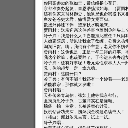
你同案参劾的张如圭，带信维扬心花开。
京都准奏办起复，皇恩浩荡深如海。（贾雨
还有你家东翁林御史，他舅兄也命我投书来
白发苍苍史太君，痛惜爱女竟西归。
欲接外孙膝下伴，望穿秋水盼她来。
贾雨村：送亲迎亲这件差事也落到你的头上
冷子兴：我是什么人？岂能担此重任？只因
人娘家陪房，所以让我拿了盘缠，公费来扬
淘淘旧货。嗨，我倒有个主意，老兄你不妨
贾雨村：这倒也是，正是一举二得的好事。
我这个馆嘛，也该要辞了。于今进京去办起
冷子兴：还有好事呢！老兄索性求林大人一
兄，你的起复一定十拿九稳。
贾雨村：这能开口？
冷子兴：有何不能？我还有一个妙着——老
若能联宗，那你就大发啦！
贾雨村唱：
天外传来青鸟信，张如圭他等我京都行。
匪夷所思冷子兴，古董商实在是懂精。
脑袋一拍一主意，长袖善舞心计灵。
投机钻营功夫深，愧煞我金榜题名读书人！
（接白）那就依兄吉言，试上一试。
冷子兴唱：
你若不试白不试，保你试了还想试；