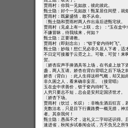
贾雨村：你我一见如故，彼此彼此。
甄士隐：好个一见如故！甄某居住间壁，就
贾雨村：既蒙盛情，敢不从命。
〔甄士隐和贾雨村两人作出庙后进甄宅状。
贾雨村（见桌上有一上联，念）：“玉在盒中
不嫌冒昧，待我续来，何如？
甄士隐：正要请教。
贾雨村（即刻念出）：“钗于奁内待时飞”。
甄士隐：妙哉！想仁兄必非久居人下者，适
不日定可接履于云霓之上。可敬，可贺！来
贺。
〔娇杏应声手捧酒具等上场，在书桌上放下
盏，两人互请。娇杏在背白背唱之后下场之
娇杏（背白）：此人生得这样气概，却又如
非久困之人，看来确非妄言。（接背唱）
玉在盒中求善价，钗于奁内待时飞。
人穷只要志不短，总会是安邦定国济世才。
〔娇杏下场。
贾雨村（饮过，长叹）：非晚生酒后狂言，
充数沽名，只是目下行囊路费一概无措，神
者。其奈我何！
甄士隐：愚虽不才，这礼义二字却还识得。
速进省，秋闱乡试春闱会试，方不负兄之所