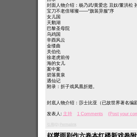
封面人物介绍：杨乃武/黄爱忠 丑奴/董洪松 
宝刀不老倍璀璨——“旗装异服”序
女儿国
天鹅湖
巴黎圣母院
乌鸡国
辛酉风云
金缕曲
关伯伦
徐老虎前传
海的女儿
案中案
碧落黄泉
遇仙记
附录：折子戏凤凰折翅。
封底人物介绍：莎士比亚（已故世界著名编
发表人:
主持
1 Comments
(Post your co
引用(0)
Permalink
赵燮雨剧作六卷本红楼新戏卷附