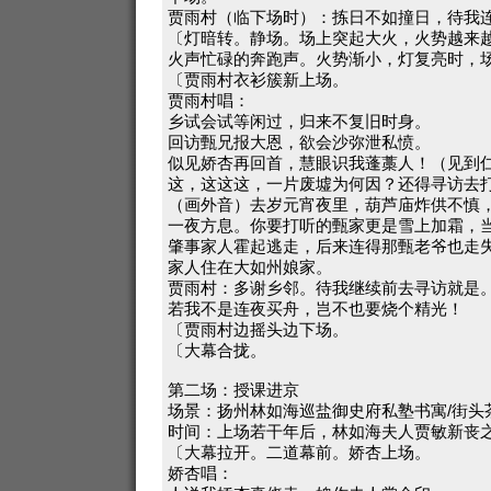
贾雨村（临下场时）：拣日不如撞日，待我
〔灯暗转。静场。场上突起大火，火势越来
火声忙碌的奔跑声。火势渐小，灯复亮时，
〔贾雨村衣衫簇新上场。
贾雨村唱：
乡试会试等闲过，归来不复旧时身。
回访甄兄报大恩，欲会沙弥泄私愤。
似见娇杏再回首，慧眼识我蓬藁人！（见到
这，这这这，一片废墟为何因？还得寻访去
（画外音）去岁元宵夜里，葫芦庙炸供不慎
一夜方息。你要打听的甄家更是雪上加霜，
肇事家人霍起逃走，后来连得那甄老爷也走
家人住在大如州娘家。
贾雨村：多谢乡邻。待我继续前去寻访就是
若我不是连夜买舟，岂不也要烧个精光！
〔贾雨村边摇头边下场。
〔大幕合拢。
第二场：授课进京
场景：扬州林如海巡盐御史府私塾书寓/街头
时间：上场若干年后，林如海夫人贾敏新丧
〔大幕拉开。二道幕前。娇杏上场。
娇杏唱：