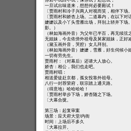
一旦试出味道来，想想何必要殿试！
〔贾雨村和冷子兴两人对视而笑，相伴下场
〔贾雨村和娇杏上场。二道幕内，在以下对
嬷嬷以及小丫头雪雁出场，拜别上轿并下场
影。）
（林如海画外音）为父年已半百，再无续弦
无姐妹，今去依傍外祖母及舅家姐妹，正好
（黛玉画外音，哭腔）女儿拜别。
（林如海画外音）嬷嬷，雪雁，好生伺候小
一切有劳先生。
贾雨村：（对幕后）还请大人放心。
娇杏：相公，我们也走吧。
贾雨村唱：
相送爱徒赴京都，孤女投靠外祖母。
八行一封荐荣府，联宗踏上通天路。
（得意地）哈哈哈哈！
〔贾雨村举步下场，娇杏随之下场。
〔大幕合拢。
第三场：起复审案
场景：应天府大堂/内衙
时间：上场后不多久
〔大幕拉开。