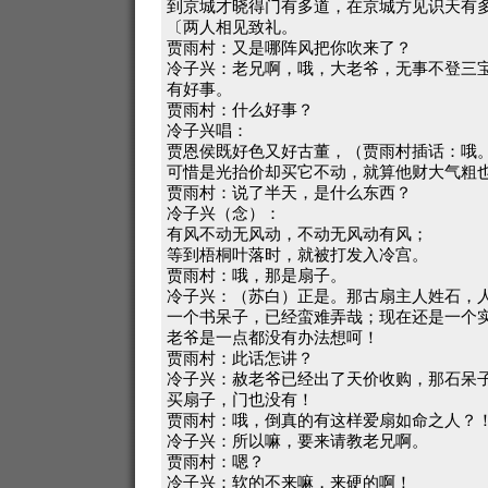
到京城才晓得门有多道，在京城方见识天有
〔两人相见致礼。
贾雨村：又是哪阵风把你吹来了？
冷子兴：老兄啊，哦，大老爷，无事不登三
有好事。
贾雨村：什么好事？
冷子兴唱：
贾恩侯既好色又好古董，（贾雨村插话：哦
可惜是光抬价却买它不动，就算他财大气粗
贾雨村：说了半天，是什么东西？
冷子兴（念）：
有风不动无风动，不动无风动有风；
等到梧桐叶落时，就被打发入冷宫。
贾雨村：哦，那是扇子。
冷子兴：（苏白）正是。那古扇主人姓石，
一个书呆子，已经蛮难弄哉；现在还是一个实
老爷是一点都没有办法想呵！
贾雨村：此话怎讲？
冷子兴：赦老爷已经出了天价收购，那石呆
买扇子，门也没有！
贾雨村：哦，倒真的有这样爱扇如命之人？
冷子兴：所以嘛，要来请教老兄啊。
贾雨村：嗯？
冷子兴：软的不来嘛，来硬的啊！