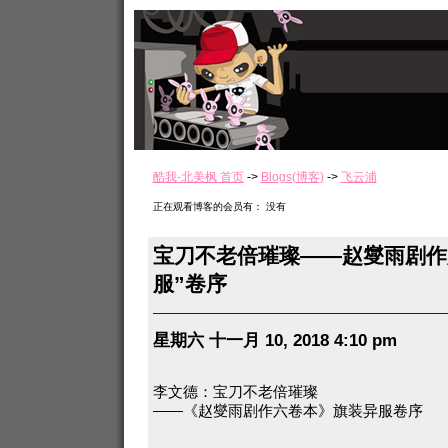
酷我-北美枫 首页
->
Blogs(博客)
->
飞云浦
正在观看博客的会员有： 没有
宝刀不老倍璀璨——赵燮雨剧作
服”卷序
星期六 十一月 10, 2018 4:10 pm
李文德：宝刀不老倍璀璨
——《赵燮雨剧作六卷本》旗装异服卷序