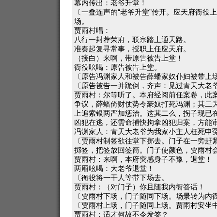
幕内传出：老爷升堂！
〔一叠连声的“老爷升堂”传开。应天府衙役
场。
贾雨村唱：
八行一封荐荣府，联宗踏上通天路。
准奏起复寻常事，授职上任应天府。
（接白）来啊，带原告被告上堂！
衙役吆喝：原告被告上堂。
〔原告冯渊家人和被告薛蟠家奴仆妇被带上
〔原告被告一并跪倒，齐声：见过青天大老
贾雨村：尔等听了。本府经阅前任案卷，此
争议，薛蟠倚财仗势令豪奴打死冯渊；其二
上追索银两严加惩治。这其二么，拐子现已
凶犯在逃，还需命捕快拘拿凶犯归案，方能
冯渊家人：青天大老爷为我家小主人枉死申
〔贾雨村制签欲往堂下掷去。门子在一旁赶
掷签，把签放回签筒。门子使颜色，贾雨村
贾雨村：来啊，本府突感身子不豫，退堂！
两厢吆喝：大老爷退堂！
〔衙役将一干人等带下场去。
贾雨村：（对门子）你且随我内衙答话！
〔贾雨村下场，门子随同下场。场景转为内
〔贾雨村上场，门子随同上场。贾雨村安坐
贾雨村：适才何故不令发签？