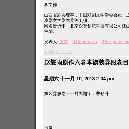
李文德
山西省剧协理事，中国戏剧文学学会会员。
戏剧文学剧本奖等奖项。
网名晋忻李，北京众智领航科技有限公司江
主编。
发表人:
主持
0 Comments
(Post your co
引用(0)
Permalink
赵燮雨剧作六卷本旗装异服卷目
星期六 十一月 10, 2018 2:04 pm
旗装异服卷——封面题字：曹勤升
目录