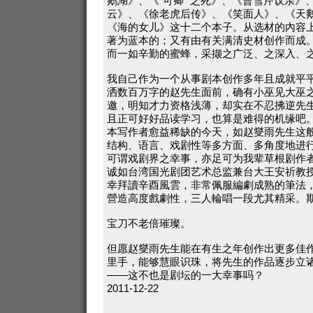
鹅湖》、《“可卿” 之死》、《曹雪芹议亲》
云》、《徐老虎后传》、《笑面人》、《天
《海的女儿》这十二个本子。从选材的內容
著为蓝本的；又有由有关满清史材创作而成
而一如辛勤的蜜蜂，采撷之广泛、之深入、
我自己作为一个从事剧本创作多年且成就平
洒数百万字的赵先生面前，确有小巫见大巫
邀，明知才力资格浅薄，却实在不忍拂逆先
且正可好好品读学习，也算是难得的机缘吧
本写作者愈益稀缺的今天，如赵燮雨先生这
结构、语言、戏剧性等多方面、多角度地进
可谓戏剧界之幸事，亦足可为我辈草根剧作
诚如台湾国光剧团艺术总监兼台大王安祈教授
幸拜讀辛酉風雲，非常佩服編劇成熟的筆法
營造高度戲劇性，三人輪唱一段尤其精采。期
宝刀不老倍璀璨。
但愿赵燮雨先生能在有生之年创作出更多佳
里手，能够慧眼识珠，将先生的作品逐步立
——这不也是剧坛的一大幸事吗？
2011-12-22