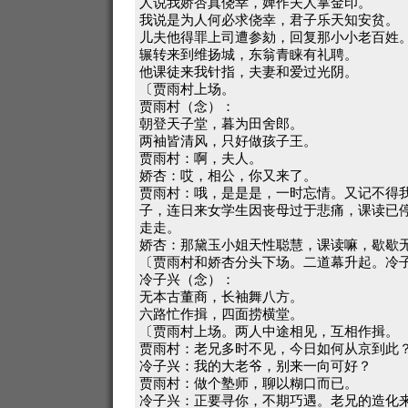
人说我娇杏真侥幸，婢作夫人掌金印。
我说是为人何必求侥幸，君子乐天知安贫。
儿夫他得罪上司遭参劾，回复那小小老百姓
辗转来到维扬城，东翁青睐有礼聘。
他课徒来我针指，夫妻和爱过光阴。
〔贾雨村上场。
贾雨村（念）：
朝登天子堂，暮为田舍郎。
两袖皆清风，只好做孩子王。
贾雨村：啊，夫人。
娇杏：哎，相公，你又来了。
贾雨村：哦，是是是，一时忘情。又记不得
子，连日来女学生因丧母过于悲痛，课读已
走走。
娇杏：那黛玉小姐天性聪慧，课读嘛，歇歇
〔贾雨村和娇杏分头下场。二道幕升起。冷
冷子兴（念）：
无本古董商，长袖舞八方。
六路忙作揖，四面捞横堂。
〔贾雨村上场。两人中途相见，互相作揖。
贾雨村：老兄多时不见，今日如何从京到此
冷子兴：我的大老爷，别来一向可好？
贾雨村：做个塾师，聊以糊口而已。
冷子兴：正要寻你，不期巧遇。老兄的造化