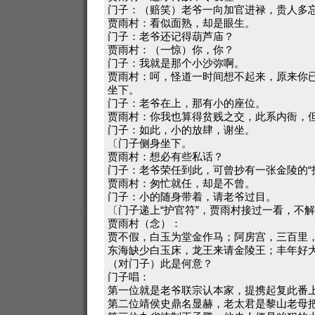
门子：（赔笑）老爷一向加官进禄，贵人多
贾雨村：看似面熟，却是眼生。
门子：老爷还记得葫芦庙？
贾雨村：（一惊）你，你？
门子：我就是那个小沙弥啊。
贾雨村：呵，怪道一时间想不起来，原来你
坐下。
门子：老爷在上，那有小的座位。
贾雨村：你我也算得贫贱之交，此系内衙，
门子：如此，小的放肆，谢坐。
〔门子侧身坐下。
贾雨村：想必有些私话？
门子：老爷荣任到此，可曾抄有一张金陵的“
贾雨村：匆忙就任，却是不曾。
门子：小的随身带着，请老爷过目。
〔门子递上“护官符”，贾雨村接过一看，不
贾雨村（念）：
贾不假，白玉为堂金作马；阿房宫，三百里
东海缺少白玉床，龙王来请金陵王；丰年好
（对门子）此是何意？
门子唱：
第一位就是老爷联宗认本家，提携起复此番
第二位靖侯史鼎名显赫，老太君是黎山老母