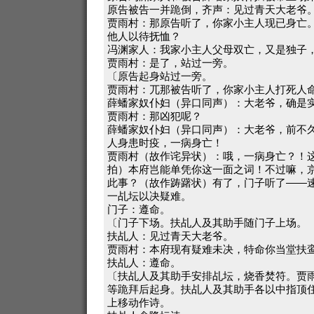
原告被告一并跪倒，齐声：见过青天大老爷
贾雨村：那原告听了，你家小主人现已身亡
他人以待抚恤？
冯渊家人：我家小主人父母双亡，又是独子
贾雨村：是了，站过一旁。
〔原告起身站过一旁。
贾雨村：兀那被告听了，你家小主人打死人
薛蟠家奴仆妇（异口同声）：大老爷，确是
贾雨村：那凶犯呢？
薛蟠家奴仆妇（异口同声）：大老爷，前不
人身患时疫，一病身亡！
贾雨村（故作诧异状）：哦，一病身亡？！
拍）本府岂能单凭你这一面之词！不过嘛，
此事？（故作踌躇状）有了，门子听了——
一乩坛以决疑难。
门子：遵命。
〔门子下场。扶乩人及其助手随门子上场。
扶乩人：见过青天大老爷。
贾雨村：本府现有疑难未决，特命你当堂扶
扶乩人：遵命。
〔扶乩人及其助手安排乩坛，烧香焚符。贾
等跪拜后起身。扶乩人及其助手各以中指顶
上移动作诗。