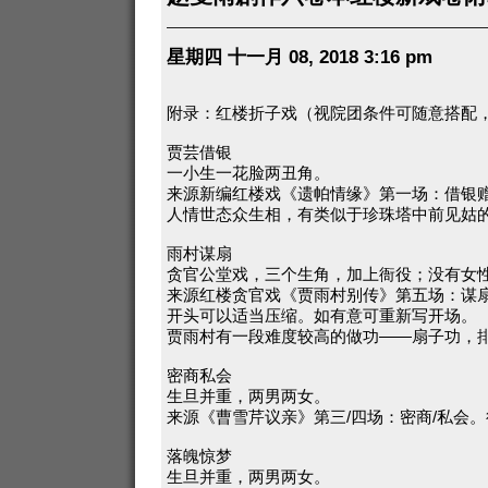
星期四 十一月 08, 2018 3:16 pm
附录：红楼折子戏（视院团条件可随意搭配
贾芸借银
一小生一花脸两丑角。
来源新编红楼戏《遗帕情缘》第一场：借银
人情世态众生相，有类似于珍珠塔中前见姑
雨村谋扇
贪官公堂戏，三个生角，加上衙役；没有女
来源红楼贪官戏《贾雨村别传》第五场：谋
开头可以适当压缩。如有意可重新写开场。
贾雨村有一段难度较高的做功——扇子功，
密商私会
生旦并重，两男两女。
来源《曹雪芹议亲》第三/四场：密商/私会
落魄惊梦
生旦并重，两男两女。