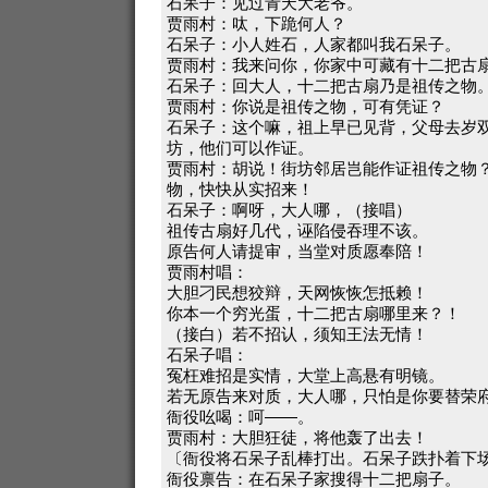
石呆子：见过青天大老爷。
贾雨村：呔，下跪何人？
石呆子：小人姓石，人家都叫我石呆子。
贾雨村：我来问你，你家中可藏有十二把古
石呆子：回大人，十二把古扇乃是祖传之物
贾雨村：你说是祖传之物，可有凭证？
石呆子：这个嘛，祖上早已见背，父母去岁
坊，他们可以作证。
贾雨村：胡说！街坊邻居岂能作证祖传之物
物，快快从实招来！
石呆子：啊呀，大人哪，（接唱）
祖传古扇好几代，诬陷侵吞理不该。
原告何人请提审，当堂对质愿奉陪！
贾雨村唱：
大胆刁民想狡辩，天网恢恢怎抵赖！
你本一个穷光蛋，十二把古扇哪里来？！
（接白）若不招认，须知王法无情！
石呆子唱：
冤枉难招是实情，大堂上高悬有明镜。
若无原告来对质，大人哪，只怕是你要替荣
衙役吆喝：呵——。
贾雨村：大胆狂徒，将他轰了出去！
〔衙役将石呆子乱棒打出。石呆子跌扑着下
衙役禀告：在石呆子家搜得十二把扇子。