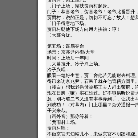
〔门子上场，搀扶贾雨村起身。
门子：恭喜老爷，贺喜老爷！老爷此番晋升
贾雨村：说的正是，切切不可忘了故人！想
〔门子得意地下场。
贾雨村朝他下场方向用力拂袖：哼！
〔大幕合拢。
第五场：谋扇夺命
场景：京兆尹内衙/大堂
时间：上场后一年间
〔大幕拉开。冷子兴上场。
冷子兴唱：
眼看一笔好生意，贾二舍他苦无能耐去料理
得讯来访京兆尹，石呆子就在他管辖方圆里
（接白）想我老岳母被那王夫人赶出荣府，
现在日脚（嘛）实在难过。好不容易听说贾
意，刚巧琏二爷又没有本事弄到手，让我出
到成功！（对幕内）门上哪里？烦劳通报一
子兴来哉。
（画外音）那你等着！
〔贾雨村上场。
贾雨村唱：
不做京官怎知帽儿小，未做京官不明蹊和跷