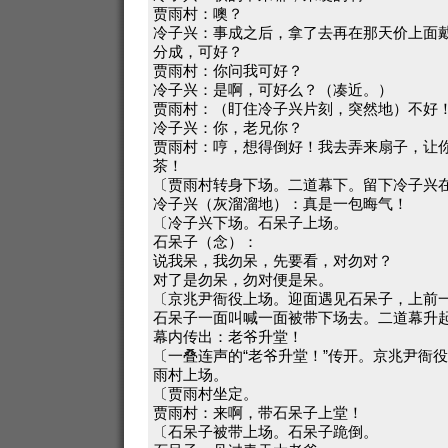
贾雨村：噢？
冷子兴：事成之后，拿了去再在那天价上面
分成，可好？
贾雨村：你问我可好？
冷子兴：是啊，可好么？（凑近。）
贾雨村：（盯住冷子兴片刻，突然地）不好
冷子兴：你，老兄你？
贾雨村：哼，想得倒好！我去弄来扇子，让
茶！
〔贾雨村转身下场。二道幕下。留下冷子兴
冷子兴（灰溜溜地）：真是一包晦气！
〔冷子兴下场。石呆子上场。
石呆子（念）：
说我呆，我勿呆，先要看，对勿对？
对了是勿呆，勿对便是呆。
〔京兆尹衙役上场。迎面遇见石呆子，上前
石呆子一面叫喊一面被带下场去。二道幕升
幕内传出：老爷升堂！
〔一叠连声的“老爷升堂！”传开。京兆尹衙
雨村上场。
〔贾雨村坐定。
贾雨村：来啊，带石呆子上堂！
〔石呆子被带上场。石呆子跪倒。