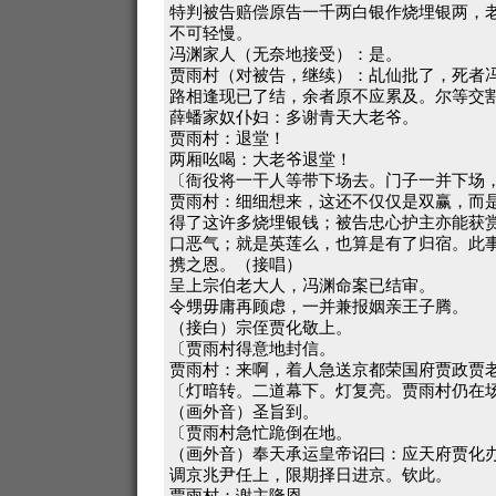
特判被告赔偿原告一千两白银作烧埋银两，
不可轻慢。
冯渊家人（无奈地接受）：是。
贾雨村（对被告，继续）：乩仙批了，死者
路相逢现已了结，余者原不应累及。尔等交
薛蟠家奴仆妇：多谢青天大老爷。
贾雨村：退堂！
两厢吆喝：大老爷退堂！
〔衙役将一干人等带下场去。门子一并下场
贾雨村：细细想来，这还不仅仅是双赢，而
得了这许多烧埋银钱；被告忠心护主亦能获
口恶气；就是英莲么，也算是有了归宿。此
携之恩。（接唱）
呈上宗伯老大人，冯渊命案已结审。
令甥毋庸再顾虑，一并兼报姻亲王子腾。
（接白）宗侄贾化敬上。
〔贾雨村得意地封信。
贾雨村：来啊，着人急送京都荣国府贾政贾
〔灯暗转。二道幕下。灯复亮。贾雨村仍在
（画外音）圣旨到。
〔贾雨村急忙跪倒在地。
（画外音）奉天承运皇帝诏曰：应天府贾化
调京兆尹任上，限期择日进京。钦此。
贾雨村：谢主隆恩。