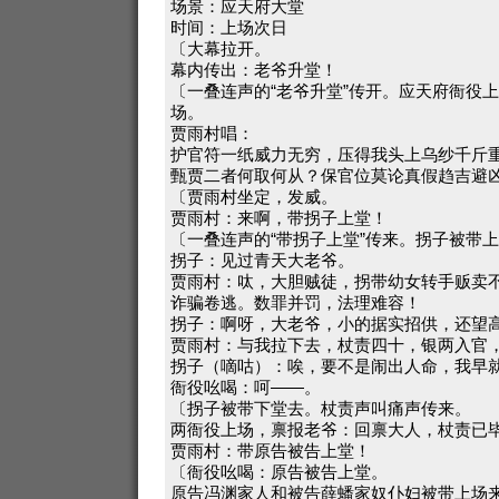
场景：应天府大堂
时间：上场次日
〔大幕拉开。
幕内传出：老爷升堂！
〔一叠连声的“老爷升堂”传开。应天府衙役
场。
贾雨村唱：
护官符一纸威力无穷，压得我头上乌纱千斤
甄贾二者何取何从？保官位莫论真假趋吉避
〔贾雨村坐定，发威。
贾雨村：来啊，带拐子上堂！
〔一叠连声的“带拐子上堂”传来。拐子被带
拐子：见过青天大老爷。
贾雨村：呔，大胆贼徒，拐带幼女转手贩卖
诈骗卷逃。数罪并罚，法理难容！
拐子：啊呀，大老爷，小的据实招供，还望
贾雨村：与我拉下去，杖责四十，银两入官
拐子（嘀咕）：唉，要不是闹出人命，我早
衙役吆喝：呵——。
〔拐子被带下堂去。杖责声叫痛声传来。
两衙役上场，禀报老爷：回禀大人，杖责已
贾雨村：带原告被告上堂！
〔衙役吆喝：原告被告上堂。
原告冯渊家人和被告薛蟠家奴仆妇被带上场