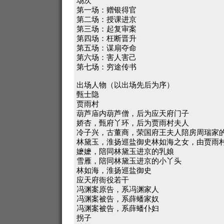
场次
第一场：赠银得官
第二场：授课进京
第三场：起复审案
第四场：枉断晋升
第五场：谋扇夺命
第六场：害人害己
第七场：穷途传书
出场人物（以出场先后为序）
甄士隐
贾雨村
葫芦庙内葫芦僧，后为应天府门子
娇杏，甄府丫环，后为贾雨村夫人
冷子兴，古董商，荣国府王夫人陪房周瑞家
林黛玉，淮扬巡盐御史林如海之女，由贾雨
嬷嬷，陪同林黛玉进京的乳娘
雪雁，陪同林黛玉进京的小丫头
林如海，淮扬巡盐御史
应天府衙役若干
冯渊案原告，系冯渊家人
冯渊案被告，系薛蟠家奴
冯渊案被告，系薛蟠仆妇
拐子