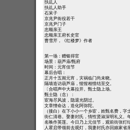
扶乩人
扶乩人助手
石呆子
京兆尹衙役若干
京兆尹门子
忠顺亲王
忠顺亲王府长史官
曹雪芹，《红楼梦》作者
第一场：赠银得官
场景：葫芦庙/甄府
时间：元宵佳节
幕后合唱：
正月十五闹元宵，灾祸临门尚未晓。
隔墙造访葫芦庙，惺惺相惜结至交。
〔合唱声中大幕拉开。甄士隐上场。
甄士隐（念）：
宦海尽风波，隐退光阴过。
文章憎命达，造化阿弥陀。
（接白）在下小小一个乡宦，姓甄名费，字
街仁清巷。娶妻封氏，情性贤淑深明礼义。
名唤作英莲。今日乃上元佳节，观前街张灯
人霍启带领前去观灯，我妻封氏亦回娘家省