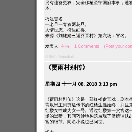
另有遗簪更衣，完全移植至宁国府本事；遗
本。
巧姐冒名
一老旦一青衣两花旦。
人情世态。衍生红楼。
来源《刘姥姥三返芥豆村》第六场：冒名。
发表人:
主持
1 Comments
(Post your co
引用(0)
Permalink
《贾雨村别传》
星期四 十一月 08, 2018 3:13 pm
《贾雨村别传》这是一部红楼贪官戏，剧本
背叛恩主到穷途传书的红楼生涯始终，并且
红楼女性成为女一号。通过红楼第一贪官这
场的黑暗，其间巧妙地构筑展现了借所谓扶
官的细节。同名小说也已问世。