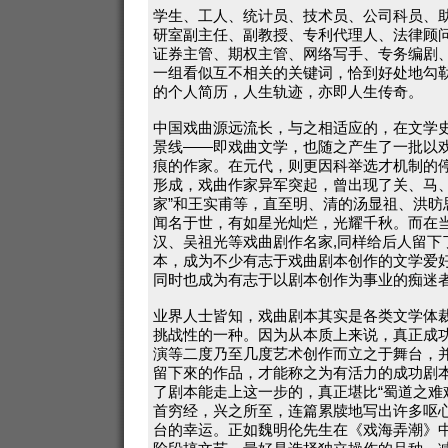
学生、工人、统计员、技术员、公司科员、
研室副主任、副教授、专利代理人、法律顾
证券主管、期权主管、网络写手、专务编剧
一组看似互不相关的关键词，恰到好处地勾
的个人简历，人生轨迹，亦即人生传奇。
中国戏曲源远流长，与之相适应的，在文学
景线——即戏曲文学，也随之产生了一批以
痕的作家。在元代，则更因科举选才机制的
形成，戏曲作家异军突起，曾出现了关、马、
家”和王实甫等，直至明、清的汤显祖、洪昉
闻名于世，有如星光灿烂，光耀千秋。而在
汉、吴祖光等戏曲剧作名家,同样给后人留下
本，成为不少有志于戏曲剧本创作的文学爱
同时也成为有志于以剧本创作为事业的痴迷
业界人士皆知，戏曲剧本其实是各类文学体
挑战性的一种。因为从本质上来说，真正成
演等二度乃至几度艺术创作而立之于舞台，
留下來的作品，才能称之为有活力的成功剧
了剧本能走上这一步的，真正堪比“蜀道之难
首穷经，兴之所至，连篇累牍地写出许多呕
台的幸运。正如魏明伦先生在《戏海弄潮》中