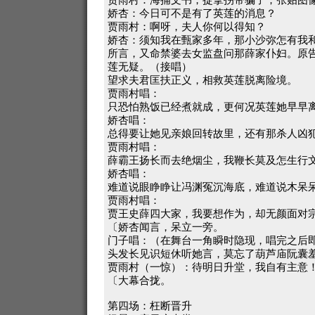
娇杏：今日可不是有了英莲的消息？
贾雨村：啊呀，夫人你何以得知？
娇杏：须知我在甄家多年，那小沙弥怎有我
所言，又命禁婆去女监盘问那薛家仆妇。原
莲无疑。（接唱）
望求夫君匡扶正义，相救英莲脱离险境。
贾雨村唱：
只恐怕熟饭已经煮就成，更何况英莲她早早
娇杏唱：
总得要让她见亲娘回转故里，还有那杀人凶
贾雨村唱：
薛霸王扬长而去绝烟尘，我鞭长莫及怎生行
娇杏唱：
难道说眼睁睁让冯渊冤沉海底，难道说木呆
贾雨村唱：
贾王史薛四大家，我要想作为，却无颜面对
〔娇杏闻言，呆立一旁。
门子唱：（在舞台一角瞬时隐现，唱完之后
头发长见识短休听她言，莫忘了葫芦庙阮囊
贾雨村（一惊）：待明日升堂，我自有主意
〔大幕合拢。
第四场：枉断晋升