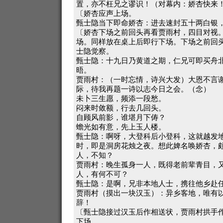
置，亦不枉兄之谬识！（对幕内：娇杏快来
〔娇杏应声上场。
甄士隐当下即命娇杏：进去速封五十两白银
〔娇杏下场之前回头再看贾雨村，四目对视
场。同样放在桌上后即行下场。下场之前回
士隐觉察。
甄士隐：十九日乃黄道之期，仁兄可即买舟
晤。
贾雨村：（一时忘情，诗兴大发）大恩不言
际，待我再题一诗以志今日之会。（念）
未卜三生愿，频添一段愁。
闷来时敛额，行去几回头。
自顾风前影，谁堪月下俦？
蟾光如有意，先上玉人楼。
甄士隐：啊呀，大登科后小登科，这就越发
时，即是洞房花烛之夜。想此婢名唤娇杏，
人，不知？
贾雨村：晚生孤身一人，既得老前辈青目，
人，有何不可？
甄士隐：是啊，兄非本地人士，携往他乡赴
贾雨村（摸出一块汉玉）：异乡客地，唯有
辞！
〔甄士隐接过汉玉后作相送状，贾雨村拱手
下场。