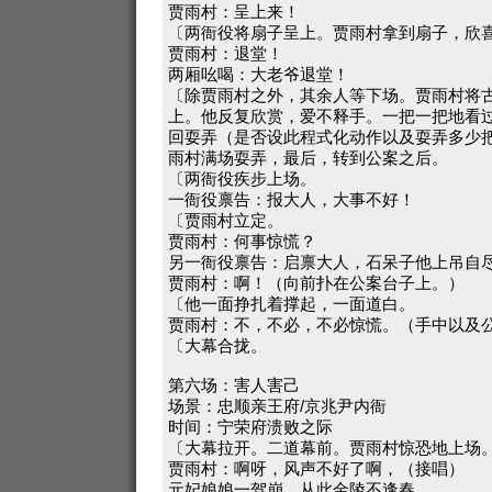
贾雨村：呈上来！
〔两衙役将扇子呈上。贾雨村拿到扇子，欣
贾雨村：退堂！
两厢吆喝：大老爷退堂！
〔除贾雨村之外，其余人等下场。贾雨村将
上。他反复欣赏，爱不释手。一把一把地看
回耍弄（是否设此程式化动作以及耍弄多少
雨村满场耍弄，最后，转到公案之后。
〔两衙役疾步上场。
一衙役禀告：报大人，大事不好！
〔贾雨村立定。
贾雨村：何事惊慌？
另一衙役禀告：启禀大人，石呆子他上吊自
贾雨村：啊！（向前扑在公案台子上。）
〔他一面挣扎着撑起，一面道白。
贾雨村：不，不必，不必惊慌。（手中以及
〔大幕合拢。
第六场：害人害己
场景：忠顺亲王府/京兆尹内衙
时间：宁荣府溃败之际
〔大幕拉开。二道幕前。贾雨村惊恐地上场
贾雨村：啊呀，风声不好了啊，（接唱）
元妃娘娘一驾崩，从此金陵不逢春。