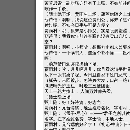
苦苦思索一副对联亦只有了上联。不妨前往
暇作一手谈。
〔甄士隐下场。贾雨村上场，葫芦僧随之上
葫芦僧：啊呀，我说这位贾相公，你来了这
付过呢。不知今日手头可是方便？
贾雨村：哦，原来是小师父。实是阮囊羞涩
葫芦僧：我看你年前连春联也没有卖出几张
堂？
贾雨村：啊呀，小师父，想那方丈都未曾要
葫芦僧：一个读书人，连这个都不懂——岂
哼！
〔葫芦僧口念弥陀拂袖下场。
贾雨村：唉，月儿啊月儿，你且看这清平世
放下一张书桌了呢。今日且自忍下这口恶气
（摇头，来回踱步。忽诗兴大发，口占一绝
满把晴光护玉栏，时逢三五便团圆。
天上一轮方捧出， 人间万姓仰头看。
〔甄士隐上场。
甄士隐：好！好诗篇，好志向！
贾雨村：兄台谬奖，晚生姓贾名化，字雨村
甄士隐：《孟子•尽心》曰——“君子之所以
名字。在下姓甄名费，字士隐，本地人士。
贾雨村：兄台端的好名字！《礼记•中庸》曰—
甄士隐：取笑了。