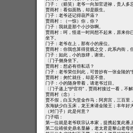
门子：（赔笑）老爷一向加官进禄，贵人多
贾雨村：看似面熟，却是眼生。
门子：老爷还记得葫芦庙？
贾雨村：（一惊）你，你？
门子：我就是那个小沙弥啊。
贾雨村：呵，怪道一时间想不起来，原来你
坐下。
门子：老爷在上，那有小的座位。
贾雨村：你我也算得贫贱之交，此系内衙，
门子：如此，小的放肆，谢坐。
〔门子侧身坐下。
贾雨村：想必有些私话？
门子：老爷荣任到此，可曾抄有一张金陵的“
贾雨村：匆忙就任，却是不曾。
门子：小的随身带着，请老爷过目。
〔门子递上“护官符”，贾雨村接过一看，不
贾雨村（念）：
贾不假，白玉为堂金作马；阿房宫，三百里
东海缺少白玉床，龙王来请金陵王；丰年好
（对门子）此是何意？
门子唱：
第一位就是老爷联宗认本家，提携起复此番
第二位靖侯史鼎名显赫，老太君是黎山老母