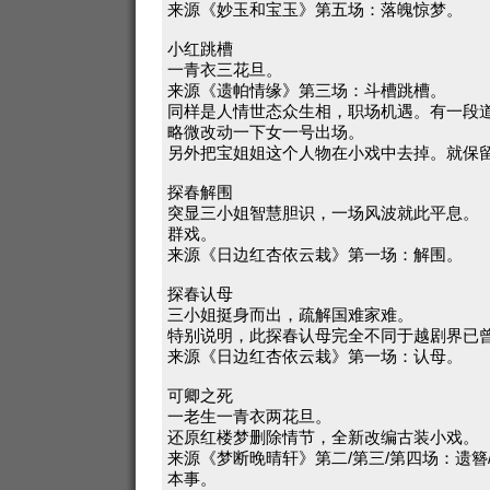
来源《妙玉和宝玉》第五场：落魄惊梦。
小红跳槽
一青衣三花旦。
来源《遗帕情缘》第三场：斗槽跳槽。
同样是人情世态众生相，职场机遇。有一段
略微改动一下女一号出场。
另外把宝姐姐这个人物在小戏中去掉。就保
探春解围
突显三小姐智慧胆识，一场风波就此平息。
群戏。
来源《日边红杏依云栽》第一场：解围。
探春认母
三小姐挺身而出，疏解国难家难。
特别说明，此探春认母完全不同于越剧界已
来源《日边红杏依云栽》第一场：认母。
可卿之死
一老生一青衣两花旦。
还原红楼梦删除情节，全新改编古装小戏。
来源《梦断晚晴轩》第二/第三/第四场：遗簪
本事。