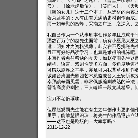
鹅湖》、《“可卿” 之死》、《曹雪芹议亲》
云》、《徐老虎后传》、《笑面人》、《天
《海的女儿》这十二个本子。从选材的內容
著为蓝本的；又有由有关满清史材创作而成
而一如辛勤的蜜蜂，采撷之广泛、之深入、
我自己作为一个从事剧本创作多年且成就平
洒数百万字的赵先生面前，确有小巫见大巫
邀，明知才力资格浅薄，却实在不忍拂逆先
且正可好好品读学习，也算是难得的机缘吧
本写作者愈益稀缺的今天，如赵燮雨先生这
结构、语言、戏剧性等多方面、多角度地进
可谓戏剧界之幸事，亦足可为我辈草根剧作
诚如台湾国光剧团艺术总监兼台大王安祈教授
幸拜讀辛酉風雲，非常佩服編劇成熟的筆法
營造高度戲劇性，三人輪唱一段尤其精采。期
宝刀不老倍璀璨。
但愿赵燮雨先生能在有生之年创作出更多佳
里手，能够慧眼识珠，将先生的作品逐步立
——这不也是剧坛的一大幸事吗？
2011-12-22