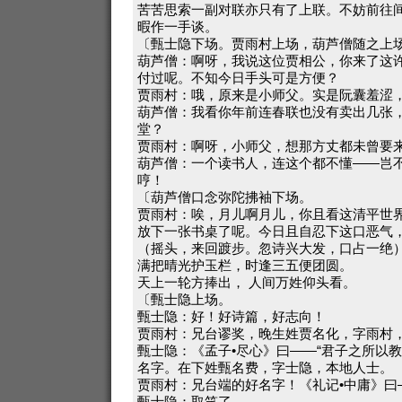
苦苦思索一副对联亦只有了上联。不妨前往
暇作一手谈。
〔甄士隐下场。贾雨村上场，葫芦僧随之上
葫芦僧：啊呀，我说这位贾相公，你来了这
付过呢。不知今日手头可是方便？
贾雨村：哦，原来是小师父。实是阮囊羞涩
葫芦僧：我看你年前连春联也没有卖出几张
堂？
贾雨村：啊呀，小师父，想那方丈都未曾要
葫芦僧：一个读书人，连这个都不懂——岂
哼！
〔葫芦僧口念弥陀拂袖下场。
贾雨村：唉，月儿啊月儿，你且看这清平世
放下一张书桌了呢。今日且自忍下这口恶气
（摇头，来回踱步。忽诗兴大发，口占一绝
满把晴光护玉栏，时逢三五便团圆。
天上一轮方捧出， 人间万姓仰头看。
〔甄士隐上场。
甄士隐：好！好诗篇，好志向！
贾雨村：兄台谬奖，晚生姓贾名化，字雨村
甄士隐：《孟子•尽心》曰——“君子之所以
名字。在下姓甄名费，字士隐，本地人士。
贾雨村：兄台端的好名字！《礼记•中庸》曰—
甄士隐：取笑了。