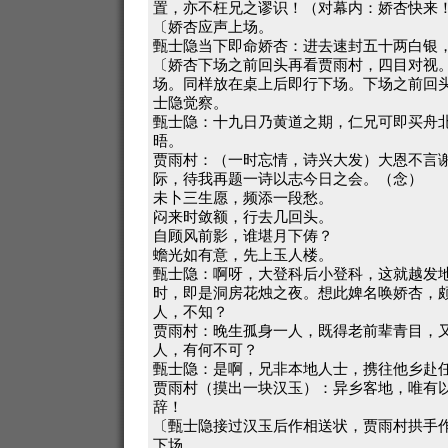
置，亦不枉兄之谬识！（对幕内：娇杏快来
〔娇杏应声上场。
甄士隐当下即命娇杏：进去速封五十两白银
〔娇杏下场之前回头再看贾雨村，四目对视
场。同样放在桌上后即行下场。下场之前回
士隐觉察。
甄士隐：十九日乃黄道之期，仁兄可即买舟
晤。
贾雨村：（一时忘情，诗兴大发）大恩不言
际，待我再题一诗以志今日之会。（念）
未卜三生愿，频添一段愁。
闷来时敛额，行去几回头。
自顾风前影，谁堪月下俦？
蟾光如有意，先上玉人楼。
甄士隐：啊呀，大登科后小登科，这就越发
时，即是洞房花烛之夜。想此婢名唤娇杏，
人，不知？
贾雨村：晚生孤身一人，既得老前辈青目，
人，有何不可？
甄士隐：是啊，兄非本地人士，携往他乡赴
贾雨村（摸出一块汉玉）：异乡客地，唯有
辞！
〔甄士隐接过汉玉后作相送状，贾雨村拱手
下场。