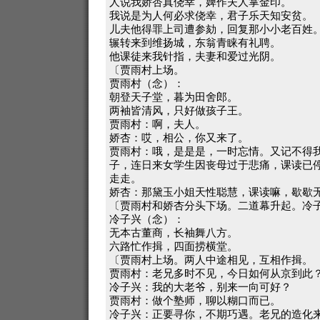
人说我娇杏真侥幸，婢作夫人掌金印。
我说是为人何必求侥幸，君子乐天知安贫。
儿夫他得罪上司遭参劾，回复那小小老百姓
辗转来到维扬城，东翁青睐有礼聘。
他课徒来我针指，夫妻和爱过光阴。
〔贾雨村上场。
贾雨村（念）：
朝登天子堂，暮为田舍郎。
两袖皆清风，只好做孩子王。
贾雨村：啊，夫人。
娇杏：哎，相公，你又来了。
贾雨村：哦，是是是，一时忘情。又记不得
子，连日来女学生因丧母过于悲痛，课读已
走走。
娇杏：那黛玉小姐天性聪慧，课读嘛，歇歇
〔贾雨村和娇杏分头下场。二道幕升起。冷
冷子兴（念）：
无本古董商，长袖舞八方。
六路忙作揖，四面捞横堂。
〔贾雨村上场。两人中途相见，互相作揖。
贾雨村：老兄多时不见，今日如何从京到此
冷子兴：我的大老爷，别来一向可好？
贾雨村：做个塾师，聊以糊口而已。
冷子兴：正要寻你，不期巧遇。老兄的造化