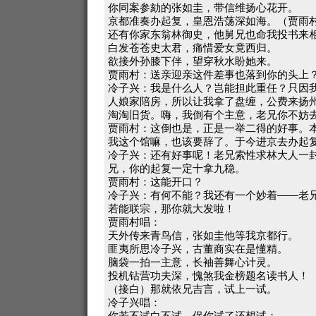
你同案参劾的张如圭，带信维扬心花开。
京都准奏办起复，皇恩浩荡深如海。（贾雨
还有你家东翁林御史，他舅兄也命我投书来
白发苍苍史太君，痛惜爱女竟西归。
欲接外孙膝下伴，望穿秋水盼她来。
贾雨村：送亲迎亲这件差事也落到你的头上
冷子兴：我是什么人？岂能担此重任？只因
人娘家陪房，所以让我拿了盘缠，公费来扬
淘淘旧货。嗨，我倒有个主意，老兄你不妨
贾雨村：这倒也是，正是一举二得的好事。
我这个馆嘛，也该要辞了。于今进京去办起
冷子兴：还有好事呢！老兄索性求林大人一
兄，你的起复一定十拿九稳。
贾雨村：这能开口？
冷子兴：有何不能？我还有一个妙着——老
若能联宗，那你就大发啦！
贾雨村唱：
天外传来青鸟信，张如圭他等我京都行。
匪夷所思冷子兴，古董商实在是懂精。
脑袋一拍一主意，长袖善舞心计灵。
投机钻营功夫深，愧煞我金榜题名读书人！
（接白）那就依兄吉言，试上一试。
冷子兴唱：
你若不试白不试，保你试了还想试；