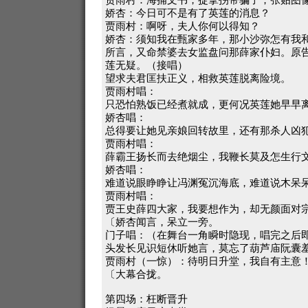
娇杏：今日可不是有了英莲的消息？
贾雨村：啊呀，夫人你何以得知？
娇杏：须知我在甄家多年，那小沙弥怎有我
所言，又命禁婆去女监盘问那薛家仆妇。原
莲无疑。（接唱）
望求夫君匡扶正义，相救英莲脱离险境。
贾雨村唱：
只恐怕熟饭已经煮就成，更何况英莲她早早
娇杏唱：
总得要让她见亲娘回转故里，还有那杀人凶
贾雨村唱：
薛霸王扬长而去绝烟尘，我鞭长莫及怎生行
娇杏唱：
难道说眼睁睁让冯渊冤沉海底，难道说木呆
贾雨村唱：
贾王史薛四大家，我要想作为，却无颜面对
〔娇杏闻言，呆立一旁。
门子唱：（在舞台一角瞬时隐现，唱完之后
头发长见识短休听她言，莫忘了葫芦庙阮囊
贾雨村（一惊）：待明日升堂，我自有主意
〔大幕合拢。
第四场：枉断晋升