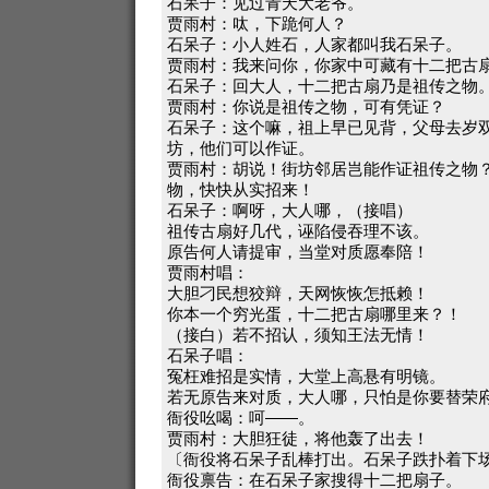
石呆子：见过青天大老爷。
贾雨村：呔，下跪何人？
石呆子：小人姓石，人家都叫我石呆子。
贾雨村：我来问你，你家中可藏有十二把古
石呆子：回大人，十二把古扇乃是祖传之物
贾雨村：你说是祖传之物，可有凭证？
石呆子：这个嘛，祖上早已见背，父母去岁
坊，他们可以作证。
贾雨村：胡说！街坊邻居岂能作证祖传之物
物，快快从实招来！
石呆子：啊呀，大人哪，（接唱）
祖传古扇好几代，诬陷侵吞理不该。
原告何人请提审，当堂对质愿奉陪！
贾雨村唱：
大胆刁民想狡辩，天网恢恢怎抵赖！
你本一个穷光蛋，十二把古扇哪里来？！
（接白）若不招认，须知王法无情！
石呆子唱：
冤枉难招是实情，大堂上高悬有明镜。
若无原告来对质，大人哪，只怕是你要替荣
衙役吆喝：呵——。
贾雨村：大胆狂徒，将他轰了出去！
〔衙役将石呆子乱棒打出。石呆子跌扑着下
衙役禀告：在石呆子家搜得十二把扇子。