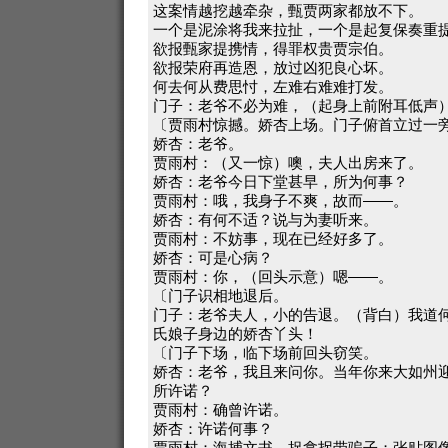
这案情越挖越牵杂，甄贾两家都放不下。
一个是泥涂将我来拉扯，一个是起复保奏重
欲报甄家提携情，得罪权贵贾宗伯。
欲报荣府再造恩，放过凶犯良心坏。
何去何从费思忖，左难右难难打发。
门子：老爷不必为难，（起身上前附耳低声
〔贾雨村惊撼。娇杏上场。门子俯首立过一
娇杏：老爷。
贾雨村：（又一惊）噢，夫人出房来了。
娇杏：老爷今日下堂甚早，所为何事？
贾雨村：哦，我身子不爽，故而——。
娇杏：有何不适？说与为妻听来。
贾雨村：不妨事，现在已经好多了。
娇杏：可是心病？
贾雨村：你，（回头示意）嗯——。
〔门子识相地退后。
门子：老爷夫人，小的告退。（背白）我道
氏娘子身边的娇杏丫头！
〔门子下场，临下场前回头窃笑。
娇杏：老爷，我且来问你。当年你来大如州
所许诺？
贾雨村：确曾许诺。
娇杏：许诺何事？
贾雨村：海捕文书，捉拿拐带骗子；张贴图