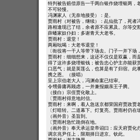
特判被告赔偿原告一千两白银作烧埋银两，
不可轻慢。
冯渊家人（无奈地接受）：是。
贾雨村（对被告，继续）：乩仙批了，死者
路相逢现已了结，余者原不应累及。尔等交
薛蟠家奴仆妇：多谢青天大老爷。
贾雨村：退堂！
两厢吆喝：大老爷退堂！
〔衙役将一干人等带下场去。门子一并下场
贾雨村：细细想来，这还不仅仅是双赢，而
得了这许多烧埋银钱；被告忠心护主亦能获
口恶气；就是英莲么，也算是有了归宿。此
携之恩。（接唱）
呈上宗伯老大人，冯渊命案已结审。
令甥毋庸再顾虑，一并兼报姻亲王子腾。
（接白）宗侄贾化敬上。
〔贾雨村得意地封信。
贾雨村：来啊，着人急送京都荣国府贾政贾
〔灯暗转。二道幕下。灯复亮。贾雨村仍在
（画外音）圣旨到。
〔贾雨村急忙跪倒在地。
（画外音）奉天承运皇帝诏曰：应天府贾化
调京兆尹任上，限期择日进京。钦此。
贾雨村：谢主隆恩。