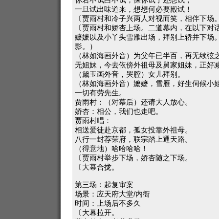
一旦试出味道来，想想何必要殿试！
〔贾雨村和冷子兴两人对视而笑，相伴下场
〔贾雨村和娇杏上场。二道幕内，在以下对
嬷嬷以及小丫头雪雁出场，拜别上轿并下场
影。）
（林如海画外音）为父年已半百，再无续弦
无姐妹，今去依傍外祖母及舅家姐妹，正好
（黛玉画外音，哭腔）女儿拜别。
（林如海画外音）嬷嬷，雪雁，好生伺候小
一切有劳先生。
贾雨村：（对幕后）还请大人放心。
娇杏：相公，我们也走吧。
贾雨村唱：
相送爱徒赴京都，孤女投靠外祖母。
八行一封荐荣府，联宗踏上通天路。
（得意地）哈哈哈哈！
〔贾雨村举步下场，娇杏随之下场。
〔大幕合拢。
第三场：起复审案
场景：应天府大堂/内衙
时间：上场后不多久
〔大幕拉开。