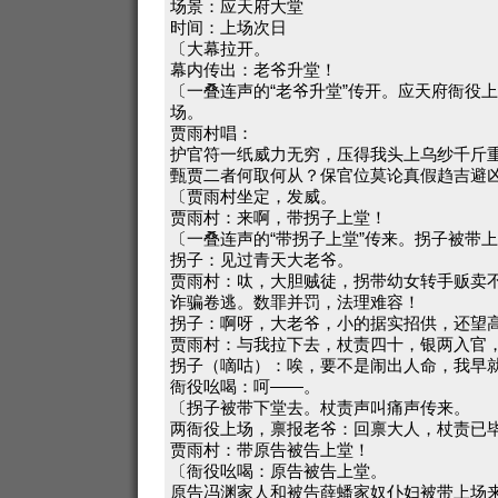
场景：应天府大堂
时间：上场次日
〔大幕拉开。
幕内传出：老爷升堂！
〔一叠连声的“老爷升堂”传开。应天府衙役
场。
贾雨村唱：
护官符一纸威力无穷，压得我头上乌纱千斤
甄贾二者何取何从？保官位莫论真假趋吉避
〔贾雨村坐定，发威。
贾雨村：来啊，带拐子上堂！
〔一叠连声的“带拐子上堂”传来。拐子被带
拐子：见过青天大老爷。
贾雨村：呔，大胆贼徒，拐带幼女转手贩卖
诈骗卷逃。数罪并罚，法理难容！
拐子：啊呀，大老爷，小的据实招供，还望
贾雨村：与我拉下去，杖责四十，银两入官
拐子（嘀咕）：唉，要不是闹出人命，我早
衙役吆喝：呵——。
〔拐子被带下堂去。杖责声叫痛声传来。
两衙役上场，禀报老爷：回禀大人，杖责已
贾雨村：带原告被告上堂！
〔衙役吆喝：原告被告上堂。
原告冯渊家人和被告薛蟠家奴仆妇被带上场