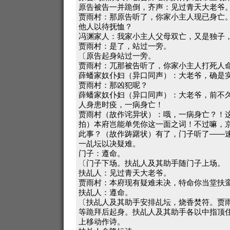
原告被告一并跪倒，齐声：见过青天大老爷
贾雨村：那原告听了，你家小主人现已身亡
他人以待抚恤？
冯渊家人：我家小主人父母双亡，又是独子
贾雨村：是了，站过一旁。
〔原告起身站过一旁。
贾雨村：兀那被告听了，你家小主人打死人
薛蟠家奴仆妇（异口同声）：大老爷，确是
贾雨村：那凶犯呢？
薛蟠家奴仆妇（异口同声）：大老爷，前不
人身患时疫，一病身亡！
贾雨村（故作诧异状）：哦，一病身亡？！
拍）本府岂能单凭你这一面之词！不过嘛，
此事？（故作踌躇状）有了，门子听了——
一乩坛以决疑难。
门子：遵命。
〔门子下场。扶乩人及其助手随门子上场。
扶乩人：见过青天大老爷。
贾雨村：本府现有疑难未决，特命你当堂扶
扶乩人：遵命。
〔扶乩人及其助手安排乩坛，烧香焚符。贾
等跪拜后起身。扶乩人及其助手各以中指顶
上移动作诗。