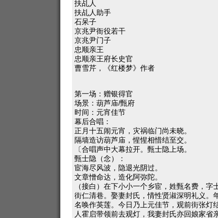
扶乩人
扶乩人助手
石呆子
京兆尹衙役若干
京兆尹门子
忠顺亲王
忠顺亲王府长史官
曹雪芹，《红楼梦》作者
第一场：赠银得官
场景：葫芦庙/甄府
时间：元宵佳节
幕后合唱：
正月十五闹元宵，灾祸临门尚未晓。
隔墙造访葫芦庙，惺惺相惜结至交。
〔合唱声中大幕拉开。甄士隐上场。
甄士隐（念）：
宦海尽风波，隐退光阴过。
文章憎命达，造化阿弥陀。
（接白）在下小小一个乡宦，姓甄名费，字
街仁清巷。娶妻封氏，情性贤淑深明礼义。
名唤作英莲。今日乃上元佳节，观前街张灯
人霍启带领前去观灯，我妻封氏亦回娘家省