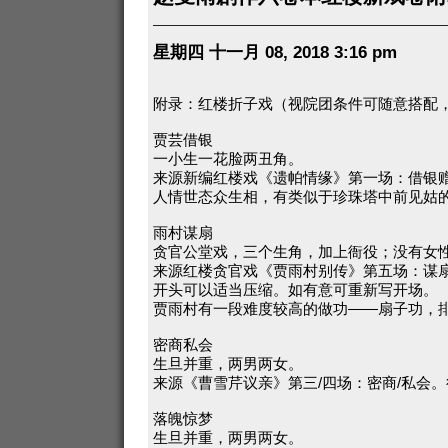
星期四 十一月 08, 2018 3:16 pm
附录：红楼折子戏（视院团条件可随意搭配
贾芸借银
一小生一花脸两丑角。
来源新编红楼戏《遗帕情缘》第一场：借银
人情世态众生相，有类似于珍珠塔中前见姑
雨村谋扇
贪官公堂戏，三个生角，加上衙役；没有女
来源红楼贪官戏《贾雨村别传》第五场：谋
开头可以适当压缩。如有意可重新写开场。
贾雨村有一段难度较高的做功——扇子功，
密商私会
生旦并重，两男两女。
来源《曹雪芹议亲》第三/四场：密商/私会
落魄惊梦
生旦并重，两男两女。