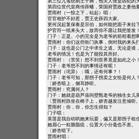
第三位九省统制王子腾，他夫人便是凶犯的
第四位世代皇商传薛蟠，荣国府贾政之妻他
贾雨村（一惊之下，站起）唱：
官官相护不好惹，贾王史薛四大家。
更何况起复保奏是宗伯，如何能把面子来拉
护官符一纸来头大，故而你不愿让我把签发
门子：正是。小的完全是为老爷的前程着想
贾雨村：你们这些衙门执事，倒对我的来头
门子：这也是公门之中求生之道。无论是谁
老爷的情况！也是为了能投其所好。
贾雨村：（苦笑）想不到世界竟是如此之小
门子：老爷想不到的事情还有呢！
贾雨村（诧异）：哦，还有何事？！
门子：老爷可知，那拐子拐卖之女恰是何人
〔娇杏暗上，侧耳静听。
贾雨村：究属何人？
门子：她就是葫芦庙间壁甄老爷的独生女儿
〔贾雨村跌坐在椅子上，娇杏越发注意倾听
贾雨村：你，你，你怎生得知？
门子唱：
英莲是我自幼哄她来玩耍，偏又是那拐子租
她眉心一粒胭脂痣，位置大小分毫也不差。
〔娇杏暗下。
贾雨村唱：