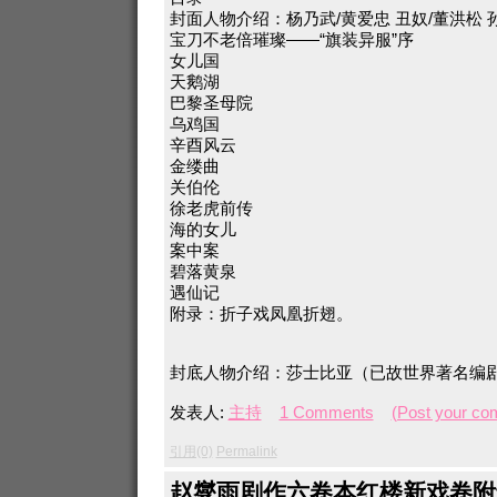
封面人物介绍：杨乃武/黄爱忠 丑奴/董洪松 
宝刀不老倍璀璨——“旗装异服”序
女儿国
天鹅湖
巴黎圣母院
乌鸡国
辛酉风云
金缕曲
关伯伦
徐老虎前传
海的女儿
案中案
碧落黄泉
遇仙记
附录：折子戏凤凰折翅。
封底人物介绍：莎士比亚（已故世界著名编
发表人:
主持
1 Comments
(Post your co
引用(0)
Permalink
赵燮雨剧作六卷本红楼新戏卷附