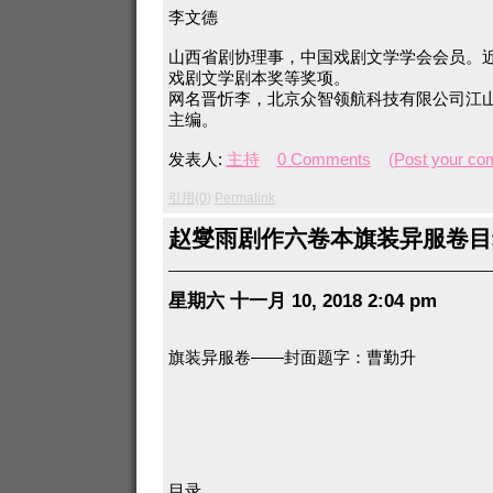
李文德
山西省剧协理事，中国戏剧文学学会会员。
戏剧文学剧本奖等奖项。
网名晋忻李，北京众智领航科技有限公司江
主编。
发表人:
主持
0 Comments
(Post your co
引用(0)
Permalink
赵燮雨剧作六卷本旗装异服卷目
星期六 十一月 10, 2018 2:04 pm
旗装异服卷——封面题字：曹勤升
目录