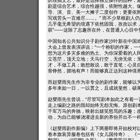
阶段搞文艺，最好是选择独立操作的品种，
剧是综合艺术，综合性越强，依附性越大。
导、演、音、美一大摊子二度创作；更要依
写戏苦头一言难尽……。” 而不少草根剧人
几乎毫无希望的境遇下依然固我，孜孜以求，
获”——这除了志趣所在外，在普通人心目中
中国知名公共知识分子剧作家沙叶新在中国
大会上曾发表演讲说：“一个称职的作家，一
想为这片多灾多难的热土、为你深爱着的人
立苍茫，顶天立地；天马行空，无傍无依；
才，不做工具；敢想敢说，敢于直笔；心灵自
骨铮然，掷地有声！而能够真正达到这种境
而赵燮雨先生作为非专业的剧作家，能够以
多年来如一日，一以贯之，且成就斐然，硕
赵燮雨先生曾说，“尽管写剧本如此之有着一
走上编剧之路的我却始终无怨无悔。原创剧
千军万马的奔驰，映射出嬉笑怒骂的乐趣；
动，为自己能够浇灌进去新的养份开出不一样
《赵燮雨剧作新编》上下两册即将开始校对
卷本旗装异服卷包括有《女儿国传奇》、《