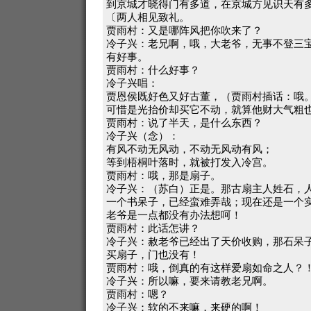
到京城才晓得门有多道，在京城方见识天有
〔两人相见致礼。
贾雨村：又是哪阵风把你吹来了？
冷子兴：老兄啊，哦，大老爷，无事不登三
有好事。
贾雨村：什么好事？
冷子兴唱：
贾恩侯既好色又好古董，（贾雨村插话：哦
可惜是光抬价却买它不动，就算他财大气粗
贾雨村：说了半天，是什么东西？
冷子兴（念）：
有风不动无风动，不动无风动有风；
等到梧桐叶落时，就被打发入冷宫。
贾雨村：哦，那是扇子。
冷子兴：（苏白）正是。那古扇主人姓石，
一个书呆子，已经蛮难弄哉；现在还是一个实
老爷是一点都没有办法想呵！
贾雨村：此话怎讲？
冷子兴：赦老爷已经出了天价收购，那石呆
买扇子，门也没有！
贾雨村：哦，倒真的有这样爱扇如命之人？
冷子兴：所以嘛，要来请教老兄啊。
贾雨村：嗯？
冷子兴：软的不来嘛，来硬的啊！