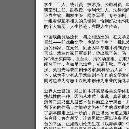
学生、工人、统计员、技术员、公司科员、
研室副主任、副教授、专利代理人、法律顾
证券主管、期权主管、网络写手、专务编剧
一组看似互不相关的关键词，恰到好处地勾
的个人简历，人生轨迹，亦即人生传奇。
中国戏曲源远流长，与之相适应的，在文学
景线——即戏曲文学，也随之产生了一批以
痕的作家。在元代，则更因科举选才机制的
形成，戏曲作家异军突起，曾出现了关、马、
家”和王实甫等，直至明、清的汤显祖、洪昉
闻名于世，有如星光灿烂，光耀千秋。而在
汉、吴祖光等戏曲剧作名家,同样给后人留下
本，成为不少有志于戏曲剧本创作的文学爱
同时也成为有志于以剧本创作为事业的痴迷
业界人士皆知，戏曲剧本其实是各类文学体
挑战性的一种。因为从本质上来说，真正成
演等二度乃至几度艺术创作而立之于舞台，
留下來的作品，才能称之为有活力的成功剧
了剧本能走上这一步的，真正堪比“蜀道之难
首穷经，兴之所至，连篇累牍地写出许多呕
台的幸运。正如魏明伦先生在《戏海弄潮》中