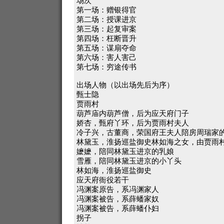
场次
第一场：赠银得官
第二场：授课进京
第三场：起复审案
第四场：枉断晋升
第五场：谋扇夺命
第六场：害人害己
第七场：穷途传书
出场人物（以出场先后为序）
甄士隐
贾雨村
葫芦庙内葫芦僧，后为应天府门子
娇杏，甄府丫环，后为贾雨村夫人
冷子兴，古董商，荣国府王夫人陪房周瑞家
林黛玉，淮扬巡盐御史林如海之女，由贾雨
嬷嬷，陪同林黛玉进京的乳娘
雪雁，陪同林黛玉进京的小丫头
林如海，淮扬巡盐御史
应天府衙役若干
冯渊案原告，系冯渊家人
冯渊案被告，系薛蟠家奴
冯渊案被告，系薛蟠仆妇
拐子