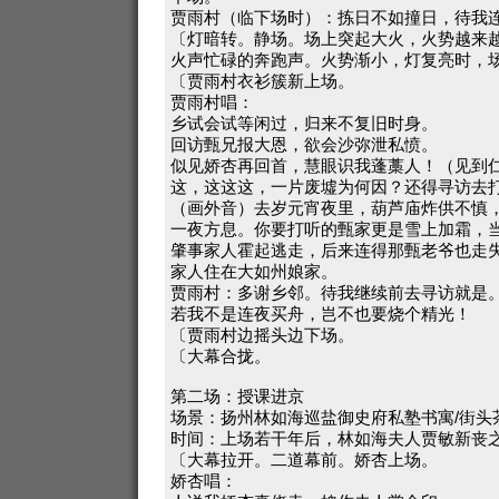
贾雨村（临下场时）：拣日不如撞日，待我
〔灯暗转。静场。场上突起大火，火势越来
火声忙碌的奔跑声。火势渐小，灯复亮时，
〔贾雨村衣衫簇新上场。
贾雨村唱：
乡试会试等闲过，归来不复旧时身。
回访甄兄报大恩，欲会沙弥泄私愤。
似见娇杏再回首，慧眼识我蓬藁人！（见到
这，这这这，一片废墟为何因？还得寻访去
（画外音）去岁元宵夜里，葫芦庙炸供不慎
一夜方息。你要打听的甄家更是雪上加霜，
肇事家人霍起逃走，后来连得那甄老爷也走
家人住在大如州娘家。
贾雨村：多谢乡邻。待我继续前去寻访就是
若我不是连夜买舟，岂不也要烧个精光！
〔贾雨村边摇头边下场。
〔大幕合拢。
第二场：授课进京
场景：扬州林如海巡盐御史府私塾书寓/街头
时间：上场若干年后，林如海夫人贾敏新丧
〔大幕拉开。二道幕前。娇杏上场。
娇杏唱：