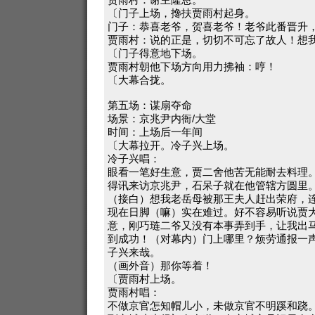
〔门子上场，搀扶贾雨村起身。
门子：恭喜老爷，贺喜老爷！老爷此番晋升
贾雨村：说的正是，切切不可忘了故人！想
〔门子得意地下场。
贾雨村朝他下场方向用力拂袖：哼！
〔大幕合拢。
第五场：谋扇夺命
场景：京兆尹内衙/大堂
时间：上场后一年间
〔大幕拉开。冷子兴上场。
冷子兴唱：
眼看一笔好生意，贾二舍他苦无能耐去料理
得讯来访京兆尹，石呆子就在他管辖方圆里
（接白）想我老岳母被那王夫人赶出荣府，
现在日脚（嘛）实在难过。好不容易听说贾
意，刚巧琏二爷又没有本事弄到手，让我出
到成功！（对幕内）门上哪里？烦劳通报一
子兴来哉。
（画外音）那你等着！
〔贾雨村上场。
贾雨村唱：
不做京官怎知帽儿小，未做京官不明蹊和跷