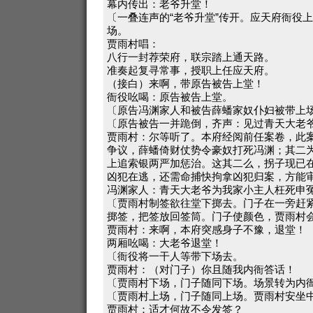
幕内传出：老爷升堂！
〔一叠连声的“老爷升堂”传开。应天府衙役
场。
贾雨村唱：
八行一封荐荣府，联宗踏上通天路。
准奏起复寻常事，授职上任应天府。
（接白）来啊，带原告被告上堂！
衙役吆喝：原告被告上堂。
〔原告冯渊家人和被告薛蟠家奴仆妇被带上
〔原告被告一并跪倒，齐声：见过青天大老
贾雨村：尔等听了。本府经阅前任案卷，此
争议，薛蟠倚财仗势令豪奴打死冯渊；其二
上追索银两严加惩治。这其二么，拐子现已
凶犯在逃，还需命捕快拘拿凶犯归案，方能
冯渊家人：青天大老爷为我家小主人枉死申
〔贾雨村制签欲往堂下掷去。门子在一旁赶
掷签，把签放回签筒。门子使颜色，贾雨村
贾雨村：来啊，本府突感身子不豫，退堂！
两厢吆喝：大老爷退堂！
〔衙役将一干人等带下场去。
贾雨村：（对门子）你且随我内衙答话！
〔贾雨村下场，门子随同下场。场景转为内
〔贾雨村上场，门子随同上场。贾雨村安坐
贾雨村：适才何故不令发签？