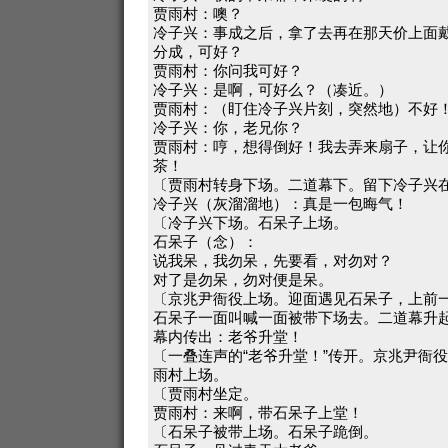
贾雨村：噢？
冷子兴：事成之后，拿了去再在那天价上面
分成，可好？
贾雨村：你问我可好？
冷子兴：是啊，可好么？（凑近。）
贾雨村：（盯住冷子兴片刻，突然地）不好
冷子兴：你，老兄你？
贾雨村：哼，想得倒好！我去弄来扇子，让
茶！
〔贾雨村转身下场。二道幕下。留下冷子兴
冷子兴（灰溜溜地）：真是一包晦气！
〔冷子兴下场。石呆子上场。
石呆子（念）：
说我呆，我勿呆，先要看，对勿对？
对了是勿呆，勿对便是呆。
〔京兆尹衙役上场。迎面遇见石呆子，上前
石呆子一面叫喊一面被带下场去。二道幕升
幕内传出：老爷升堂！
〔一叠连声的“老爷升堂！”传开。京兆尹衙
雨村上场。
〔贾雨村坐定。
贾雨村：来啊，带石呆子上堂！
〔石呆子被带上场。石呆子跪倒。