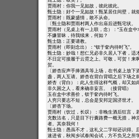
贾雨村：你我一见如故，彼此彼此。
甄士隐：好个一见如故！甄某居住间壁，就
贾雨村：既蒙盛情，敢不从命。
〔甄士隐和贾雨村两人作出庙后进甄宅状。
贾雨村（见桌上有一上联，念）：“玉在盒中
不嫌冒昧，待我续来，何如？
甄士隐：正要请教。
贾雨村（即刻念出）：“钗于奁内待时飞”。
甄士隐：妙哉！想仁兄必非久居人下者，适
不日定可接履于云霓之上。可敬，可贺！来
贺。
〔娇杏应声手捧酒具等上场，在书桌上放下
盏，两人互请。娇杏在背白背唱之后下场之
娇杏（背白）：此人生得这样气概，却又如
非久困之人，看来确非妄言。（接背唱）
玉在盒中求善价，钗于奁内待时飞。
人穷只要志不短，总会是安邦定国济世才。
〔娇杏下场。
贾雨村（饮过，长叹）：非晚生酒后狂言，
充数沽名，只是目下行囊路费一概无措，神
者。其奈我何！
甄士隐：愚虽不才，这礼义二字却还识得。
速进省，秋闱乡试春闱会试，方不负兄之所