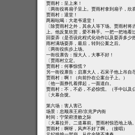
贾雨村：呈上来！
〔两衙役将扇子呈上。贾雨村拿到扇子，欣
贾雨村：退堂！
两厢吆喝：大老爷退堂！
〔除贾雨村之外，其余人等下场。贾雨村将
上。他反复欣赏，爱不释手。一把一把地看
回耍弄（是否设此程式化动作以及耍弄多少
雨村满场耍弄，最后，转到公案之后。
〔两衙役疾步上场。
一衙役禀告：报大人，大事不好！
〔贾雨村立定。
贾雨村：何事惊慌？
另一衙役禀告：启禀大人，石呆子他上吊自
贾雨村：啊！（向前扑在公案台子上。）
〔他一面挣扎着撑起，一面道白。
贾雨村：不，不必，不必惊慌。（手中以及
〔大幕合拢。
第六场：害人害己
场景：忠顺亲王府/京兆尹内衙
时间：宁荣府溃败之际
〔大幕拉开。二道幕前。贾雨村惊恐地上场
贾雨村：啊呀，风声不好了啊，（接唱）
元妃娘娘一驾崩，从此金陵不逢春。