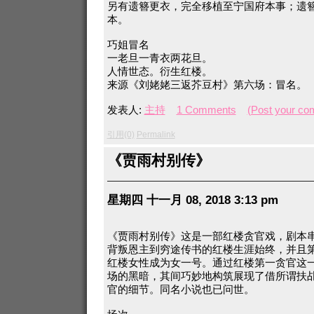
另有遗簪更衣，完全移植至宁国府本事；遗
本。
巧姐冒名
一老旦一青衣两花旦。
人情世态。衍生红楼。
来源《刘姥姥三返芥豆村》第六场：冒名。
发表人:
主持
1 Comments
(Post your co
引用(0)
Permalink
《贾雨村别传》
星期四 十一月 08, 2018 3:13 pm
《贾雨村别传》这是一部红楼贪官戏，剧本
背叛恩主到穷途传书的红楼生涯始终，并且
红楼女性成为女一号。通过红楼第一贪官这
场的黑暗，其间巧妙地构筑展现了借所谓扶
官的细节。同名小说也已问世。