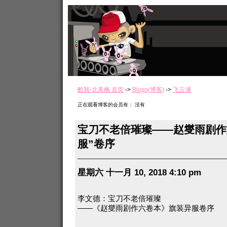
酷我-北美枫 首页
->
Blogs(博客)
->
飞云浦
正在观看博客的会员有： 没有
宝刀不老倍璀璨——赵燮雨剧作
服”卷序
星期六 十一月 10, 2018 4:10 pm
李文德：宝刀不老倍璀璨
——《赵燮雨剧作六卷本》旗装异服卷序