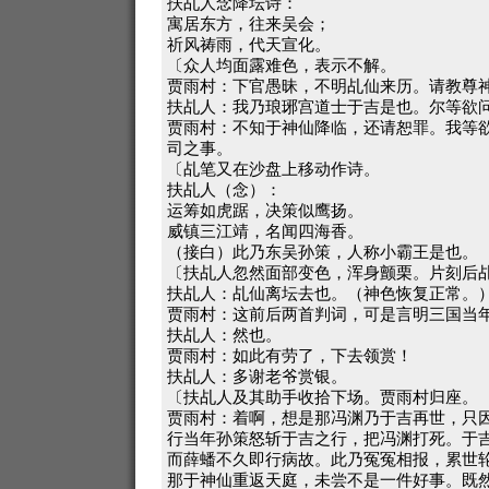
扶乩人念降坛诗：
寓居东方，往来吴会；
祈风祷雨，代天宣化。
〔众人均面露难色，表示不解。
贾雨村：下官愚昧，不明乩仙来历。请教尊
扶乩人：我乃琅琊宫道士于吉是也。尔等欲
贾雨村：不知于神仙降临，还请恕罪。我等
司之事。
〔乩笔又在沙盘上移动作诗。
扶乩人（念）：
运筹如虎踞，决策似鹰扬。
威镇三江靖，名闻四海香。
（接白）此乃东吴孙策，人称小霸王是也。
〔扶乩人忽然面部变色，浑身颤栗。片刻后
扶乩人：乩仙离坛去也。（神色恢复正常。
贾雨村：这前后两首判词，可是言明三国当
扶乩人：然也。
贾雨村：如此有劳了，下去领赏！
扶乩人：多谢老爷赏银。
〔扶乩人及其助手收拾下场。贾雨村归座。
贾雨村：着啊，想是那冯渊乃于吉再世，只
行当年孙策怒斩于吉之行，把冯渊打死。于
而薛蟠不久即行病故。此乃冤冤相报，累世
那于神仙重返天庭，未尝不是一件好事。既