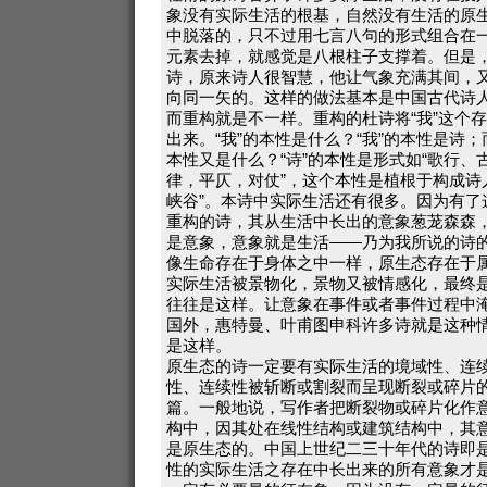
象没有实际生活的根基，自然没有生活的原
中脱落的，只不过用七言八句的形式组合在
元素去掉，就感觉是八根柱子支撑着。但是
诗，原来诗人很智慧，他让气象充满其间，
向同一矢的。这样的做法基本是中国古代诗
而重构就是不一样。重构的杜诗将“我”这个
出来。“我”的本性是什么？“我”的本性是诗；
本性又是什么？“诗”的本性是形式如“歌行、
律，平仄，对仗”，这个本性是植根于构成诗
峡谷”。本诗中实际生活还有很多。因为有了
重构的诗，其从生活中长出的意象葱茏森森
是意象，意象就是生活——乃为我所说的诗
像生命存在于身体之中一样，原生态存在于
实际生活被景物化，景物又被情感化，最终
往往是这样。让意象在事件或者事件过程中
国外，惠特曼、叶甫图申科许多诗就是这种
是这样。
原生态的诗一定要有实际生活的境域性、连
性、连续性被斩断或割裂而呈现断裂或碎片
篇。一般地说，写作者把断裂物或碎片化作
构中，因其处在线性结构或建筑结构中，其
是原生态的。中国上世纪二三十年代的诗即
性的实际生活之存在中长出来的所有意象才