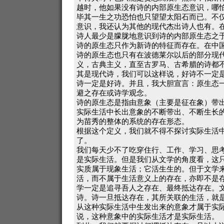
越时，他如果没有诗的内部原生态意识，哪
毕其一生之功恐怕也只望望太阳石而已。不
意识，我还认为其他的现代杰出诗人也有。
诗人最少是朦胧地意识到诗的内部原生态之
诗的原生态只作为新诗的特征而存在。在中
诗的原生态也只有在波德莱尔以后的部分现
义，古典主义，直至古罗马、古希腊的诗都
其是现代诗，我们可以这样说，好诗不一定
诗一定是好诗。并且，我大胆宣言：原生态
避之存在或诗学观念。
诗的原生态是指由意象（主要是征在象）带
实际生活中长出意象的不断带出、不断生长
为苗秀的整体的系统的存在形态。
根据这个定义，我们就不得不探讨实际生活
了。
我们每天少不了吃穿住行、工作、学习、思
是实际生活。但是我们从文学的角度看，这
实质属于现象生活；它活生生的。但于文学
活，而不属于生活意义上的存在，亦即不是
学一定是追寻吾人之存在、最终抵达存在。
诗。诗一旦抵达存在，其所关联的生活，就
从这种实际生活中生发出来的意象才属于实
说，这种意象中的实际生活才是实际生活。