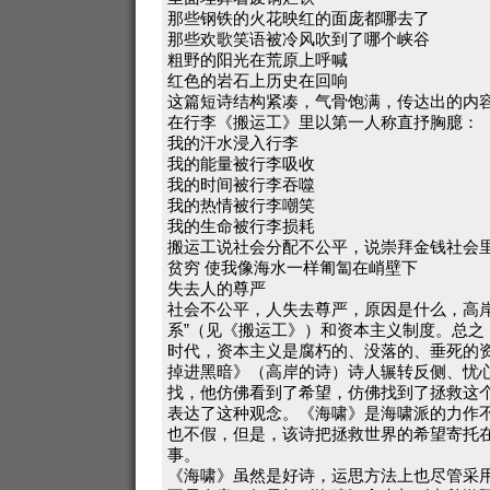
那些钢铁的火花映红的面庞都哪去了
那些欢歌笑语被冷风吹到了哪个峡谷
粗野的阳光在荒原上呼喊
红色的岩石上历史在回响
这篇短诗结构紧凑，气骨饱满，传达出的内
在行李《搬运工》里以第一人称直抒胸臆：
我的汗水浸入行李
我的能量被行李吸收
我的时间被行李吞噬
我的热情被行李嘲笑
我的生命被行李损耗
搬运工说社会分配不公平，说崇拜金钱社会
贫穷 使我像海水一样匍匐在峭壁下
失去人的尊严
社会不公平，人失去尊严，原因是什么，高岸
系”（见《搬运工》）和资本主义制度。总之
时代，资本主义是腐朽的、没落的、垂死的
掉进黑暗》（高岸的诗）诗人辗转反侧、忧
找，他仿佛看到了希望，仿佛找到了拯救这
表达了这种观念。《海啸》是海啸派的力作
也不假，但是，该诗把拯救世界的希望寄托
事。
《海啸》虽然是好诗，运思方法上也尽管采