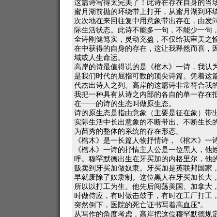
这篇诗写得太完美了！此诗在存在自身的当
蜜月湖前抛的环绕带上打开，从蜜月湖到环
次次地在来回往复中用意象带出存在，由发
际生活状态。此诗不能多一句，不能少一句
全诗刚健笃实，灵动充盈，不仅给我审美之
在中获得的自身的存在，这让我释然而喜，
域或人生命运。
高岸的诗最值得说的是《棺木》一诗，我认
是我们时代的屈指可数的顶尖诗篇。凭着这
代杰出诗人之列。高岸的这篇诗非常符合我
我把一种具有从诗之内部的各自的单一存在
在——的诗的生态叫做原生态。
诗的原生态是指由意象（主要是征在象）带
实际生活中长出意象的不断带出、不断生长
为苗秀的整体的系统的存在形态。
《棺木》是一长篇人物抒情诗，《棺木》一
《棺木》一诗的抒情主人公是一位黑人，他
呼。穆罕默德出生在牙买加的内格里尔，他
贩卖到牙买加做奴隶。牙买加是英联邦国家
早就废除了奴隶制。这位黑人在牙买加长大
所以以打工为生。他先后闯荡美国、加拿大
时做侍应，有时做击鼓手，有时在工厂打工，
突然倒下，医院的死亡证书写着高血压”。
从写作的角度考虑，高岸把这位穆罕默德规定