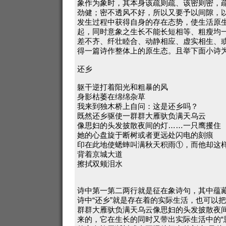
象作为象时，其本身该疏则疏、该密则密，
劲健；密不透风不好，所以又要予以间隙，
发生过程中获得自身的存在态势，使生活原
起，同时意象之生长不能长短相等、粗瘦均
差不齐、纤壮睦合、动静相应、虚实相生、
得一篇诗作整体上的原生态。且举下面小诗
还乡
躯干逆打着阳光和粗暴的风
身影枯萎在绵绵杂草
我来到独木桥上自问：这是还乡吗？
既然还乡驱使一群群大雁驮负满天乌云
像思妇的头发披散夜间的灯……一只鹰攫住
她的心盘旋于断树或者更远处闪电的刻痕
印在此地使蟋蟀叫满秋天积雨①，而他却这
背着京城大道
擦拭双颊泪水
诗中第一第二两行就是征在象诗句，其中蕴
诗中“还乡”就是存在着的实际生活，也可以
群群大雁驮负满天乌云像思妇的头发披散夜间
来的，它在生长的同时又带出实际生活中的“