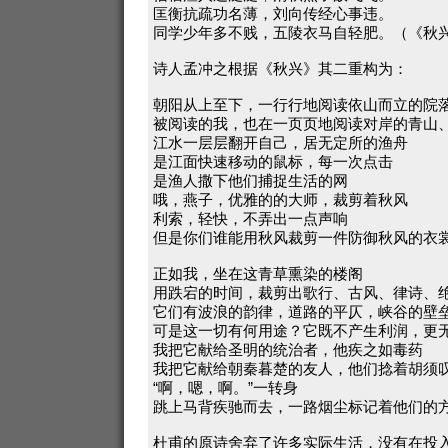
匡衡抗疏功名薄，刘向传经心事违。
同学少年多不贱，五陵衣马自轻肥。（《秋
诗人孟冲之根据《秋兴》其二重构为：
朝阳从上至下，一行行地阅读依山而立的院
被阅读的我，也在一页页地阅读对岸的青山
江水一层层翻开自己，居无定所的渔舟
是江面快速移动的鼠标，每一次点击
是渔人撒下他们捕捉生活的网
哦，燕子，优雅的的大师，裁剪着秋风
利索，轻快，不弄出一点声响
但是你们谁能用秋风裁剪一件防御秋风的衣
正如我，坐在这青草熏染的楼阁
用跌宕的时间，裁剪出歌行、古风、律诗、
它们有波浪的韵律，道路的平仄，峡谷的壁
可是这一切有何用途？它既不产生利润，更
我把它献给圣明的统治者，他疾之如毒药
我把它献给朝秦暮楚的友人，他们捻着胡须
“啊，嗯，啊。”一转身
跳上马背疾驰而去，一路烟尘标记着他们的
杜甫的原诗舍弃了许多实际生活，没有在投