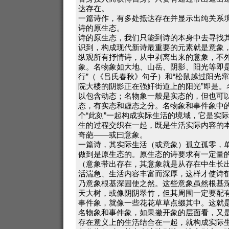
达存在。
一篇诗作，有多处抵达存在并显示出纯关系
诗的原生态。
诗的原生态，我们只能到诗的本身中去寻找
识到，构成现代新诗最重要的元素就是意象
纵观所有抒情诗，从中剥离出来的意象，不
象。名物象如大地、山岳、阴影、阳光等即是
行”（《吕氏春秋》句子）和“松鼠越过阳光窜
院大楼的阴影正在强奸街道上的阳光”即是。
以包含动态；名物象一般是实态的，但也可
态，有实态和虚态之分。名物象和事件象中
个“此刻”一起构成实际生活的境域，它是实
生的过程交织在一起，既是生活实际内容的
奇葩——或曰意象。
一篇诗，其实际生活（或意象）孤立孤零，
做到是原生态的。原生态的诗要求有一定量
（意象带出存在，其意象就是从存在中生长
活湍急、生活内容丰富而深厚，这样才使诗
乃意象根基深固使之然。这些意象虽然根基
天大树，或像阴阴翠竹，但其周围一定要配
事件象，就像一些花花草草点缀其中。这就
名物象和事件象，如果撇开象的层面看，又
存在意义上的生活结合在一起，就构成实际