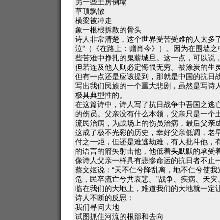
另一些土房倒塌
草顶飘散
横梁被冲走
象一根根拆散的骨头
诗人非常清楚，这个世界受苦受难的人太多了
泣”（《在路上：赠肖今》）。因为在围墙之
些苦难中挣扎的鬼薪城旦。这一点，可以说
但若连及他人则必定悔恨无穷。被涂炭的生
但有一点还是应该提到，那就是中国的抗日
写出我们民族的一个重大悲剧，虽然是写诗
极具典型性的。
在这篇诗中，诗人写了抗日战争中吾国之逃
的伤员。父亲没有什么本领，父亲只是一个
流民治病，为战场上的伤员治病，最后父亲
这成了极不光彩的历史，幸好父亲低调，老
付之一炬，但还是难逃劫难，有人批斗他，
的语言的箭矢射击他，他低着头默默的承受着
像诗人父亲一样具有悲惨命运的抗日者不止
蔡文姬说：“天不仁兮降乱离，地不仁兮使我
危，民卒流亡兮共哀悲。”战争、疾病、天灾
临在我们的大地上，难道我们的大地就一定让
诗人不断的反思：
我们寻问大地
试图抓住河流的根部和去向