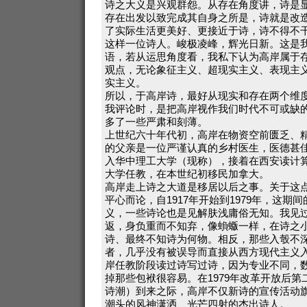
诗之大义是兴观群怨。从存在角度讲，诗是
存在出发以致完成其自身之所是，诗就是改
了实际生活更美好、更接近于诗，诗不得不
这样一位诗人。峻极凌峰，辉光日新。这是
语，若从运思角度看，我私下认为高岸属于
观点，无论象征主义、超现实主义、表现主
实主义。
所以，于高岸诗，最好从现实和存在两个维
我评论时，是把高岸视作我们时代不可或缺
多了一些严肃和刻薄。
上世纪六十年代初，高岸在物资空前匮乏、
的父亲是一位严谨认真的乡村医生，医德甚佳
入华中理工大学（现称），接着在西安读计
大学任教，在本世纪初移民加拿大。
高岸走上诗之大道是移居以后之事。关于这
平心而论，自1917年开始到1979年，这期
义，一些诗论也是见解肤浅庸俗无知。我见
返，身负重而不知弃，像蝜蝂一样，在诗之
诗、最终不知诗为何物。相反，那些入彀不
者，几乎没有被误导而直接从西方现代主义
岸任教阶段读过诗写过诗，因为专业不同，
掉那些包袱很容易。在1979年改革开放后
诗潮）到来之际，高岸不仅新诗的宣传活动
潮头的风神潇洒、光芒四射的杰出诗人。