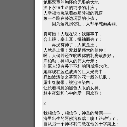
她那双重的胸怀给无垠的大地
洒下永恒生命的纯净的汁液，
人幸福地吮吸着她那降福的乳房
象一个跪在膝边玩耍的小孩，
——因为这乳房强壮，人却单纯而柔弱。
真可惜！人现在说：我懂事了，
合上眼，塞上耳，拂袖而去了：
——再没有神了，人就是王，
人就是上帝！爱就是伟大的信仰！
啊，人倘若还在吮吸你的乳房该多好，
库柏勒，神和人的伟大母亲；
但愿人没有丢下不朽的阿斯塔尔代。
她浮现在蓝色波涛的巨大光亮中，
宛如波涛使之芬芳的花一般的肌肤，
露出红脐带，被泡沫染白，
让长着得意的黑色大眼的女神、
林中夜莺和心中的爱一同欢歌！
2
我相信你，相信你，神圣的母亲——
海里出生的阿佛洛狄忒！噢！路难行了，
自从另一个神将我们悬在他的十字架上；