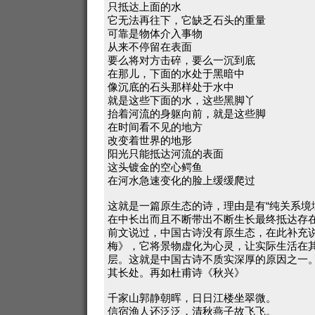
只抵达上面的水
它无法再往下，它缺乏石头的重量
可靠是物体介入事物
从来不停留在表面
要么将对方击碎，要么一沉到底
在那儿，下面的水处于黑暗中
像沉底的石头那样处于水中
就是这些下面的水，这些黑脚丫
抬着河流的身躯向前，就是这些脚
在时间看不见的地方
改变着世界的地形
阳光只能抵达河流的表面
这头镀金的空心鳄鱼
在河水急速变化的脸上缓缓爬过
这就是一篇原生态的诗，理由是有“纯关系境
在中长出而且不断带出不断生长最终抵达存
前文说过，中国古诗没有原生态，在此补充说
梅》，它将景物虚化为心灵，让实际生活在
层。这就是中国古诗不质实深厚的原因之一
其长处。再如杜甫诗《秋兴》
千家山郭静朝晖，日日江楼坐翠微。
信宿渔人还泛泛，清秋燕子故飞飞。