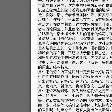
一定有必要量的征在象，因为没有一定量的
丰富性和连续性。这之中的征在象就是严格
以征在象为主的象带着意在实际生活的境域
透）实际生活，或者带出实际生活。而实际
境域性、连续性。当象带出存在，而有些象
生活之存在供养着象，这样才使象枝繁叶茂
者与万物同生，并且使之成为为我所用的大
片肥沃的生活土壤长出大片的意象的鲜花，
通信息，而且自然朴茂、深邃奇崛、峥嵘灵
原生态诗的结构是流动的域状结构。这种结构
基本结构之上的，它非常复杂，没有固定的
和所负的存在势，它还取决于情志和思想。
和思想在域势中来回渗透穿越、奔突激荡，
作中，诗人房茂胜（偶乃客）《我是一头优
的原生态结构特点。
原生态的诗在语言运用时一定要契合好语言
生态具有辅助作用。语言生态根据语言之语
分出转折态、选择态、递进态、因果态、假
态、发问态、祈使态、肯定否定态、主动被
原生态诗不能雕琢，因为雕琢必伤诗之元气
子，如四言、五言、七言等，因为句子长度
等，这就类似剪得整整齐齐的花草树木，虽
闻一多、林庚等人搞什么格律体，其以惨痛
的教训吗！时至今日，还有人提出什么新诗