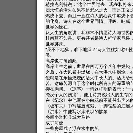
赫拉克利特说：“这个世界过去、现在和将来
团永恒的活火如果不是邪恶之火，而是正义
燃烧下去、而且一直在诗人的心灵中燃烧下
的化身。诗人在这个世界同情、呼叫、呐喊
世界的缘在。
从人生的角度讲，我非常不情愿诗人与世界
杜甫莫不如是。更有甚者是诗人哲学家尼采
世界踯躅。
“我不下地狱，谁下地狱？”诗人往往如此牺
类。
高岸也每每如此。
高岸出生之前，世界在四万万个八年中燃烧
之后，在大风暴中燃烧，在大洪水中燃烧，
他就是在永恒燃烧的活火中长大的。活火给
苦。这痛苦源自于这个时代所有人的深重的
抑在胸间。《凉亭》一诗这样明确表示：“一
淹没个人的伤痛”， 他用诗篇说出人的生存
在《纪念》中他写在小白花前不能哭出声来
《板车夫》中写嘴唇冻紫、手脚皲裂的底层
《洪水》中他写水库溃坝的惨象：
乡间小道和县城大马路
成了河流
一些房屋成了浮在水中的船