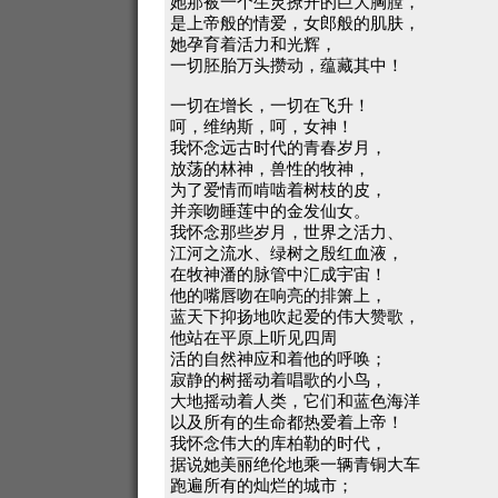
她那被一个生灵撩开的巨大胸膛，
是上帝般的情爱，女郎般的肌肤，
她孕育着活力和光辉，
一切胚胎万头攒动，蕴藏其中！
一切在增长，一切在飞升！
呵，维纳斯，呵，女神！
我怀念远古时代的青春岁月，
放荡的林神，兽性的牧神，
为了爱情而啃啮着树枝的皮，
并亲吻睡莲中的金发仙女。
我怀念那些岁月，世界之活力、
江河之流水、绿树之殷红血液，
在牧神潘的脉管中汇成宇宙！
他的嘴唇吻在响亮的排箫上，
蓝天下抑扬地吹起爱的伟大赞歌，
他站在平原上听见四周
活的自然神应和着他的呼唤；
寂静的树摇动着唱歌的小鸟，
大地摇动着人类，它们和蓝色海洋
以及所有的生命都热爱着上帝！
我怀念伟大的库柏勒的时代，
据说她美丽绝伦地乘一辆青铜大车
跑遍所有的灿烂的城市；