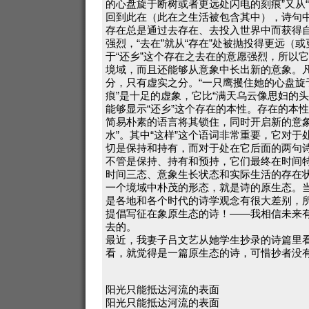
的心盘旋于断树或者更远处闪电的刻痕”又从
回到此在（此在之生活被包含其中），诗句中
存在总是通过去存在、去投入世界中而获得
强烈，“去在”就从“存在”处被抛投得更远（
于“还乡”这个存在之去在的意愿强烈，所以
境域，而且还能够从意象中长出新的意象。
分，只有虚实之分。“一只鹰攫住她的心盘旋
痕”是十足的虚象，它比“满天乌云像思妇的
能够显示“还乡”这个存在的本性。存在的本
简易朴素的语言将其锁住，同时开启新的意象
水”。其中“这样”这个语词非常重要，它对
切是保持和持有，而对于处在它后面的两句
不管是保持、持有和预持，它们最终在时间
时间三态、意象生长状态和实际生活的存在
一个境域中朴茂的形态，就是诗的原生态。
是各地和各个时代的诗学观念有很大差别，
提倡写征在象原生态的诗！——我相信未来
去的。
最近，我妻子吕文艺从她学生抄录的诗篇里
看，就觉得是一篇原生态的诗，可惜抄者没
阳光只能抵达河流的表面
阳光只能抵达河流的表面