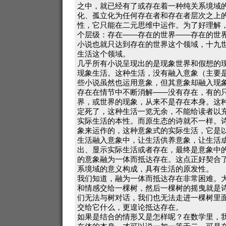
之中，就已经有了或存在着一种纯关系境域
化、孤立化为任何存在者和存在者层次之上
性，它只能在二元思维中运作。为了好理解
个层级：存在——存在的世界——存在的世
小说也就只达到存在的世界这个领域，十九
生活这个领域。
几乎所有小说呈现出的是现象世界和假想的
现象生活。这种生活，没有融入意象（主要
些小说虽然也运用意象，但其意象却融入现
存在在情节中不断消解——没有存在，有的
界，或世界的现象，从来不是存在本身。这
定死了，这种生活一览无余，不能给读者以
实际生活的本性。而原生态的诗就不一样。
象来运作的，这种意象式的实际生活，它是
生活融入意象中，让生活供养意象，让生活
出、显示实际生活或者存在，最终是意象中
的意象融为一体而抵达存在。这点正好契合
系境域的意义构成，具有生活的原发性。
我们知道，融为一体而抵达存在非常困难。
和情感交给一棵树，然后一棵树的摇曳就是
们无法与树对话，我们也无法走进一棵树里
交给它什么，更遑论抵达存在。
如果是结合的情形又是怎样呢？在数学里，