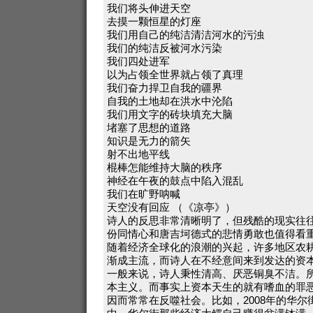
我们将头伸进天空
去摸一颗恒星的灯座
我们用自己的纯洁清洁河水的污浊
我们的纯洁反被河水污染
我们四处进军
以为占领全世界就占领了真理
我们奋力捍卫自我的疆界
自我的土地却在洪水中沦陷
我们用文字的砖块填充大脑
堵塞了思想的道路
知识是无力的箭矢
射不出地平线
棍棒怎能维持大脑的秩序
神经在午夜的鼓点中陷入混乱
我们在旷野呐喊
天空没有回应 （《凉亭》）
诗人的反思非常清晰明了，但残酷的现实往
份同情心和唐吉坷德式的悲情勇敢也值得看
随着经济全球化的浪潮的兴起，许多地区农
渐成主流，而诗人在不经意间来到发达的资
一般来说，诗人秉性清高、厌恶铜臭不洁。
本主义。而事实上资本天生的就有嗜血的罪
因而常常在反噬社会。比如，2008年的华