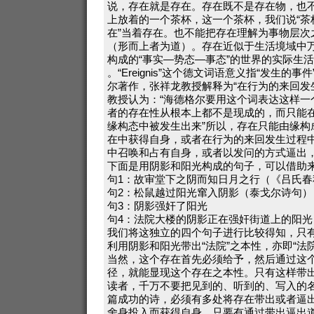
说，存在就是存在。存在既不是存在物，也
上放着的一个茶杯，这一个茶杯，我们说“茶
在”当着存在。也不能把存在理解为事物层次
（形而上者为道）。存在近似于生活境域中
构成的“事实—势态—事态”的世界的实际生活。也
。“Ereignis”这个德文词语意义指“发生的
尔著作，张祥龙教授解释为“在行为的来回发
教授认为：“海德格尔要用这个词表达这样一
者的存在性从根本上都不是现成的，而只能
缘构态中被发生出来”所以，存在只能由缘构
在中获得自身，或者在行为的来回发生过程
中召唤和占有自身，或者以发问的方式逼出
下面是用阴影和阳光构成的句子，可以借助
句1：故审堂下之阴而知日月之行（《吕氏春
句2：松鼠越过阳光窜入阴影（泰戈尔诗句）
句3：阴影强奸了阳光
句4：法院大楼的阴影正在强奸街道上的阳光
我们将这独立的四个句子进行比较得知，只
利用阴影和阳光带出“法院”之本性，亦即“法
当然，这个存在首先必须给予，然后通过这
径，就能显现这个存在之本性。只有这样带
读者，千万不要把见到的、听到的、写入的
篇成功的诗，必须有多处将存在带出或者逼
舍身投入而获得自身。只要有通过带出逼出