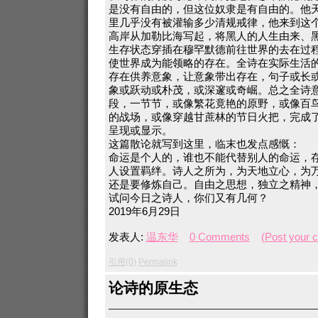
是没有自由的，但这位奴隶是有自由的。他
里几乎没有被灌输多少清规戒律，他来到这
高岸从加勒比海写起，将黑人的人生由来、
生存状态穿插在穆罕默德前往世界的去在过
使世界成为能领略的存在。全诗在实际生活
存在供养意象，让意象带出存在，句子或长
象或跃动或朴茂，或深邃或奇崛。总之全诗
段，一节节，或像繁花竟艳的原野，或像百
的战场，或像穿越甘蔗林的节日火把，完成
呈现或显示。
这篇散论就写到这里，临末也发点感慨：
命运是个人的，谁也不能代替别人的命运，
人设置羁绊。诗人之所为，为天地立心，为
还是要修炼自己。自由之思想，独立之精神
试问今日之诗人，你们又有几何？
2019年6月29日
发表人:
温东华
0 Comments
(Post your 
引用(0)
Permalink
论诗的原生态