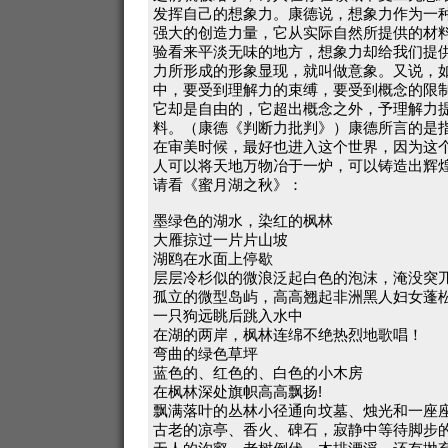
发挥自己的想象力。康德说，想象力作为一
强大的创造力量，它从实际自然所提供的材
验看来平淡无味的地方，想象力却给我们提
力所形成的形象显现，就叫做意象。又说，
中，要受到理解力的束缚，要受到概念的限
它却是自由的，它超出概念之外，予理解力
料。（康德《判断力批判》）康德所言的是
在审美时候，最好也进入这个世界，因为这
人可以将天地万物冶于一炉，可以铸造出辉
请看《蜜月湖之秋》：
墨绿色的湖水，染红的枫林
大雁掠过一片片山坡
湖鸥在水面上停歇
层层冷杉似的微浪泛起白色的泡沫，淹没突
孤立的微型岛屿，高高翘起非洲黑人妇女蓬
一只狗远眺后跳入水中
在湖的两岸，枫林连绵不绝热烈地歌唱！
弯曲的绿色草坪
蓝色的、红色的、白色的小木房
在枫林深处旗帜高高飘扬!
飘满落叶的丛林小径通向坟墓、烛光和一座
古老的凉亭、香火、碑石，寂静中等待脚步