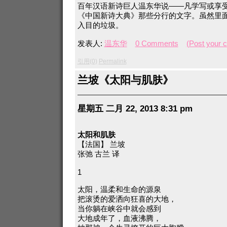
百年汉语新诗巨人温东华说——凡学写或享
《中国新诗大典》那些分行的文字。虽然里
入目的垃圾。
发表人:
温东华
0 Comments
(Post your 
引用(0)
Permalink
兰坡《太阳与肌肤》
星期五 二月 22, 2013 8:31 pm
太阳和肌肤
【法国】 兰坡
张弛 古兰 译
1
太阳，温柔和生命的源泉
把滚烫的爱洒向狂喜的大地，
当你躺在峡谷中就会感到
大地成年了，血液沸腾，