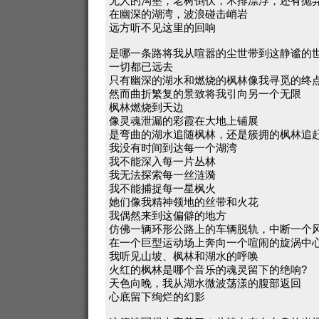
无人的沟壑，老树倒伏，木排漂浮，还有抛
在幽深的湖湾，波浪碰击峭岩
远方听不见这里的回响
是哪一条路将我从喧嚣的尘世带到这静谧的世
一切都已远去
只有幽深的湖水和燃烧的枫林像我寻觅的终
然而曲折繁复的景致将我引向另一个无限
枫林燃烧到天边
像灵魂泄漏的彩霞在大地上铺展
是弯曲的湖水追随枫林，还是簇拥的枫林追
我没有时间到达每一个湖湾
我不能深入每一片丛林
我无法探索每一丝涟漪
我不能捕捉每一星枫火
她们像我精神领地的丝带和火花
我偶然来到这偏僻的地方
仿佛一辆环形公路上的车辆脱轨，中断一个
在一个巨型运动场上奔向一个喧闹的旋涡中
我听见山坡、枫林和湖水的呼唤
火红的枫林是哪个音乐的魂灵留下的绝响?
天色向晚，我从湖水微波荡漾的腹部返回
心底留下绚烂的幻影