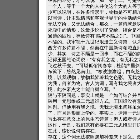
在体的本身，才可以说一加一等于二。可是
一个人，等于一个大的人并使这个大的人等
少可以说明，在许多情形里，物物是不可相
以写诗，让主观情感和客观世界里的生活结
无法交给，又无法结合，那么，一篇诗就意
死腹中的情形，这最少说明了交给、结合是
逾越的困难，导致诗有“隔与不隔之别”。中
不隔的。我审视十九世纪浪漫主义诗篇，认
西方许多诗篇不隔，然而在中国新诗领域直
少。其实，诗之不隔是一回事，而在不隔的
记得王国维论词说：“有有我之境，有无我之
飞过秋千去。”“可堪孤馆闭春寒，杜鹃声里斜
东篱下，悠然见南山。”“寒波澹澹起，白鸟
境，以我观物，故物我皆著我之色彩。无我
为我，何者为物。古人为词，写有我之境者
境，此在豪杰之士能自树立耳。”
隔与不隔问题，事实上就是一个如何结合并
采用一元思维或二元思维方式。王国维没有
区别。但他用有我之境、无我之境来阐释虽
了，而且是形而上学的。事实上，运用一元
写出存在意义上的原生态诗篇；但人或者诗
运作，于是，我们就有必要在二元思维里开
在此，该说说何谓存在。
存在，这个词无法按照属加种差来下定义。