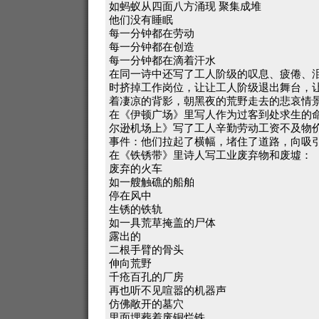
如蚂蚁从四面八方涌现 聚集成堆
他们没有睡眠
每一分钟都在劳动
每一分钟都在创造
每一分钟都在滴着汗水
在同一诗中还写了工人阶级的叹息、疲倦、
时挤掉工作岗位，让让工人阶级退出舞台，
着凄凉的背影，朝黑夜的荒野走去的悲哀情
在《伊顿广场》里写人作为过客到处求生的
尔逊机场上》写了工人辛勤劳动工资不及物
事件：他们拉起了横幅，堵住了道路，向吸
在《铁锈带》里诗人写工业废弃物和废墟：
废弃的火车
如一艘触礁的船舶
停在风中
生锈的铁轨
如一具荒草掩盖的尸体
露出的
二根手臂的骨头
伸向荒野
千疮百孔的厂房
再也听不见喧嚣的机器声
仿佛敞开的墓穴
里面埋葬着废铜烂铁