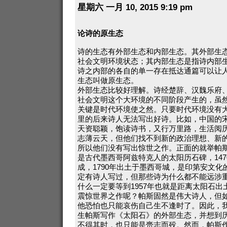
星期六 一月 10, 2015 9:19 pm
论诗的原生态
诗的生态有外部生态和内部生态。其外部生
社会文明环境状态；其内部生态是指诗内部
诗之内部的各自的单一存在抵达通篇可以让
生态叫做原生态。
外部生态比较好理解。诗经楚辞、汉魏乐府
社会文明这个大环境的不同阶段产生的，虽
关键是时代环境使之然。只要时代环境没有
里的后来诗人无法写出好诗。比如，中国的
天资聪颖，饱读诗书，又行万里路，生活阅
志薄云天，但他们找不到新的政治理想、新
所以他们没有写出惊世之作。正面的就举帕
是古代墨西哥阿兹特克人的太阳历石碑，1470
成，1790年出土于墨西哥城，是印第安文
定有诗人写过，但那些诗为什么都不能远涉
什么一定要等到1957年也就是距离太阳石出
震惊世界之作呢？帕斯固然是伟大诗人，但
他恐怕也只能哀伤自己生不逢时了。因此，
生帕斯写作《太阳石》的外部生态，并想到
不得其时，也只能是赍志而殁。然而，帕斯