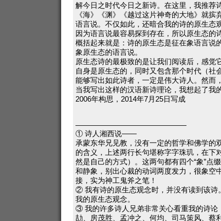
解今日之时代今日之新诗。在这里，我推荐
《海》《渊》《越过这片神奇的大地》就摈
语言说。不仅如此，还暗合我的诗的原生态
因为语言说最容易探到存在，所以原生态的
概括起来就是：诗的原生态是征在象语言说
象原生态的语言说。
原生态诗的最极致的是让我们阅读后，感觉
自身是原生态的，同时又包含那个时代（社
能够写出如此诗者，一定是伟大诗人。然而
当我写出这样的汉语新诗理论，我想起了我
2006年构思，2014年7月25日写成
———————————————
① 诗人湘西说——
承蒙东华兄见教，没有一定的哲学和佛学的
的含义，上述两行长句堪称字字珠玑，在下
然是自己的方式）。这两句都有四个“象”点
和静象，别出心裁的动词两度发力，很象空
接，实为神工鬼斧之笔！
② 我有诗的原生态观念时，并没有读到该诗
我的原生态观念。
③ 我的许多诗人兄弟非常关心看重我的诗论
劼、房茂胜、孟冲之、何均、司马策风、蔡