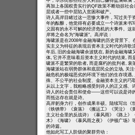
中，华尔街那些经济大鳄自己赚得盆满钵满
再加上各国权贵实行的QF政策不断劫掠社会
层或者一些中层陷入贫困和破产。
诗人高岸目睹过这一悲惨大事件，写过关于
年的酝酿，他觉得有必要成立一个诗派来书
义固有的永不可解的经济危机的大事件。这
岸将之命名为“海啸派”。高岸说：
海啸派是在2008年金融海啸的历史背景下
实主义为特征的表现后资本主义时代的诗歌流
年后, 旧的金融海啸余波犹在, 新的金融海
体, 它并不意味着后资本主义时代的结束, 
啸派不是繁荣的歌者, 而是腐朽的批判者, 衰
海啸派站在弱势群体和底层民众的立场, 关注
融危机的极端恶劣的环境下他们的生存境遇, 
殊、不公平的社会制度、金融资本主义的巧
从以上文字，我粗略感受到诗人的正义感、
诗人的社会责任和使命——这些可以说是诗
而抵达存在就是诗。
高岸躬身力行，创作成果丰硕。陆续写出《
《铁锈带》《衰落》《搬运工》《哭泣》《
主义社会里的反战诗）《暴风雨》《路上》
木》《海啸》《暴风雨之夜》《伊顿广场》
的诗篇。
他如此写工人阶级的聚群劳动：