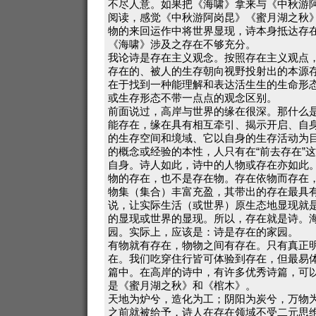
不尽人意。如果把《海啸》拿来与《中秋游
阅读，感觉《中秋游阿岗昆》《蜜月湖之秋
物的来回运作中将世界显现，诗本身抵达存
《海啸》涉及之存在不够充分。
我论诗是存在主义观念。按照存在主义观点
存在的、被人的生存朝向视野投射出的本源
在于找到一种能理解和表达活生生的生命形
或生存形态不带一点点的观念区别。
前面说过，高岸与世界的缘在很深。那什么
能存在，缘在具有相互牵引、揭示开启、自
的生存空间和境域、它以自身的生存活动为
的概念或经验的本性，人只有在“前去存在”
自身。诗人如此，诗中的人物或存在亦如此
物的存在，也不是存在物。存在依物而存在
物集（集合）丰富充盈，其带出的存在最具
说，让实际生活（或世界）原生态地显现就
的显现或世界的显现。所以，存在就是诗。
园。实际上，应该是：诗是存在的家园。
有物就有存在，物物之间有存在。只有真正
在。我们吃穿住行皆可体验到存在，但最易
篇中。在高岸的诗中，有许多优秀诗篇，可
是《蜜月湖之秋》和《棺木》。
天地为炉兮，造化为工；阴阳为炭兮，万物
之前就被给予，诗人在存在领域不受二元思