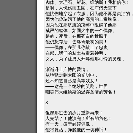
肉体、大理石、鲜花、维纳斯！我相信你！
是啊，人忧伤而丑陋，在广阔天空下
他忧伤地穿起了衣服，因为他不再是贞洁的
因为他曾玷污了他的高贵的上帝胸像，
因为他在那肮脏的束缚中阻碍了他那
威严的躯体，如同火中的一个偶像。
是的，死后，在那苍白的骨骼里
他仍想存活，去辱骂最初的美！
——偶像，在那儿你献上了忠贞
在那儿我们的粘土被奉若神明，
女人，为了让男人开导他那可怜的灵魂，
渐渐升上广博的爱情，
从地狱走到太阳的光明中，
还不知道自己是高等妓女！
——这是一个绝妙的笑剧，世界
嘲笑伟大维纳斯的温存圣洁的芳名！
3
但愿那过去的岁月重新再来！
人完结了！他演完了所有的角色！
有一天，疲于砸碎偶像，
他将复活，挣脱他的一切神祇！