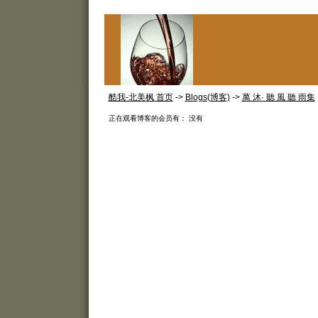
酷我-北美枫 首页
->
Blogs(博客)
->
萬 沐· 聽 風 聽 雨集
正在观看博客的会员有： 没有