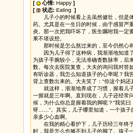
[
心情:
Happy
]
[
状态:
Eating
]
儿子小的时候看上去虽然健壮，但是体
药。尤其是在一生日的时候，由于感冒严
炎。那一次把我吓坏了，医生嘱咐我一定
果不堪设想。
那时候是怎么熬过来的，至今仍然心有
因为儿子得了这种病，我渐渐地知道了
为孩子手腕较小，无法准确查数脉率，后
数。每次去医院复查，大夫的询问我对答
有听诊器，我怎么知道孩子的心率呢？我
背上查数出来的。大夫笑了：“你这个妈还
就这样，渐渐地养成了习惯，握着儿子
一握就是三年啊。直到现在，儿子还经常问
候，为什么你总是握着我的脚呢？”我笑曰
呀……”。其实，儿子哪里知道，一个孩子
亲多少心血啊。
在我的精心看护下，儿子历经三年终于
时，我是怎么也够不到儿子的脚了。孩子