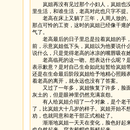
岚姐再没有见过那个小妇人，岚姐也没
里生活，和谁生活，老高对此也只字不提
老高在床上又躺了三年，人周人放的。
那点可怜的工资，这时的岚姐已经像干瘪
气了。
老高最后的日子里总是拉着岚姐的手，
前，示意岚姐低下头，岚姐以为他要说什
说什么，只是觉得老高的冰凉的嘴唇吸在
老高临死的这一吻。想表达什么呢？是
表示歉意？是对自己生命如此短暂给岚姐
还是在生命最后阶段岚姐给予地精心照顾
着老高的离开，就永远也没有了答案。
又过了一年多，岚姐恢复了许多，脸面
灰土的，但是眼神里仍然充满哀怨。
有人给岚姐介绍了一个对象，是个老干
了，比岚姐大十几岁的样子。岚姐开始不
劝，也就同意和老干部正式相处了。
渐渐地岚姐一天天在变化，脸色好起来
也自然起来，穿衣戴帽也新鲜起来……