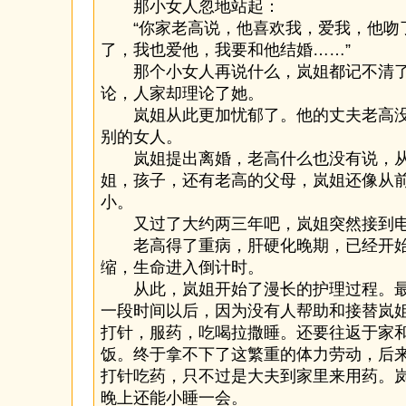
那小女人忽地站起：
“你家老高说，他喜欢我，爱我，他吻
了，我也爱他，我要和他结婚……”
那个小女人再说什么，岚姐都记不清了
论，人家却理论了她。
岚姐从此更加忧郁了。他的丈夫老高没
别的女人。
岚姐提出离婚，老高什么也没有说，从
姐，孩子，还有老高的父母，岚姐还像从
小。
又过了大约两三年吧，岚姐突然接到电
老高得了重病，肝硬化晚期，已经开始
缩，生命进入倒计时。
从此，岚姐开始了漫长的护理过程。最
一段时间以后，因为没有人帮助和接替岚
打针，服药，吃喝拉撒睡。还要往返于家
饭。终于拿不下了这繁重的体力劳动，后
打针吃药，只不过是大夫到家里来用药。
晚上还能小睡一会。