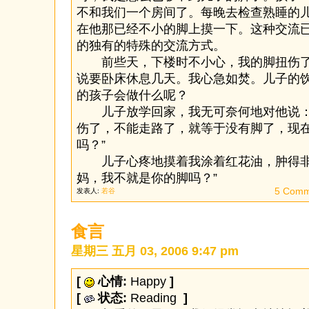
不和我们一个房间了。每晚去检查熟睡的
在他那已经不小的脚上摸一下。这种交流
的独有的特殊的交流方式。
前些天，下楼时不小心，我的脚扭伤了
说要卧床休息几天。我心急如焚。儿子的
的孩子会做什么呢？
儿子放学回家，我无可奈何地对他说：
伤了，不能走路了，就等于没有脚了，现
吗？”
儿子心疼地摸着我涂着红花油，肿得非
妈，我不就是你的脚吗？”
5 Comm
发表人:
若谷
食言
星期三 五月 03, 2006 9:47 pm
[
心情:
Happy
]
[
状态:
Reading
]