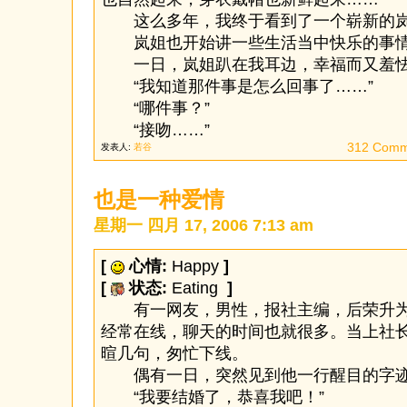
这么多年，我终于看到了一个崭新的
岚姐也开始讲一些生活当中快乐的事
一日，岚姐趴在我耳边，幸福而又羞怯
“我知道那件事是怎么回事了……”
“哪件事？”
“接吻……”
312 Comm
发表人:
若谷
也是一种爱情
星期一 四月 17, 2006 7:13 am
[
心情:
Happy
]
[
状态:
Eating
]
有一网友，男性，报社主编，后荣升为
经常在线，聊天的时间也就很多。当上社
暄几句，匆忙下线。
偶有一日，突然见到他一行醒目的字
“我要结婚了，恭喜我吧！”