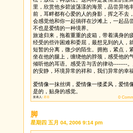
里，欣赏他乡碧波荡漾的海景，品尝异地
前，耳畔都有心爱的人的身影，挥之不去
会感觉他和你一起徜徉在沙滩上，一起品尝特色
不也是爱情的一种境界。
旅途归来，拖着重重的皮箱，带着满身的
经受的些许困难和委屈，最想见到的人，
短暂的分离，微少的陌生。拥抱，紧点，紧
坐在他的腿上，缠绕他的脖颈，感受他的
倾听他的耳语。感受舌与舌的律动-------
的安静，环境异常的祥和，我们异常的幸
爱情像一抹丝绸，爱情像一缕柔风，爱情像一掬
是的，贴身的感觉。
0 Comm
发表人:
若谷
脚
星期四 五月 04, 2006 9:14 pm