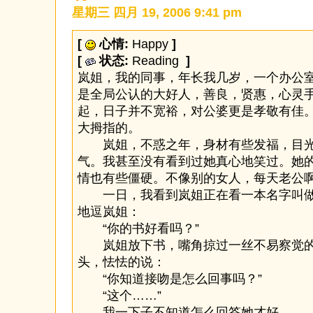
星期三 四月 19, 2006 9:41 pm
[
心情:
Happy
]
[
状态:
Reading
]
岚姐，我的同事，年长我几岁，一个办公
是全局公认的大好人，善良，贤惠，心灵
起，日子并不宽裕，对公婆更是孝敬有佳
大拇指的。
岚姐，不惑之年，身材有些发福，目光
气。我甚至没有看到过她真心地笑过。她
情也有些僵硬。不像别的女人，每天老公
一日，我看到岚姐正在看一本名字叫做
地逗岚姐：
“你的书好看吗？”
岚姐放下书，嘴角掠过一丝不易察觉的
头，怯怯的说：
“你知道接吻是怎么回事吗？”
“这个……”
我一下子不知道怎么回答她才好。