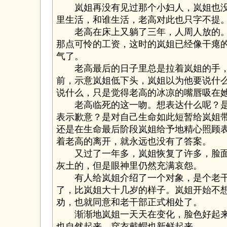
岚姐再没有见过那个小妇人，岚姐也没
里生活，和谁生活，老高对此也只字不提
老高在床上又躺了三年，人周人放的。
那点可怜的工资，这时的岚姐已经像干瘪
气了。
老高最后的日子里总是拉着岚姐的手，
前，示意岚姐低下头，岚姐以为他要说什
说什么，只是觉得老高的冰凉的嘴唇吸在
老高临死的这一吻。想表达什么呢？是
表示歉意？是对自己生命如此短暂给岚姐
还是在生命最后阶段岚姐给予地精心照顾
着老高的离开，就永远也没有了答案。
又过了一年多，岚姐恢复了许多，脸面
灰土的，但是眼神里仍然充满哀怨。
有人给岚姐介绍了一个对象，是个老干
了，比岚姐大十几岁的样子。岚姐开始不
劝，也就同意和老干部正式相处了。
渐渐地岚姐一天天在变化，脸色好起来
也自然起来，穿衣戴帽也新鲜起来……