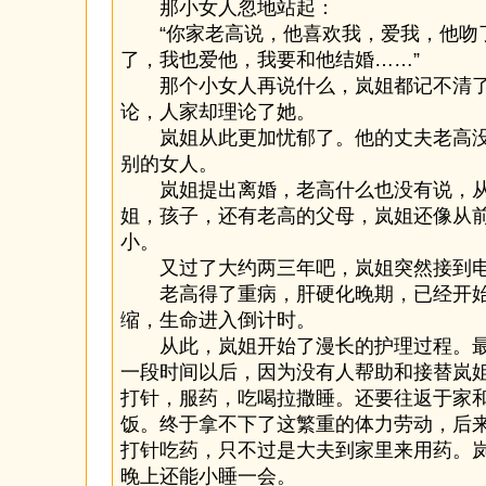
那小女人忽地站起：
“你家老高说，他喜欢我，爱我，他吻
了，我也爱他，我要和他结婚……”
那个小女人再说什么，岚姐都记不清了
论，人家却理论了她。
岚姐从此更加忧郁了。他的丈夫老高没
别的女人。
岚姐提出离婚，老高什么也没有说，从
姐，孩子，还有老高的父母，岚姐还像从
小。
又过了大约两三年吧，岚姐突然接到电
老高得了重病，肝硬化晚期，已经开始
缩，生命进入倒计时。
从此，岚姐开始了漫长的护理过程。最
一段时间以后，因为没有人帮助和接替岚
打针，服药，吃喝拉撒睡。还要往返于家
饭。终于拿不下了这繁重的体力劳动，后
打针吃药，只不过是大夫到家里来用药。
晚上还能小睡一会。