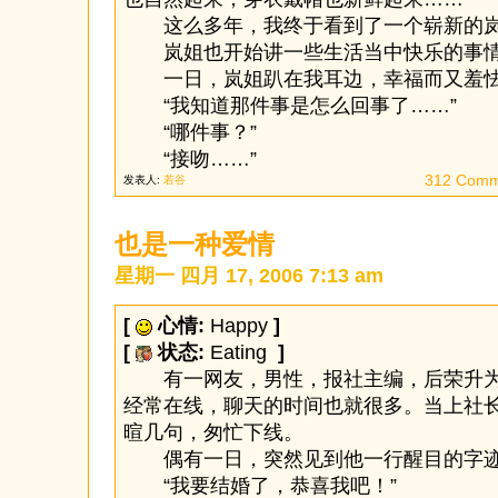
这么多年，我终于看到了一个崭新的
岚姐也开始讲一些生活当中快乐的事
一日，岚姐趴在我耳边，幸福而又羞怯
“我知道那件事是怎么回事了……”
“哪件事？”
“接吻……”
312 Comm
发表人:
若谷
也是一种爱情
星期一 四月 17, 2006 7:13 am
[
心情:
Happy
]
[
状态:
Eating
]
有一网友，男性，报社主编，后荣升为
经常在线，聊天的时间也就很多。当上社
暄几句，匆忙下线。
偶有一日，突然见到他一行醒目的字
“我要结婚了，恭喜我吧！”