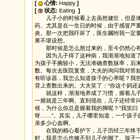
[
心情:
Happy
]
[
状态:
Eating
]
儿子小的时候看上去虽然健壮，但是体
药。尤其是在一生日的时候，由于感冒严
炎。那一次把我吓坏了，医生嘱咐我一定
果不堪设想。
那时候是怎么熬过来的，至今仍然心有
因为儿子得了这种病，我渐渐地知道了
为孩子手腕较小，无法准确查数脉率，后
数。每次去医院复查，大夫的询问我对答
有听诊器，我怎么知道孩子的心率呢？我
背上查数出来的。大夫笑了：“你这个妈还
就这样，渐渐地养成了习惯，握着儿子
一握就是三年啊。直到现在，儿子还经常问
候，为什么你总是握着我的脚呢？”我笑曰
呀……”。其实，儿子哪里知道，一个孩子
亲多少心血啊。
在我的精心看护下，儿子历经三年终于
时，我是怎么也够不到儿子的脚了。孩子