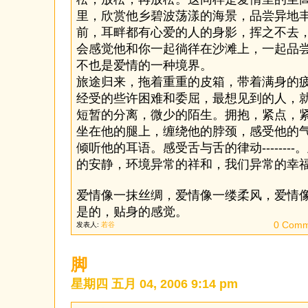
里，欣赏他乡碧波荡漾的海景，品尝异地
前，耳畔都有心爱的人的身影，挥之不去
会感觉他和你一起徜徉在沙滩上，一起品尝特色
不也是爱情的一种境界。
旅途归来，拖着重重的皮箱，带着满身的
经受的些许困难和委屈，最想见到的人，
短暂的分离，微少的陌生。拥抱，紧点，紧
坐在他的腿上，缠绕他的脖颈，感受他的
倾听他的耳语。感受舌与舌的律动-------
的安静，环境异常的祥和，我们异常的幸
爱情像一抹丝绸，爱情像一缕柔风，爱情像一掬
是的，贴身的感觉。
0 Comm
发表人:
若谷
脚
星期四 五月 04, 2006 9:14 pm