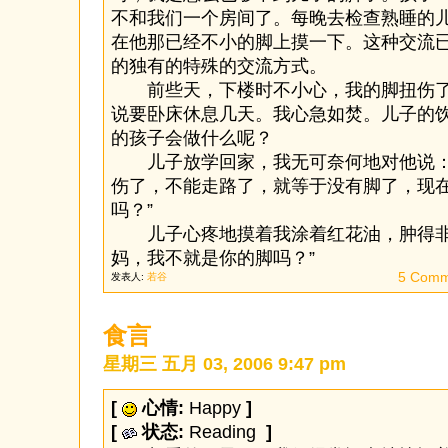
不和我们一个房间了。每晚去检查熟睡的
在他那已经不小的脚上摸一下。这种交流
的独有的特殊的交流方式。
前些天，下楼时不小心，我的脚扭伤了
说要卧床休息几天。我心急如焚。儿子的
的孩子会做什么呢？
儿子放学回家，我无可奈何地对他说：
伤了，不能走路了，就等于没有脚了，现
吗？”
儿子心疼地摸着我涂着红花油，肿得非
妈，我不就是你的脚吗？”
5 Comm
发表人:
若谷
食言
星期三 五月 03, 2006 9:47 pm
[
心情:
Happy
]
[
状态:
Reading
]