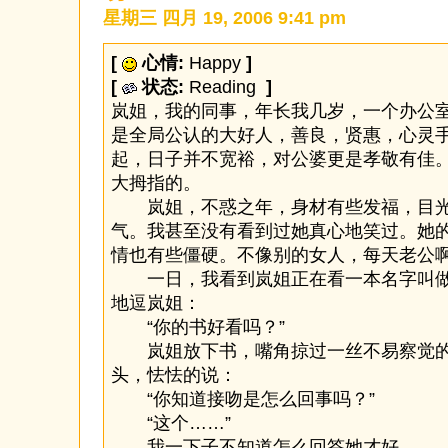
星期三 四月 19, 2006 9:41 pm
[
心情:
Happy
]
[
状态:
Reading
]
岚姐，我的同事，年长我几岁，一个办公
是全局公认的大好人，善良，贤惠，心灵
起，日子并不宽裕，对公婆更是孝敬有佳
大拇指的。
岚姐，不惑之年，身材有些发福，目光
气。我甚至没有看到过她真心地笑过。她
情也有些僵硬。不像别的女人，每天老公
一日，我看到岚姐正在看一本名字叫做
地逗岚姐：
“你的书好看吗？”
岚姐放下书，嘴角掠过一丝不易察觉的
头，怯怯的说：
“你知道接吻是怎么回事吗？”
“这个……”
我一下子不知道怎么回答她才好。