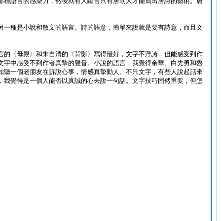
那種語言的感染力，然後就有人斷言只有唐朝人才能寫出唐詩的藝術。唐
另一種是小說和散文的語言。詩的語意，簡單來說就是要有詩意，而且文
。
言的〈母親〉和朱自清的〈背影〉寫得最好，文字不浮誇，但能感受到作
文字中感受不到作者真摯的聲音。小說的語言，我覺得余華、白先勇和魯
如聽一個老朋友在訴說心事，情感真摯動人。不只文字，有些人說起話來
，我覺得是一個人能否以真誠的心去說一句話。文字技巧固然重要，但怎