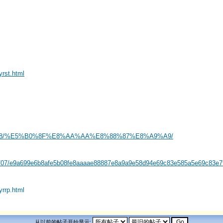
yrst.html
020/08/28/%E5%B0%8F%E8%AA%AA%E8%88%87%E8%A9%A9/
2023/07/e9a699e6b8afe5b08fe8aaaae88887e8a9a9e58d94e69c83e585a5e69c83e
yrrp.html
从以前的帖子开始显示: