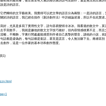
的藝術推到最高峯，後世甚至有人嘗試模仿唐詩語句去創作，還是無法寫出唐詩
者說是詩的語言。
有它們獨特的文字藝術美。我覺得可以把文學的語言分為兩類：一是詩的語言，
。關於詩的語言，我已經在拙作《新詩創作法》中詳細論述過，所以不在此贅述
易寫好，尤其是多寫了實用性文字，語句容易變得冷冰冰。我看過的散文中，莫
，左手寫散手」，我就是嫌他的散文文字技巧雖好，但內容情感積累不足，而且
白流暢，不雕飾，字裏行間處處能感受到作者自己真摯的聲音，讀他的小說，就
每句話都是虛偽的，每句話都是套話，甚至是謊言，令人無法聽下去。兩者區別
心去創作，這是一位作家的基本功和創作態度。
頁1)
yzzn.html
ype=1