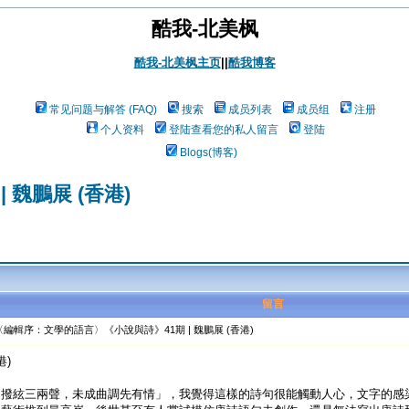
酷我-北美枫
酷我-北美枫主页
||
酷我博客
常见问题与解答 (FAQ)
搜索
成员列表
成员组
注册
个人资料
登陆查看您的私人留言
登陆
Blogs(博客)
魏鵬展 (香港)
留言
編輯序：文學的語言〉《小說與詩》41期 | 魏鵬展 (香港)
港)
軸撥絃三兩聲，未成曲調先有情」，我覺得這樣的詩句很能觸動人心，文字的感