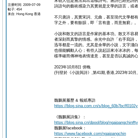
宋朝人也是無法寫出這樣詩句。唐詩已經把詩
注册时间: 2009-07-09
詩語句的藝術感染力其實就是文學的語言，或
帖子: 454
来自: Hong Kong 香港
不只唐詩，其實宋詞、元曲，甚至現代文學都
字之外，要有餘韻，即「言有盡，而意無窮」
小說和散文的語言是作家的基本功。散文不容
者深刻而真摯的情感。余光中自許「右手寫詩
迅等都是一流的。尤其是余華的小說，文字淺
也很能觸動人心；有些人說起話來冷冰冰的，
樣準確而傳神地表情達意，甚至是否以真誠的
2023年10月8日 傍晚
(刊登於《小說與詩》,第41期,香港,2023年10月,
魏鵬展履歷 & 報紙專訪
https://blog.sina.com.cn/s/blog_60b7bcff0102
《魏鵬展詩集》：
https://blog.sina.cn/dpool/blog/ngaipangchin#t
魏鵬展facebook：
https://www.facebook.com/ngaipangchin