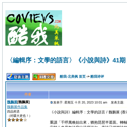
〈編輯序：文學的語言〉《小說與詩》41期 | 
酷我-北美枫 首页
->
酷我诗评
作者
魏鵬展
[魏鵬展]
发表于: 星期五 十月 20, 2023 10:01 am
发表主题: 〈
魏鵬展作品集
四品府丞
《小說與詩》編輯序：文學的語言 / 魏鵬展 (香
（封疆大吏也！）
重讀「千呼萬喚始出來，猶抱琵琶半遮面。轉