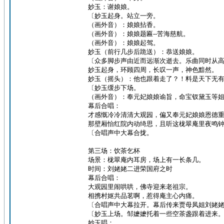
妙玉：谢娘娘。
〔妙玉起身。站立一旁。
（画外音）：娘娘拈香。
（画外音）：娘娘题匾--苦海慈航。
（画外音）：娘娘起驾。
妙玉（前行几步后跪送）：恭送娘娘。
〔众多脚步声由近而远渐次逝去。乐曲同时从
妙玉起身，环顾四周，长叹一声，神色黯然。
妙玉（摇头）：他也跟着走了？！料是天下无
〔妙玉缓步下场。
（画外音）：奉元妃娘娘谕旨，命宝钗黛玉等
幕后合唱：
才感慨冷冷清清大观园，偏又奉元妃娘娘恩德
那壁厢怡红院内动绮思，且听这栊翠庵里夜鸣
〔合唱声中大幕合拢。
第三场：饮茶乞杯
场景：栊翠庵内耳房，场上有一长条几。
时间：刘姥姥二进荣国府之时
幕后合唱：
大观园里闹哄哄，佛寺迎来老祖宗。
相携村妪共品茗啊，惹得庵主心内痛。
〔合唱声中大幕拉开。幕后传来贾母凤姐刘姥
〔妙玉上场。邹嬷嬷托着一些空茶盏跟着进来
妙玉唱：