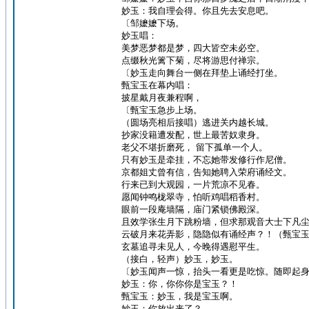
妙玉：我自理会得。你且先去安息吧。
〔邹嬷嬷下场。
妙玉唱：
美梦恶梦都是梦，四大皆空未必空。
点缀秋光篱下菊，尽将游思付禅宗。
〔妙玉走向舞台一侧在拜垫上诵经打坐。
甄宝玉在幕内唱：
披星戴月夜兼程啊，
〔甄宝玉急步上场。
（圆场亮相后接唱）逃进关内越长城。
抄家没籍遭发配，世上最苦奴隶身。
老父不堪折磨死， 留下孤单一个人。
只有妙玉是牵挂，不忘她带发修行作尼僧。
京都姐丈曾有信，告知她聘入荣府诵经文。
行来已到大观园，一片荒凉不见春。
愿闻钟鸣栊翠寺，怕听鸡唱稻香村。
眼前一段庵墙隔，庙门紧锁佛殿深。
且效学张生月下跳粉墙，但求那观音大士下凡
云破月来花弄影，隐隐似有诵经声？！（甄宝
玄墓追寻未见人，今晚得遇慰平生。
（接白，轻声）妙玉，妙玉。
〔妙玉闻声一惊，抬头一看更是吃惊。随即起
妙玉：你，你你你是宝玉？！
甄宝玉：妙玉，我是宝玉啊。
妙玉：你放出来了？