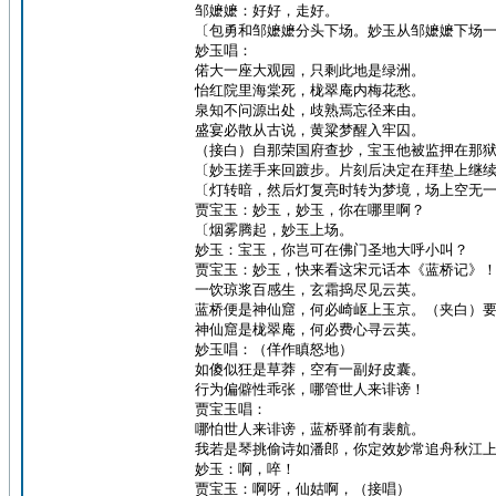
邹嬷嬷：好好，走好。
〔包勇和邹嬷嬷分头下场。妙玉从邹嬷嬷下场
妙玉唱：
偌大一座大观园，只剩此地是绿洲。
怡红院里海棠死，栊翠庵内梅花愁。
泉知不问源出处，歧熟焉忘径来由。
盛宴必散从古说，黄粱梦醒入牢囚。
（接白）自那荣国府查抄，宝玉他被监押在那
〔妙玉搓手来回踱步。片刻后决定在拜垫上继
〔灯转暗，然后灯复亮时转为梦境，场上空无
贾宝玉：妙玉，妙玉，你在哪里啊？
〔烟雾腾起，妙玉上场。
妙玉：宝玉，你岂可在佛门圣地大呼小叫？
贾宝玉：妙玉，快来看这宋元话本《蓝桥记》
一饮琼浆百感生，玄霜捣尽见云英。
蓝桥便是神仙窟，何必崎岖上玉京。（夹白）
神仙窟是栊翠庵，何必费心寻云英。
妙玉唱：（佯作瞋怒地）
如傻似狂是草莽，空有一副好皮囊。
行为偏僻性乖张，哪管世人来诽谤！
贾宝玉唱：
哪怕世人来诽谤，蓝桥驿前有裴航。
我若是琴挑偷诗如潘郎，你定效妙常追舟秋江
妙玉：啊，啐！
贾宝玉：啊呀，仙姑啊，（接唱）