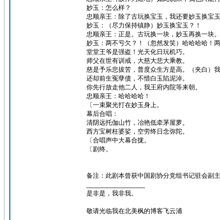
妙玉：怎么样？
忠顺亲王：除了古玩换宝玉，我还要妙玉换宝
妙玉：（尽力保持镇静）妙玉换宝玉？！
忠顺亲王：正是。古玩换一块，妙玉再换一块
妙玉：两不亏欠？！（忽然发笑）哈哈哈哈！
堂堂王爷是强盗！光天化日玩机巧。
师父在世有训戒，大慈大悲大乘教。
慈是予乐悲拔苦，普度众生方是高。（夹白）
还却前生冤孽债，不惜白玉陷泥淖。
你先行放走他二人，我王府内院等来朝。
忠顺亲王：哈哈哈哈！
〔一束聚光打在妙玉身上。
幕后合唱：
清阴远托伽山竹，冶艳低牵茅屋萝。
西方宝树枉婆娑，空劳终日念弥陀。
〔合唱声中大幕合拢。
〔剧终。
备注：此剧本曾获中国剧协分党组书记驻会副
_________________
是非是，我非我。
敬请光临我在北美枫的博客飞云浦