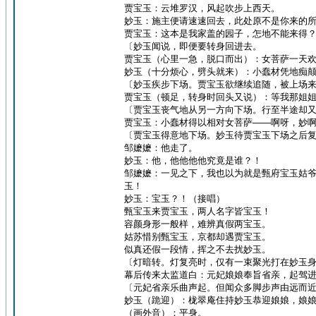
贾宝玉：云堆罗汉，风起吹步上西天。
妙玉：施主便请速速回去，此处原不是你来的
贾宝玉：这本是我家盖的园子，怎地不能来得
〔妙玉闻说，即便要转身回进去。
贾宝玉（心里一急，脱口而出）：女菩萨一天
妙玉（十分烦心，劈头就来）：小蠢材凭地痴
〔妙玉疾步下场。贾宝玉欲继续追随，被上场
贾宝玉（顿足，转身时回头又说）：等我那姐
〔贾宝玉丧气地从另一方向下场。行至半途却
贾宝玉：小蠢材得以相对女菩萨——啊呀，妙
〔贾宝玉得意地下场。妙玉待贾宝玉下场之后
邹嬷嬷：他走了。
妙玉：他，他他他他究竟是谁？！
邹嬷嬷：一见之下，我也以为就是甄府宝玉姑
玉！
妙玉：宝玉？！（接唱）
甄宝玉来贾宝玉，两人名字皆宝玉！
容颜身形一般样，难辨真假两宝玉。
姑苏惜别甄宝玉，京都却遇贾宝玉。
似真还假一段情，挥之不去扰妙玉。
〔灯暗转。灯复亮时，仅有一束聚光打在妙玉
幕后传来太监道白：元妃娘娘奉旨省亲，起驾
〔元妃省亲乐曲声起。但闻众多脚步声由远而
妙玉（跪迎）：栊翠庵住持妙玉恭迎娘娘，娘
（画外音）：平身。