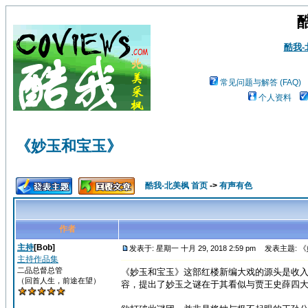
酷我
常见问题与解答 (FAQ)
个人资料
《妙玉和宝玉》
酷我-北美枫 首页
->
有声有色
作者
主持
[Bob]
发表于: 星期一 十月 29, 2018 2:59 pm
发表主题: 
主持作品集
二品总督总管
《妙玉和宝玉》这部红楼新编大戏的源头是收
（回首人生，前途在望）
容，提出了妙玉之谜在于其看似与贾王史薛四