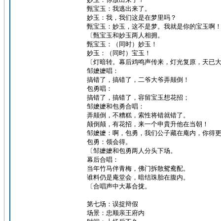
甄宝玉：我逃出来了。
妙玉：我，我们这是在梦里吗？
甄宝玉：妙玉，这不是梦。我就是你的宝玉啊
〔甄宝玉和妙玉两人相拥。
甄宝玉：（同时）妙玉！
妙玉：（同时）宝玉！
〔灯暗转。幕后鸡鸣声传来，灯光复原，天已
邹嬷嬷唱：
搞错了，搞错了，二爷大爷弄颠倒！
包勇唱：
搞错了，搞错了，容留宝玉想花招；
邹嬷嬷和包勇合唱：
弄颠倒，不糟糕，索性将错就错了。
颠倒颠，有花招，来一个申貴升他在当朝！
邹嬷嬷：啊，包勇，我们公子藏在庵内，你得
包勇：领会得。
〔邹嬷嬷和包勇两人分头下场。
幕后合唱：
当年竹马伴青梅，佛门拆散鸳鸯配。
谁料仍是庵堂会，暗结珠胎在腹内。
〔合唱声中大幕合拢。
第七场：误捉辩假
场景：忠顺亲王府内