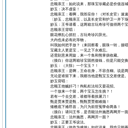
忠顺亲王：如此说来，那珠宝珍藏必是价值连
妙玉：决不虚妄！
忠顺亲王：着啊，我答应你！（对长史官）速
〔妙玉，忠顺亲王，以及长史官和护卫一并下
妙玉：王爷请看，这两箱古玩奇珍可值得两个
忠顺亲王背唱：
眼花缭乱心抓狂，古玩奇珍闪异光。
大内也未必有此等物，
叫我如何把手放？（来回察看，眼珠一转，接
宝藏主人更是宝，一见之下永难忘。
还需刻意来周旋，来一个鱼和熊掌俱收藏。
（接白）你这两箱珍宝固然值钱，但是只能交
妙玉：（大惊）一个宝玉？！
忠顺亲王：是啊，王命在身，不容含糊。说是
无论是谁留下来，我都当他是甄宝玉交差便是
妙玉背唱：
忠顺王他贼奸刁！徇私枉法却又耍花招。
一个放来一个留，两个宝玉怎生挑？！
若有一个去交差，谁都等着挨屠刀！
甄是贾来贾是甄，甄甄贾贾都难抛！
矮檐底下难昂首，为只为前世冤孽命两条！
（接白）请问王爷，是否能法外施恩再网开一
忠顺亲王：法外施恩，再网开一面？
妙玉：正要王爷设法。
忠顺亲王（故作为难地）如此说来，我也只能