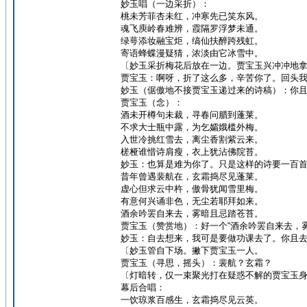
妙玉唱（一边采折）：
桃未芳菲杏未红，冲寒先已笑东风。
魂飞庾岭春难辨，霞隔罗浮梦未通。
绿萼添妆融宝炬，缟仙扶醉跨残虹。
寄语蜂蝶漫疑猜，浓淡由它冰雪中。
〔妙玉采折梅花后放在一边。贾宝玉兴冲冲地
贾宝玉：啊呀，折了这么多，辛苦你了。回头
妙玉（倨傲地不接贾宝玉递过来的诗稿）：你
贾宝玉（念）：
酒未开樽句未裁，寻春问腊到蓬莱。
不求大士瓶中露，为乞孀娥槛外梅。
入世冷挑红雪去，离尘香割紫云来。
槎桠谁惜诗肩瘦，衣上犹沾佛院苔。
妙玉：也算是难为你了。只是这样的诗要一百
昔年曾遇裴航在，玄霜捣尽见蓬莱。
虚心但求云中杵，傲骨犹闻雪里梅。
有意何兴诵非色，无尘若耶拜如来。
酒余吟罢自来去，雾暗且忌踏苍苔。
贾宝玉（赞赏地）：好一个“酒余吟罢自来去，
妙玉：自去想来，我可是要做功课去了。你且
〔妙玉管自下场。撇下贾宝玉一人。
贾宝玉（寻思，摇头）：裴航？玄霜？
〔灯暗转，仅一束聚光打在疑惑不解的贾宝玉
幕后合唱：
一饮琼浆百感生，玄霜捣尽见云英。