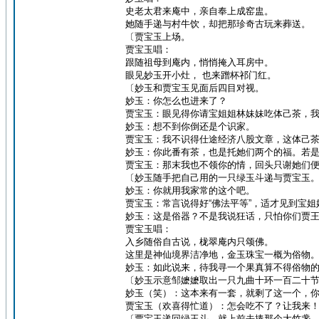
史老太君来庵中，亲自奉上成窑盅。
她随手递与村牛饮，却把那珍奇古玩来葬送。
〔贾宝玉上场。
贾宝玉唱：
跟随祖母到庵内，悄悄掩入耳房中。
眼见妙玉开小灶， 也来蹭杯祁门红。
〔妙玉和贾宝玉见面后四目对视。
妙玉：你怎么也进来了？
贾宝玉：眼见得你请宝姐姐林妹妹吃体己茶，
妙玉：想不到你倒还是个识家。
贾宝玉：我不识得仕途经济八股文章，这体己
妙玉：你此番有茶，也是托她们两个的福。若
贾宝玉：那末我也不领你的情，回头只谢她们
〔妙玉随手把自己用的一只绿玉斗递与贾宝玉
妙玉：你就用我家常的这个吧。
贾宝玉：常言说得好“佛法平等”，适才见到宝
妙玉：这是俗器？不是我说狂话，只怕你们贾
贾宝玉唱：
入乡随俗自古说，栊翠庵内只颂佛。
这里是神仙境界洁净地，金玉珠宝一概为俗物
妙玉：如此说来，待我寻一个果真算不得俗物
〔妙玉示意邹嬷嬷取出一只九曲十环一百二十
妙玉（笑）：这本来有一套，就剩了这一个，
贾宝玉（欢喜得忙道）：怎会吃不了？让我来
〔贾宝玉递回绿玉斗，就上前去捧那个大竹盏