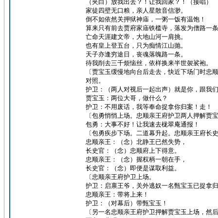
（夹白）放我出去？！让我回家？！（接唱）
家徒四壁无口粮，亲人星散音信渺。
倒不如依然关押狱神庙，一粥一饭有温饱！
算来只有前去贾府家庙铁槛寺，落发为僧路一
亡命天涯建文帝，大地山河一肩挑。
也有皇上登五台，只为痴情江山抛。
天子亦逢穷途日，丧魂落魄路一条。
待我削去三千烦恼丝，依样换来半世袈裟袍。
〔贾宝玉缓慢地向台后走去，快近下场门时忠
对照。
护卫：（两人对视后一起出声）就是你，跟我
贾宝玉：两位大哥，做什么？
护卫：不用废话，我等奉命捉拿你归案！走！
〔包勇悄悄上场。忠顺亲王府护卫两人押解贾
包勇：大事不好！让我速去栊翠庵通报！
〔包勇疾步下场。二道幕升起。忠顺亲王府长
忠顺亲王：（念）北静王已然失势，
长史官：（念）忠顺府上下得意。
忠顺亲王：（念）握权柄一朝在手，
长史官：（念）即便是谋取利益。
〔忠顺亲王府护卫上场。
护卫：启禀王爷，关外逃奴一名甄宝玉已捉拿
忠顺亲王：带将上来！
护卫：（对幕后）带甄宝玉！
〔另一名忠顺亲王府护卫押解贾宝玉上场，然