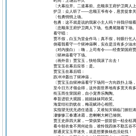
时间：上场后不久
〔大幕拉开。二道幕前。忠顺亲王府护卫两人
护卫：众人听了——忠顺王爷有令，悬赏捉拿
〔包勇悄悄上场。
包勇：这不就是说的我家小主人吗？待我仔细
〔忠顺亲王府护卫两人下场。包勇尾随着下场
看守唱：
贾不假，白玉为堂金作马；真不假，转眼行乞
倒霉我看守一个狱神庙啊，实在是没有多少油
（对内接白）：嗨，上司有令——经查荣国府
〔狱神庙看守下场。
（画外音）贾宝玉，快给我滚了出去！
贾宝玉在幕后应答：是。
贾宝玉在幕后唱：
跌冲冲轰出了狱神庙，
〔贾宝玉自狱神庙看守下场同一方向跌扑上场
至今日方才领会得，这外面世界地有多宽天有
衔玉而生荣国府，自小宠养乐陶陶。
奉旨进驻大观园，姐姐妹妹同欢笑。
海棠结社韵犹在，梅花赋诗心相照。
实指望无忧无虑任逍遥，又谁知灾祸临门掀狂
凄惨惨三春遭冰霜，忽喇喇大树已倾倒。
贾王史薛四大家，一荣俱荣一损皆损一枯全枯
看今朝衣食不周何处告，谁怜我四体不勤五谷
那通灵宝玉早迷失，就是想要换钱也没处找！