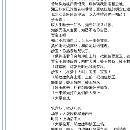
苦绛珠她魂归离恨天，病神瑛我泪洒相思地。
湘云妹妹已沦落花街巷陌，宝钗姐姐总叨念仕
似水女儿纷纷落泥涂，叹人生唯余你一知己！
妙玉唱：
叹人生唯余一知己，知己知彼常相依。
知彼无能来变更，知己不若你自己。
贾宝玉唱：
知己不若我自己，百无一用是亦非。
莫如削去烦恼丝，和尚尼姑结连理。
妙玉：你越发地胡说了。
〔狱神庙看守突然冲出上前一把抓住贾宝玉，
贾宝玉频频回首，同时大叫：妙玉救我，妙玉
〔灯暗转。灯复亮时已脱离梦境。
妙玉：（在梦中大叫）宝玉，宝玉！
〔邹嬷嬷急奔上场。上前一把抱住妙玉。
邹嬷嬷：妙玉醒醒！妙玉醒来！
〔妙玉醒来，扑在邹嬷嬷怀里痛哭。
〔一束聚光打在她们两人身上。
〔大幕合拢。
第六场：错认巧合
场景：大观园栊翠庵内外
时间：上场后不久
〔大幕拉开。邹嬷嬷和妙玉上场。
邹嬷嬷：妙玉，自你那日梦魇之后，日渐消瘦