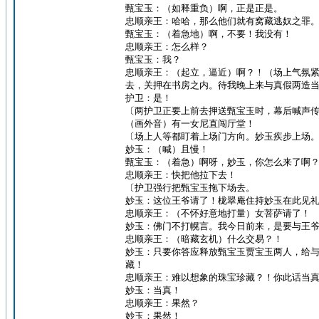
甄宝玉：（如释重负）啊，正是正是。
忠顺亲王：哈哈，那么他们就有窝藏逃奴之罪
甄宝玉：（着急地）啊，不要！我没有！
忠顺亲王：怎么样？
甄宝玉：我？
忠顺亲王：（起立，逼近）啊？！（场上气氛
去，关押在书房之内。待我晚上来与真假两造
护卫：是！
〔两护卫正要上前去押送甄宝玉时，幕后喊声
（画外音）有一女尼直闯厅堂！
〔场上人等都盯着上场门方向。妙玉疾步上场
妙玉：（喊）且慢！
甄宝玉：（着急）啊呀，妙玉，你怎么来了啊
忠顺亲王：快把他拉下去！
〔护卫强行把甄宝玉拖下场去。
妙玉：这位王爷请了！栊翠庵住持妙玉在此见
忠顺亲王：（不怀好意地打量）女菩萨请了！
妙玉：佛门不打幌言。我今日前来，是要与王
忠顺亲王：（暗藏玄机）什么交易？！
妙玉：只要你答应释放甄宝玉贾宝玉两人，给
藏！
忠顺亲王：难以想象的珠宝珍藏？！你此话当
妙玉：当真！
忠顺亲王：果然？
妙玉：果然！