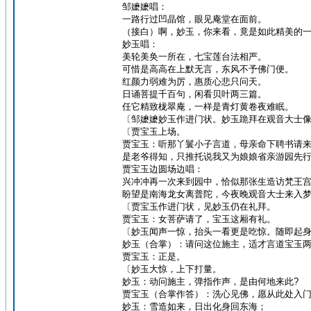
邹嬷嬷唱：
一路行过凹晶馆，眼见庵堂在面前。
（接白）啊，妙玉，你来看，竟是如此精美的
妙玉唱：
美轮美奂一所在，七宝莲台法相严。
可惜是高高在上默无言，东风不予佛门便。
红颜力弱难为厉，惠质心悲只问天。
日诵菩提千百句，闲看贝叶两三篇。
任它精致栊翠庵，一样是青灯黄卷夜难眠。
〔邹嬷嬷妙玉作进门状。妙玉跪拜在观音大士
〔贾宝玉上场。
贾宝玉：听那丫鬟小子言道，母亲命下聘书请
是老爷得知，只推托说我又为娘娘省亲游园先
贾宝玉边圆场边唱：
兴冲冲再一次来到园中，恰似那张生造访梵王
盼望是南海龙女离普陀，今夜晚观音大士来入
〔贾宝玉作进门状，见妙玉仍在礼拜。
贾宝玉：女菩萨请了，宝玉这厢有礼。
〔妙玉闻声一惊，抬头一看更是吃惊。随即起
妙玉（合掌）：请问这位施主，适才言道宝玉
贾宝玉：正是。
〔妙玉大惊，上下打量。
妙玉：动问施主，弹指作声，是由何地来此?
贾宝玉（合掌作答）：洗心见佛，愿从此处入
妙玉：雪造如来，日出化身回东海；