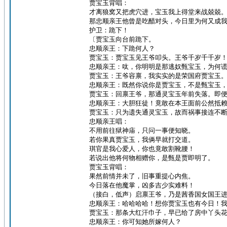
贾宝玉背唱：
才离狼窝又把虎穴进，宝玉我上得堂来战兢兢
那忠顺亲王他曾是吃醋对头，今日里为何又成
护卫：跪下！
〔贾宝玉向台前跪下。
忠顺亲王：下跪何人？
贾宝玉：贾宝玉见王爷叩头。王爷千岁千千岁
忠顺亲王：呔，你明明是那逃奴甄宝玉，为何
贾宝玉：王爷容禀，我实实的是荣国府贾宝玉
忠顺亲王：既然你说你是贾宝玉，不是甄宝玉
贾宝玉：回禀王爷，那通灵宝玉年前失落。即
忠顺亲王：大胆狂徒！竟敢在本王面前公然抵
贾宝玉：只为遗失通灵宝玉，故而祸事接连不
忠顺亲王唱：
不用前往狱神庙，只问一事便知晓。
若你果真贾宝玉，我俩早就打交道。
琪官是我心爱人，你也竟敢割靴腰！
若说出他将何物相赠你，是甄是贾即明了。
贾宝玉背唱：
果然前情并未了，旧事重提心内焦。
今日落在他魔掌，凶多吉少实难料！
（接白，低声）启禀王爷，乃是茜香国女国王
忠顺亲王：哈哈哈哈！想你贾宝玉也有今日！
贾宝玉：那条大红汗巾子，早已给了房中丫头
忠顺亲王：你可知她所嫁何人？