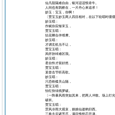
仙凡阻隔难自由，银河迢迢恨牵牛。
人间也有鹊桥在，一片丹心来追求！
妙玉：宝玉，你啊！
〔贾宝玉妙玉两人四目相对，在以下轮唱时缓
妙玉唱：
作赋你应惭宋玉，
贾宝玉唱：
拈花卿合伴维摩。
妙玉唱：
才调玄机当不让，
贾宝玉唱：
风怀孙绰难区我。
妙玉唱：
君自怜才留好然，
贾宝玉唱：
某曾击节听高歌。
妙玉唱：
只恐铁槛关山隔，
贾宝玉唱：
怡红快绿残梦破。
〔一阵暴风雨突如其来，把两人冲散。场上灯
破袄。
贾宝玉唱：
罡风冷雨大观哀，娘娘仙逝鹤归西。
三春去后诸芳尽，满目憔悴忍悲凄。