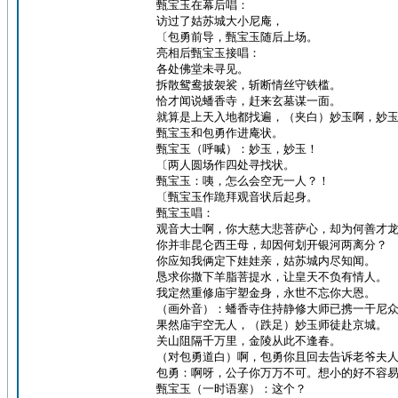
甄宝玉在幕后唱：
访过了姑苏城大小尼庵，
〔包勇前导，甄宝玉随后上场。
亮相后甄宝玉接唱：
各处佛堂未寻见。
拆散鸳鸯披袈裟，斩断情丝守铁槛。
恰才闻说蟠香寺，赶来玄墓谋一面。
就算是上天入地都找遍，（夹白）妙玉啊，妙
甄宝玉和包勇作进庵状。
甄宝玉（呼喊）：妙玉，妙玉！
〔两人圆场作四处寻找状。
甄宝玉：咦，怎么会空无一人？！
〔甄宝玉作跪拜观音状后起身。
甄宝玉唱：
观音大士啊，你大慈大悲菩萨心，却为何善才
你并非昆仑西王母，却因何划开银河两离分？
你应知我俩定下娃娃亲，姑苏城内尽知闻。
恳求你撒下羊脂菩提水，让皇天不负有情人。
我定然重修庙宇塑金身，永世不忘你大恩。
（画外音）：蟠香寺住持静修大师已携一干尼
果然庙宇空无人，（跌足）妙玉师徒赴京城。
关山阻隔千万里，金陵从此不逢春。
（对包勇道白）啊，包勇你且回去告诉老爷夫
包勇：啊呀，公子你万万不可。想小的好不容
甄宝玉（一时语塞）：这个？