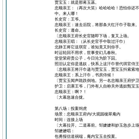
贾宝玉：就是那蒋玉菡。
忠顺亲王：（再次大笑）哈哈哈哈！恐怕你还
中。来人哪！
长史官：王爷。
忠顺亲王：速去后院，将那条大红汗巾子取来
长史官：遵命。
〔忠顺亲王府长史官随即下场，复又上场。
忠顺亲王唱：（从长史官手中取过汗巾）
北静王将它送琪官，谁知竟又到你手。
时运轮回不用求，世事变幻几春秋。
堂堂荣府贵公子，今日沦为阶下囚。
照旧认定你是逃奴，快系上这汗巾替代琪官侍
〔忠顺亲王将汗巾递与贾宝玉，贾宝玉抖索索
忠顺亲王：系上汗巾，书房侍候！
〔贾宝玉闻声跪跌倒地。另一名忠顺亲王府护
护卫：启禀王爷，门外有人自称关外逃奴甄宝
忠顺亲王：啊？！
〔大幕急速合拢。
第八场：投案饲虎
场景：忠顺亲王府内/大观园栊翠庵内
时间：连接上场
〔大幕拉开。二道幕前。邹嬷嬷和妙玉急步上
邹嬷嬷唱：
包勇报信道祸端，庵内宝玉去投案。