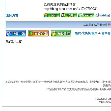
也请关注我的新浪博客
http://blog.sina.com.cn/u/1740799031
返回页首
从以前的帖子开始显示
酷我-北美枫 首页
->
有声有
第
1
页/共
1
页
本论坛欢迎广大文学爱好者不拘一格地发表创作和评论.凡在网站发表的作品，即视为向《北美枫》丛
我电子
作品版权归原作者.文责自负.作品的观点与<酷我-北美枫>网
Powered by
ph
phpBB 简