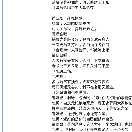
蓝桥便是神仙窟，何必崎岖上玉京。
〔幕后合唱声中大幕合拢。
第五场：落魄惊梦
场景：大观园栊翠庵内
时间：深秋，贾府衰败之后
幕后合唱：
祸端先是起金陵，包勇又成荣府人。
三春去后诸芳尽，各自须寻各自门。
〔合唱声中大幕拉开。邹嬷嬷上场。
邹嬷嬷唱：
金陵甄家先查抄，合府上下灾难遭。
老爷公子齐发配，押往关外尚阳堡。
〔包勇上场。
包勇唱：
多亏甄爷有预料，逐我荣府来投靠。
贾门再遇无妄灾，我不在名册又脱逃。
〔邹嬷嬷和包勇见面。
邹嬷嬷：啊呀，包勇啊，我让你去打听的事情
包勇：自从元妃娘娘死后，贾王史薛四大家族
押在狱神庙内。只因为他俩人一个是女流之辈
邹嬷嬷：还好还好，总还有希望。
包勇：还好的是你们自己能供养自己！
邹嬷嬷：是啊是啊，这偌大的一个大观园，也
包勇：邹嬷嬷，我们都是甄府老人，不必客气