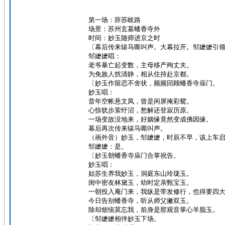
第一场：辞苏岐路
场景：苏州玄墓蟠香寺外
时间：妙玉随师进京之时
〔幕后传来辕马嘶叫声。大幕拉开。邹嬷嬷引
邹嬷嬷唱：
老爷暴亡起变数，主母移产殉丈夫。
为免族人扰清静，相从住持赴京都。
〔妙玉作留恋不舍状，频频回顾蟠香寺庙门。
妙玉唱：
昔年空帐悬文凤，曾是闲屏掩彩鸳。
心惊犹步萦纡沼，愁解还登寂历原。
一场变故没地来，好姻缘竟然变成佛因缘。
幕后再次传来辕马嘶叫声。
（画外音）妙玉，邹嬷嬷，时辰不早，该上车
邹嬷嬷：是。
〔妙玉朝蟠香寺庙门合掌祝告。
妙玉唱：
姑苏生养我妙玉，洞庭东山玲珑玉。
闺中密友林黛玉，幼时定亲甄宝玉。
一朝投入庵门来，我纵是带发修行，也得要四
今日告别蟠香寺，听从师父撇双玉。
除却烦恼莫忘我，前身是那观音掌心羊脂玉。
〔邹嬷嬷相伴妙玉下场。