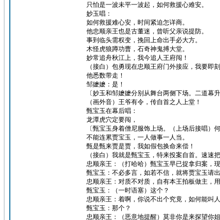
只怕是一波未平一波起，如何救援心难安。
妙玉唱：
如何救援难心安，时间紧迫怎详商。
他忠顺亲王也是古董迷，曾听父亲说提防。
事到临头需权变，挽回上命出手必大方。
木怪虎狼蹲功曹，石奇神鬼搏大堂。
妙常追舟秋江上，我今追人王府闯！
（接白）包勇现在忠顺王府门外接应，我要即
他悉数带走！
邹嬷嬷：是！
〔妙玉和邹嬷嬷分别从舞台两侧下场。二道幕
（画外音）王爷有令，传自首之人上堂！
甄宝玉在幕后唱：
龙潭虎穴定要闯，
〔甄宝玉身着僧尼服饰上场。（上场后接唱）
不能连累贾宝玉，一人做事一人当。
甄是甄来贾是贾，我如假包换命来偿！
（接白）我就是甄宝玉，特来投案自首。速速
忠顺亲王：（打哈哈）甄宝玉早已捉拿归案，
甄宝玉：不必多言，如若不信，就将贾宝玉请
忠顺亲王：对质不对质，自有本王拍板做主，
甄宝玉：（一时语塞）这个？
忠顺亲王：着啊，你说不出个究竟，如何能叫
甄宝玉：那个？
忠顺亲王：（恶意地提醒）莫非你是来探望你