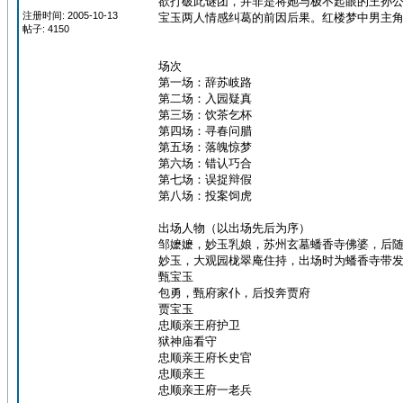
欲打破此谜团，并非是将她与极不起眼的王孙
注册时间: 2005-10-13
宝玉两人情感纠葛的前因后果。红楼梦中男主
帖子: 4150
场次
第一场：辞苏岐路
第二场：入园疑真
第三场：饮茶乞杯
第四场：寻春问腊
第五场：落魄惊梦
第六场：错认巧合
第七场：误捉辩假
第八场：投案饲虎
出场人物（以出场先后为序）
邹嬷嬷，妙玉乳娘，苏州玄墓蟠香寺佛婆，后
妙玉，大观园栊翠庵住持，出场时为蟠香寺带
甄宝玉
包勇，甄府家仆，后投奔贾府
贾宝玉
忠顺亲王府护卫
狱神庙看守
忠顺亲王府长史官
忠顺亲王
忠顺亲王府一老兵