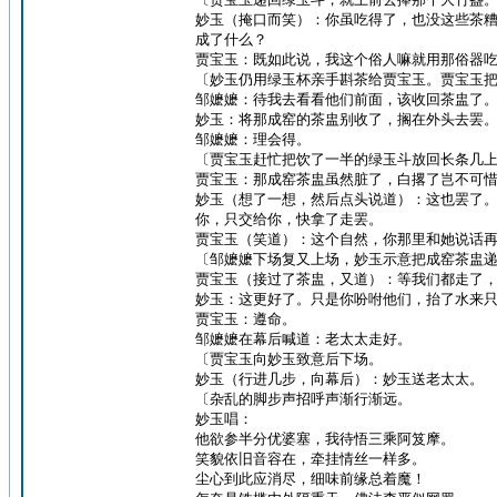
妙玉（掩口而笑）：你虽吃得了，也没这些茶糟
成了什么？
贾宝玉：既如此说，我这个俗人嘛就用那俗器
〔妙玉仍用绿玉杯亲手斟茶给贾宝玉。贾宝玉
邹嬷嬷：待我去看看他们前面，该收回茶盅了
妙玉：将那成窑的茶盅别收了，搁在外头去罢
邹嬷嬷：理会得。
〔贾宝玉赶忙把饮了一半的绿玉斗放回长条几
贾宝玉：那成窑茶盅虽然脏了，白撂了岂不可
妙玉（想了一想，然后点头说道）：这也罢了
你，只交给你，快拿了走罢。
贾宝玉（笑道）：这个自然，你那里和她说话
〔邹嬷嬷下场复又上场，妙玉示意把成窑茶盅
贾宝玉（接过了茶盅，又道）：等我们都走了
妙玉：这更好了。只是你吩咐他们，抬了水来
贾宝玉：遵命。
邹嬷嬷在幕后喊道：老太太走好。
〔贾宝玉向妙玉致意后下场。
妙玉（行进几步，向幕后）：妙玉送老太太。
〔杂乱的脚步声招呼声渐行渐远。
妙玉唱：
他欲参半分优婆塞，我待悟三乘阿笈摩。
笑貌依旧音容在，牵挂情丝一样多。
尘心到此应消尽，细味前缘总着魔！