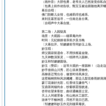
（画外音）大胆包勇，老爷夫人已然发觉你私
〔包勇上前作劝告状。甄宝玉被迫跟随他离开
幕后合唱：
佛门割断儿女情，也难羁绾也难系。
来到玄墓苦追寻，一任南北各分离。
〔合唱声中大幕合拢。
第二场：入园疑真
场景：大观园——栊翠庵内外
时间：元妃娘娘省亲前夕及当晚
〔大幕拉开。邹嬷嬷前导同妙玉上场。
妙玉唱：
师父圆寂留遗命，不用扶柩返金陵。
九天神数演算灵，一纸聘书入园林。
妙玉和邹嬷嬷圆场。
妙玉（赞叹）：这等大观的一座园林！（边走
妙手借得山川秀，匠心添来景物奇。
高柳喜迁莺出谷，修篁时待凤来仪。
这壁厢桐剪秋风凉飕飕，那边儿梨花春雨娇滴
蓼汀花溆好光彩，红香绿玉嫌俗气！
宝鼎茶闲烟尚余，纱窗棋罢指犹迷。
杏帘在望来客饮，曲径通幽居士宜。
天上人间诸景备，衔山抱水工园艺。
游来宁不畅神思，浑然不觉日已西。
〔邹嬷嬷和妙玉作见到栊翠庵状。