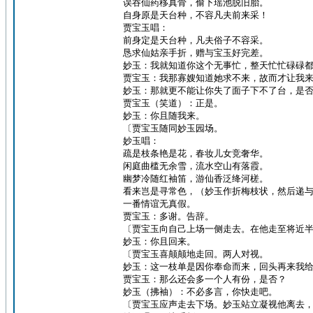
误吞仙药移真骨，偷下瑶池脱旧胎。
自身原是天台种，不容凡夫前来采！
贾宝玉唱：
前身定是天台种，凡夫俗子不容采。
恳求仙姑亲手折，赠与宝玉好完差。
妙玉：我就知道你这个无事忙，整天忙忙碌碌
贾宝玉：我那寡嫂知道她求不来，故而才让我
妙玉：那就更不能让你失了面子下不了台，是
贾宝玉（笑道）：正是。
妙玉：你且随我来。
〔贾宝玉随同妙玉园场。
妙玉唱：
疏是枝条艳是花，春妆儿女竞奢华。
闲庭曲槛无余雪，流水空山有落霞。
幽梦冷随红袖笛，游仙香泛绛河槎。
看来岂是寻常色，（妙玉作折梅枝状，然后递
一番情谊无真假。
贾宝玉：多谢。告辞。
〔贾宝玉向自己上场一侧走去。在他走至将近
妙玉：你且回来。
〔贾宝玉喜颠颠地走回。两人对视。
妙玉：这一枝单是因你奉命而来，回头再来我
贾宝玉：那么还会多一个人有份，是否？
妙玉（拂袖）：不必多言，你快走吧。
〔贾宝玉应声走去下场。妙玉站立凝视他离去