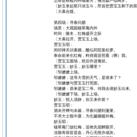
怎奈是铁槛内外隔重天，佛法森严似网罗。
〔妙玉拿起那只绿玉斗，昂首把贾宝玉剩下的
〔大幕合拢。
第四场：寻春问腊
场景：大观园栊翠庵内外
时间：隆冬，红梅盛开之际
〔大幕拉开。贾宝玉上场。
贾宝玉唱：
闲叩禅关访素娥，醮坛药院复松萝。
奉命前来乞红梅，料得观音照看（啊）我。
〔贾宝玉圆场，然后作进庵状。
贾宝玉：妙玉，妙玉哪里？
〔邹嬷嬷上场。
邹嬷嬷：这等大雪的天气，是谁来了？
〔邹嬷嬷与贾宝玉打照面。
邹嬷嬷：原来是宝二爷。待我去请妙玉出来。
〔邹嬷嬷下场。妙玉上场。
妙玉：扰人清静，你又来作甚？
贾宝玉唱：
酒未开樽句未裁，寻春问腊到蓬莱。
不求大士瓶中露，为乞孀娥槛外梅。
妙玉唱：
栊翠庵门放红梅，逞艳先迎醉眼开。
冻脸有痕皆是血，丹心无恨亦成灰。