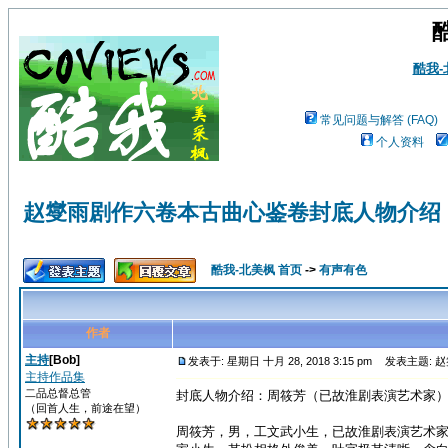
酷我
常见问题与解答 (FAQ)
个人资料
赵燮雨剧作六卷本古曲心鉴卷封底人物介绍
酷我-北美枫 首页
->
有声有色
作者
主持
[Bob]
发表于: 星期日 十月 28, 2018 3:15 pm
发表主题: 
主持作品集
二品总督总管
封底人物介绍：周筱芳（已故淮剧表演艺术家
（回首人生，前途在望）
周筱芳，男，工文武小生，已故淮剧表演艺术家