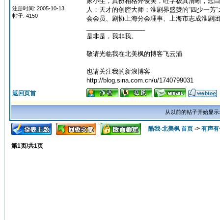
家小生，其扮相格外俊美，吐字极其清晰，念
注册时间: 2005-10-13
人；天才的创腔大师；淮剧界盛赞的“四少一芳”
帖子: 4150
会会员、剧协上海分会理事、上海市志成淮剧
_________________
是非是，我非我。
敬请光临我在北美枫的博客飞云浦
也请关注我的新浪博客
http://blog.sina.com.cn/u/1740799031
返回页首
从以前的帖子开始显示
酷我-北美枫 首页
->
有声有
第
1
页/共
1
页