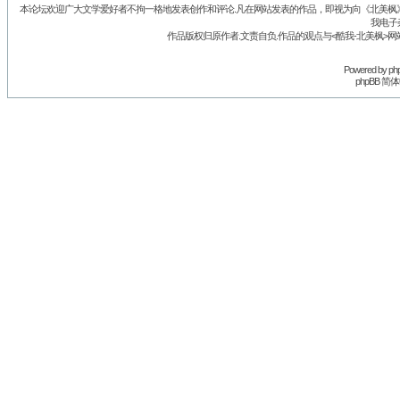
本论坛欢迎广大文学爱好者不拘一格地发表创作和评论.凡在网站发表的作品，即视为向《北美枫》丛
我电子
作品版权归原作者.文责自负.作品的观点与<酷我-北美枫>网
Powered by
ph
phpBB 简