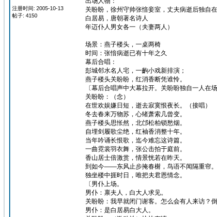
出场人物：
注册时间: 2005-10-13
关盼盼，徐州守帅张愔妾室，丈夫病逝后独自
帖子: 4150
白居易，唐朝著名诗人
年迈仆人男女各一（夫妻两人）
场景：燕子楼头，一桌两椅
时间：张愔病逝已有十年之久
幕后合唱：
彭城邻水名人宅，一齣小戏新排演；
燕子楼头关盼盼，红消香断凭谁怜。
〔幕后合唱声中大幕拉开。关盼盼独自一人在
关盼盼：（念）
在世欢娱嫌日短，逝去寂寞恨夜长。（接唱）
冬去春来万物苏，心绪萧索几曾变。
燕子楼头思怅然，北邙松柏锁愁烟。
自埋剑履歌尘绝，红袖香消整十年。
当年吟诵长恨歌，迄今难忘这诗篇。
一曲霓裳羽衣舞，张公击拍于庭前。
香山居士倍激赏，情景恍若在昨天。
到如今——东风止步掩春榭，鸟语不闻隔重帘
独坐楼中捱时日，唯把夫君恩情念。
〔男仆上场。
男仆：禀夫人，白大人求见。
关盼盼：我早就闭门谢客。怎么会有人来访？
男仆：是白居易白大人。