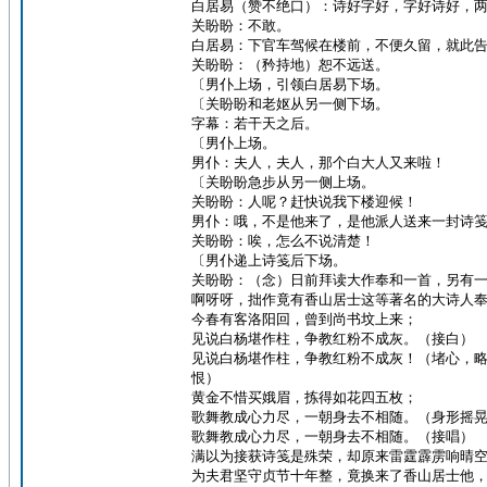
白居易（赞不绝口）：诗好字好，字好诗好，
关盼盼：不敢。
白居易：下官车驾候在楼前，不便久留，就此
关盼盼：（矜持地）恕不远送。
〔男仆上场，引领白居易下场。
〔关盼盼和老妪从另一侧下场。
字幕：若干天之后。
〔男仆上场。
男仆：夫人，夫人，那个白大人又来啦！
〔关盼盼急步从另一侧上场。
关盼盼：人呢？赶快说我下楼迎候！
男仆：哦，不是他来了，是他派人送来一封诗
关盼盼：唉，怎么不说清楚！
〔男仆递上诗笺后下场。
关盼盼：（念）日前拜读大作奉和一首，另有
啊呀呀，拙作竟有香山居士这等著名的大诗人
今春有客洛阳回，曾到尚书坟上来；
见说白杨堪作柱，争教红粉不成灰。（接白）
见说白杨堪作柱，争教红粉不成灰！（堵心，
恨）
黄金不惜买娥眉，拣得如花四五枚；
歌舞教成心力尽，一朝身去不相随。（身形摇
歌舞教成心力尽，一朝身去不相随。（接唱）
满以为接获诗笺是殊荣，却原来雷霆霹雳响晴
为夫君坚守贞节十年整，竟换来了香山居士他