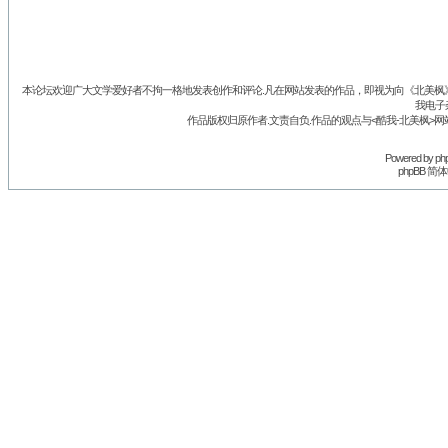
本论坛欢迎广大文学爱好者不拘一格地发表创作和评论.凡在网站发表的作品，即视为向《北美枫》丛
我电子
作品版权归原作者.文责自负.作品的观点与<酷我-北美枫>网
Powered by
ph
phpBB 简