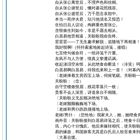
自从张公离世后，不理声色和丝桐。
自从张公谢世后，懒对菱花照残容。
自从张公逝世后，万千思念哀怨中。
本当一死伴夫君，玷污他清名又惶恐！
生怕日后人议论，殉葬重色害张公。
含恨偷生到如今，非是不愿去相从。
白居易他苦相逼，关盼盼我命告终。
罢罢罢——了无生趣求解脱，追随地下再相逢
我好恨啊!（抖抖索索地捡起诗笺，接唱）
七言绝句催命符，一纸诗笺千斤重。
东风不与人方便，情真义挚遭讥讽。
收起涕泪空余恨，从此绝食命断送！（冷笑）
白居易啊白居易，待我也来和上一首！（对幕
〔老妪捧着文房四宝上场，伺候笔砚。关盼盼
关盼盼：（念）
自守空楼敛恨眉，残花零落只一枚；
贵客不会人深意，讶道泉台不相随。
〔关盼盼义无反顾决绝地下场。
〔老妪颤颤巍巍地下场。
〔老妪和男仆跌跌撞撞地上场。
老妪/男仆：（悲怆地）我家夫人，她，她绝食
画外音：关盼盼接到白居易诗笺之后，绝食十
讯，内心十分愧疚。他后来辗转相托，使关盼
易的缘故，韩国旅客尤其是白氏后人纷至沓来
〔大幕合拢。