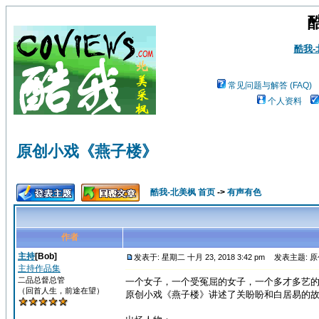
酷我
常见问题与解答 (FAQ)
个人资料
原创小戏《燕子楼》
酷我-北美枫 首页
->
有声有色
作者
主持
[Bob]
发表于: 星期二 十月 23, 2018 3:42 pm
发表主题: 
主持作品集
二品总督总管
一个女子，一个受冤屈的女子，一个多才多艺
（回首人生，前途在望）
原创小戏《燕子楼》讲述了关盼盼和白居易的