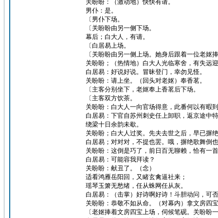
关盼盼：（激动地）快快有请。
男仆：是。
〔男仆下场。
〔关盼盼由另一侧下场。
幕后；白大人，有请。
〔白居易上场。
〔关盼盼由另一侧上场。她身后跟着一位老妪
关盼盼；（热情地）白大人光临寒舍，有失远
白居易：好说好说。冒昧登门，幸勿见怪。
关盼盼：请上坐。（回头对老妪）奉香茗。
〔主客分别坐下，老妪奉上香茗后下场。
〔主客双方饮茶。
关盼盼：白大人一向官场得意，此番何以有暇
白居易：下官自苏州刺史任上卸职，返京途中
绕梁十日余韵未歇。
关盼盼；白大人过奖。先夫去世之后，早已摒
白居易；对对对，不提也罢。哦，摒绝歌舞倒
关盼盼：这倒是巧了，前日百无聊赖，恰有一
白居易：可能容我拜读？
关盼盼：献丑了。（念）
适看鸿雁岳阳回，又睹玄禽逼社来；
瑶琴玉箫无愁绪，任从蛛网任从灰。
白居易：（击掌）好诗啊好诗！斗胆动问，可
关盼盼：恭敬不如从命。（对幕内）拿文房四
〔老妪捧着文房四宝上场，伺候笔砚。关盼盼