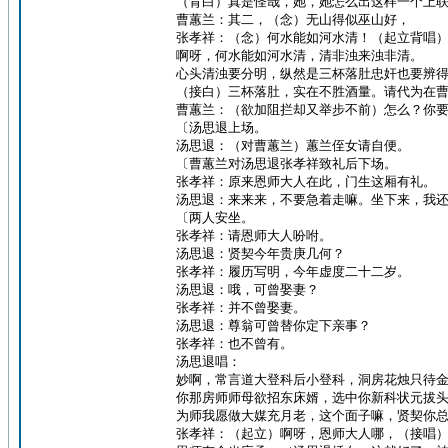
（背白）真是怪哉，她，她怎么出这样一个上
曹蕙兰：其二，（念）无山得似巫山好，
张孝祥：（念）何水能如河水清！（起立背唱
啊呀，何水能如河水清，清非浊来浊非清。
心头清浊要分明，纵然是三杯落肚忠奸也要辨
（接白）三杯落肚，实在不胜酒量。请代为在
曹蕙兰：（欲加阻拦却又举步不前）怎么？你
〔汤思退上场。
汤思退：（对曹蕙兰）蕙兰侄女请自便。
〔曹蕙兰对汤思退张孝祥致礼后下场。
张孝祥：原来恩师大人在此，门生这厢有礼。
汤思退：来来来，不要急着走嘛。坐下来，我
〔两人安坐。
张孝祥：请恩师大人吩咐。
汤思退：贤契今年贵庚几何？
张孝祥：履历写明，今年虚度二十二岁。
汤思退：哦，可曾娶妻？
张孝祥：并不曾娶妻。
汤思退：尊翁可曾替你定下亲事？
张孝祥：也不曾有。
汤思退唱：
妙啊，常言道大登科后小登科，洞房花烛只待
你那房师师母欲招东床婿，选中你新科状元拔
为师我愿做大媒充月老，这个面子嘛，贤契你
张孝祥：（起立）啊呀，恩师大人哪，（接唱