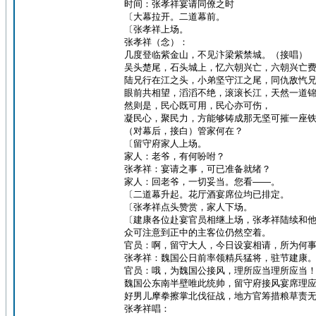
时间：张孝祥宴请同僚之时
〔大幕拉开。二道幕前。
〔张孝祥上场。
张孝祥（念）：
几度登临紫金山，不见汴梁紫禁城。（接唱）
吴头楚尾，石头城上，忆六朝兴亡，六朝兴亡
陆兄行在江之头，小弟坚守江之尾，同仇敌忾
眼前共相望，滔滔不绝，滚滚长江，天然一道
然则是，民心既可用，民心亦可伤，
凝民心，聚民力，方能够铸成那无坚可摧一座
（对幕后，接白）管家何在？
〔留守府家人上场。
家人：老爷，有何吩咐？
张孝祥：宴请之事，可已准备就绪？
家人：回老爷，一切妥当。您看——。
〔二道幕升起。花厅酒宴席位均已排定。
〔张孝祥点头赞赏，家人下场。
〔建康各位赴宴官员相继上场，张孝祥陆续和
众可注意到正中的主客位仍然空着。
官员：啊，留守大人，今日设宴相请，所为何
张孝祥：魏国公日前率领精兵猛将，驻节建康
官员：哦，为魏国公接风，理所应当理所应当
魏国公东南半壁唯此统帅，留守府接风宴席理
好男儿摩拳擦掌北伐征战，地方官筹措粮草责
张孝祥唱：