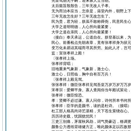
先皇驾崩无子嗣，迎来寡人立当朝。
太后懿旨殷殷告，三年无改人子孝。
无为而治本应当，怎奈是，庙堂内外，朝野上
三年无改怎生好？三年无改怎生了。
民为贵，君为轻，朕虽不敢称舜尧，民意民生
大学之道明明德，人心所向最紧要，
大学之道在亲民，人心所向最紧要！
（接白）奉天承运，公道自在。朕登基以来，
民心。前番检点先朝表章，竟有张孝祥身为状
变万化未易诘其端而寻其所穷。如此人才，岂
监：宣张孝祥上殿！
〔张孝祥上场。
张孝祥背唱；
旧地重来气象新，气象新，激士心。
激士心，日照临，胸中自有百万兵！
〔张孝祥上殿见驾。
张张孝祥：微臣张孝祥见驾吾皇万岁万岁万万
宋孝宗：爱卿平身。寡人查阅你当年殿试策论
张孝祥：微臣惶恐。
孝：贤卿不必过谦。寡人问你，诗何所本书何
张孝祥：臣学的是颜书，读的是杜诗。（接唱
杜工部人格高尚诗艺湛精，天下苍生萦绕在心
历历诗史载，忧国犹忧民！
三吏三别痛，茅屋秋风劲，词气势豪迈，格调
颜鲁公力透纸背雄健方正，唯此颜体足以匹敌