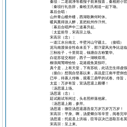
秦埙：二老就净等着报子前来报喜，秦相府小
〔秦埙行礼告辞，秦桧王氏相送一起下场。
幕后合唱：
山外青山楼外楼，西湖歌舞何时休。
暖风熏得游人醉，直把杭州作汴州。
〔幕后合唱声中二道幕升起。
〔太监前导，宋高宗上场。
宋高宗（念）：
一道江水分南北，半壁河山守疆土。（接唱）
泥马南渡保全性命未丢下，那汴梁风光争比这
三秋桂子，十里荷花，钱塘自古称繁华。
白堤苏堤交相好，西子一湖映双塔。
柳浪闻莺啼恰恰，花港观鱼莫惊吓。
真个是，上有天堂，下有苏杭，此话怎生得虚
（接白）想我自登基以来，虽说是江南半壁倒
已毕，待寡人传唤，观看三鼎甲的试卷。传旨
太监：万岁有旨，宣汤思退上殿哪！
〔汤思退上场。
汤思退（念）：
廷试殿试等闲过，头名照样落他家。
〔汤思退上殿，参拜。
汤思退：微臣汤思退愿吾皇万岁万岁万万岁！
宋高宗：平身。啊，汤爱卿尔等辛苦，阅卷完
汤思退：托庇圣上洪福，臣等议决已选取百名
宋高宗：呈上来。