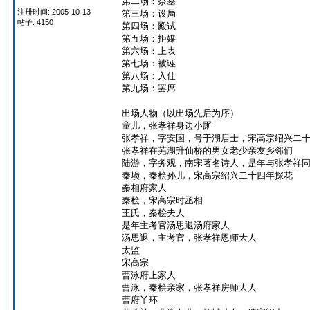
第二场：祭墓
注册时间: 2005-10-13
第三场：设局
帖子: 4150
第四场：殿试
第五场：拒媒
第六场：上表
第七场：被诬
第八场：入仕
第九场：罢席
出场人物（以出场先后为序）
童儿，张孝祥身边小厮
张孝祥，字安国，号于湖居士，宋高宗绍兴二
张孝祥在芜湖升仙桥的男女老少亲友乡邻们
陆游，字务观，南宋著名诗人，是年与张孝祥
秦埙，秦桧孙儿，宋高宗绍兴二十四年探花
秦相府家人
秦桧，宋高宗时丞相
王氏，秦桧夫人
是年主考官汤思退汤府家人
汤思退，主考官，张孝祥恩师大人
太监
宋高宗
曹泳府上家人
曹泳，秦桧亲家，张孝祥房师大人
曹府丫环