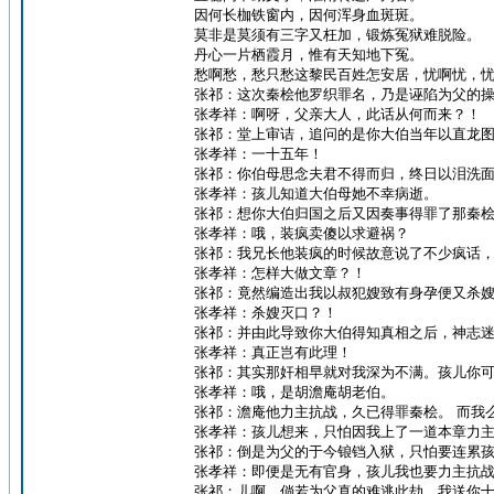
因何长枷铁窗内，因何浑身血斑斑。
莫非是莫须有三字又枉加，锻炼冤狱难脱险。
丹心一片栖霞月，惟有天知地下冤。
愁啊愁，愁只愁这黎民百姓怎安居，忧啊忧，
张祁：这次秦桧他罗织罪名，乃是诬陷为父的
张孝祥：啊呀，父亲大人，此话从何而来？！
张祁：堂上审诘，追问的是你大伯当年以直龙
张孝祥：一十五年！
张祁：你伯母思念夫君不得而归，终日以泪洗
张孝祥：孩儿知道大伯母她不幸病逝。
张祁：想你大伯归国之后又因奏事得罪了那秦
张孝祥：哦，装疯卖傻以求避祸？
张祁：我兄长他装疯的时候故意说了不少疯话
张孝祥：怎样大做文章？！
张祁：竟然编造出我以叔犯嫂致有身孕便又杀
张孝祥：杀嫂灭口？！
张祁：并由此导致你大伯得知真相之后，神志
张孝祥：真正岂有此理！
张祁：其实那奸相早就对我深为不满。孩儿你
张孝祥：哦，是胡澹庵胡老伯。
张祁：澹庵他力主抗战，久已得罪秦桧。 而我
张孝祥：孩儿想来，只怕因我上了一道本章力
张祁：倒是为父的于今锒铛入狱，只怕要连累
张孝祥：即便是无有官身，孩儿我也要力主抗
张祁：儿啊，倘若为父真的难逃此劫，我送你