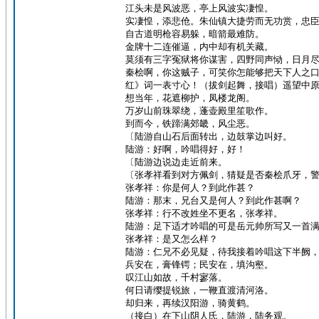
江头未是风波恶，亭上风波实凄惶。
实凄惶，添悲伧。朱仙镇大捷劳而无功赏，忠
自古道明枪容易躲，暗箭最难防。
金牌十二连催逼，内中却有机关藏。
莫须有三字冤狱将你谋害，四野同声恸，日月
秦桧啊，你这贼子，可笑你怎能够把天下人之
红》词一表寸心！（拔剑起舞，接唱）遥望中
想当年，花遮柳护，凤楼龙阁。
万岁山前珠翠绕，蓬壶殿里笙歌作。
到而今，铁蹄满郊畿，风尘恶。
〔陆游自山石后面转出，边鼓掌边叫好。
陆游：好啊，吟唱得好，好！
〔陆游边说边走近前来。
〔张孝祥看到对方佩剑，猜疑是否秦桧爪牙，
张孝祥：你是何人？到此作甚？
陆游：那末，兄台又是何人？到此作甚啊？
张孝祥：行不改姓坐不更名，张孝祥。
陆游：足下适才吟唱的可是岳元帅所写又一首
张孝祥：是又怎么样？
陆游：仁兄不必见疑，待我接着吟唱这下半阙
兵安在，膏锋锷；民安在，填沟壑。
叹江山如故，千村寥落。
何日请缨提锐旅，一鞭直渡清河洛。
却归来，再续汉阳游，骑黄鹤。
（接白）在下山阴人氏，陆游，陆务观。