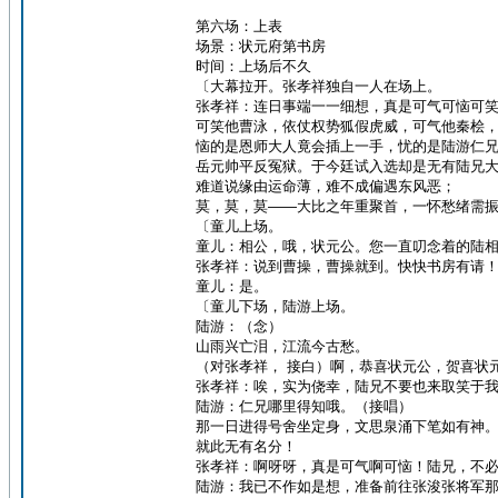
第六场：上表
场景：状元府第书房
时间：上场后不久
〔大幕拉开。张孝祥独自一人在场上。
张孝祥：连日事端一一细想，真是可气可恼可笑
可笑他曹泳，依仗权势狐假虎威，可气他秦桧
恼的是恩师大人竟会插上一手，忧的是陆游仁
岳元帅平反冤狱。于今廷试入选却是无有陆兄
难道说缘由运命薄，难不成偏遇东风恶；
莫，莫，莫——大比之年重聚首，一怀愁绪需
〔童儿上场。
童儿：相公，哦，状元公。您一直叨念着的陆
张孝祥：说到曹操，曹操就到。快快书房有请
童儿：是。
〔童儿下场，陆游上场。
陆游：（念）
山雨兴亡泪，江流今古愁。
（对张孝祥， 接白）啊，恭喜状元公，贺喜状
张孝祥：唉，实为侥幸，陆兄不要也来取笑于
陆游：仁兄哪里得知哦。（接唱）
那一日进得号舍坐定身，文思泉涌下笔如有神
就此无有名分！
张孝祥：啊呀呀，真是可气啊可恼！陆兄，不
陆游：我已不作如是想，准备前往张浚张将军