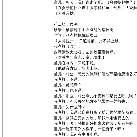
童儿：相公，我们该走了吧。（弯腰挑起担子
〔在乡亲们招呼声中张孝祥和童儿动身。大家
〔大幕合拢。
第二场：祭墓
场景：栖霞岭下山石凌乱的荒坟岗
时间：张孝祥抵杭后次日
〔大幕拉开， 二道幕前。张孝祥上场。
张孝祥（念）：
西湖景致无心赏，岳帅坟茔着意寻。
（对幕内）童儿，童儿快来！
童儿在幕内：来啦来啦。
〔他话音方落，急步上场。
童儿：相公，您要的佩剑和酒葫芦都给您准备
张孝祥：不是。
童儿：灵隐寺？
张孝祥：也不是。
童儿：那么，相公今儿个您到底是要去哪儿啊
张孝祥：今天去的地方不能带你一并前去。
童儿：为什么呀？
张孝祥：我是跟店家打听了岳元帅的坟茔所在
童儿：祭拜岳元帅的坟，那我一定也要去的！
张孝祥：唉，恐怕那奸相鹰犬在彼，多有危险
童儿一脸不高兴的样子，一扭身子：哼！
张孝祥：我还有事吩咐呢。