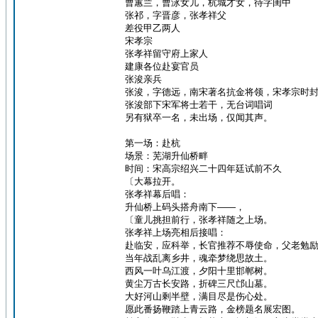
曹蕙兰，曹泳女儿，杭城才女，待字闺中
张祁，字晋彦，张孝祥父
差役甲乙两人
宋孝宗
张孝祥留守府上家人
建康各位赴宴官员
张浚亲兵
张浚，字德远，南宋著名抗金将领，宋孝宗时
张浚部下宋军将士若干，无台词唱词
另有狱卒一名，未出场，仅闻其声。
第一场：赴杭
场景：芜湖升仙桥畔
时间：宋高宗绍兴二十四年廷试前不久
〔大幕拉开。
张孝祥幕后唱：
升仙桥上码头搭舟南下——，
〔童儿挑担前行，张孝祥随之上场。
张孝祥上场亮相后接唱：
赴临安，应科举，长官推荐不辱使命，父老勉
当年战乱离乡井，魂牵梦绕思故土。
西风一叶乌江渡，夕阳十里邯郸树。
黄尘万古长安路，折碑三尺邙山墓。
大好河山剩半壁，满目尽是伤心处。
愿此番扬鞭踏上青云路，金榜题名展宏图。