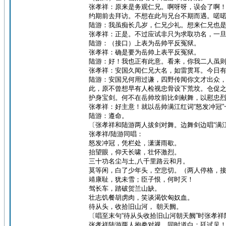
张孝祥：原来是务观仁兄。啊呀呀，误会了啊
约期前去拜访。不想在此与兄台不期而遇。喏
陆游：我虽痴长几岁，仁兄少礼。想来仁兄也
张孝祥：正是。不过应试非只为求取功名，一
陆游：（接口）上表为岳帅平反冤狱。
张孝祥：确是要为岳帅上表平反冤狱。
陆游：好！我也正有此意。看来，你我二人虽
张孝祥：安国久闻仁兄大名，如雷贯耳。今日
陆游：安国兄何用过谦，四野传闻你文才出众
此，原不曾想早有人检视忠骨设下荒坟。仓促
护身宝剑。何不在岳帅坟前比剑献舞，以慰忠
张孝祥：好主意！就以岳帅满江红词“怒发冲冠
陆游：遵命。
〔张孝祥和陆游两人拔剑对舞。边舞剑边唱“满江
张孝祥/陆游同唱：
怒发冲冠，凭栏处，潇潇雨歇。
抬望眼，仰天长啸，壮怀激烈。
三十功名尘与土,八千里路云和月。
莫等闲，白了少年头，空悲切。（两人停格，
靖康耻，犹未雪；臣子恨，何时灭！
驾长车，踏破贺兰山缺。
壮志饥餐胡虏肉，笑谈渴饮匈奴血。
待从头，收拾旧山河， 朝天阙。
〔唱至末句“待从头收拾旧山河朝天阙”时张孝
张孝祥陆游两人抱拳对视，同时道白：廷试见