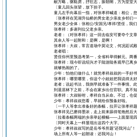
献方略，驱鞑虏，抒壮志，振朝纲，方为堂堂
〔童儿回头张望，放下担子。
童儿左手向幕后一指，对张孝祥喊道：相公，
〔张孝祥在芜湖升仙桥的男女老少亲友乡邻们
男女老少全体：张相公/安国兄/孝祥/贤侄，我
张孝祥：多谢列位父老乡亲。
老者：（对张孝祥）这一回去临安可要夺个文
其余人等一起附和：是啊，是啊！
张孝祥：大叔，常言道场中莫论文，何况廷试
老者唱：
贤侄你州里预选考第一，全省科举得解元。两
张孝祥：现今听说绍兴才子陆游陆务观早已离
就够热闹的了。
少年：怕他们做什么！就凭孝祥叔叔的一手好
张孝祥：哪里哪里，你这个小娃娃把我说得太
老者；说起书法，我倒早就准备下一件事情。
到退居林下之前，不会在家乡出任官职。真不
张孝祥：大叔吩咐，孝祥自当从命。不过，仓
少年：孝祥叔叔您看，早就给你预备好啦。
〔一干人等拿出准备好的条幅，拉开让张孝祥
张孝祥见已磨得墨浓，走上前来舔得笔饱然后
〔拉着条幅两端的乡亲举起横幅——上面显现
〔同时天幕上一样显现出这四个大字。
少年：孝祥叔叔写的是岳爷爷所题“还我河山”！
场上所有人等一起朗读：还我河山！