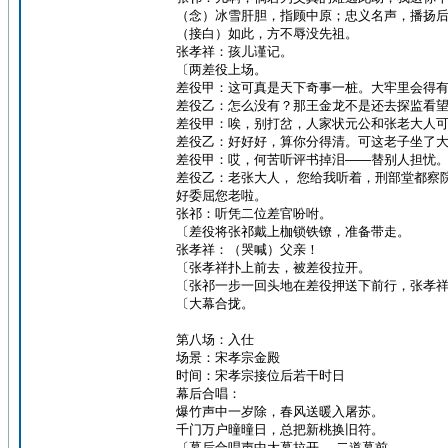
（念）冰雪肝胆，指顾中原；忠义名声，播扬
（接白）如此，方不辱没先祖。
张孝祥：孩儿谨记。
〔两差役上场。
差役甲：这可真是天下奇事一桩。大牢里会得
差役乙：怎么没有？那王金龙不是还去探监看
差役甲：唉，别打岔，人家状元公和张老大人
差役乙：好好好，算你分得清。可这老子坐了
差役甲：哎，何苦听评书掉泪——替别人担忧
差役乙：老张大人， 您给我听着，刑部堂都察
好委屈您老啦。
张祁：听凭二位差官吩咐。
〔差役将张祁戴上枷锁铁镣，准备带走。
张孝祥：（哭喊）父亲！
〔张孝祥扑上前去，被差役拉开。
〔张祁一步一回头地在差役押送下前行，张孝
〔大幕合拢。
第八场：入仕
场景：宋孝宗金殿
时间：宋孝宗接位后若干时日
幕后合唱：
爆竹声中一岁除，春风送暖入屠苏。
千门万户曈曈日，总把新桃换旧符。
〔幕后合唱声中大幕拉开， 二道幕前。