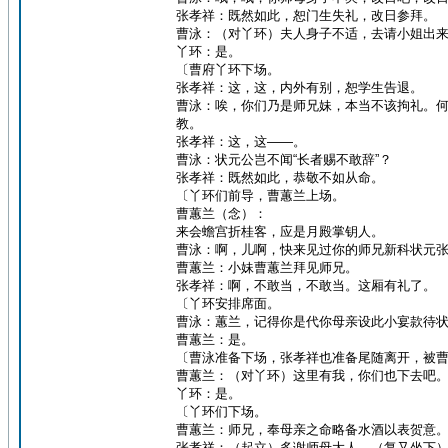
张孝祥：既然如此，恕门生失礼，改日参拜。
曹泳：（对丫环）夫人身子不适，去请小姐出
丫环：是。
〔曹府丫环下场。
张孝祥：这，这，内外有别，恕学生告退。
曹泳：唉，你们乃是师兄妹，本当不该拘礼。
教。
张孝祥：这，这——。
曹泳：状元公岂不闻“长者赐不敢辞”？
张孝祥：既然如此，恭敬不如从命。
〔丫环们前导，曹蕙兰上场。
曹蕙兰（念）：
来会蟾宫折桂客，应是月殿掌钥人。
曹泳：啊，儿啊，快来见过你的师兄新科状元
曹蕙兰：小妹曹蕙兰拜见师兄。
张孝祥：啊，不敢当，不敢当。这厢有礼了。
〔丫环安排席面。
曹泳：蕙兰，记得你是代你母亲设此小宴款待
曹蕙兰：是。
〔曹泳准备下场，张孝祥也准备尾随离开，被
曹蕙兰：（对丫环）这里有我，你们也下去吧
丫环：是。
〔丫环们下场。
曹蕙兰：师兄，奉母亲之命略备水酒以表贺意
张孝祥：（起立）多谢师母大人。（复又坐下