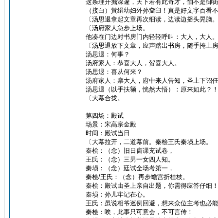
这条理开掘深邃，天下若有此奇才，怕不是御
（接白）黃绢幼妇外孙齏臼！真是好文字百看
〔汤思退拿起文章再次细读，边读边摇头晃脑
〔汤府家人急步上场。
他凑在门边对书房门内轻轻呼叫：大人，大人
〔汤思退放下文章，应声踏出书房，随手掩上
汤思退：何事？
汤府家人：恭喜大人，贺喜大人。
汤思退：喜从何来？
汤府家人：禀大人，府中来人告知，圣上下诏
汤思退（以手扶额，恍然大悟）：原来如此？
〔大幕合拢。
第四场：殿试
场景：宋高宗金殿
时间：殿试当日
〔大幕拉开，二道幕前。秦桧王氏秦埙上场。
秦桧：（念）旧日窗课充试卷，
王氏：（念）三男一女四人知。
秦埙：（念）廷试全场考第一，
秦桧/王氏：（念）再步蟾宫折桂枝。
秦桧：殿试由圣上亲自出题，你需得应答仔细
秦埙：孙儿牢记在心。
王氏：虽说相爷巡例回避，想来众位主考也必
秦桧：唉，此事只可意会，不可言传！