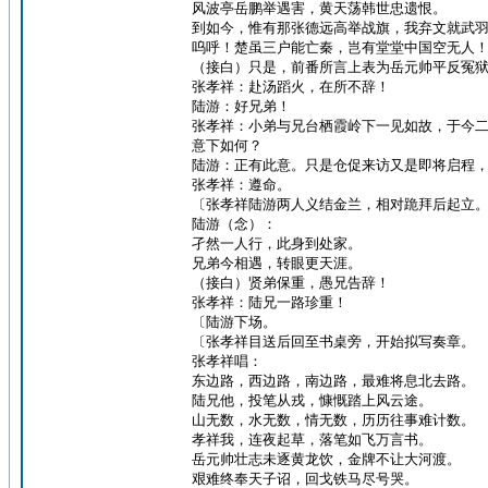
风波亭岳鹏举遇害，黄天荡韩世忠遗恨。
到如今，惟有那张德远高举战旗，我弃文就武
呜呼！楚虽三户能亡秦，岂有堂堂中国空无人
（接白）只是，前番所言上表为岳元帅平反冤
张孝祥：赴汤蹈火，在所不辞！
陆游：好兄弟！
张孝祥：小弟与兄台栖霞岭下一见如故，于今
意下如何？
陆游：正有此意。只是仓促来访又是即将启程
张孝祥：遵命。
〔张孝祥陆游两人义结金兰，相对跪拜后起立
陆游（念）：
孑然一人行，此身到处家。
兄弟今相遇，转眼更天涯。
（接白）贤弟保重，愚兄告辞！
张孝祥：陆兄一路珍重！
〔陆游下场。
〔张孝祥目送后回至书桌旁，开始拟写奏章。
张孝祥唱：
东边路，西边路，南边路，最难将息北去路。
陆兄他，投笔从戎，慷慨踏上风云途。
山无数，水无数，情无数，历历往事难计数。
孝祥我，连夜起草，落笔如飞万言书。
岳元帅壮志未逐黄龙饮，金牌不让大河渡。
艰难终奉天子诏，回戈铁马尽号哭。