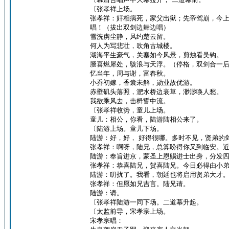
〔张孝祥上场。
张孝祥：奸相病死，家父出狱；先帝驾崩，今
唱！（拔出双剑边舞边唱）
雪洗虏尘静，风约楚云留。
何人为写悲壮，吹角古城楼。
湖海平生豪气，关塞如今风景，剪烛看吴钩。
謄喜燃犀处，骇浪与天浮。（停格，双剑合一
忆当年，周与谢，富春秋。
小乔初嫁，香囊未解，勋业故优游。
赤壁矶头落照，淝水桥边衰草，渺渺唤人愁。
我欲乘风去，击楫誓中流。
〔张孝祥收势，童儿上场。
童儿：相公，你看，陆游陆相公来了。
〔陆游上场。童儿下场。
陆游：好，好， 好得很哪。多时不见，贤弟的
张孝祥：啊呀，陆兄，总算盼得你又到临安。
陆游：奉旨进京，蒙圣上恩赐进士出身，分发
张孝祥：恭喜陆兄，贺喜陆兄。今日必得由小
陆游：叨扰了。我看，朝廷也将启用贤弟大才
张孝祥：但愿如兄吉言。陆兄请。
陆游：请。
〔张孝祥陆游一同下场。二道幕升起。
〔太监前导，宋孝宗上场。
宋孝宗唱：