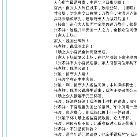
人心所向最是可贵，中原父老日夜期盼！
官员：自张大人到任以来，政绩斐然。（接唱
寸金堤，防水患交口称赞；万盈仓，浚漕运齐
兵马未动粮草先，建康府出大力做好后援！
（接白）留守大人加固寸金堤兴建万盈仓，都
张孝祥：这也并非安国一人之力，全赖众位同
〔家人上场。
家人：魏国公驾到！
张孝祥：说我等出迎！
〔场上大小官员全体离座出迎。
〔家人下场后复又上场，在他的引领下张浚率
〔张孝祥率大小官员迎接。家人引领两位亲兵
张孝祥：魏国公请！
张浚：留守大人请！
〔张浚坐在正中主客位。
张浚：啊，留守大人各位同僚，本帅操练将士
张孝祥：魏国公说哪里话来，我等正要敬国公
〔场上众人接连干完三杯酒。
张浚：好酒啊好酒！我等将士驻扎在建康，留
张孝祥：下官理当为国公爷接风。军中所需一
张浚：多谢费心，那我就代将士们一并致谢。
〔张浚举杯向场上各位官员致意。众人干杯。
张浚：列位有所不知，此番准备过江我还带来
张孝祥：不知是何利器？
张浚：是当年岳元帅遗物，他亲手题写的“还我河