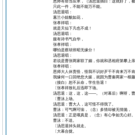
恩师有命当应承，（汤思退插白：这就好了，被
只此一件，不能不能万不能。
汤思退唱：
蕙兰小姐貌如花，
张孝祥唱：
就是天仙下凡也不成！
汤思退唱：
腹有诗书气自华，
张孝祥唱：
哪怕是蔡琰班昭无缘分！
汤思退唱：
若说是曹张两家联了姻，你就和丞相府第攀上
张孝祥唱：
恩师大人休责怪，怪我不识好歹千不肯来万不
我缘何一口回绝您大媒，就因为曹秦两家一根
（接白）恕不从命，学生告退！
〔张孝祥致礼后迅即下场。
汤思退：这，这，这——。（对幕后）啊呀，
〔曹泳上场。
汤思退：曹大人，这可怪不得我了。
曹泳：可气啊可恼，（念）多情却被无情抛，
汤思退：正是哦真是，（念）有心争如无心好
曹泳：不送。
〔汤思退掉头就走。
〔大幕合拢。