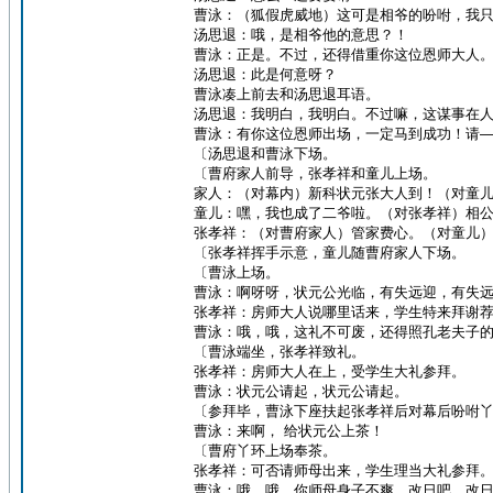
曹泳：（狐假虎威地）这可是相爷的吩咐，我
汤思退：哦，是相爷他的意思？！
曹泳：正是。不过，还得借重你这位恩师大人
汤思退：此是何意呀？
曹泳凑上前去和汤思退耳语。
汤思退：我明白，我明白。不过嘛，这谋事在
曹泳：有你这位恩师出场，一定马到成功！请
〔汤思退和曹泳下场。
〔曹府家人前导，张孝祥和童儿上场。
家人：（对幕内）新科状元张大人到！（对童
童儿：嘿，我也成了二爷啦。（对张孝祥）相
张孝祥：（对曹府家人）管家费心。（对童儿
〔张孝祥挥手示意，童儿随曹府家人下场。
〔曹泳上场。
曹泳：啊呀呀，状元公光临，有失远迎，有失
张孝祥：房师大人说哪里话来，学生特来拜谢
曹泳：哦，哦，这礼不可废，还得照孔老夫子
〔曹泳端坐，张孝祥致礼。
张孝祥：房师大人在上，受学生大礼参拜。
曹泳：状元公请起，状元公请起。
〔参拜毕，曹泳下座扶起张孝祥后对幕后吩咐
曹泳：来啊， 给状元公上茶！
〔曹府丫环上场奉茶。
张孝祥：可否请师母出来，学生理当大礼参拜
曹泳：哦，哦，你师母身子不爽，改日吧，改