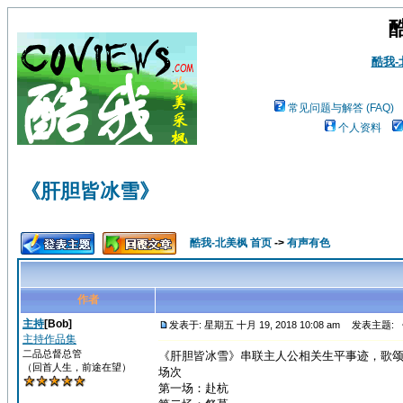
酷我
常见问题与解答 (FAQ)
个人资料
《肝胆皆冰雪》
酷我-北美枫 首页
->
有声有色
作者
主持
[Bob]
发表于: 星期五 十月 19, 2018 10:08 am
发表主题: 
主持作品集
二品总督总管
《肝胆皆冰雪》串联主人公相关生平事迹，歌
（回首人生，前途在望）
场次
第一场：赴杭