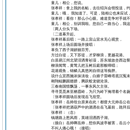
童儿：相公，您说。
张孝祥：拿上我的名帖，去往绍兴会馆投送，
童儿：哦， 我知道了。可是，陆相公也来应试
张孝祥：看你！那么小心眼。难道竞争对手就
童儿：相公，别训我啦。您自己一路当心，我
〔两人分头下场。
〔二道幕升起。
张孝祥幕后唱：一路上宜山宜水无心观赏，
张孝祥上场后圆场并接唱：
辜负了西子湖妍丽芬芳。
方过白堤，又下苏堤，才穿柳浪，更越花港。
白居易江州北望泪洒青衫湿，苏东坡故垒西边
柳浪闻莺，黄莺儿把玉树后庭那般啼唱；
花港观鱼，锦鳞儿真悠闲自得这等痴胖。
说什么宜西施浓抹淡妆，白娘子雷峰塔底沉冤
翱翔鲲鹏困翅膀，腾跃蛟龙锁沧浪。
三春南国惜飘荡，一事东风欠主张。
寻寻觅觅来至栖霞岭，为只为岭下掩埋着个名
〔张孝祥圆场后发现岳飞坟茔。
张孝祥：岳帅坟台原来在此！都督大元帅岳公
〔张孝祥把酒葫芦中的酒洒在岳飞墓前，跪拜
张孝祥：（念）
钱塘路上愁风雨，英雄泪洒西子湖。
（接白）岳帅啊岳帅，想你风波亭被害，岳云
不叫人痛心哦！（接唱）