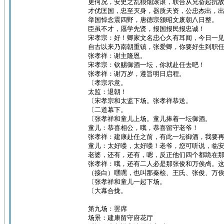
更何况，安史之乱狼烟滚滚，联合从兄奋起抗
才优匡国，忠至灭身，器质天资，公忠杰出，
举国悼念震四野，唐德宗颁昭文废朝八日整。
臣虽不才，愿学先贤，报国报民报忠诚！
宋孝宗：好！卿家文名忠心久有耳闻，今日一
自古以来乃南朝重镇，张爱卿，你要好生到职
张孝祥：谢主隆恩。
宋孝宗：钦赐御酒一坛，你就赴任去吧！
张孝祥：谢万岁，遵旨明日启程。
〔孝宗示意。
太监：退朝！
〔宋孝宗和太监下场。张孝祥恭送。
〔二道幕下。
〔张孝祥和童儿上场。童儿捧着一坛御酒。
童儿：恭喜相公，哦，恭喜留守老爷！
张孝祥：建康赴任之前，有此一坛御酒，我要
童儿：太好喽，太好喽！老爷，您可听说，临
老婆，还有，还有，嗯，反正他们四个都跪在
张孝祥：哦，还有二人必是那张俊和万俟卨。
（接白）嘿嘿，也叫那秦桧、王氏、张俊、万
〔张孝祥和童儿一起下场。
〔大幕合拢。
第九场：罢席
场景：建康留守府花厅