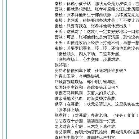
秦桧：休说小孩子话，那状元公是万岁钦点，
曹泳：那就另想别法。张孝祥原籍长江以北历
秦桧：张孝祥他出生于鄞西桃源，后移居芜湖足
秦埙：老阿爹，得快要想办法才是！可不要让
秦桧：只要有我在，张孝祥他就休想出头！
王氏：这就对了！这次可一定要好好地出一口
曹泳：可是，张祁他倒也是为官清廉，恐怕没
王氏：即便是政治上经济上打他不倒，再想一
秦桧：若要罗织罪名，哼，哼，还怕他真的没
〔秦桧领头，四人下场。二道幕升起。
〔张祁在场上，心力交瘁，步履艰难。
张祁唱：
竞功名恰便如车下坡，仕途艰险谁参破？
昨宵步玉堂，今朝遇惨祸。
汴城宫阙嵯峨远，邺中明月谁与歌。
负国奸臣主议和，奈此秦头压日何？
寒夜石马嘶风雨，东窗夫妇杀机多。
唯余满地苌弘血，时近黄昏泣薜萝。
狱卒（在幕后）：状元公请进来。这里头实在
〔张孝祥上场。
张孝祥：（对幕后）多谢老伯。（转身）爹爹
阴阴森森十步围，凄凄惶惶一灯残。
两犬对言入牢房，三木之下逃生难。
老父亲啊，你明州为官民推崇，两袖清风称洁
直秘阁中勤文字，淮南转运严判官。