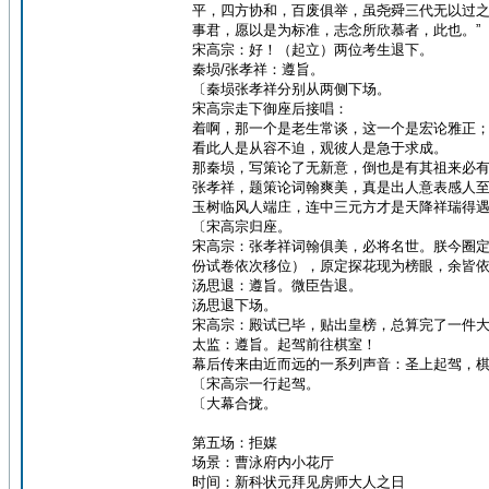
平，四方协和，百废俱举，虽尧舜三代无以过
事君，愿以是为标准，志念所欣慕者，此也。”
宋高宗：好！（起立）两位考生退下。
秦埙/张孝祥：遵旨。
〔秦埙张孝祥分别从两侧下场。
宋高宗走下御座后接唱：
着啊，那一个是老生常谈，这一个是宏论雅正
看此人是从容不迫，观彼人是急于求成。
那秦埙，写策论了无新意，倒也是有其祖来必
张孝祥，题策论词翰爽美，真是出人意表感人
玉树临风人端庄，连中三元方才是天降祥瑞得
〔宋高宗归座。
宋高宗：张孝祥词翰俱美，必将名世。朕今圈
份试卷依次移位），原定探花现为榜眼，余皆
汤思退：遵旨。微臣告退。
汤思退下场。
宋高宗：殿试已毕，贴出皇榜，总算完了一件
太监：遵旨。起驾前往棋室！
幕后传来由近而远的一系列声音：圣上起驾，
〔宋高宗一行起驾。
〔大幕合拢。
第五场：拒媒
场景：曹泳府内小花厅
时间：新科状元拜见房师大人之日