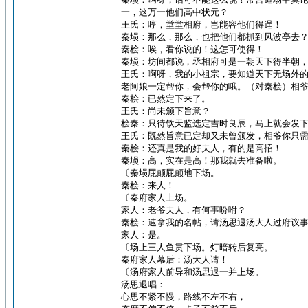
一，这万一他们高中状元？
王氏：哼，堂堂相府，岂能容他们得逞！
秦埙：那么，那么，也把他们都抓到风波亭去
秦桧：唉，看你说的！这怎可使得！
秦埙：坊间都说，丞相府可是一朝天下得半朝
王氏：啊呀，我的小祖宗，要知道天下无场外
老阿娘一定帮你，会帮你的哦。（对秦桧）相
秦桧：已然定下来了。
王氏：尚未颁下旨意？
桧秦：只待钦天监选定吉时良辰，马上就会发
王氏：既然旨意已定却又未曾颁发，相爷你只
秦桧：还真是我的好夫人，有的是高招！
秦埙：高，实在是高！那我就去准备啦。
〔秦埙屁颠屁颠地下场。
秦桧：来人！
〔秦府家人上场。
家人：老爷夫人，有何事吩咐？
秦桧：速拿我的名帖，请汤思退汤大人过府议
家人：是。
〔场上三人鱼贯下场。灯暗转后复亮。
秦府家人幕后：汤大人请！
〔汤府家人前导和汤思退一并上场。
汤思退唱：
心思不紧不慢，路线不左不右，