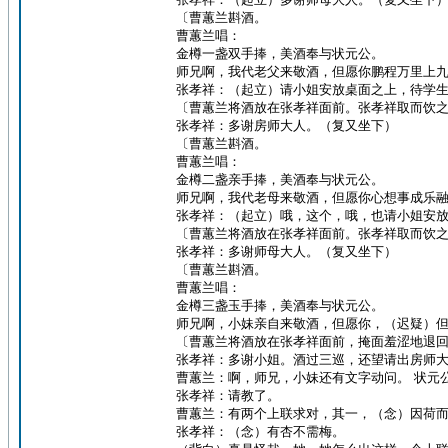
〔曹蕙兰斟酒。
曹蕙兰唱：
金樽一盏双手捧，美酒奉与状元公。
师兄啊，我代老父来敬酒，但愿你鹏程万里上
张孝祥：（起立）请小姐安放桌面之上，待学
〔曹蕙兰将酒放在张孝祥面前。张孝祥取而饮
张孝祥：多谢房师大人。（复又坐下）
〔曹蕙兰斟酒。
曹蕙兰唱：
金樽二盏亲手捧，美酒奉与状元公。
师兄啊，我代老母来敬酒，但愿你心想事成乐
张孝祥：（起立）哦，这个，哦，也请小姐安
〔曹蕙兰将酒放在张孝祥面前。张孝祥取而饮
张孝祥：多谢师母大人。（复又坐下）
〔曹蕙兰斟酒。
曹蕙兰唱：
金樽三盏玉手捧，美酒奉与状元公。
师兄啊，小妹亲自来敬酒，但愿你，（迟疑）
〔曹蕙兰将酒放在张孝祥面前，掩面羞涩地退
张孝祥：多谢小姐。酒过三巡，还望请出房师
曹蕙兰：啊，师兄，小妹还有文字动问。 状元
张孝祥：请教了。
曹蕙兰：有两个上联求对，其一，（念）因荷
张孝祥：（念）有杏不需梅。