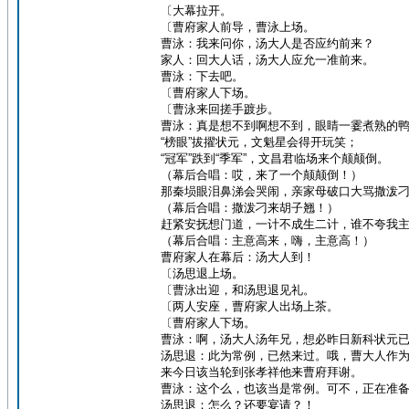
〔大幕拉开。
〔曹府家人前导，曹泳上场。
曹泳：我来问你，汤大人是否应约前来？
家人：回大人话，汤大人应允一准前来。
曹泳：下去吧。
〔曹府家人下场。
〔曹泳来回搓手踱步。
曹泳：真是想不到啊想不到，眼睛一霎煮熟的
“榜眼”拔擢状元，文魁星会得开玩笑；
“冠军”跌到“季军”，文昌君临场来个颠颠倒。
（幕后合唱：哎，来了一个颠颠倒！）
那秦埙眼泪鼻涕会哭闹，亲家母破口大骂撒泼
（幕后合唱：撒泼刁来胡子翘！）
赶紧安抚想门道，一计不成生二计，谁不夸我
（幕后合唱：主意高来，嗨，主意高！）
曹府家人在幕后：汤大人到！
〔汤思退上场。
〔曹泳出迎，和汤思退见礼。
〔两人安座，曹府家人出场上茶。
〔曹府家人下场。
曹泳：啊，汤大人汤年兄，想必昨日新科状元
汤思退：此为常例，已然来过。哦，曹大人作
来今日该当轮到张孝祥他来曹府拜谢。
曹泳：这个么，也该当是常例。可不，正在准
汤思退：怎么？还要宴请？！