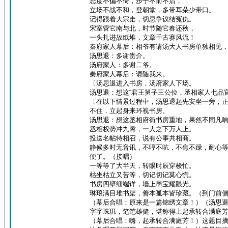
态度不偏不倚，步子不前不后，
立场不战不和，登朝堂，多带耳朵少带口。
记得跟着大宗走，切忌争议结冤仇。
宋室管它南与北，时节随它春还秋，
一头扎进故纸堆，文章千古赛风流！
秦府家人幕后：相爷有请汤大人书房单独相见
汤思退：多谢贵介。
汤府家人：多谢二爷。
秦府家人幕后：请随我来。
〔汤思退进入书房，汤府家人下场。
汤思退：想这“君王舅子三公位，丞相家人七品
〔在以下情景过程中，汤思退起先安坐一旁，
不住，立起身来环视书房。
汤思退：想这丞相府衙书房重地，果然不同凡
丞相权势冲九霄，一人之下万人上。
投送名帖特相召，说有公事共相商。
静候多时无音讯，不哼不吭，不焦不躁，耐心
便了。（接唱）
一等等了大半天，转眼时辰穿梭忙。
枯坐枯立又苦等，切记切记莫心慌。
书房四壁细端详，墙上墨宝耀眼光。
琳琅满目堆书架，善本孤本皆珍藏。（到门前
（幕后合唱：原来是一篇锦绣文章！）（汤思退
字字珠玑，笔笔雄健，堪称得上起承转合满庭
（幕后合唱：嗨，起承转合满庭芳！）这题目