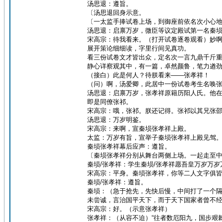
汤思退：遵旨。
〔汤思退回身示意。
〔一太监手捧试卷上场，到御座前依名次小心
汤思退：启禀万岁，微臣等议定殿试第一名秦
宋高宗：待我看来。（打开试卷逐卷观看）妙
展开策论细细读，字里行间见真功。
看三份试卷文才皆出众，定名次一言九鼎千斤
静心详察观其中，有一篇，卓然颜鲁，笔力遒
（接白）此是何人？待朕看来——张孝祥！
（问）啊，汤爱卿，此居中一份试卷考生名唤
汤思退：启禀万岁，张孝祥原籍历阳人氏。他
即是同僚张祁。
宋高宗：哦，张祁。朕还记得。张祁以其兄张
汤思退：万岁明鉴。
宋高宗：来啊，宣秦埙张孝祥上殿。
太监：万岁有旨，宣举子秦埙张孝祥上殿见驾
秦埙张孝祥幕后应声：遵旨。
〔秦埙张孝祥分别从舞台两侧上场。一起走至
秦埙/张孝祥：学生秦埙/张孝祥愿吾皇万岁万岁
宋高宗：平身。秦埙张孝祥，你等二人文字俱
秦埙/张孝祥：遵旨。
秦埙：（急于抢先，先快后慢，中间打了一个隔
未尝诚，言治国平天下，而于天下国家者曾不经
宋高宗：好。（示意张孝祥）
张孝祥：（从容不迫）“往者数厄阳九，国步艰