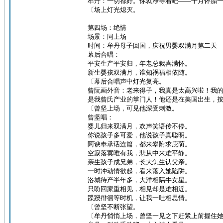
牟丹：一切都好。你就净等着吧——十月怀胎
〔场上灯光熄灭。
第四场：绝情
场景：同上场
时间：牟丹母子回国，庆祝男婴双满月第二天
幕后合唱：
平安生产平安归，年老总裁喜满怀。
新生婴孩双满月，谁知祸福相依随。
〔幕后合唱声中灯光复亮。
曾阮画外音：老来得子，我真是太高兴啦！我
是我曾氏产业的掌门人！他还是在美国出生，
〔曾坚上场，可见他深受刺激。
曾坚唱：
婴儿归来双满月，欢声笑语传不停。
你说孩子多可爱，他说孩子真聪明。
阿谀奉承话连篇，都来攀附求庇荫。
空寂落寞唯有我，悲从中来难平静。
亲生孩子成兄弟，长大怎生认父亲。
一时冲动情欲起，看来落入她陷阱。
洛城待产半年多，大洋相隔牛女星。
只盼回家重相见，相见却是难相近。
蹀躞徘徊等时机，让我一吐相思情。
〔曾坚不断张望。
〔牟丹悄悄上场，曾坚一见之下赶紧上前握住