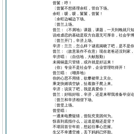
曾鬟：哼！
〔曾鬟不想搭理余旺，管自下场。
余旺：嗳，嗳，鬟鬟，曾鬟！
〔余旺边喊边下场。
〔曾兰上场。
曾兰：（不屑地）课题，课题，一天到晚就只
说啥虐恋的基础是双方自愿无可厚非，社会学
〔曾兰开门，辛济上场。
辛济：兰兰，怎么样？谜底揭晓了吧，是不是
曾兰：（故意装作不在意）现在老爸还没到家
辛济唱：（自信地，大献殷勤）
未揭锅盖只管猜，或许就是好运来！
（你）专业不是社会学，企业管理吃得开！
曾兰唱：（嘲弄地）
你的心思不用猜，欲攀裙带上天台。
乘龙快婿填空缺，扯着旗子爬上来。
辛济：说笑了吧，我是真爱你！
曾兰：好啦好啦，辛济，还是来帮我准备毕业
〔曾兰和辛济相偕下场。
〔曾坚上场。
曾坚唱：
一通来电费疑猜，曾阮究竟因何为。
惊喜到底指什么，运道是顺还是背？
不堪回首廿年前，想起往事心悲摧。
生父不幸遭空难，丢下妈妈已怀胎。