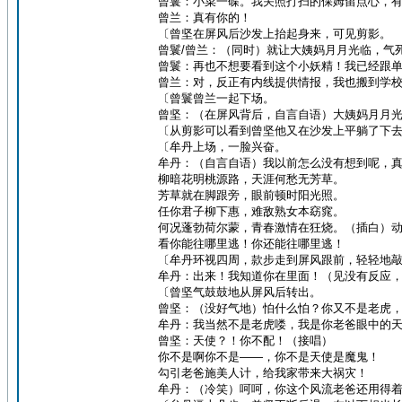
曾鬟：小菜一碟。我关照打扫的保姆留点心，
曾兰：真有你的！
〔曾坚在屏风后沙发上抬起身来，可见剪影。
曾鬟/曾兰：（同时）就让大姨妈月月光临，气
曾鬟：再也不想要看到这个小妖精！我已经跟
曾兰：对，反正有内线提供情报，我也搬到学
〔曾鬟曾兰一起下场。
曾坚：（在屏风背后，自言自语）大姨妈月月
〔从剪影可以看到曾坚他又在沙发上平躺了下
〔牟丹上场，一脸兴奋。
牟丹：（自言自语）我以前怎么没有想到呢，
柳暗花明桃源路，天涯何愁无芳草。
芳草就在脚跟旁，眼前顿时阳光照。
任你君子柳下惠，难敌熟女本窈窕。
何况蓬勃荷尔蒙，青春激情在狂烧。（插白）
看你能往哪里逃！你还能往哪里逃！
〔牟丹环视四周，款步走到屏风跟前，轻轻地
牟丹：出来！我知道你在里面！（见没有反应
〔曾坚气鼓鼓地从屏风后转出。
曾坚：（没好气地）怕什么怕？你又不是老虎
牟丹：我当然不是老虎喽，我是你老爸眼中的
曾坚：天使？！你不配！（接唱）
你不是啊你不是——，你不是天使是魔鬼！
勾引老爸施美人计，给我家带来大祸灾！
牟丹：（冷笑）呵呵，你这个风流老爸还用得