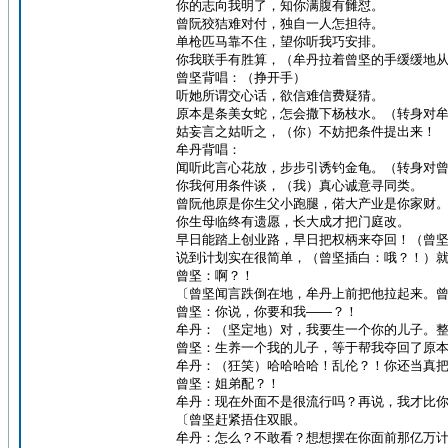
你的志向我明了，知你满腹有雠怼。
曾阮狡狤难对付，独自一人怎担待。
单枪匹马靠不住，望你听我巧安排。
你我联手有胜算，（牟丹拉着曾坚的手缓缓地
曾坚背唱：（挣开手）
听她所谓交心话，欲信难信费疑猜。
原本是条美女蛇，怎会撒下杨枝水。（转身对
姑妄言之姑听之，（你）不妨把条件提出来！
牟丹背唱：
闻听此言心花放，步步引诱钓金龟。（转身对
你我何用条件谈，（我）真心诚意寻同类。
曾阮他原是你生父小跑腿，偌大产业是你家财
你生母临终有遗愿，长大成才把门庭改。
早日能踏上创业路，早日把权柄来夺回！（曾
说到计划实在很简单，（曾坚插白：哦？！）
曾坚：啊？！
〔曾坚闻言跌倒在地，牟丹上前把他拉起来。
曾坚：你说，你要和我——？！
牟丹：（坚定地）对，我要生一个你的儿子。
曾坚：生养一个我的儿子，等于帮我夺回了原
牟丹：（狂笑）哈哈哈哈！乱伦？！你还当真
曾坚：姐弟配？！
牟丹：现在外面不是很流行吗？再说，我才比
〔曾坚赶紧捂住双眼。
牟丹：怎么？不敢看？想想摆在你面前那亿万