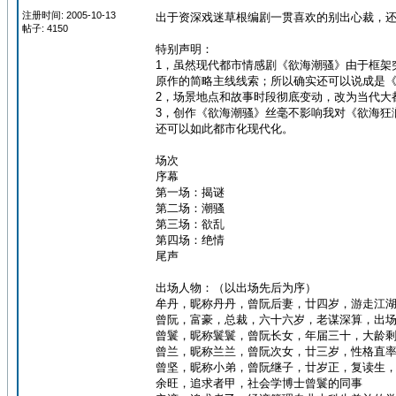
注册时间: 2005-10-13
出于资深戏迷草根编剧一贯喜欢的别出心裁，
帖子: 4150
特别声明：
1，虽然现代都市情感剧《欲海潮骚》由于框架
原作的简略主线线索；所以确实还可以说成是
2，场景地点和故事时段彻底变动，改为当代大
3，创作《欲海潮骚》丝毫不影响我对《欲海狂
还可以如此都市化现代化。
场次
序幕
第一场：揭谜
第二场：潮骚
第三场：欲乱
第四场：绝情
尾声
出场人物：（以出场先后为序）
牟丹，昵称丹丹，曾阮后妻，廿四岁，游走江
曾阮，富豪，总裁，六十六岁，老谋深算，出
曾鬟，昵称鬟鬟，曾阮长女，年届三十，大龄
曾兰，昵称兰兰，曾阮次女，廿三岁，性格直
曾坚，昵称小弟，曾阮继子，廿岁正，复读生
余旺，追求者甲，社会学博士曾鬟的同事