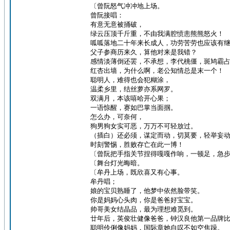
〔曾阮怒气冲冲地上场。
曾阮接唱：
有意无意被捅破，
绿云压顶千斤重，不由我满腔愤恚熊熊怒火！
呱呱落地二十年来长成人，功劳苦劳也应该有
父子参商历来久，算他对来是我错？
感情淡薄倒还罢，不承想，李代桃僵，斑鸠霸
红杏出墙，为什么啊，老公知情总是末一个！
聪明人，难得也会犯糊涂，
温柔乡里，结丝萝亦系网罗。
双满月，本该嘻哈开心果；
一语惊醒，赛如巴掌当面掴。
怎么办，可奈何，
狗男狗女实可恶，万万不可轻放过。
（插白）还必须，谋定而动，切莫要，轻举妄
时刻警惕，胜败存亡在此一博！
〔曾阮把手指关节捏得嘎嘎作响，一顿足，急
〔舞台灯光晦暗。
〔牟丹上场，既欣喜又有心事。
牟丹唱；
娘的宝贝熟睡了，他梦中依然脸带笑。
你是妈妈心头肉，你是爸爸好宝宝。
帅哥美女结晶品，最为理想难觅到。
廿年后，英俊壮健像爸爸，钟汉良他第一品牌
聪明伶俐像妈妈，国际章她自叹不如空焦躁。