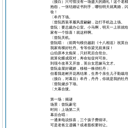
（接白）只可惜没有一场盛大的婚礼！这个老
抱怨，一张结婚证书到手，哪怕明天就离婚，闪婚
妆！
〔牟丹下场。
〔曾阮西装革履风度翩翩，边打手机边上场。
曾阮：要总裁办公室。小马啊，明天一上班就
家有一个惊喜！就这样啊。
〔曾阮关机。
曾阮唱：（前两句模仿越剧《十八相送》祝英
我家有棵好牡丹。专等你梁兄前来採！
山伯原本太痴呆，只好死后合坟台。
就算化蝶成双对，寿命短促何可奈。
到现今改革又开放，英台女思嫁马文才。
曾阮金屋好藏娇，移植一株俏牡丹；
但看我老树开花再结果，生养个亲生儿子勤栽
（接白，对幕后）牟丹，丹丹，你就是我的牡
〔曾阮健步下场。
〔大幕合拢。
第一场：揭谜
场景：曾阮豪宅
时间：上场第二天
幕后合唱：
一通来电说惊喜，三个孩子费猜详。
可是老爸立遗嘱？或者股权要转让。