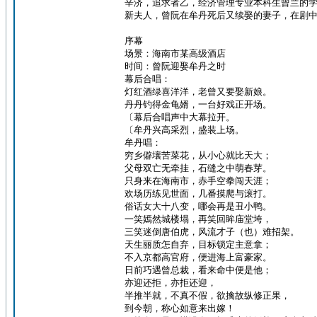
辛济，追求者乙，经济管理专业本科生曾兰的
新夫人，曾阮在牟丹死后又续娶的妻子，在剧
序幕
场景：海南市某高级酒店
时间：曾阮迎娶牟丹之时
幕后合唱：
灯红酒绿喜洋洋，老曾又要娶新娘。
丹丹钓得金龟婿，一台好戏正开场。
〔幕后合唱声中大幕拉开。
〔牟丹兴高采烈，盛装上场。
牟丹唱：
穷乡僻壤苦菜花，从小心就比天大；
父母双亡无牵挂，石缝之中萌春芽。
只身来在海南市，赤手空拳闯天涯；
欢场历练见世面，几番摸爬与滚打。
俗话女大十八变，哪会再是丑小鸭。
一笑嫣然城楼塌，再笑回眸庙堂垮，
三笑迷倒唐伯虎，风流才子（也）难招架。
天生丽质怎自弃，目标锁定主意拿；
不入京都高官府，便进海上富豪家。
日前巧遇曾总裁，看来命中便是他；
亦迎还拒，亦拒还迎，
半推半就，不真不假，欲擒故纵修正果，
到今朝，称心如意来出嫁！