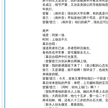
新宇的生父是曾坚，因奸谋败露牟丹蓄意杀死
名成立，情节严重，又涉及美国公民导致影响
年执行。
曾鬟：（画外音）现在的大学生啊，有的真是
曾兰：（画外音）早知道他们两个苟且，还不
曾鬟/曾兰：（画外音）咱们的家产，现在总可
尾声
场景：同第一场
时间：上场后不久
幕后合唱：
漫道死者长已矣，存者照样且偷生。
食色性也寻常事，曾宅履新女主人。
〔幕后合唱声中灯光复亮。
〔曾鬟曾兰分别从舞台两侧上场。
曾鬟：我的新课题批下来了！《老少配的心态
曾兰：又是课题，烦不烦啊！我毕业了，也就
来揭发的呢。
曾鬟/曾兰：今天，老爸又要带给我们一个惊喜
幕后传来曾阮的声音：来吧，上天赐给我的宝
曾鬟/曾兰：（同时，转向上场门）啊？！
〔曾阮带着他的新夫人上场。她比牟丹看上去
曾阮：大西良庆师，他七十五岁，娶一位二十
师卓别林。哦，还有八十三岁的齐白石大师。
〔新夫人抬头微笑，看着曾阮。