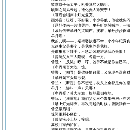
欲求母子保太平，机关算尽太聪明。
顷刻之间风云起，造化弄人难安宁！
〔幕后合唱声中灯光复亮。
画外音：哎呀，不好啦，小少爷他，他被枕头
〔迅即传来一片痛哭声。牟丹听到哭喊声，一
〔幕后传来牟丹的哭喊声。接着，牟丹步步倒
牟丹唱：
我的儿啊——，襁褓婴孩遭不幸，小小年纪竟
无论生父是哪个，是我生养是我根。
是谁狠毒下辣手，不惩治凶犯难消我心头恨！
〔曾阮父女三人隐现，各霸一方。
曾阮：（反讥）哼，哼，凶手不就是你自己吗
〔牟丹闻言大吃一惊。
曾鬟：（嘲弄）是你奸情败露，又发现合谋家
〔牟丹闻言头痛欲裂。
曾兰：（断定）你不想想，枕头上全都是你的
牟丹：（惨叫一声）天哪！
〔牟丹受了莫大刺激，旋即晕倒在地。
曾阮：（庄重地）我们父女三个聚集书房正在
〔场上灯光熄灭。再次亮起的时候，曾阮独自
曾坚幕后唱：
惊闻噩耗心痛伤，
〔曾坚疾步上场，接唱。
离校回家匆忙忙。
襁褓婴孩得罪了谁，是哪个凶手天良丧！