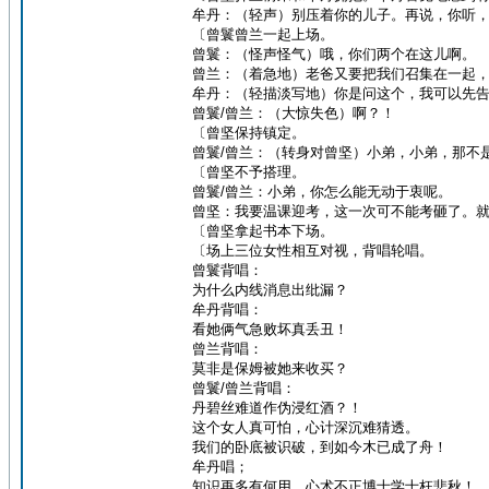
牟丹：（轻声）别压着你的儿子。再说，你听
〔曾鬟曾兰一起上场。
曾鬟：（怪声怪气）哦，你们两个在这儿啊。
曾兰：（着急地）老爸又要把我们召集在一起
牟丹：（轻描淡写地）你是问这个，我可以先
曾鬟/曾兰：（大惊失色）啊？！
〔曾坚保持镇定。
曾鬟/曾兰：（转身对曾坚）小弟，小弟，那不
〔曾坚不予搭理。
曾鬟/曾兰：小弟，你怎么能无动于衷呢。
曾坚：我要温课迎考，这一次可不能考砸了。
〔曾坚拿起书本下场。
〔场上三位女性相互对视，背唱轮唱。
曾鬟背唱：
为什么内线消息出纰漏？
牟丹背唱：
看她俩气急败坏真丢丑！
曾兰背唱：
莫非是保姆被她来收买？
曾鬟/曾兰背唱：
丹碧丝难道作伪浸红酒？！
这个女人真可怕，心计深沉难猜透。
我们的卧底被识破，到如今木已成了舟！
牟丹唱；
知识再多有何用，心术不正博士学士枉悲秋！