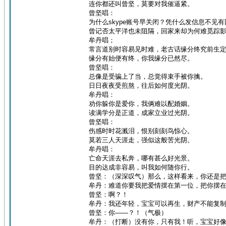
连你都还叫曾坚，莫要对我催逼紧。
曾坚唱：
为什么skype账号早关闭？凭什么发信息不见
曾记否太平洋也未阻隔，回家来却为何难觅踪
牟丹唱；
常言道别时容易见时难，老古话缘分终究前生
缘分有始便有终，你我缘分已然尽。
曾坚唱：
总像是受骗上了当，总觉得束手被你擒。
日日夜夜受煎熬，往后如何度光阴。
牟丹唱：
劝你躲你是爱你，我俩难以配婚姻。
读满学分是正道，成家立业过光阴。
曾坚唱：
伤感时时花溅泪，恨别刻刻鸟惊心。
莫若三人天涯走，强似这般苦光阴。
牟丹唱：
亡命天涯去私奔，哪有甚么好光景。
目的达成非容易，叫我如何随你行。
曾坚：（深深叹气）那么，这样看来，你还是
牟丹：难道你要我把爱情摆在第一位，把你摆
曾坚：啊？！
牟丹：我还年轻，宝宝可以再生，财产不能复
曾坚：你——？！（气极）
牟丹：（打断）没有你，只有我！听，宝宝好