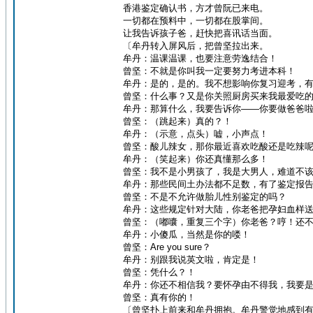
香港鉴定确认书，方才曾阮已来电。
一切都在预料中，一切都在股掌间。
让我告诉孩子爸，赶快把喜讯话当面。
〔牟丹转入屏风后，把曾坚拉出来。
牟丹：温课温课，也要注意劳逸结合！
曾坚：不就是你叫我一定要努力考进本科！
牟丹：是的，是的。我不想影响你复习迎考，
曾坚：什么事？又是你关照厨房买来我最爱吃
牟丹：那算什么，我要告诉你——你要做爸爸
曾坚：（跳起来）真的？！
牟丹：（示意，点头）嘘，小声点！
曾坚：酸儿辣女，那你最近喜欢吃酸还是吃辣
牟丹：（笑起来）你还真懂那么多！
曾坚：我不是小男孩了，我是大男人，难道不
牟丹：那些民间土办法都不足数，有了鉴定报
曾坚：不是不允许做胎儿性别鉴定的吗？
牟丹：这些规定针对大陆，你老爸把孕妇血样
曾坚：（嘟囔，重复三个字）你老爸？哼！还
牟丹：小傻瓜，当然是你的喽！
曾坚：Are you sure？
牟丹：别跟我说英文啦，肯定是！
曾坚：凭什么？！
牟丹：你还不相信我？要怀孕由不得我，我要
曾坚：真有你的！
〔曾坚扑上前来和牟丹拥抱。牟丹警觉地感到