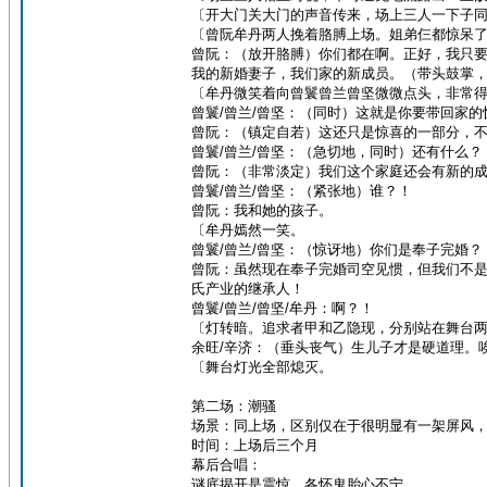
〔开大门关大门的声音传来，场上三人一下子
〔曾阮牟丹两人挽着胳膊上场。姐弟仨都惊呆
曾阮：（放开胳膊）你们都在啊。正好，我只
我的新婚妻子，我们家的新成员。（带头鼓掌
〔牟丹微笑着向曾鬟曾兰曾坚微微点头，非常
曾鬟/曾兰/曾坚：（同时）这就是你要带回家的
曾阮：（镇定自若）这还只是惊喜的一部分，
曾鬟/曾兰/曾坚：（急切地，同时）还有什么？
曾阮：（非常淡定）我们这个家庭还会有新的
曾鬟/曾兰/曾坚：（紧张地）谁？！
曾阮：我和她的孩子。
〔牟丹嫣然一笑。
曾鬟/曾兰/曾坚：（惊讶地）你们是奉子完婚？
曾阮：虽然现在奉子完婚司空见惯，但我们不
氏产业的继承人！
曾鬟/曾兰/曾坚/牟丹：啊？！
〔灯转暗。追求者甲和乙隐现，分别站在舞台
余旺/辛济：（垂头丧气）生儿子才是硬道理。
〔舞台灯光全部熄灭。
第二场：潮骚
场景：同上场，区别仅在于很明显有一架屏风
时间：上场后三个月
幕后合唱：
谜底揭开是震惊，各怀鬼胎心不宁。