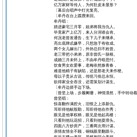
亿万家财等传人，为何肚皮未显形？
〔幕后合唱声中灯光复亮。
〔牟丹在台上蹀躞来回。
牟丹唱：
踏进豪宅三月零，姐弟将我当仇人。
毕竟家产上亿万，来人分润谁会肯。
何况老曾发通告，生下儿子来继承。
亮出底牌忒嫌早，只想急于有收成。
两个女儿嫁出门，外孙总归不姓曾。
老三带把小弟弟，原非曾氏一脉根。
成婚三月未怀上，不由牟丹暗思忖。
饮食男女欢爱事，老梅依然焕青春，
难道他精子有缺陷，还是那老天来作梗。
母以子贵从古说，传统习俗总永恒。
欲得家业全吞没，还需策划计谋生。
〔牟丹边搓手边下场。
〔曾坚上场，步履阑珊，神情漠然，手中转动
曾坚唱：
惊喜翻作满腔火，旧恨之上添新仇。
耳听得他献殷勤，耳听得他在作秀；
眼见是他掌权柄，眼见是他起高楼；
只看到他玩花招，只看到他耍滑头。
四面八方炒房产，三番两次用计谋。
亲情友情全不顾，铜钱眼里翻跟斗。
年近古稀一老翁，居然抱回小美妞。