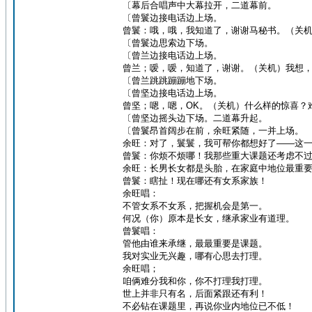
〔幕后合唱声中大幕拉开，二道幕前。
〔曾鬟边接电话边上场。
曾鬟：哦，哦，我知道了，谢谢马秘书。（关
〔曾鬟边思索边下场。
〔曾兰边接电话边上场。
曾兰；嗳，嗳，知道了，谢谢。（关机）我想
〔曾兰跳跳蹦蹦地下场。
〔曾坚边接电话边上场。
曾坚；嗯，嗯，OK。（关机）什么样的惊喜？
〔曾坚边摇头边下场。二道幕升起。
〔曾鬟昂首阔步在前，余旺紧随，一并上场。
余旺：对了，鬟鬟，我可帮你都想好了——这
曾鬟：你烦不烦哪！我那些重大课题还考虑不
余旺：长男长女都是头胎，在家庭中地位最重
曾鬟：瞎扯！现在哪还有女系家族！
余旺唱：
不管女系不女系，把握机会是第一。
何况（你）原本是长女，继承家业有道理。
曾鬟唱：
管他由谁来承继，最最重要是课题。
我对实业无兴趣，哪有心思去打理。
余旺唱；
咱俩难分我和你，你不打理我打理。
世上并非只有名，后面紧跟还有利！
不必钻在课题里，再说你业内地位已不低！