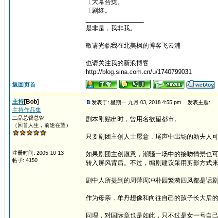
〔大幕合拢。
〔剧终。
_________________
是非是，我非我。
敬请光临我在北美枫的博客飞云浦
也请关注我的新浪博客
http://blog.sina.com.cn/u/1740799031
返回页首
主持
[Bob]
发表于: 星期一 九月 03, 2018 4:55 pm
发表主题:
主持作品集
二品总督总管
剧本刚贴出时，曾用名欲望都市。
（回首人生，前途在望）
只要剧团主创人士愿意，尾声中出场的新夫人
注册时间: 2005-10-13
如果剧团主创愿意，潮骚一场中的接吻情景也
帖子: 4150
转入屏风背后。不过，编剧建议采用剪影方式
剧中人所提到的周萍周冲朴园繁漪四凤都是话
作为母亲，牟丹想像和向往自己的孩子长大后
同理，对国际章也是如此，只不过是女一号自