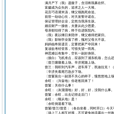
满月产下（我）遗腹子，含泪将我裹在怀。
富孀成为众矢的，追求之人一大堆。
花言巧语灌米汤，继父领跑死命追。
前世一劫动心坎，对天发誓许诺在。
保证管理好企业，定然当我亲生孩。
婚后财产一接收，夫妻从此少恩爱。
母亲郁结得了病，终于住进医院内。
（我）夜以继日来陪伴，继父难得把家归。
（我）影响学业落了榜，愧对父母大不该。
妈妈临终留遗言，定要把家产夺回来！
复读欲考经管系，可惜失望一而再。
神思难以有集中，空长一副好身胚。
（接白）飞机准点，应该到了浦东机场，怎么
〔曾兰嚷嚷着上场。辛济尾随上场。
曾兰：我听到汽车声，进车库了，凯迪拉克！
〔辛济夹着尾巴急步下场。
〔曾鬟装出一副漠不关心的样子，慢悠悠地上
余旺：（兴奋地）你老爸回来了！
曾鬟：关你什么事！
余旺：（灰溜溜地）好，好，好，没我什么事
曾鬟：余旺，出去记得走后门！
余旺：（顺从地）是！
〔余旺倒退着下场。
曾鬟/曾兰/曾坚：（各自坐着，同时开口）今
〔场上三人相互对视，不可避免地流露出一丝