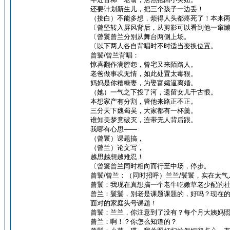
还要计划新生儿，把三个孩子一边丢！
（接白）不能多想，烦得人头都疼死了！本来
〔曾坚转入屏风背后，从剪影可以看到他一窜
〔曾鬟曾兰分别从舞台两侧上场。
〔以下两人各自背唱时不时适当变换位置。
曾鬟/曾兰背唱：
惊喜翻作满腔怨，曾宅又来陌路人。
老爸做事忒无情，如此处置太毒狠。
妈妈是你糟糠妻，为娶富孀逼离婚。
（她）一气之下投了河，遗留女儿千古恨。
本想家产有分割，管他来路正不正。
三分天下魏蜀吴，大家都有一杯羹。
谁知美梦竟破灭，连带无人背后跟。
我哪有心思——
（曾鬟）课题搞，
（曾兰）论文写，
越思越想越难忍！
〔曾鬟曾兰同时相向而行至中场，停步。
曾鬟/曾兰：（同时招呼）兰兰/鬟鬟，实在太气
曾鬟：我现在真想搞一个老牛吃嫩草老少配的
曾兰：鬟鬟，别老是课题课题的，好吗？现在
面对的家庭头号课题！
曾鬟：兰兰，你注意到了没有？每个月大姨妈
曾兰：啊！？你怎么知道的？