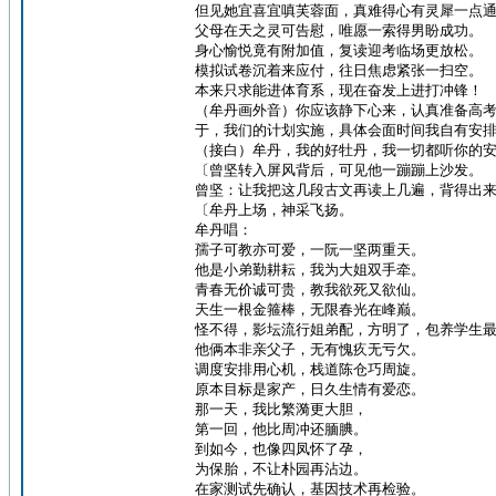
但见她宜喜宜嗔芙蓉面，真难得心有灵犀一点
父母在天之灵可告慰，唯愿一索得男盼成功。
身心愉悦竟有附加值，复读迎考临场更放松。
模拟试卷沉着来应付，往日焦虑紧张一扫空。
本来只求能进体育系，现在奋发上进打冲锋！
（牟丹画外音）你应该静下心来，认真准备高
于，我们的计划实施，具体会面时间我自有安
（接白）牟丹，我的好牡丹，我一切都听你的
〔曾坚转入屏风背后，可见他一蹦蹦上沙发。
曾坚：让我把这几段古文再读上几遍，背得出
〔牟丹上场，神采飞扬。
牟丹唱：
孺子可教亦可爱，一阮一坚两重天。
他是小弟勤耕耘，我为大姐双手牵。
青春无价诚可贵，教我欲死又欲仙。
天生一根金箍棒，无限春光在峰巅。
怪不得，影坛流行姐弟配，方明了，包养学生
他俩本非亲父子，无有愧疚无亏欠。
调度安排用心机，栈道陈仓巧周旋。
原本目标是家产，日久生情有爱恋。
那一天，我比繁漪更大胆，
第一回，他比周冲还腼腆。
到如今，也像四凤怀了孕，
为保胎，不让朴园再沾边。
在家测试先确认，基因技术再检验。