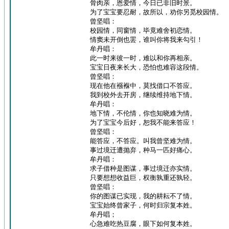
骨肉亲，恩爱情，今日已非旧时景。
为了宝宝要忍耐，故所以，劝你另觅校园情。
曾坚唱：
校园情，同窗情，毕竟难舍初恋情。
情窦未开倒也罢，谁叫你将我来勾引！
牟丹唱：
此一时来彼一时，难以和你再相亲。
宝宝日夜来长大，恐怕也难容这段情。
曾坚唱：
现在他在襁褓中，莫找借口不答应。
我到校外去开房，继续维持地下情。
牟丹唱：
地下情，不伦情，你也知晓难为情。
为了宝宝今后好，恕我不能来答应！
曾坚唱：
能答应，不答应。叫我曾坚难为情。
事过境迁遭抛弃，种马一匹好痛心。
牟丹唱：
求子借种是图谋，事过境迁亦实情。
只要想想收益巨，权衡孰重还孰轻。
曾坚唱：
你的图谋已实现，我的耕耘不了情。
宝宝始终曾家子，何时归宗复本姓。
牟丹唱；
心急难吃热豆腐，眼下如何复本姓。