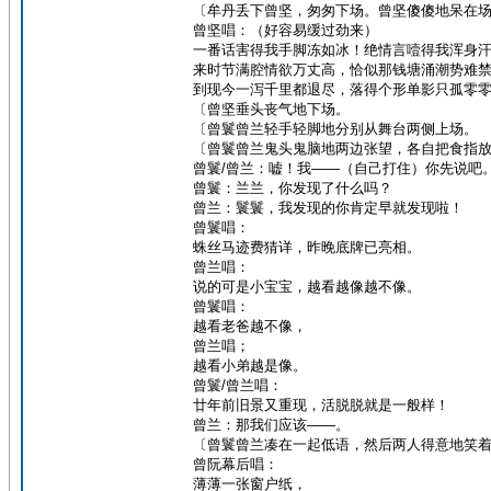
〔牟丹丢下曾坚，匆匆下场。曾坚傻傻地呆在
曾坚唱：（好容易缓过劲来）
一番话害得我手脚冻如冰！绝情言噎得我浑身
来时节满腔情欲万丈高，恰似那钱塘涌潮势难
到现今一泻千里都退尽，落得个形单影只孤零
〔曾坚垂头丧气地下场。
〔曾鬟曾兰轻手轻脚地分别从舞台两侧上场。
〔曾鬟曾兰鬼头鬼脑地两边张望，各自把食指
曾鬟/曾兰：嘘！我——（自己打住）你先说吧
曾鬟：兰兰，你发现了什么吗？
曾兰：鬟鬟，我发现的你肯定早就发现啦！
曾鬟唱：
蛛丝马迹费猜详，昨晚底牌已亮相。
曾兰唱：
说的可是小宝宝，越看越像越不像。
曾鬟唱：
越看老爸越不像，
曾兰唱；
越看小弟越是像。
曾鬟/曾兰唱：
廿年前旧景又重现，活脱脱就是一般样！
曾兰：那我们应该——。
〔曾鬟曾兰凑在一起低语，然后两人得意地笑
曾阮幕后唱：
薄薄一张窗户纸，