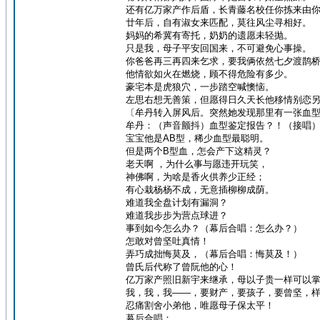
还有亿万家产作后盾，长青藤名校任你拣来由
廿年后，自有淑女来匹配，莫往风尘寻相好。
妈妈的希冀有寄托，奶奶的遗愿未轻抛。
只是我，母子平安回国来，不可避免心事操。
你爸爸再三再四来乞求，要我俩依然七夕渡鹊
他情欲如火在燃烧，顾不得危险有多少。
豪宅本是虎狼穴，一步踏空喊懊恼。
左思右想无善策，但愿得日久天长他移情别恋
〔牟丹转入屏风后。突然她发现那里有一张血
牟丹：（声音颤抖）血型鉴定报告？！（接唱
宝宝他是AB型，稀少血型最聪明。
但是两个B型血，怎会产下这精灵？
老天啊 ，为什么事与愿违开玩笑，
神佛啊，为啥是香火供养少正经；
有心栽杨杨不成，无意插柳柳成荫。
难道我全盘计划有漏洞？
难道我步步为营点球进？
事到如今怎么办？（幕后合唱：怎么办？）
怎敢对曾坚吐真情！
弄巧成拙悔莫及，（幕后合唱：悔莫及！）
曾氏后代称了曾阮他的心！
亿万家产照旧新宇来继承，母以子贵一样可以
我，我，我——，要财产，要孩子，要曾坚，
忍痛割舍小弟他，唯愿母子保太平！
幕后合唱：