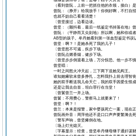
（看到曾阮，上前一把抓住他的衣领，接白）
曾阮：（挣开）给我放手！你倒好啊，不打自
也就不妨自己看看清楚！
〔曾坚接过，边看边读。
曾坚：（颤抖着，最后一纸鉴定书掉落在地）曾
曾阮：（平静而又尖刻地）所以啊，她和你或者
AB型的孩子。牟丹她看到第一张血型鉴定书误
曾坚：啊？！是她杀死了我的儿子！
〔曾坚怒不可遏，疾步下场。
〔曾阮点燃香烟，健步下场。
〔曾坚步步倒退着上场，万分惊恐。他一步不
曾坚唱：
一时之间怒火冲天起，三下两下送她见阎王。
谁知她瘫软未曾多挣扎，怎料我扑上前去理智
她的双手断送我儿命夭亡，我的双手因爱生恨
还是让我去自首，坦白罪行在当堂！
〔曾鬟曾兰一并上场。
曾鬟：不用费心，警察马上就要来了！
曾坚：啊？！
曾兰：本来是报警，家中婴孩死亡一案，现在
曾阮画外音：周萍他还不是口口声声要繁漪去
〔警车声响，曾坚瘫倒在地。
〔场上灯光熄灭。
〔字幕显示：经查，曾坚牟丹继母继子通奸谋财，