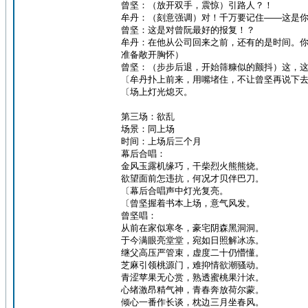
曾坚：（放开双手，震惊）引路人？！
牟丹：（刻意强调）对！千万要记住——这是
曾坚：这是对曾阮最好的报复！？
牟丹：在他从公司回来之前，还有的是时间。
准备敞开胸怀）
曾坚：（步步后退，开始筛糠似的颤抖）这，
〔牟丹扑上前来，用嘴堵住，不让曾坚再说下
〔场上灯光熄灭。
第三场：欲乱
场景：同上场
时间：上场后三个月
幕后合唱：
金风玉露机缘巧，干柴烈火熊熊烧。
欲望面前怎违抗，何况才贝伴巴刀。
〔幕后合唱声中灯光复亮。
〔曾坚握着书本上场，意气风发。
曾坚唱：
从前在家似寒冬，豪宅阴森黑洞洞。
于今满眼亮堂堂，宛如日照解冰冻。
继父高压严管束，虚度二十仍懵懂。
芝麻引领桃源门，难抑情欲潮骚动。
青涩苹果无心赏，熟透蜜桃果汁浓。
心绪激昂精气神，青春奔放荷尔蒙。
倾心一番作长谈，枕边三月坐春风。