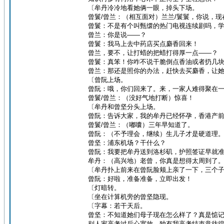
〔牟丹冷冷地看她俩一眼，掉头下场。
曾鬟/曾兰：（相互面对）兰兰/鬟鬟，你说，现
曾鬟：不是有个叫甄缳的热门电视连续剧吗，
曾兰：你是说——？
曾鬟：我马上去中药店买点麝香回来！
曾兰，要不，让打蜡的把蜡打得厚一点——？
曾鬟：真笨！你咋不说干脆倒点香油或者扔几
曾兰：那还是照你的办法，赶快去买麝香，让
〔曾阮上场。
曾阮：哦，你们回来了。来，一家人难得聚在
曾鬟/曾兰：（没好气地打断）惊喜！
〔牟丹和曾坚分头上场。
曾阮：告诉大家，我的牟丹已经怀孕，香港产
曾鬟/曾兰：（嘟囔）三年早知道了。
曾阮：（不予理会，继续）生儿子才是硬道理
曾坚：浦东机场？干什么？
曾阮：我要把牟丹送到洛杉矶，护照签证早就
牟丹：（高兴地）老曾，你真是想得太周到了
〔牟丹扑上前来在曾阮脸颊上亲了一下，三个
曾阮：好啦，准备准备，立即出发！
〔灯暗转。
〔坐在计算机旁的曾坚隐现。
〔字幕：若干天后。
曾坚：不知道她们母子现在怎么样了？真是惦
别人家高考过后心宽放，独有我高考结束意彷