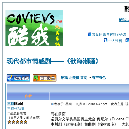
酷我
常见问题与解答 (FAQ)
个人资料
现代都市情感剧——《欲海潮骚》
酷我-北美枫 首页
->
有声有色
作者
主持
[Bob]
发表于: 星期一 九月 03, 2018 4:47 pm
发表主题: 
主持作品集
二品总督总管
写在前面——
（回首人生，前途在望）
诺贝尔文学奖美国得主尤金.奥尼尔（Eugene O'N
本川剧《欲海狂澜》和曲剧《榆树孤宅》，尤