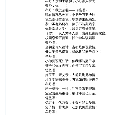
牟丹：别动手动脚，小心被人看见。
曾坚：你——！
牟丹：我怎么啦——（接唱）
现在情况已改变，小弟千万要冷静。
我虽爱你你爱我，毕竟并未配婚姻。
家中虽有奶妈在，孩子不能离娘亲。
你是堂堂大学生，以后定有好前景。
（你）一表人才令人羡，出身豪富好家庭。
校园恋爱正普遍，找个学妹谈婚姻。
曾坚唱：
当初是你来设计，当初是你说爱情。
母以子贵已得逞，就此将我撇干净？！
牟丹唱：
小弟莫说冤枉话，你我哪能撇干净。
孩子和你血肉连，你是宝宝亲父亲。
曾坚唱：
好宝宝，亲父亲，人前只剩兄弟情。
牙牙学语喊哥哥，叫我如何听得进？
牟丹唱：
想一想来忖一忖，利害关系要理清。
宝宝出生系重任，帮你夺回亿万金。
曾坚唱：
亿万金，亿万银，金银不能买爱情。
父子情，骨肉亲，还加我俩恩爱情！
牟丹唱；