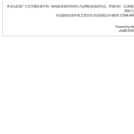
本论坛欢迎广大文学爱好者不拘一格地发表创作和评论.凡在网站发表的作品，即视为向《北美枫》丛
我电子
作品版权归原作者.文责自负.作品的观点与<酷我-北美枫>网
Powered by
ph
phpBB 简