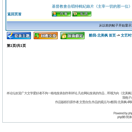
基督教會合唱特輯紀錄片《主宰一切的那一位
返回页首
从以前的帖子开始显示
酷我-北美枫 首页
->
文艺时
第
1
页/共
1
页
本论坛欢迎广大文学爱好者不拘一格地发表创作和评论.凡在网站发表的作品，即视为向《北美枫》丛
我电子
作品版权归原作者.文责自负.作品的观点与<酷我-北美枫>网
Powered by
ph
phpBB 简