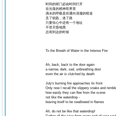
时间的狱门必由时间打开
在沦落的精神世界里
滴水的呼吸是你通向清澈的暗道
丢了钥匙，迷了路
只要你心中还有一个地址
不管天昏地黑
总有到达的时候
To the Breath of Water in the Intense Fire
Ah, back, back to the door again
a narrow, dark, sad, unbreathing door
even the air is clutched by death
July's burning fire approaches its front
Only now I recall the slippery snake and nimble
how easily they can flee from the scene
not like the waterdrop -
leaving itself to be swallowed in flames
Ah, do not be like that waterdrop!
Gather all the juice from every part of your sou