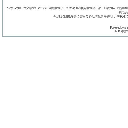
本论坛欢迎广大文学爱好者不拘一格地发表创作和评论.凡在网站发表的作品，即视为向《北美枫》丛
我电子
作品版权归原作者.文责自负.作品的观点与<酷我-北美枫>网
Powered by
ph
phpBB 简