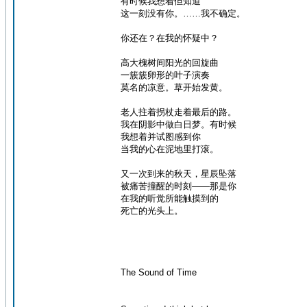
有时候我想着但知道
这一刻没有你。……我不确定。
你还在？在我的怀疑中？
高大槐树间阳光的回旋曲
一簇簇卵形的叶子演奏
莫名的凉意。草开始发黄。
老人拄着拐杖走着最后的路。
我在阴影中做白日梦。有时候
我想着并试图感到你
当我的心在泥地里打滚。
又一次到来的秋天，星辰坠落
被痛苦撞醒的时刻——那是你
在我的听觉所能触摸到的
死亡的光头上。
The Sound of Time