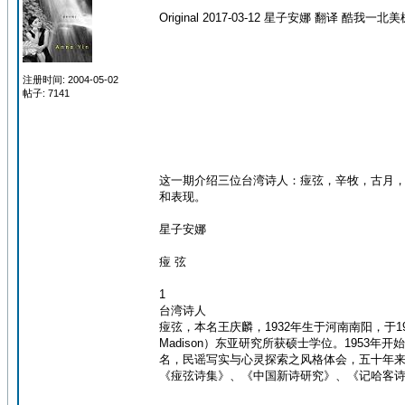
Original 2017-03-12 星子安娜 翻译 酷我一北美
注册时间: 2004-05-02
帖子: 7141
这一期介绍三位台湾诗人：痖弦，辛牧，古月
和表现。
星子安娜
痖 弦
1
台湾诗人
痖弦，本名王庆麟，1932年生于河南南阳，于1949
Madison）东亚研究所获硕士学位。1953
名，民谣写实与心灵探索之风格体会，五十年
《痖弦诗集》、《中国新诗研究》、《记哈客诗