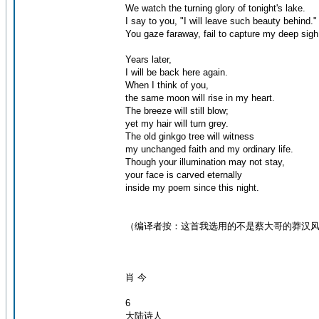
We watch the turning glory of tonight's lake.
I say to you, "I will leave such beauty behind."
You gaze faraway, fail to capture my deep sigh
Years later,
I will be back here again.
When I think of you,
the same moon will rise in my heart.
The breeze will still blow;
yet my hair will turn grey.
The old ginkgo tree will witness
my unchanged faith and my ordinary life.
Though your illumination may not stay,
your face is carved eternally
inside my poem since this night.
（编译者按：这首我选用的不是蔡大哥的莽汉
肖 今
6
大陆诗人