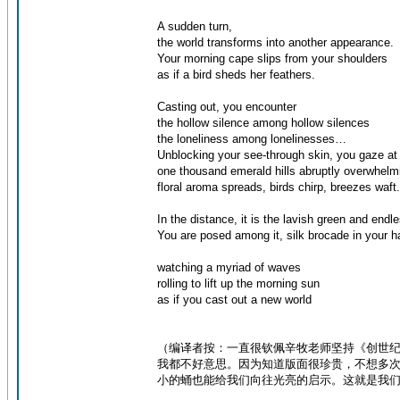
A sudden turn,
the world transforms into another appearance.
Your morning cape slips from your shoulders
as if a bird sheds her feathers.
Casting out, you encounter
the hollow silence among hollow silences
the loneliness among lonelinesses…
Unblocking your see-through skin, you gaze at
one thousand emerald hills abruptly overwhelm
floral aroma spreads, birds chirp, breezes waft.
In the distance, it is the lavish green and endl
You are posed among it, silk brocade in your 
watching a myriad of waves
rolling to lift up the morning sun
as if you cast out a new world
（编译者按：一直很钦佩辛牧老师坚持《创世
我都不好意思。因为知道版面很珍贵，不想多
小的蛹也能给我们向往光亮的启示。这就是我