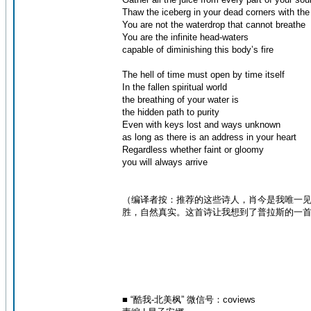
Thaw the iceberg in your dead corners with the 
You are not the waterdrop that cannot breathe
You are the infinite head-waters
capable of diminishing this body’s fire
The hell of time must open by time itself
In the fallen spiritual world
the breathing of your water is
the hidden path to purity
Even with keys lost and ways unknown
as long as there is an address in your heart
Regardless whether faint or gloomy
you will always arrive
（编译者按：推荐的这些诗人，肖今是我唯一
胜，自然真实。这首诗让我想到了普拉斯的一首 Fe
■ “酷我-北美枫” 微信号：coviews