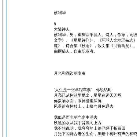
蔡利华
5
大陆诗人
蔡利华，男，重庆酉阳县人。诗人，作家，高
文学》、《星星诗刊》、《环球人文地理杂志
魇》，诗合集《秋雨》，散文集《回首蓦见》
由撰稿人，自由职业者。
月光和湖边的变奏
“人生是一张单程车票”，你说话时
月亮已从树丛里飘出，星星在远天闪烁
你拨响水面，眼神凝重深沉
风滞留在树枝上，山峰向月色退去
我似是而非的向水中游去
铁黑的水从我手背流向上方
我不想说明，我弯弯的山路已经千折百回
月光下闪烁古老的生命，黑暗中树叶有声的和