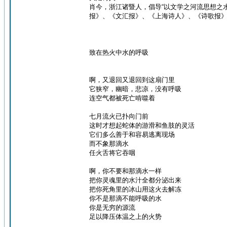
肖今，浙江诸暨人，倡导“以文学之河流思想之
报》、《文汇报》、《上海诗人》、《诗歌报
致在热火中水的呼吸
啊，又退回又退回到这扇门里
它狭窄，幽暗，悲凉，没有呼吸
连空气都被死亡啃噬着
七月流火已扑向门前
这时才想起蛇体的游滑和鱼肢的灵活
它们多么善于和容易逃离现场
而不象那滴水
任火舌将它吞咽
啊，你不要和那滴水一样
把你灵魂里的水汁全都分泌出来
把你死角里的冰山用这火去解冻
你不是那滴不能呼吸的水
你是无穷的源流
足以降压体温之上的火势