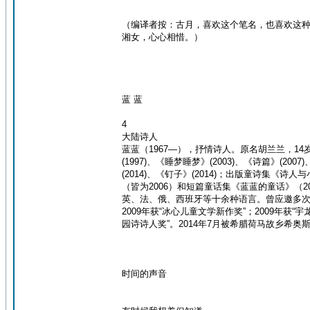
（编译者按：古月，喜欢这个笔名，也喜欢这
湘女，心心相惜。）
蓝 蓝
4
大陆诗人
蓝蓝（1967—），抒情诗人。原名胡兰兰，14
(1997)、《睡梦睡梦》(2003)、《诗篇》(2
(2014)、《钉子》(2014)；出版童诗集
（皆为2006）和短篇童话集《蓝蓝的童话》（2
英、法、俄、西班牙等十余种语言。曾应邀多次参
2009年获“冰心儿童文学新作奖”；2009年获“
园诗诗人奖”。2014年7月被希腊荷马故乡希奥斯
时间的声音