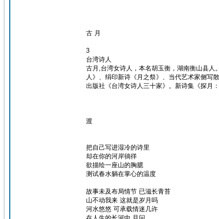
古 月
3
台湾诗人
古月,台湾女诗人，本名胡玉衡，湖南衡山县人
人》、绢印新诗《月之祭》、当代艺术家侧写
出版社《台湾女诗人三十家》。新诗集《探月：
渡
把自己写进湿冷的诗里
却在你的河岸徜徉
欲描绘一座山的胸臆
测试春水躺在掌心的温度
故事未及布局情节 已滋长青苔
山不动我来 这就是岁月吗
河水悠悠 可承载情迷几许
在人生的长河中 且问