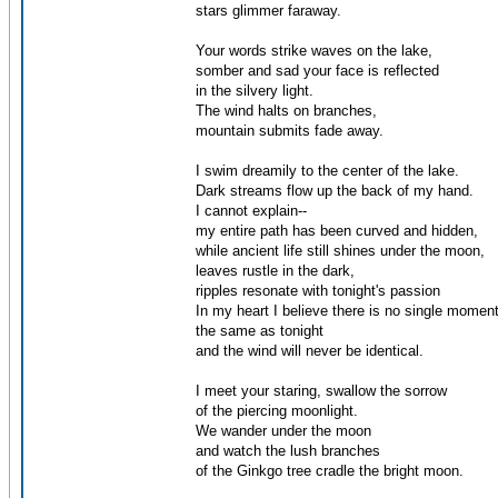
stars glimmer faraway.
Your words strike waves on the lake,
somber and sad your face is reflected
in the silvery light.
The wind halts on branches,
mountain submits fade away.
I swim dreamily to the center of the lake.
Dark streams flow up the back of my hand.
I cannot explain--
my entire path has been curved and hidden,
while ancient life still shines under the moon,
leaves rustle in the dark,
ripples resonate with tonight's passion
In my heart I believe there is no single momen
the same as tonight
and the wind will never be identical.
I meet your staring, swallow the sorrow
of the piercing moonlight.
We wander under the moon
and watch the lush branches
of the Ginkgo tree cradle the bright moon.