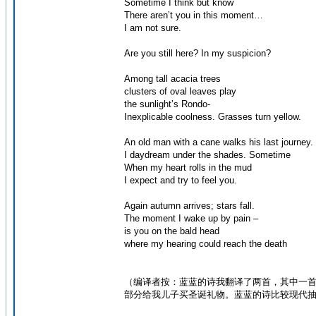
Sometime I think but know
There aren’t you in this moment…
I am not sure.
Are you still here? In my suspicion?
Among tall acacia trees
clusters of oval leaves play
the sunlight’s Rondo-
Inexplicable coolness. Grasses turn yellow.
An old man with a cane walks his last journey.
I daydream under the shades. Sometime
When my heart rolls in the mud
I expect and try to feel you.
Again autumn arrives; stars fall.
The moment I wake up by pain –
is you on the bald head
where my hearing could reach the death
（编译者按：蓝蓝的诗我翻译了两首，其中一首
部分给我儿子买圣诞礼物。蓝蓝的诗比较现代