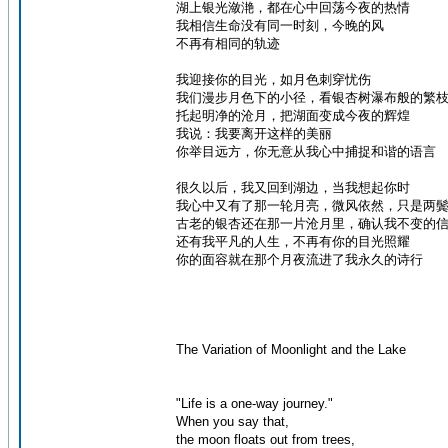
湖上银光潋滟，都在心中回荡今夜的热情
我相信生命没有同一时刻，今晚的风
不再有相同的轨迹
我迎接你的目光，如月色刺穿忧伤
我们漫步月色下的小径，看银杏树瀑布般的繁
托起明净的沧月，把湖面变成今夜的辉煌
我说：我要离开这样的美丽
你举目远方，你无意从我心中捕捉和谐的语言
很久以后，我又回到湖边，当我想起你时
我心中又有了那一轮月亮，微风依然，只是两
古老的银杏还在那一片沧月里，确认我不变的
还有我平凡的人生，不再有你的目光照耀
你的面容就在那个月夜流进了我永久的诗行
The Variation of Moonlight and the Lake
"Life is a one-way journey."
When you say that,
the moon floats out from trees,