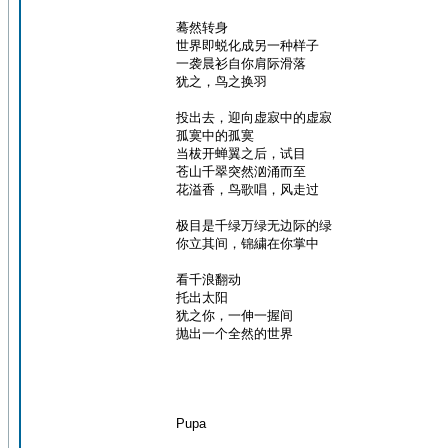
蓦然转身
世界即蜕化成另一种样子
一袭晨衫自你肩际滑落
犹之，鸟之换羽
投出去，迎向虚寂中的虚寂
孤寞中的孤寞
当柭开蝉翼之后，试目
苍山千翠突然汹涌而至
花溢香，鸟歌唱，风走过
极目是千绿万绿无边际的绿
你立其间，锦繍在你掌中
看千浪翻动
托出太阳
犹之你，一伸一握间
抛出一个全然的世界
Pupa