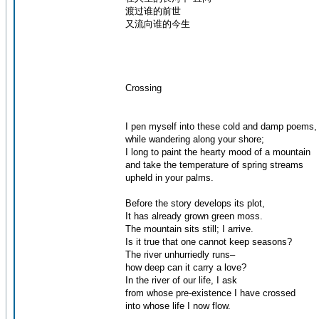
渡过谁的前世
又流向谁的今生
Crossing
I pen myself into these cold and damp poems,
while wandering along your shore;
I long to paint the hearty mood of a mountain
and take the temperature of spring streams
upheld in your palms.
Before the story develops its plot,
It has already grown green moss.
The mountain sits still; I arrive.
Is it true that one cannot keep seasons?
The river unhurriedly runs–
how deep can it carry a love?
In the river of our life, I ask
from whose pre-existence I have crossed
into whose life I now flow.