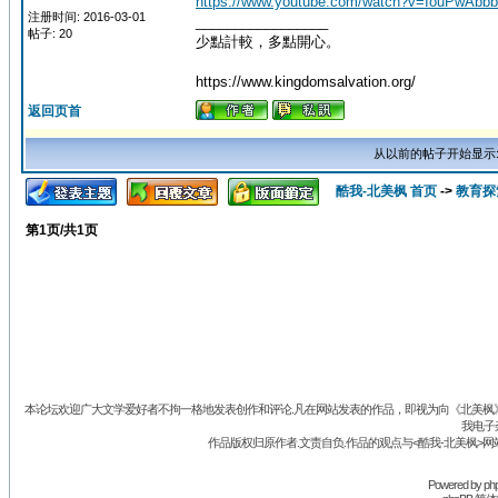
https://www.youtube.com/watch?v=IouPwAbbb
注册时间: 2016-03-01
_________________
帖子: 20
少點計較，多點開心。
https://www.kingdomsalvation.org/
返回页首
从以前的帖子开始显示
酷我-北美枫 首页
->
教育探
第
1
页/共
1
页
本论坛欢迎广大文学爱好者不拘一格地发表创作和评论.凡在网站发表的作品，即视为向《北美枫》丛
我电子
作品版权归原作者.文责自负.作品的观点与<酷我-北美枫>网
Powered by
ph