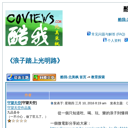
酷我
常见问题与解答 (FAQ)
个人资料
《浪子踏上光明路》
酷我-北美枫 首页
->
教育探索
作者
守望天空
[守望天空]
发表于: 星期四 三月 10, 2016 8:19 am
发表主题: 
守望天空作品集
九品县令
從一個只知道吃、喝、玩、樂的浪子到懂得
（一不小心，做了官儿了。）
一個微電影分享給大家：