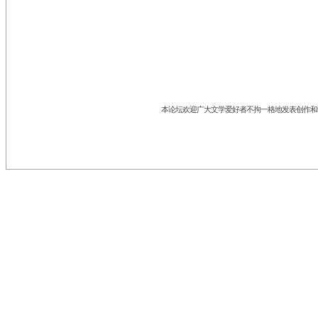
本论坛欢迎广大文学爱好者不拘一格地发表创作和评