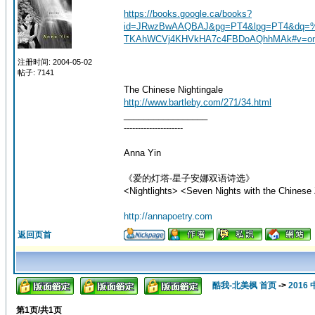
https://books.google.ca/books?
id=JRwzBwAAQBAJ&pg=PT4&lpg=PT4&dq=
TKAhWCVj4KHVkHA7c4FBDoAQhhMAk#v=
注册时间: 2004-05-02
帖子: 7141
The Chinese Nightingale
http://www.bartleby.com/271/34.html
_________________
---------------------
Anna Yin
《爱的灯塔-星子安娜双语诗选》
<Nightlights> <Seven Nights with the Chinese 
http://annapoetry.com
返回页首
酷我-北美枫 首页
->
201
第
1
页/共
1
页