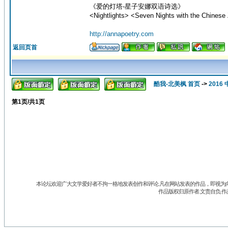
《爱的灯塔-星子安娜双语诗选》
<Nightlights> <Seven Nights with the Chinese 
http://annapoetry.com
返回页首
酷我-北美枫 首页
->
201
第
1
页/共
1
页
本论坛欢迎广大文学爱好者不拘一格地发表创作和评论.凡在网站发表的作品，即视为向
作品版权归原作者.文责自负.作