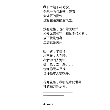
我们举起茶杯对饮。
偶尔一两句滑落，带着
太湖石的灵气，
盘旋在温热的空气里。
没有定格，也不需完成式。
相知无需相守，相见不必相看，
放下就是包容，
走进就是离开。
山不转，水自转，
水不转，人在转。
在渺渺的人海中，
焱，淼，森，磊。。。
也许你无从寻找，
也许根本无需找寻。
花开花落，我听见水的世界
可感知万物从容。
_________________
---------------------
Anna Yin