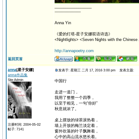
_________________
---------------------
Anna Yin
《爱的灯塔-星子安娜双语诗选》
<Nightlights> <Seven Nights with the Chinese 
http://annapoetry.com
返回页首
anna
[星子安娜]
发表于: 星期三 二月 17, 2016 3:00 pm
发表主题:
anna作品集
Site Admin
中国行
走进一道门，
我用了整整一个四季，
以至于相见，一句“你好”
秋意就浓了。
桌上摆放的绿茶滚热着，
注册时间: 2004-05-02
墙上开放的梅兰淡定着，
帖子: 7141
窗外吹落的叶子飘舞着，
心中的高山流水悠长着。