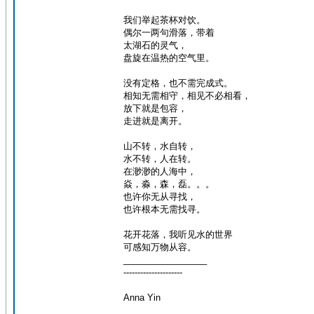
我们举起茶杯对饮。
偶尔一两句滑落，带着
太湖石的灵气，
盘旋在温热的空气里。
没有定格，也不需完成式。
相知无需相守，相见不必相看，
放下就是包容，
走进就是离开。
山不转，水自转，
水不转，人在转。
在渺渺的人海中，
焱，淼，森，磊。。。
也许你无从寻找，
也许根本无需找寻。
花开花落，我听见水的世界
可感知万物从容。
_________________
---------------------
Anna Yin