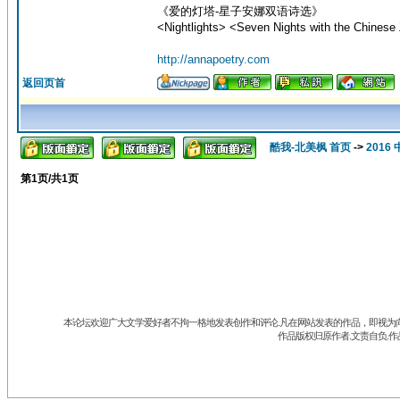
《爱的灯塔-星子安娜双语诗选》
<Nightlights> <Seven Nights with the Chinese 
http://annapoetry.com
返回页首
酷我-北美枫 首页
->
201
第
1
页/共
1
页
本论坛欢迎广大文学爱好者不拘一格地发表创作和评论.凡在网站发表的作品，即视为向
作品版权归原作者.文责自负.作