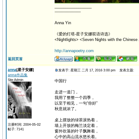
_________________
---------------------
Anna Yin
《爱的灯塔-星子安娜双语诗选》
<Nightlights> <Seven Nights with the Chinese 
http://annapoetry.com
返回页首
anna
[星子安娜]
发表于: 星期三 二月 17, 2016 3:00 pm
发表主题:
anna作品集
Site Admin
中国行
走进一道门，
我用了整整一个四季，
以至于相见，一句“你好”
秋意就浓了。
桌上摆放的绿茶滚热着，
注册时间: 2004-05-02
墙上开放的梅兰淡定着，
帖子: 7141
窗外吹落的叶子飘舞着，
心中的高山流水悠长着。