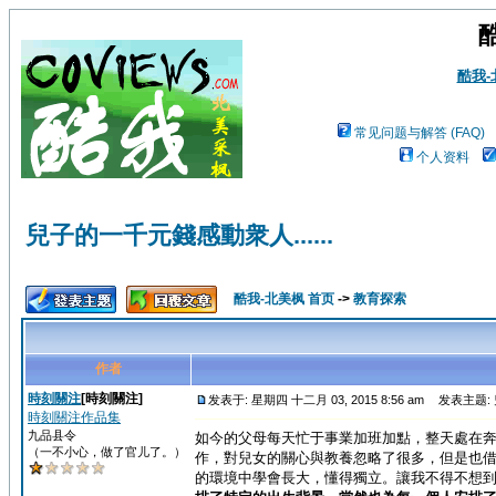
酷我
常见问题与解答 (FAQ)
个人资料
兒子的一千元錢感動衆人......
酷我-北美枫 首页
->
教育探索
作者
時刻關注
[時刻關注]
发表于: 星期四 十二月 03, 2015 8:56 am
发表主题: 兒
時刻關注作品集
九品县令
如今的父母每天忙于事業加班加點，整天處在
（一不小心，做了官儿了。）
作，對兒女的關心與教養忽略了很多，但是也
的環境中學會長大，懂得獨立。讓我不得不想到