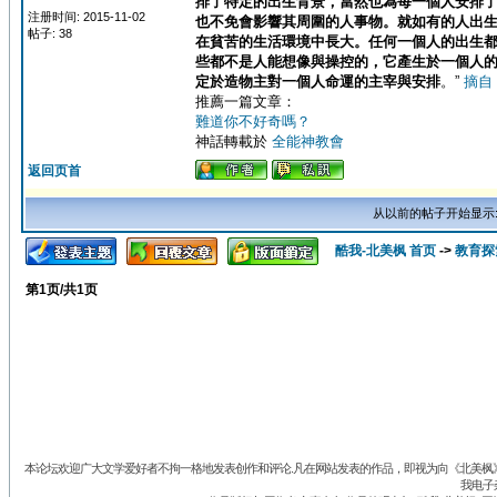
排了特定的出生背景，當然也為每一個人安排
注册时间: 2015-11-02
也不免會影響其周圍的人事物。就如有的人出
帖子: 38
在貧苦的生活環境中長大。任何一個人的出生
些都不是人能想像與操控的，它產生於一個人
定於造物主對一個人命運的主宰與安排
。”
摘自
推薦一篇文章：
難道你不好奇嗎？
神話轉載於
全能神教會
返回页首
从以前的帖子开始显示
酷我-北美枫 首页
->
教育探
第
1
页/共
1
页
本论坛欢迎广大文学爱好者不拘一格地发表创作和评论.凡在网站发表的作品，即视为向《北美枫》丛
我电子