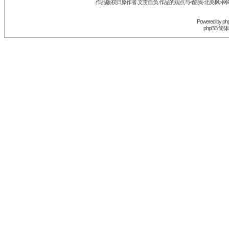
作品版权归原作者.文责自负.作品的观点与<酷我-北美枫>网
Powered by
ph
phpBB 简