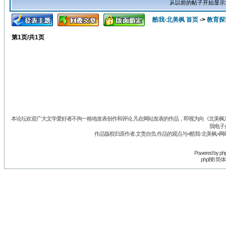
从以前的帖子开始显示
酷我-北美枫 首页
->
教育探
第
1
页/共
1
页
本论坛欢迎广大文学爱好者不拘一格地发表创作和评论.凡在网站发表的作品，即视为向《北美枫》丛
我电子
作品版权归原作者.文责自负.作品的观点与<酷我-北美枫>网
Powered by
ph
phpBB 简