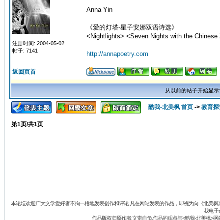
Anna Yin
《爱的灯塔-星子安娜双语诗选》
<Nightlights> <Seven Nights with the Chinese 
注册时间: 2004-05-02
帖子: 7141
http://annapoetry.com
返回页首
从以前的帖子开始显示
酷我-北美枫 首页
->
教育探
第
1
页/共
1
页
本论坛欢迎广大文学爱好者不拘一格地发表创作和评论.凡在网站发表的作品，即视为向《北美枫》丛
我电子
作品版权归原作者.文责自负.作品的观点与<酷我-北美枫>网