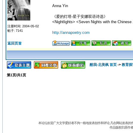
Anna Yin
《爱的灯塔-星子安娜双语诗选》
<Nightlights> <Seven Nights with the Chinese 
注册时间: 2004-05-02
帖子: 7141
http://annapoetry.com
返回页首
酷我-北美枫 首页
->
教育探
第
1
页/共
1
页
本论坛欢迎广大文学爱好者不拘一格地发表创作和评论.凡在网站发表的作
作品版权归原作者