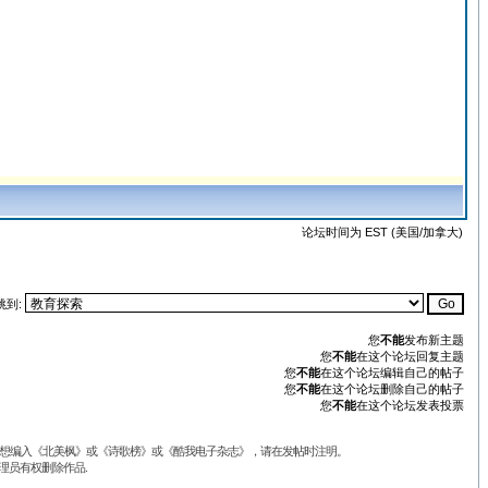
论坛时间为 EST (美国/加拿大)
跳到:
您
不能
发布新主题
您
不能
在这个论坛回复主题
您
不能
在这个论坛编辑自己的帖子
您
不能
在这个论坛删除自己的帖子
您
不能
在这个论坛发表投票
品不想编入《北美枫》或《诗歌榜》或《酷我电子杂志》，请在发帖时注明。
理员有权删除作品.