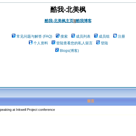
酷我-北美枫
酷我-北美枫主页
||
酷我博客
常见问题与解答 (FAQ)
搜索
成员列表
成员组
注册
个人资料
登陆查看您的私人留言
登陆
Blogs(博客)
留言
ing at Inkwell Project conference