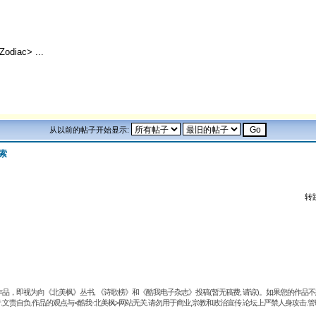
Zodiac> ...
从以前的帖子开始显示:
索
转
品，即视为向《北美枫》丛书, 《诗歌榜》和《酷我电子杂志》投稿(暂无稿费, 请谅)。如果您的作
.文责自负.作品的观点与<酷我-北美枫>网站无关.请勿用于商业,宗教和政治宣传.论坛上严禁人身攻击.管