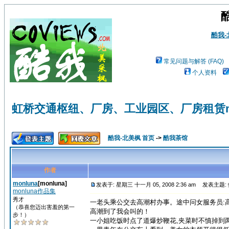
酷我
常见问题与解答 (FAQ)
个人资料
虹桥交通枢纽、厂房、工业园区、厂房租赁mo
酷我-北美枫 首页
->
酷我茶馆
作者
monluna
[monluna]
发表于: 星期三 十一月 05, 2008 2:36 am
发表主题: 
monluna作品集
秀才
一老头乘公交去高潮村办事。途中问女服务员:
（恭喜您迈出害羞的第一
高潮到了我会叫的！
步！）
一小姐吃饭时点了道爆炒鞭花,夹菜时不慎掉到两