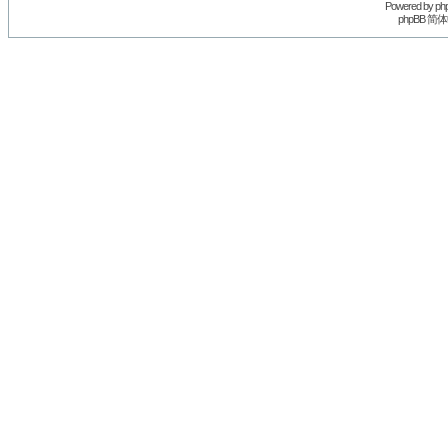
Powered by
ph
phpBB 简