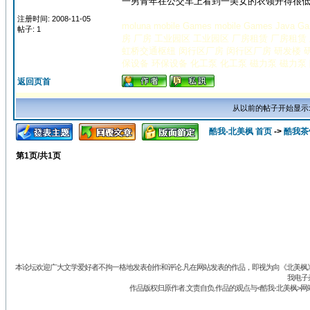
一男青年在公交车上看到一美女的衣领开得很低,春
注册时间: 2008-11-05
moluna
mobile Games
mobile Games
Java G
帖子: 1
房
厂房
工业园区
工业园区
厂房租赁
厂房租赁
虹桥交通枢纽
闵行区厂房
闵行区厂房
研发楼
保设备
环保设备
化工泵
化工泵
磁力泵
磁力泵
返回页首
从以前的帖子开始显示
酷我-北美枫 首页
->
酷我茶
第
1
页/共
1
页
本论坛欢迎广大文学爱好者不拘一格地发表创作和评论.凡在网站发表的作品，即视为向《北美枫》丛
我电子
作品版权归原作者.文责自负.作品的观点与<酷我-北美枫>网