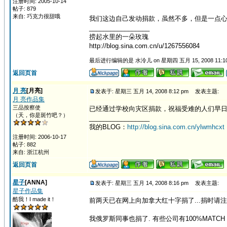
注册时间: 2005-10-14
帖子: 879
来自: 巧克力很甜哦
我们这边自己发动捐款，虽然不多，但是一点
_________________
捞起水里的一朵玫瑰
http://blog.sina.com.cn/u/1267556084
最后进行编辑的是 水泠儿 on 星期四 五月 15, 2008 11:1
返回页首
月 亮
[月亮]
发表于: 星期三 五月 14, 2008 8:12 pm
发表主题:
月 亮作品集
三品按察使
已经通过学校向灾区捐款，祝福受难的人们早
（天，你是斑竹吧？）
_________________
我的BLOG：
http://blog.sina.com.cn/ylwmhcxt
注册时间: 2006-10-17
帖子: 882
来自: 浙江杭州
返回页首
星子
[ANNA]
发表于: 星期三 五月 14, 2008 8:16 pm
发表主题:
星子作品集
酷我！I made it！
前两天已在网上向加拿大红十字捐了...捐时请注意选择
我俄罗斯同事也捐了. 有些公司有100%MATCH