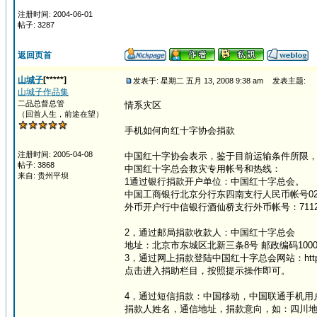
注册时间: 2004-06-01
帖子: 3287
返回页首
山城子
[*****]
发表于: 星期二 五月 13, 2008 9:38 am
发表主题:
山城子作品集
二品总督总管
情系灾区
（回首人生，前途在望）
手机如何向红十字协会捐款
注册时间: 2005-04-08
中国红十字协会表示，鉴于目前运输条件所限
帖子: 3868
中国红十字总会救灾专用帐号和热线：
来自: 贵州平坝
1通过银行捐款开户单位：中国红十字总会。
中国工商银行北京分行东四南支行人民币帐号020000
外币开户行中信银行酒仙桥支行外币帐号：71121114
2，通过邮局捐款收款人：中国红十字总会
地址：北京市东城区北新三条8号 邮政编码1000
3，通过网上捐款登陆中国红十字总会网站：http://www
点击进入捐助栏目，按照提示操作即可。
4，通过短信捐款：中国移动，中国联通手机用户
捐款人姓名，通信地址，捐款意向，如：四川地