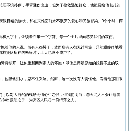
宝总理不慎摔倒，手臂受伤出血，但为了抢救遇险群众，他把要给他包扎的
他亲眼目睹的惨状，和在灾难面前永不泯灭的爱心和民族脊梁。9个小时，两
面和文字中，让读者在每一个字符、每一个图片里面感受我们的哀伤。
对拖着他的人说。所有人都哭了，然而所有人都无计可施，只能眼睁睁地看
向救援队所在的帐篷时，上天也泣不成声了。
的障碍移开，让你重新回到家人的怀抱！即使是用最原始的挖掘不止的双
后，他眼含泪水，忍不住哭泣。然而，这一次没有人责怪他。看着他那泪眼
们可以对大自然的残酷无情心生怨恨，但我们明白，怨天尤人不会让逝者
方伸出援助之手，为灾区人民尽一份绵薄之力。