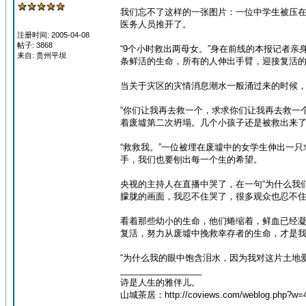
我们忘不了这样的一张图片：一位中学生被压在
医务人员推开了。
注册时间: 2005-04-08
帖子: 3868
“9个小时救出两母女。”身在前线的本报记者
来自: 贵州平坝
条鲜活的生命，所有的人伸出手臂，迎接复活
当关于灾区的灾情消息潮水一般涌过来的时候
“你们让我再去救一个，求求你们让我再去救一
着废墟第二次坍塌。几个小孩子还是被救出来
“救救我。”一位被埋在废墟中的女学生伸出一
手，我们也要刨出每一个生的希望。
央视的主持人在直播中哭了，在一句“为什么我
朦胧的画面，我忍不住哭了，很多观众也忍不
看着那些幼小的生命，他们蜷缩着，鲜血已经
复活，努力从废墟中挽救幸存者的生命，才是
“为什么我的眼中饱含泪水，因为我对这片土地
_________________
诗是人生的雅伴儿。
山城茶居：http://coviews.com/weblog.php?w=