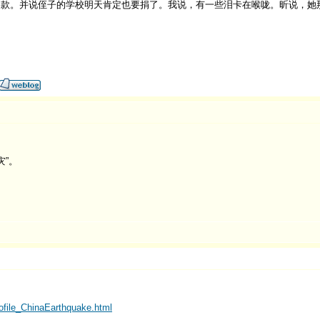
捐款。并说侄子的学校明天肯定也要捐了。我说，有一些泪卡在喉咙。昕说，她
灾”。
profile_ChinaEarthquake.html