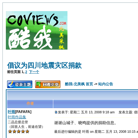
倡议为四川地震灾区捐款
前往页面
1
,
2
下一个
酷我-北美枫 首页
->
站内公告
作者
叶雨
[FAFAFA]
发表于: 星期二 五月 13, 2008 9:18 am
发表主题: 
叶雨作品集
二品总督总管
谢谢山城子、晓鸣提供的捐助信息。
（回首人生，前途在望）
最后进行编辑的是 叶雨 on 星期二 五月 13, 2008 10:15 