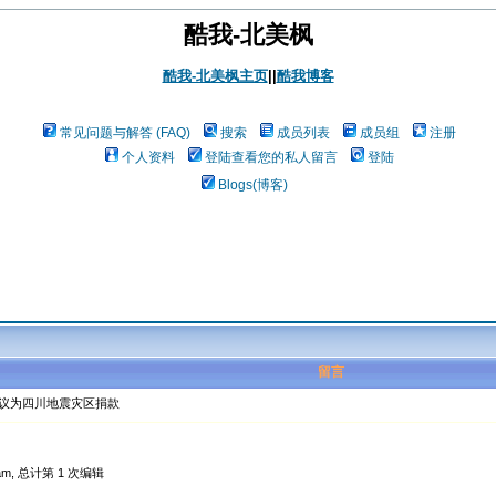
酷我-北美枫
酷我-北美枫主页
||
酷我博客
常见问题与解答 (FAQ)
搜索
成员列表
成员组
注册
个人资料
登陆查看您的私人留言
登陆
Blogs(博客)
留言
倡议为四川地震灾区捐款
am, 总计第 1 次编辑