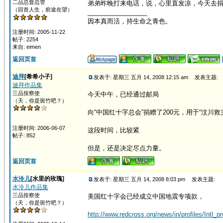
二品总督总管
弟弟昨晚打来电话，说，心里直发凉，今天去
（回首人生，前途在望）
_________________
因本真而活，持生命之青色。
注册时间: 2005-11-22
帖子: 2254
来自: eimen
返回页首
迪拜
[希希小子]
发表于: 星期三 五月 14, 2008 12:15 am
发表主题:
迪拜作品集
三品按察使
今天中午，已经通过邮局
（天，你是斑竹吧？）
向“中国红十字总会”捐赠了200元，用于“汶川救
注册时间: 2006-06-07
这段时间，比较紧
帖子: 852
但是，还是决定尽点力量。
返回页首
水泠儿
[水里的玫瑰]
发表于: 星期三 五月 14, 2008 8:03 pm
发表主题:
水泠儿作品集
三品按察使
美国红十字会已经成立中国地震专项款，
（天，你是斑竹吧？）
http://www.redcross.org/news/in/profiles/Intl_