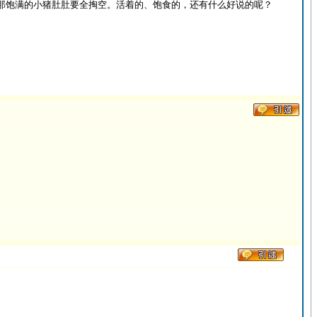
那饱满的小猪肚肚要全掏空。活着的、饱食的，还有什么好说的呢？