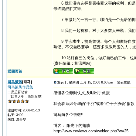
6.我们没有选择是否接受灾害的权利，但是
最终能战胜灾难。
7.细微处的一言一行。哪怕是一个无语的拥
8.我们一起祝福。对于大多数人来说，我们
9.学会求生，提高警惕。每个人都做好自救
熟记。不仅自己要学，还要多教教周围的人，
10.站好自己的岗位，做好自己的工作，也就
(责任编辑：和讯网站)
返回页首
司马策风
[司马]
发表于: 星期四 五月 15, 2008 8:08 pm
发表主题:
司马策风作品集
二品总督总管
感谢各位慷慨仗义,及时出手救援.
（回首人生，前途在望）
我会联系温哥华的"中乔"或者"红十子协会"捐款.
注册时间: 2006-01-13
司马向各位致敬!!
帖子: 3402
来自: 温哥华
_________________
博客： 阳光下的翅膀
http://www.coviews.com/weblog.php?w=25