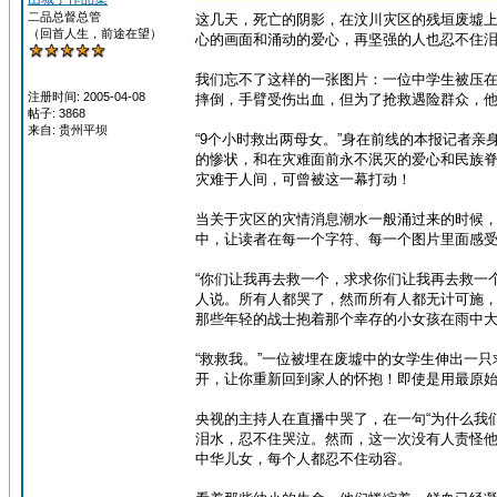
二品总督总管
这几天，死亡的阴影，在汶川灾区的残垣废墟
（回首人生，前途在望）
心的画面和涌动的爱心，再坚强的人也忍不住
我们忘不了这样的一张图片：一位中学生被压在
注册时间: 2005-04-08
摔倒，手臂受伤出血，但为了抢救遇险群众，
帖子: 3868
来自: 贵州平坝
“9个小时救出两母女。”身在前线的本报记者
的惨状，和在灾难面前永不泯灭的爱心和民族脊
灾难于人间，可曾被这一幕打动！
当关于灾区的灾情消息潮水一般涌过来的时候
中，让读者在每一个字符、每一个图片里面感
“你们让我再去救一个，求求你们让我再去救一
人说。所有人都哭了，然而所有人都无计可施
那些年轻的战士抱着那个幸存的小女孩在雨中
“救救我。”一位被埋在废墟中的女学生伸出一
开，让你重新回到家人的怀抱！即使是用最原
央视的主持人在直播中哭了，在一句“为什么我
泪水，忍不住哭泣。然而，这一次没有人责怪
中华儿女，每个人都忍不住动容。