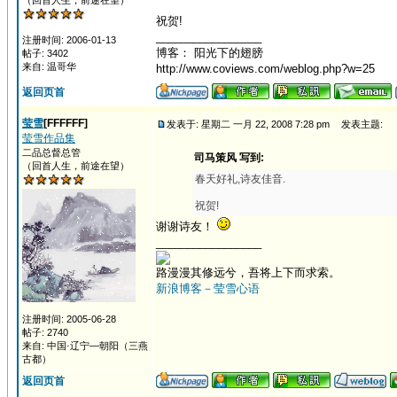
（回首人生，前途在望）
祝贺!
_________________
注册时间: 2006-01-13
博客： 阳光下的翅膀
帖子: 3402
来自: 温哥华
http://www.coviews.com/weblog.php?w=25
返回页首
莹雪
[FFFFFF]
发表于: 星期二 一月 22, 2008 7:28 pm
发表主题:
莹雪作品集
二品总督总管
司马策风 写到:
（回首人生，前途在望）
春天好礼,诗友佳音.
祝贺!
谢谢诗友！
_________________
路漫漫其修远兮，吾将上下而求索。
新浪博客－莹雪心语
注册时间: 2005-06-28
帖子: 2740
来自: 中国·辽宁—朝阳（三燕
古都）
返回页首