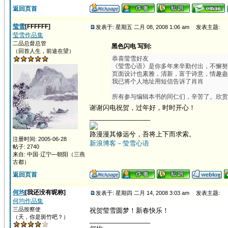
返回页首
莹雪
[FFFFFF]
发表于: 星期五 二月 08, 2008 1:06 am
发表主题:
莹雪作品集
二品总督总管
黑色闪电 写到:
（回首人生，前途在望）
恭喜莹雪好友
《莹雪心语》是你多年来辛勤付出，不懈努
页面设计也素雅，清新，富于诗意，情趣盎
我已将个人地址用短信告诉了肖肖
所有参与编辑本书的同仁们，辛苦了。欣赏
谢谢闪电祝贺，过年好，时时开心！
_________________
路漫漫其修远兮，吾将上下而求索。
注册时间: 2005-06-28
新浪博客－莹雪心语
帖子: 2740
来自: 中国·辽宁—朝阳（三燕
古都）
返回页首
何均
[我还没有昵称]
发表于: 星期四 二月 14, 2008 3:03 am
发表主题:
何均作品集
三品按察使
祝贺莹雪圆梦！新春快乐！
（天，你是斑竹吧？）
_________________