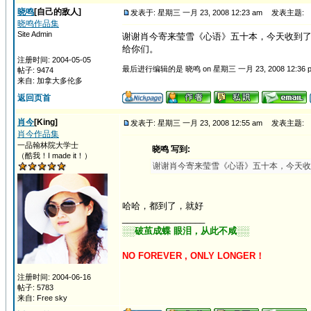
晓鸣
[自己的敌人]
发表于: 星期三 一月 23, 2008 12:23 am
发表主题:
晓鸣作品集
Site Admin
谢谢肖今寄来莹雪《心语》五十本，今天收到了。请
给你们。
注册时间: 2004-05-05
最后进行编辑的是 晓鸣 on 星期三 一月 23, 2008 12:36 
帖子: 9474
来自: 加拿大多伦多
返回页首
肖今
[King]
发表于: 星期三 一月 23, 2008 12:55 am
发表主题:
肖今作品集
一品翰林院大学士
晓鸣 写到:
（酷我！I made it！）
谢谢肖今寄来莹雪《心语》五十本，今天收到
哈哈，都到了，就好
_________________
░░破茧成蝶 眼泪，从此不咸░░
NO FOREVER , ONLY LONGER！
注册时间: 2004-06-16
帖子: 5783
来自: Free sky