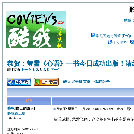
酷我
常见问题与解答 (FAQ)
个人资料
恭贺：莹雪《心语》一书今日成功出版！请
前往页面
上一个
1
,
2
,
3
,
4
,
5
下一个
酷我-北美枫 首页
->
站内公告
作者
晓鸣
[自己的敌人]
发表于: 星期日 一月 20, 2008 12:58 am
发表主题:
晓鸣作品集
Site Admin
"破茧成蝶, 承爱飞翔", 这次签名售书的主题宣
注册时间: 2004-05-05
帖子: 9474