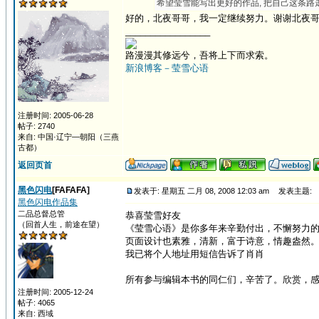
希望莹雪能写出更好的作品, 把自己这条路走
好的，北夜哥哥，我一定继续努力。谢谢北夜
_________________
路漫漫其修远兮，吾将上下而求索。
新浪博客－莹雪心语
注册时间: 2005-06-28
帖子: 2740
来自: 中国·辽宁—朝阳（三燕
古都）
返回页首
黑色闪电
[FAFAFA]
发表于: 星期五 二月 08, 2008 12:03 am
发表主题:
黑色闪电作品集
二品总督总管
恭喜莹雪好友
（回首人生，前途在望）
《莹雪心语》是你多年来辛勤付出，不懈努力
页面设计也素雅，清新，富于诗意，情趣盎然
我已将个人地址用短信告诉了肖肖
所有参与编辑本书的同仁们，辛苦了。欣赏，
注册时间: 2005-12-24
帖子: 4065
来自: 西域