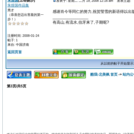
朱煜国
[五岳扬沙]
发表于: 星期二 二月 19, 2008 12:16 am
发表主题:
朱煜国作品集
秀才
感谢肖今等同仁的努力,祝贺莹雪的新语得以出版
（恭喜您迈出害羞的第一
_________________
步！）
有高山,有流水,伯牙来了,子期呢?
注册时间: 2008-01-24
帖子: 1
来自: 中国济南
返回页首
从以前的帖子开始显示
酷我-北美枫 首页
->
站内公
第
3
页/共
5
页