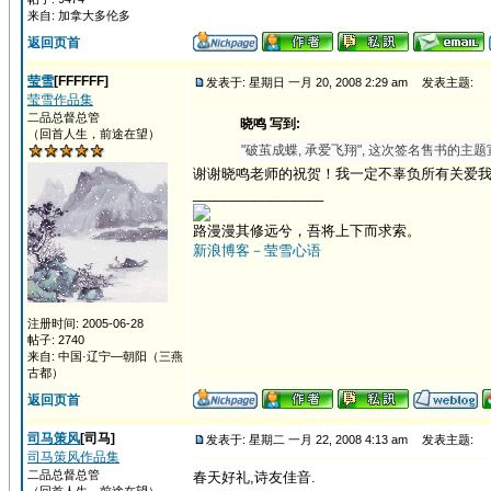
来自: 加拿大多伦多
返回页首
莹雪
[FFFFFF]
发表于: 星期日 一月 20, 2008 2:29 am
发表主题:
莹雪作品集
二品总督总管
晓鸣 写到:
（回首人生，前途在望）
"破茧成蝶, 承爱飞翔", 这次签名售书的主
谢谢晓鸣老师的祝贺！我一定不辜负所有关爱
_________________
路漫漫其修远兮，吾将上下而求索。
新浪博客－莹雪心语
注册时间: 2005-06-28
帖子: 2740
来自: 中国·辽宁—朝阳（三燕
古都）
返回页首
司马策风
[司马]
发表于: 星期二 一月 22, 2008 4:13 am
发表主题:
司马策风作品集
二品总督总管
春天好礼,诗友佳音.