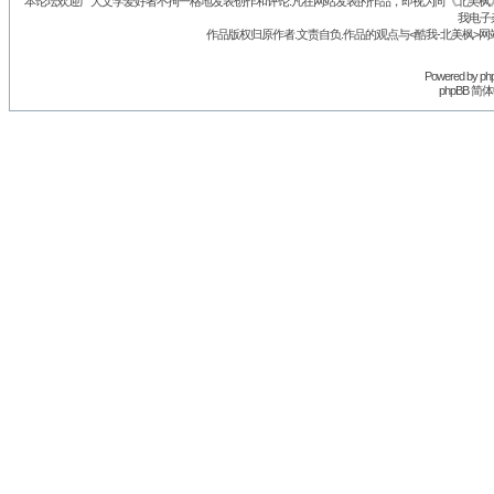
本论坛欢迎广大文学爱好者不拘一格地发表创作和评论.凡在网站发表的作品，即视为向《北美枫》丛
我电子
作品版权归原作者.文责自负.作品的观点与<酷我-北美枫>网
Powered by
ph
phpBB 简