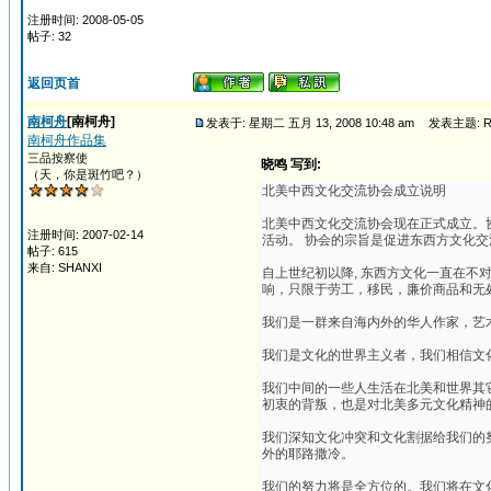
注册时间: 2008-05-05
帖子: 32
返回页首
南柯舟
[南柯舟]
发表于: 星期二 五月 13, 2008 10:48 am
发表主题: 
南柯舟作品集
三品按察使
晓鸣 写到:
（天，你是斑竹吧？）
北美中西文化交流协会成立说明
北美中西文化交流协会现在正式成立。协会的英文
注册时间: 2007-02-14
活动。 协会的宗旨是促进东西方文化交
帖子: 615
来自: SHANXI
自上世纪初以降, 东西方文化一直在
响，只限于劳工，移民，廉价商品和无
我们是一群来自海内外的华人作家，艺
我们是文化的世界主义者，我们相信文
我们中间的一些人生活在北美和世界其
初衷的背叛，也是对北美多元文化精神
我们深知文化冲突和文化割据给我们的
外的耶路撒冷。
我们的努力将是全方位的。我们将在文