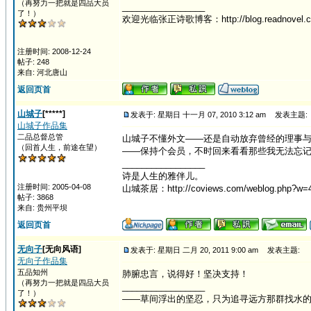
（再努力一把就是四品大员
_________________
了！）
欢迎光临张正诗歌博客：http://blog.readnovel.com
注册时间: 2008-12-24
帖子: 248
来自: 河北唐山
返回页首
山城子
[*****]
发表于: 星期日 十一月 07, 2010 3:12 am
发表主题:
山城子作品集
二品总督总管
山城子不懂外文——还是自动放弃曾经的理事
（回首人生，前途在望）
——保持个会员，不时回来看看那些我无法忘
_________________
诗是人生的雅伴儿。
注册时间: 2005-04-08
山城茶居：http://coviews.com/weblog.php?w=
帖子: 3868
来自: 贵州平坝
返回页首
无向子
[无向风语]
发表于: 星期日 二月 20, 2011 9:00 am
发表主题:
无向子作品集
五品知州
肺腑忠言，说得好！坚决支持！
（再努力一把就是四品大员
_________________
了！）
——草间浮出的坚忍，只为追寻远方那群找水