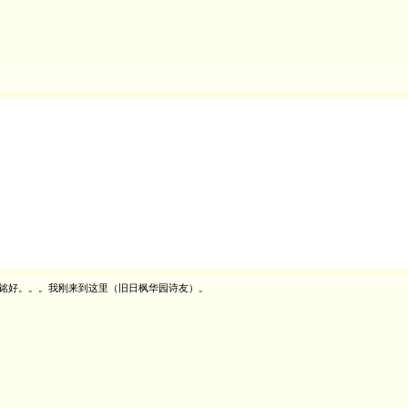
晓铭好。。。我刚来到这里（旧日枫华园诗友）。