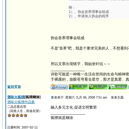
附：
1）。协会首界理事会组成
2）。申请加入协会的程序
协会首界理事会组成
不是“首界”吧，我是个要求完美的人，不想看
所以文章出现错字，我如坐针毡～～
_________________
诗歌可能是一种唯一生活在世间的生命与精神密
于裸露的，放眼苍穹看去星空，那才是真爱、
返回页首
酒味火狐狸
[狐狸糊涂]
发表于: 星期六 九月 06, 2008 7:51 am
发表主题:
酒味火狐狸作品集
二品总督总管
融入多元文化,促进文明繁荣.
（回首人生，前途在望）
_________________
狐狸就是糊涂
注册时间: 2007-02-11