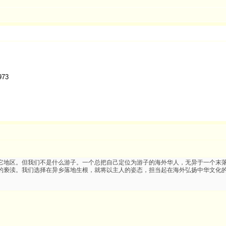
973
它地区。但我们不是什么游子。一个总把自己定位为游子的海外华人，无异于一个末
的亵渎。我们选择在异乡落地生根，就将以主人的姿态，担当起在海外弘扬中华文化