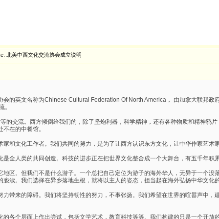
Re: 北美中西文化交流协会成立说明
名称为Chinese Cultural Federation Of North America，
流。
不对等的交流。西方倾倒给我们的，除了坚炮利器，科学精神，还有各种物质和精神鸦
处不在的中餐馆。
术家和文化工作者。我们共同的努力，是为了让西方认识东方文化，让中华作家艺术
化是全人类的共同创造。科技的进步正在把世界文化整合成一个大舞台，有五千年积
它地区。但我们不是什么游子。一个总把自己定位为游子的海外华人，无异于一个没
的亵渎。我们选择在异乡落地生根，就将以主人的姿态，担当起在海外弘扬中华文化
努力带来的障碍。我们将坚持韧性的努力，不事张扬。我们希望在世界的喧嚣声中，
化的各个层面上作出尝试，包括文学艺术，教育科技等等。我们构建的只是一个开放