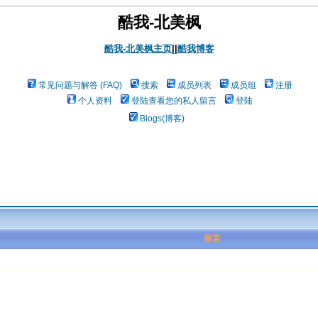
酷我-北美枫
酷我-北美枫主页
||
酷我博客
常见问题与解答 (FAQ)
搜索
成员列表
成员组
注册
个人资料
登陆查看您的私人留言
登陆
Blogs(博客)
留言