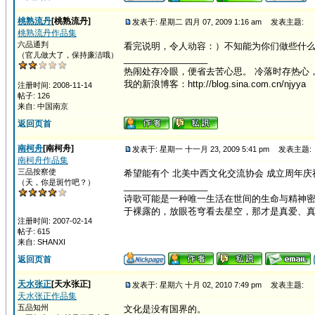
桃熟流丹
[桃熟流丹]
发表于: 星期二 四月 07, 2009 1:16 am
发表主题:
桃熟流丹作品集
六品通判
看完说明，令人动容：）不知能为你们做些什
（官儿做大了，保持廉洁哦）
_________________
热闹处存冷眼，便省去苦心思。 冷落时存热心
我的新浪博客：http://blog.sina.com.cn/njyya
注册时间: 2008-11-14
帖子: 126
来自: 中国南京
返回页首
南柯舟
[南柯舟]
发表于: 星期一 十一月 23, 2009 5:41 pm
发表主题:
南柯舟作品集
三品按察使
希望能有个 北美中西文化交流协会 成立周年庆
（天，你是斑竹吧？）
_________________
诗歌可能是一种唯一生活在世间的生命与精神密
于裸露的，放眼苍穹看去星空，那才是真爱、
注册时间: 2007-02-14
帖子: 615
来自: SHANXI
返回页首
天水张正
[天水张正]
发表于: 星期六 十月 02, 2010 7:49 pm
发表主题:
天水张正作品集
五品知州
文化是没有国界的。