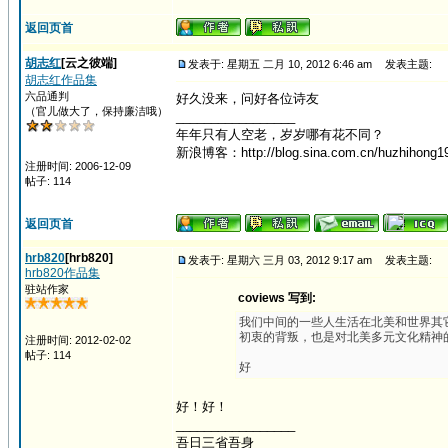
返回页首
胡志红
[云之彼端]
发表于: 星期五 二月 10, 2012 6:46 am
发表主题:
胡志红作品集
六品通判
好久没来，问好各位诗友
（官儿做大了，保持廉洁哦）
_________________
年年只有人空老，岁岁哪有花不同？
新浪博客：http://blog.sina.com.cn/huzhihong1
注册时间: 2006-12-09
帖子: 114
返回页首
hrb820
[hrb820]
发表于: 星期六 三月 03, 2012 9:17 am
发表主题:
hrb820作品集
驻站作家
coviews 写到:
我们中间的一些人生活在北美和世界其
初衷的背叛，也是对北美多元文化精神
注册时间: 2012-02-02
帖子: 114
好
好！好！
_________________
吾日三省吾身