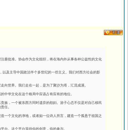
 由加拿大联邦政府注册批准。协会作为文化组织，将在海内外从事各种公益性的文化
片，以及主导中国政治半个多世纪的一些主义。我们对西方社会的影
家走向世界。我们走在一起，是为了聚沙为塔，汇流成溪。
累的中华文化在这个格局中应该占有应有的地位。
落贵族，一个被东西方同时遗弃的怨妇。游子心态不仅是对自己移民
的责任。
建造一个文化的净地，或者如一位诗人所言，建造一个孤悬于祖国之
的平台。这个平台等待你的创意，你的参与。