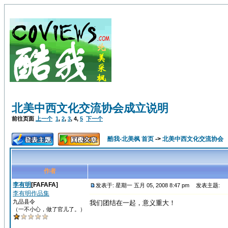
北美中西文化交流协会成立说明
前往页面
上一个
1
,
2
,
3
,
4
,
5
下一个
酷我-北美枫 首页
->
北美中西文化交流协会
作者
李有明
[FAFAFA]
发表于: 星期一 五月 05, 2008 8:47 pm
发表主题:
李有明作品集
九品县令
我们团结在一起，意义重大！
（一不小心，做了官儿了。）