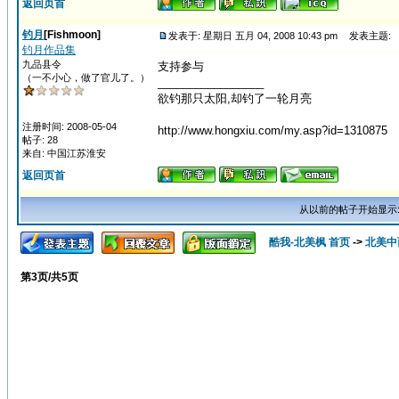
返回页首
钓月
[Fishmoon]
发表于: 星期日 五月 04, 2008 10:43 pm
发表主题:
钓月作品集
九品县令
支持参与
（一不小心，做了官儿了。）
_________________
欲钓那只太阳,却钓了一轮月亮
注册时间: 2008-05-04
http://www.hongxiu.com/my.asp?id=1310875
帖子: 28
来自: 中国江苏淮安
返回页首
从以前的帖子开始显示
酷我-北美枫 首页
->
北美中
第
3
页/共
5
页