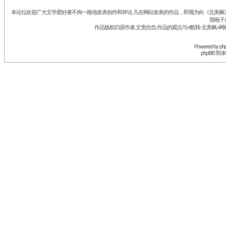
本论坛欢迎广大文学爱好者不拘一格地发表创作和评论.凡在网站发表的作品，即视为向《北美枫》丛
我电子
作品版权归原作者.文责自负.作品的观点与<酷我-北美枫>网
Powered by
ph
phpBB 简