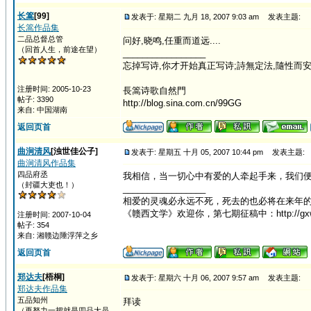
长篙
[99]
发表于: 星期二 九月 18, 2007 9:03 am
发表主题:
长篙作品集
二品总督总管
问好,晓鸣,任重而道远....
（回首人生，前途在望）
_________________
忘掉写诗,你才开始真正写诗;詩無定法,隨性而
注册时间: 2005-10-23
長篙诗歌自然門
帖子: 3390
http://blog.sina.com.cn/99GG
来自: 中国湖南
返回页首
曲涧清风
[浊世佳公子]
发表于: 星期五 十月 05, 2007 10:44 pm
发表主题:
曲涧清风作品集
四品府丞
我相信，当一切心中有爱的人牵起手来，我们
（封疆大吏也！）
_________________
相爱的灵魂必永远不死，死去的也必将在来年的春天
《赣西文学》欢迎你，第七期征稿中：http://gxwx.lo
注册时间: 2007-10-04
帖子: 354
来自: 湘赣边陲浮萍之乡
返回页首
郑达夫
[梧桐]
发表于: 星期六 十月 06, 2007 9:57 am
发表主题:
郑达夫作品集
五品知州
拜读
（再努力一把就是四品大员