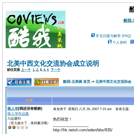
酷我
常见问题与解答 (FAQ)
个人资料
北美中西文化交流协会成立说明
前往页面
上一个
1
,
2
,
3
,
4
,
5
下一个
酷我-北美枫 首页
->
北美中西文化交流协会
作者
陈人华
[我还没有昵称]
发表于: 星期日 八月 26, 2007 7:15 am
发表主题:
陈人华作品集
六品通判
热烈祝贺！
（官儿做大了，保持廉洁哦）
_________________
http://hk.netsh.com/eden/bbs/835/