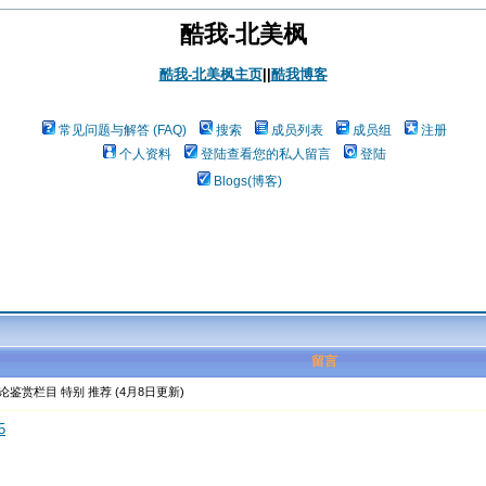
酷我-北美枫
酷我-北美枫主页
||
酷我博客
常见问题与解答 (FAQ)
搜索
成员列表
成员组
注册
个人资料
登陆查看您的私人留言
登陆
Blogs(博客)
留言
鉴赏栏目 特别 推荐 (4月8日更新)
5