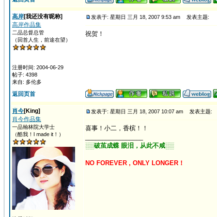
高岸
[我还没有昵称]
发表于: 星期日 三月 18, 2007 9:53 am
发表主题:
高岸作品集
二品总督总管
祝贺！
（回首人生，前途在望）
注册时间: 2004-06-29
帖子: 4398
来自: 多伦多
返回页首
肖今
[King]
发表于: 星期日 三月 18, 2007 10:07 am
发表主题:
肖今作品集
一品翰林院大学士
喜事！小二，香槟！！
（酷我！I made it！）
_________________
░░破茧成蝶 眼泪，从此不咸░░
NO FOREVER , ONLY LONGER！