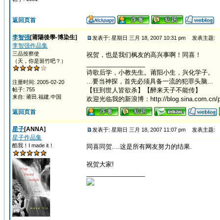
返回页首
李智强
[莆陽後學-博染生]
发表于: 星期日 三月 18, 2007 10:31 pm
发表主题:
李智强作品集
三品按察使
祝贺，也是我们枫友的高兴事啊！同喜！
（天，你是斑竹吧？）
_________________
诗歌后学，小教先生。莆阳小生，兴化学子。
...要当神探，首先必须具备一流的犯罪头脑...
注册时间: 2005-02-20
帖子: 755
【狂到世人皆欲杀】【醉来天子不能传】
来自: 莆田.福建.中国
欢迎光临我的新浪博：http://blog.sina.com.cn/p
返回页首
星子
[ANNA]
发表于: 星期日 三月 18, 2007 11:07 pm
发表主题:
星子作品集
酷我！I made it！
同喜同贺....这是所有网友努力的结果.
祝贺大家!
_________________