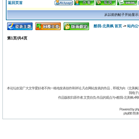
返回页首
从以前的帖子开始显示
酷我-北美枫 首页
->
站内公
第
1
页/共
4
页
本论坛欢迎广大文学爱好者不拘一格地发表创作和评论.凡在网站发表的作品，即视为向《北美枫》丛
我电子
作品版权归原作者.文责自负.作品的观点与<酷我-北美枫>网
Powered by
ph
phpBB 简