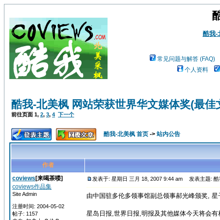
酷我
常见问题与解答 (FAQ)
个人资料
酷我-北美枫 网站荣获世界华文媒体奖(最佳
前往页面
1
,
2
,
3
,
4
下一个
酷我-北美枫 首页
->
站内公告
作者
coviews
[来喝茶喽]
发表于: 星期日 三月 18, 2007 9:44 am
发表主题: 酷
coviews作品集
Site Admin
由中国驻多伦多领事馆副总领事郝光峰颁奖, 星
注册时间: 2004-05-02
星岛日报,世界日报,明报及其他媒体今天将会有相
帖子: 1157