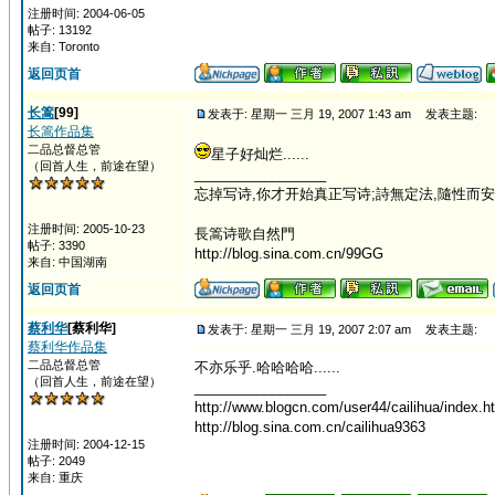
注册时间: 2004-06-05
帖子: 13192
来自: Toronto
返回页首
长篙
[99]
发表于: 星期一 三月 19, 2007 1:43 am
发表主题:
长篙作品集
二品总督总管
星子好灿烂......
（回首人生，前途在望）
_________________
忘掉写诗,你才开始真正写诗;詩無定法,隨性而安
注册时间: 2005-10-23
長篙诗歌自然門
帖子: 3390
http://blog.sina.com.cn/99GG
来自: 中国湖南
返回页首
蔡利华
[蔡利华]
发表于: 星期一 三月 19, 2007 2:07 am
发表主题:
蔡利华作品集
二品总督总管
不亦乐乎.哈哈哈哈......
（回首人生，前途在望）
_________________
http://www.blogcn.com/user44/cailihua/index.h
http://blog.sina.com.cn/cailihua9363
注册时间: 2004-12-15
帖子: 2049
来自: 重庆