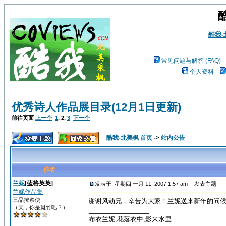
酷我
常见问题与解答 (FAQ)
个人资料
优秀诗人作品展目录(12月1日更新)
前往页面
上一个
1
,
2
,
3
下一个
酷我-北美枫 首页
->
站内公告
作者
兰妮
[蓝格英英]
发表于: 星期四 一月 11, 2007 1:57 am
发表主题:
兰妮作品集
三品按察使
谢谢风动兄，辛苦为大家！兰妮送来新年的问
（天，你是斑竹吧？）
_________________
布衣兰妮,花落衣中,影来水里......