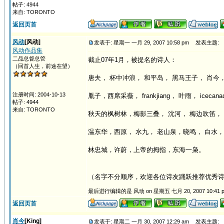
帖子: 4944
来自: TORONTO
返回页首
风动
[风动]
发表于: 星期一 一月 29, 2007 10:58 pm
发表主题:
风动作品集
二品总督总管
截止07年1月，被提名的诗人：
（回首人生，前途在望）
唐夫， 杯中冲浪， 和平岛， 黑马王子， 肖今，
注册时间: 2004-10-13
胤子，西席采薇， frankjiang， 叶雨， iceca
帖子: 4944
来自: TORONTO
秋天的枫树林，梅影三叠， 沈河， 梅边吹笛， 
温东华，西原， 水九， 老山泉，晓鸣， 白水，
林忠城，许蔚，上帝的拇指，东海一枭。
（名字不分顺序，欢迎各位诗友踊跃推荐优秀
最后进行编辑的是 风动 on 星期五 七月 20, 2007 10:41 
返回页首
肖今
[King]
发表于: 星期二 一月 30, 2007 12:29 am
发表主题: