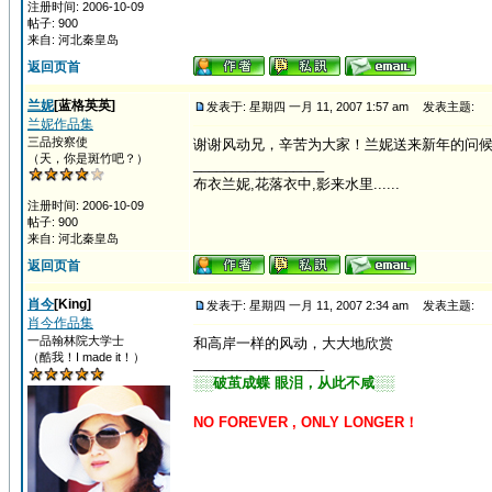
注册时间: 2006-10-09
帖子: 900
来自: 河北秦皇岛
返回页首
兰妮
[蓝格英英]
发表于: 星期四 一月 11, 2007 1:57 am
发表主题:
兰妮作品集
三品按察使
谢谢风动兄，辛苦为大家！兰妮送来新年的问
（天，你是斑竹吧？）
_________________
布衣兰妮,花落衣中,影来水里......
注册时间: 2006-10-09
帖子: 900
来自: 河北秦皇岛
返回页首
肖今
[King]
发表于: 星期四 一月 11, 2007 2:34 am
发表主题:
肖今作品集
一品翰林院大学士
和高岸一样的风动，大大地欣赏
（酷我！I made it！）
_________________
░░破茧成蝶 眼泪，从此不咸░░
NO FOREVER , ONLY LONGER！