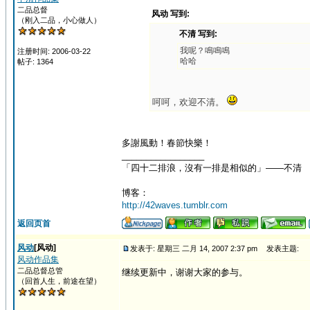
二品总督
风动 写到:
（刚入二品，小心做人）
不清 写到:
我呢？鳴鳴鳴
注册时间: 2006-03-22
哈哈
帖子: 1364
呵呵，欢迎不清。
多謝風動！春節快樂！
_________________
「四十二排浪，沒有一排是相似的」——不清
博客：
http://42waves.tumblr.com
返回页首
风动
[风动]
发表于: 星期三 二月 14, 2007 2:37 pm
发表主题:
风动作品集
二品总督总管
继续更新中，谢谢大家的参与。
（回首人生，前途在望）