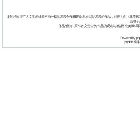
本论坛欢迎广大文学爱好者不拘一格地发表创作和评论.凡在网站发表的作品，即视为向《北美枫》丛
我电子
作品版权归原作者.文责自负.作品的观点与<酷我-北美枫>网
Powered by
ph
phpBB 简