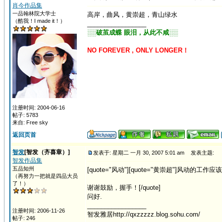
肖今作品集
一品翰林院大学士
高岸，曲风，黄崇超，青山绿水
（酷我！I made it！）
_________________
░░破茧成蝶 眼泪，从此不咸░░
NO FOREVER , ONLY LONGER！
注册时间: 2004-06-16
帖子: 5783
来自: Free sky
返回页首
智发
[智发（齐喜章）]
发表于: 星期二 一月 30, 2007 5:01 am
发表主题:
智发作品集
五品知州
[quote="风动"][quote="黄崇超"]风动的工作应该
（再努力一把就是四品大员
了！）
谢谢鼓励，握手！[/quote]
问好.
_________________
注册时间: 2006-11-26
智发雅居http://qxzzzzz.blog.sohu.com/
帖子: 246