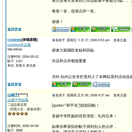
请注意每天发表自己作品数量不要超过5篇。。
每发一首，也请点评一首。
谢谢！
返回页首
coviews
[来喝茶喽]
发表于: 星期五 十月 27, 2006 8:53 pm
发表主题:
coviews作品集
Site Admin
谢谢大家踊跃发贴和回贴.
注册时间: 2004-05-02
作品和点评都很重要.
帖子: 1157
来自: 加拿大 多伦多
另外,站内公告专栏里列入了本网站系列活动连接
返回页首
山城子
[*****]
发表于: 星期四 五月 08, 2008 4:37 am
发表主题:
山城子作品集
二品总督总管
[quote="和平岛"]鼓励回帖！
（回首人生，前途在望）
发扬中华民族的优良传统：礼尚往来！
注册时间: 2005-04-08
如果你希望你的帖子得到别人的点评，
帖子: 3868
首先，请动手点评别人的帖子！