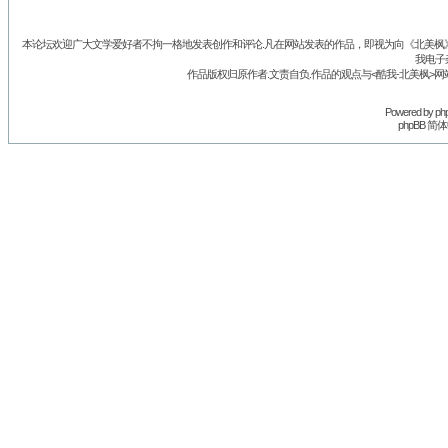
本论坛欢迎广大文学爱好者不拘一格地发表创作和评论.凡在网站发表的作品，即视为向《北美枫》丛
我电子
作品版权归原作者.文责自负.作品的观点与<酷我-北美枫>网
Powered by
ph
phpBB 简