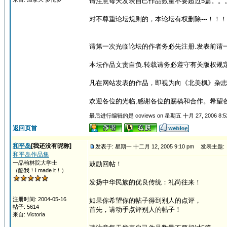
请注意每天发表自己作品数量不要超过5篇。。
对不尊重论坛规则的，本论坛有权删除---！！！
请第一次光临论坛的作者务必先注册.发表前请一
本坛作品文责自负.转载请务必遵守有关版权规定
凡在网站发表的作品，即视为向《北美枫》杂志
欢迎各位的光临,感谢各位的赐稿和合作。希望各
最后进行编辑的是 coviews on 星期五 十月 27, 2006 8:
返回页首
和平岛
[我还没有昵称]
发表于: 星期一 十二月 12, 2005 9:10 pm
发表主题:
和平岛作品集
一品翰林院大学士
鼓励回帖！
（酷我！I made it！）
发扬中华民族的优良传统：礼尚往来！
注册时间: 2004-05-16
如果你希望你的帖子得到别人的点评，
帖子: 5614
首先，请动手点评别人的帖子！
来自: Victoria