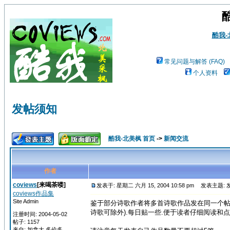
酷我
常见问题与解答 (FAQ)
个人资料
发帖须知
酷我-北美枫 首页
->
新闻交流
作者
coviews
[来喝茶喽]
发表于: 星期二 六月 15, 2004 10:58 pm
发表主题: 
coviews作品集
Site Admin
鉴于部分诗歌作者将多首诗歌作品发在同一个帖
诗歌可除外).每日贴一些.便于读者仔细阅读和点
注册时间: 2004-05-02
帖子: 1157
来自: 加拿大 多伦多