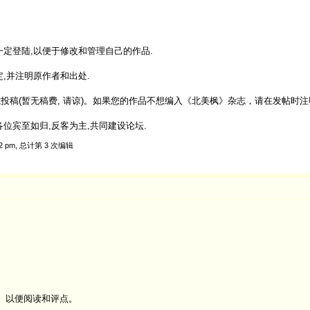
定登陆,以便于修改和管理自己的作品.
,并注明原作者和出处.
投稿(暂无稿费, 请谅)。如果您的作品不想编入《北美枫》杂志，请在发帖时注
位宾至如归,反客为主,共同建设论坛.
52 pm, 总计第 3 次编辑
。以便阅读和评点。