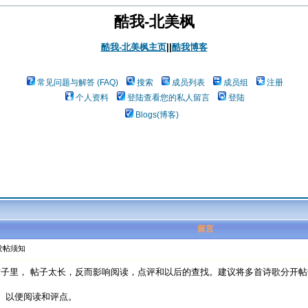
酷我-北美枫
酷我-北美枫主页
||
酷我博客
常见问题与解答 (FAQ)
搜索
成员列表
成员组
注册
个人资料
登陆查看您的私人留言
登陆
Blogs(博客)
留言
发帖须知
子里， 帖子太长，反而影响阅读，点评和以后的查找。建议将多首诗歌分开帖子贴
。以便阅读和评点。