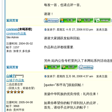
每发一首，也请点评一首。
谢谢！
返回页首
coviews
[来喝茶喽]
发表于: 星期五 十月 27, 2006 8:53 pm
发表主题:
coviews作品集
Site Admin
谢谢大家踊跃发贴和回贴.
注册时间: 2004-05-02
作品和点评都很重要.
帖子: 1157
来自: 加拿大 多伦多
另外,站内公告专栏里列入了本网站系列活动连接
返回页首
山城子
[*****]
发表于: 星期四 五月 08, 2008 4:37 am
发表主题:
山城子作品集
二品总督总管
[quote="和平岛"]鼓励回帖！
（回首人生，前途在望）
发扬中华民族的优良传统：礼尚往来！
注册时间: 2005-04-08
如果你希望你的帖子得到别人的点评，
帖子: 3868
首先，请动手点评别人的帖子！
来自: 贵州平坝