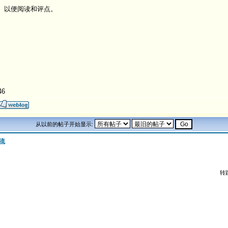
。以便阅读和评点。
46
从以前的帖子开始显示:
流
转