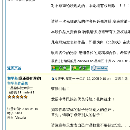
对不尊重论坛规则的，本论坛有权删除---！！！
请第一次光临论坛的作者务必先注册.发表前请一
本坛作品文责自负.转载请务必遵守有关版权规定
凡在网站发表的作品，即视为向《北美枫》杂志
欢迎各位的光临,感谢各位的赐稿和合作。希望各
最后进行编辑的是 coviews on 星期五 十月 27, 2006 8:
返回页首
和平岛
[我还没有昵称]
发表于: 星期一 十二月 12, 2005 9:10 pm
发表主题:
和平岛作品集
一品翰林院大学士
鼓励回帖！
（酷我！I made it！）
发扬中华民族的优良传统：礼尚往来！
注册时间: 2004-05-16
如果你希望你的帖子得到别人的点评，
帖子: 5614
首先，请动手点评别人的帖子！
来自: Victoria
请注意每天发表自己作品数量不要超过5篇。。