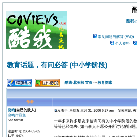
酷我
常见问题与解答 (FAQ)
个人资料
教育话题，有问必答 (中小学阶段)
酷我-北美枫 首页
->
教育探索
作者
晓鸣
[自己的敌人]
发表于: 星期五 三月 31, 2006 6:27 am
发表主题: 教
晓鸣作品集
Site Admin
一年多来许多朋友来信询问有关中小学阶段的教育信息
等等已经隐去. 如当事人不愿公开所讨论的问题,
注册时间: 2004-05-05
帖子: 9474