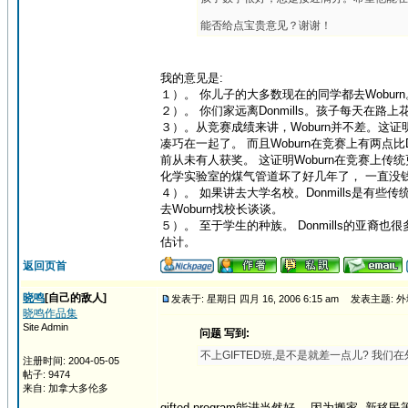
能否给点宝贵意见？谢谢！
我的意见是:
１）。 你儿子的大多数现在的同学都去Woburn
２）。 你们家远离Donmills。孩子每天在路
３）。从竞赛成绩来讲，Woburn并不差。这证
凑巧在一起了。 而且Woburn在竞赛上有两点比Do
前从未有人获奖。 这证明Woburn在竞赛上传统更
化学实验室的煤气管道坏了好几年了， 一直没
４）。 如果讲去大学名校。Donmills是有些
去Woburn找校长谈谈。
５）。 至于学生的种族。 Donmills的亚
估计。
返回页首
晓鸣
[自己的敌人]
发表于: 星期日 四月 16, 2006 6:15 am
发表主题: 外
晓鸣作品集
Site Admin
问题 写到:
不上GIFTED班,是不是就差一点儿? 我们在
注册时间: 2004-05-05
帖子: 9474
来自: 加拿大多伦多
gifted program能进当然好。 因为搬家, 新移民