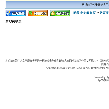
从以前的帖子开始显示
酷我-北美枫 首页
->
教育探
第
1
页/共
1
页
本论坛欢迎广大文学爱好者不拘一格地发表创作和评论.凡在网站发表的作品，即视为向《北美枫》丛
我电子
作品版权归原作者.文责自负.作品的观点与<酷我-北美枫>网
Powered by
ph
phpBB 简