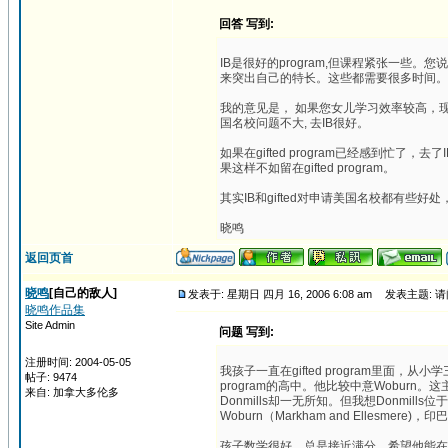
回答 写到:
IB是很好的program,但课程紧张一些
来突出自己的特长。这些都需要很多时间。
我的意见是， 如果您女儿学习效率较高，现在在
国名校问题不大, 去IB很好。
如果在gifted program已经感到忙
果这样不如留在gifted program。
其实IB和gifted对申请美国名校都有些
晓鸣
返回页首
晓鸣
[自己的敌人]
发表于: 星期日 四月 16, 2006 6:08 am
发表主题: 请问
晓鸣作品集
Site Admin
问题 写到:
注册时间: 2004-05-05
我孩子一直在gifted program里面
帖子: 9474
program的高中。他比较中意Wobur
来自: 加拿大多伦多
Donmills却一无所知。但我想Donmills位
Woburn（Markham and Elles
孩子数学很好，总是接近满分。希望他能在