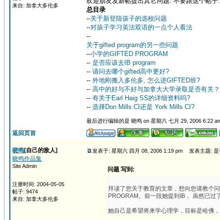
欢迎朋友发新帖提出其它问题. 不要跟这个帖子.
来自: 加拿大多伦多
总目录
--
关于新登陆孩子的选校问题
--
对孩子学习英法双语的一点个人看法
--
关于gifted program的另一些问题
--
小学的GIFTED PROGRAM
--
是否应该去IB program
--
请问去哪个gifted高中更好?
--
外地刚搬入多伦多, 怎么进GIFTED班?
--
高中的好与不好与加拿大大学录取是否有关？
--
有关于Earl Haig SS的详细资料吗?
--
选择Don Mills CI还是 York Mills CI?
最后进行编辑的是 晓鸣 on 星期六 七月 29, 2006 6:22 a
返回页首
晓鸣
[自己的敌人]
发表于: 星期六 四月 08, 2006 1:19 pm
发表主题: 是否应
晓鸣作品集
Site Admin
问题 写到:
注册时间: 2004-05-05
拜读了您关于教育的文章，想向您请教个问题
帖子: 9474
PROGRAM。前一段她提到IB， 虽然已过
来自: 加拿大多伦多
她自己是希望将来学心理学，目标是哈佛，