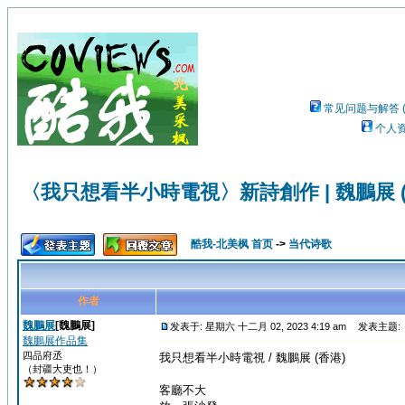
常见问题与解答 (
个人
〈我只想看半小時電視〉新詩創作 | 魏鵬展 (
酷我-北美枫 首页
->
当代诗歌
作者
魏鵬展
[魏鵬展]
发表于: 星期六 十二月 02, 2023 4:19 am
发表主题: 
魏鵬展作品集
四品府丞
我只想看半小時電視 / 魏鵬展 (香港)
（封疆大吏也！）
客廳不大