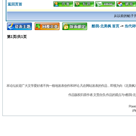
返回页首
从以前的帖子
酷我-北美枫 首页
->
当代诗
第
1
页/共
1
页
本论坛欢迎广大文学爱好者不拘一格地发表创作和评论.凡在网站发表的作品，即视为向《北美枫》丛
作品版权归原作者.文责自负.作品的观点与<酷我-
Powe
p