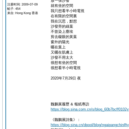
放一張沙發
注册时间: 2009-07-09
就有坐的空間
帖子: 454
我只想看半小時電視
来自: Hong Kong 香港
在有限的空間裏
我在沉思，默想
沙發旁的綠葉
不曾染上塵埃
剪去礙眼的黃葉
窗外的陽光
曬在葉上
又曬在肌膚上
沙發不用太大
很想有坐的空間
很想看半小時電視
2020年7月29日 夜
魏鵬展履歷 & 報紙專訪
https://blog.sina.com.cn/s/blog_60b7bcff0102
《魏鵬展詩集》：
https://blog.sina.cn/dpool/blog/ngaipangchin#t