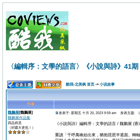
〈編輯序：文學的語言〉《小說與詩》41期 | 
酷我-北美枫 首页
->
小说故事
作者
魏鵬展
[魏鵬展]
发表于: 星期五 十月 20, 2023 9:59 am
发表主题: 〈
魏鵬展作品集
四品府丞
《小說與詩》編輯序：文學的語言 / 魏鵬展 (香
（封疆大吏也！）
重讀「千呼萬喚始出來，猶抱琵琶半遮面。轉