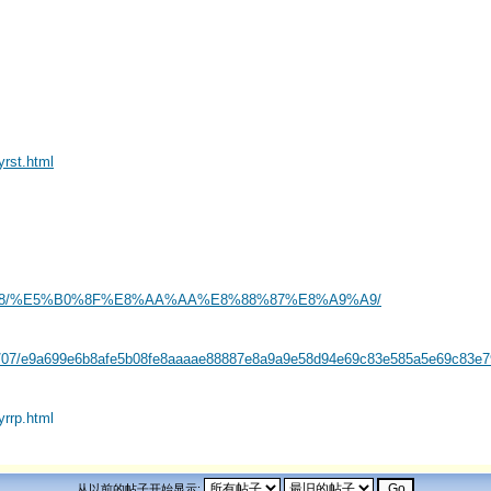
yrst.html
020/08/28/%E5%B0%8F%E8%AA%AA%E8%88%87%E8%A9%A9/
2023/07/e9a699e6b8afe5b08fe8aaaae88887e8a9a9e58d94e69c83e585a5e69c83e
yrrp.html
从以前的帖子开始显示: