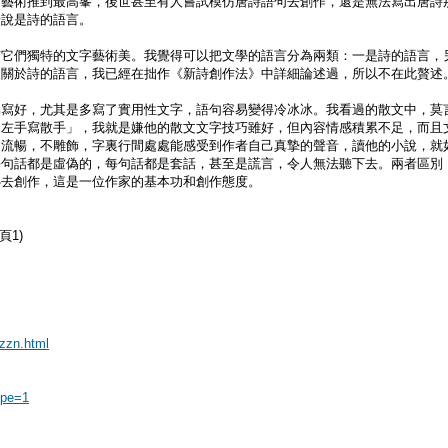
的藝術推到最高峯，後世甚至有人嘗試模仿唐詩語句去創作，還是無法寫出唐詩
者說是詩的語言。
有它們獨特的文字藝術美。我覺得可以把文學的語言分為兩類：一是詩的語言，
。關於詩的語言，我已經在拙作《新詩創作法》中詳細論述過，所以不在此贅述
易寫好，尤其是多寫了實用性文字，語句容易變得冷冰冰。我看過的散文中，莫
，左手寫散手」，我就是嫌他的散文文字技巧雖好，但內容情感積累不足，而且
白流暢，不雕飾，字裏行間處處能感受到作者自己真摯的聲音，讀他的小說，就
每句話都是虛偽的，每句話都是套話，甚至是謊言，令人無法聽下去。兩者區別
心去創作，這是一位作家的基本功和創作態度。
頁1)
yzzn.html
ype=1