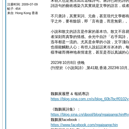
宋朝人也是無法寫出這樣詩句。唐詩已經把詩
注册时间: 2009-07-09
詩語句的藝術感染力其實就是文學的語言，或
帖子: 454
来自: Hong Kong 香港
不只唐詩，其實宋詞、元曲，甚至現代文學都
字之外，要有餘韻，即「言有盡，而意無窮」
小說和散文的語言是作家的基本功。散文不容
者深刻而真摯的情感。余光中自許「右手寫詩
迅等都是一流的。尤其是余華的小說，文字淺
也很能觸動人心；有些人說起話來冷冰冰的，
樣準確而傳神地表情達意，甚至是否以真誠的
2023年10月8日 傍晚
(刊登於《小說與詩》,第41期,香港,2023年10月,
魏鵬展履歷 & 報紙專訪
https://blog.sina.com.cn/s/blog_60b7bcff0102
《魏鵬展詩集》：
https://blog.sina.cn/dpool/blog/ngaipangchin#t
魏鵬展facebook：
https://www.facebook.com/ngaipangchin