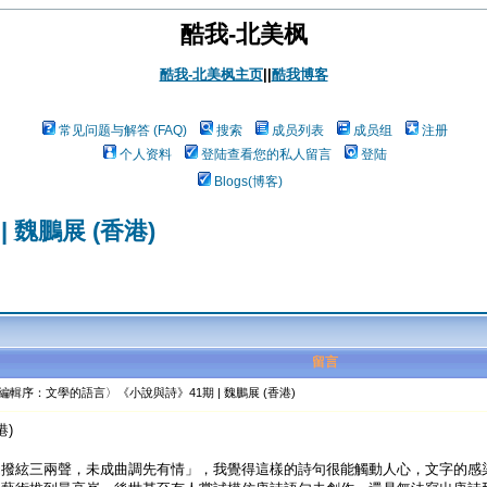
酷我-北美枫
酷我-北美枫主页
||
酷我博客
常见问题与解答 (FAQ)
搜索
成员列表
成员组
注册
个人资料
登陆查看您的私人留言
登陆
Blogs(博客)
魏鵬展 (香港)
留言
編輯序：文學的語言〉《小說與詩》41期 | 魏鵬展 (香港)
港)
軸撥絃三兩聲，未成曲調先有情」，我覺得這樣的詩句很能觸動人心，文字的感