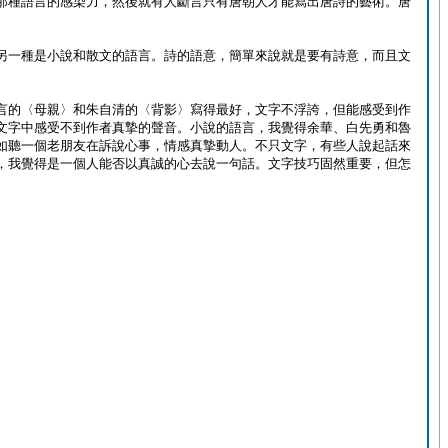
那種語言的感染力，然後就有人斷言只有唐朝人才能寫出唐詩的藝術。唐
另一種是小說和散文的語言。詩的語意，簡單來說就是要有詩意，而且文
。
言的〈母親〉和朱自清的〈背影〉寫得最好，文字不浮誇，但能感受到作
文字中感受不到作者真摯的聲音。小說的語言，我覺得余華、白先勇和魯
如聽一個老朋友在訴說心事，情感真摯動人。不只文字，有些人說起話來
，我覺得是一個人能否以真誠的心去說一句話。文字技巧固然重要，但怎